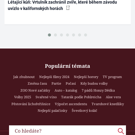
Létající kůň: Vrtulník zachránil zvíře, které během závodu
uvízlo v kalifornských horách
Populární témata
Jak zhubnout
Nejlepší filmy 2024
Nejlepší horory
TV program
Změna času
Partie
Počasí
Kdy budou volby
ZOO Nové začátky
Auto – katalog
7 pádů Honzy Dědka
Volby 2025
Svařené víno
Tatarák podle Pohlreicha
Aloe vera
Pěstování lichořeřišnice
Výpočet ascendentu
Tvarohové knedlíky
Nejlepší palačinky
Švestkový koláč