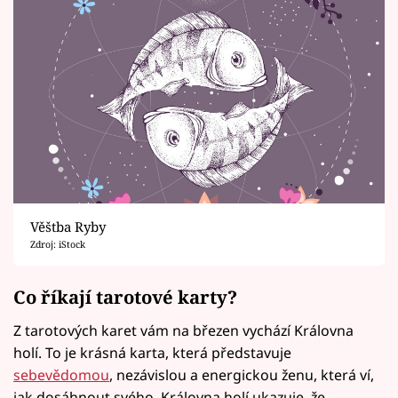
Věštba Ryby
Zdroj: iStock
Co říkají tarotové karty?
Z tarotových karet vám na březen vychází Královna
holí. To je krásná karta, která představuje
sebevědomou
, nezávislou a energickou ženu, která ví,
jak dosáhnout svého. Královna holí ukazuje, že