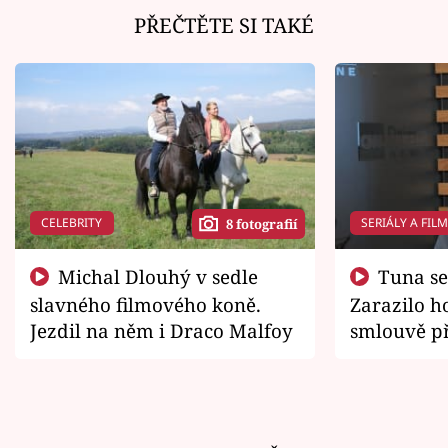
PŘEČTĚTE SI TAKÉ
CELEBRITY
SERIÁLY A FIL
8 fotografií
Michal Dlouhý v sedle
Tuna se chtěl vrátit domů.
slavného filmového koně.
Zarazilo ho
Jezdil na něm i Draco Malfoy
smlouvě př
zemřít