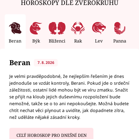
HOROSKOPY DLE ZVĚROKRUHU
Beran
Býk
Blíženci
Rak
Lev
Panna
V
Beran
7. 8. 2026
Je velmi pravděpodobné, že nejlepším řešením je dnes
jednoduše se vzdát kontroly, Berani. Pokud jde o srdeční
záležitosti, ostatní lidé mohou být ve víru zmatku. Snažit
se přijít na kloub jejich duševnímu rozpoložení bude
nemožné, takže se o to ani nepokoušejte. Možná budete
chtít nechat věci plynout a uvidíte, jak dopadnete zítra,
než uděláte nějaké zásadní kroky.
CELÝ HOROSKOP PRO DNEŠNÍ DEN