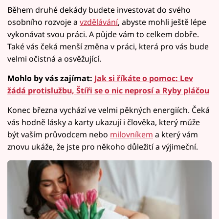
Během druhé dekády budete investovat do svého
osobního rozvoje a
vzdělávání
, abyste mohli ještě lépe
vykonávat svou práci. A půjde vám to celkem dobře.
Také vás čeká menší změna v práci, která pro vás bude
velmi očistná a osvěžující.
Mohlo by vás zajímat:
Jak si říkáte o pomoc: Lev
žádá protislužbu, Štíři se o nic neprosí a Ryby pláčou
Konec března vychází ve velmi pěkných energiích. Čeká
vás hodně lásky a karty ukazují i člověka, který může
být vaším průvodcem nebo
milovníkem
a který vám
znovu ukáže, že jste pro někoho důležití a výjimeční.