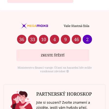
Vaše šťastná čísla
36
33
10
4
9
46
2
ZKUSTE ŠTĚSTÍ
Ministerstvo financí varuje: Účastí na hazardní hře může
vzniknout závislost ⑱
PARTNERSKÝ HOROSKOP
Jste si souzení? Zvolte znamení a
zjistěte, jestli vám hvězdy přejí.