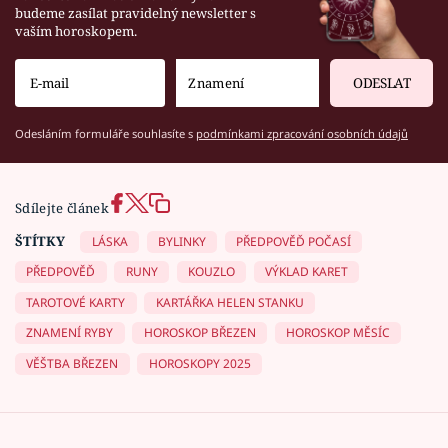
budeme zasílat pravidelný newsletter s
vaším horoskopem.
ODESLAT
Odesláním formuláře souhlasíte s
podmínkami zpracování osobních údajů
Sdílejte článek
ŠTÍTKY
LÁSKA
BYLINKY
PŘEDPOVĚĎ POČASÍ
PŘEDPOVĚĎ
RUNY
KOUZLO
VÝKLAD KARET
TAROTOVÉ KARTY
KARTÁŘKA HELEN STANKU
ZNAMENÍ RYBY
HOROSKOP BŘEZEN
HOROSKOP MĚSÍC
VĚŠTBA BŘEZEN
HOROSKOPY 2025