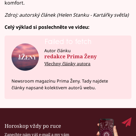
komfort.
Zdroj: autorský článek (Helen Stanku - Kartářky světla)
Celý výklad si poslechněte ve videu:
Failed to fetch
Autor článku
redakce Prima Ženy
Všechny články autora
Newsroom magazínu Prima Ženy. Tady najdete
články napsané kolektivem autorů webu.
Horoskop vždy po ruce
Zanechte nám váš e-mail a my vám