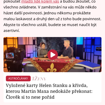
pokoušet
mladší lidé kolem vás
a budou zkoušet, co
všechno zvládnete. V zaměstnání na vás může někdo
házet další povinnosti. Jednou někomu prokážete
malou laskavost a druhý den už z toho bude povinnost.
Abyste to všechno ustáli, budete se muset naučit být
asertivní.
ASTROČLÁNKY
Vyložené karty Helen Stanku a křivda,
kterou Martin Maxa nedokáže překonat:
Člověk si to nese pořád