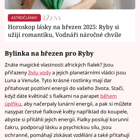
ASTROČLÁNKY
Horoskop lásky na březen 2025: Ryby si
užijí romantiku, Vodnáři náročné chvíle
Bylinka na březen pro Ryby
Znáte magické vlastnosti afrických fialek? Jsou
přiřazeny
živlu vody
a jejich planetárními vládci jsou
Luna a Venuše. Tyto krásné rostlinky mají dar
přitahovat pozitivní energii do vašeho života. Stačí,
když dáte květináč s fialkami na parapet
během
úplňku
, aby načerpaly lunární energii, a pak si můžete
nasypat čerstvé fialkové květy například do koupele,
abyste si přitáhli jejich energii. Fialky posilují korunní
čakru, podporují lásku a psychickou sílu, jsou
ochranné, pomáhají získávat vzdělání a také přitahují