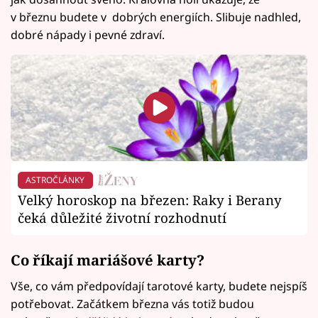
v březnu budete v dobrých energiích. Slibuje nadhled,
dobré nápady i pevné zdraví.
ASTROČLÁNKY
Velký horoskop na březen: Raky i Berany
čeká důležité životní rozhodnutí
Co říkají mariášové karty?
Vše, co vám předpovídají tarotové karty, budete nejspíš
potřebovat. Začátkem března vás totiž budou