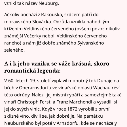
vznikl tak název Neuburg.
Ačkoliv pochází z Rakouska, srdcem patří do
moravského Slovácka. Odrůda vznikla nahodilým
křížením Veltlínského červeného (ovšem pozor, nikoliv
známější Večerky neboli Veltlínského červeného
raného) a nám již dobře známého Sylvánského
zeleného.
A i k jeho vzniku se váže krásná, skoro
romantická legenda:
V 60. letech 19. století vyplavil mohutný tok Dunaje na
břeh v Oberarnsdorfu ve vinařské oblasti Wachau réví
této odrůdy. Nalezli jej místní rybáři a samozřejmě také
vinaři Christoph Ferstl a Franz Marchendl a vysadili si
jej do svých vinic. Když v roce 1872 vyrobili z první
sklizně víno, divili se, jak dobré je. Na památku
Neuburského byl poté v Arnsdorfu, kde se nacházely