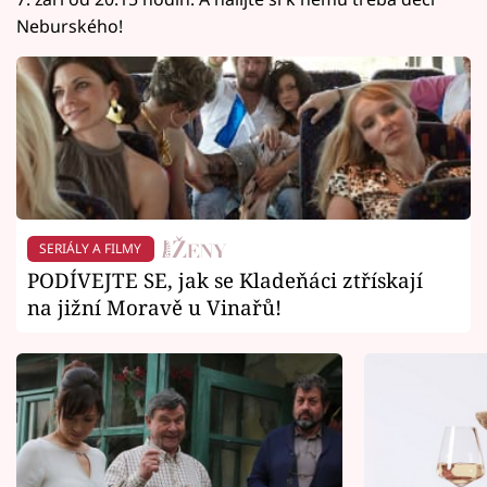
Neburského!
SERIÁLY A FILMY
PODÍVEJTE SE, jak se Kladeňáci ztřískají
na jižní Moravě u Vinařů!