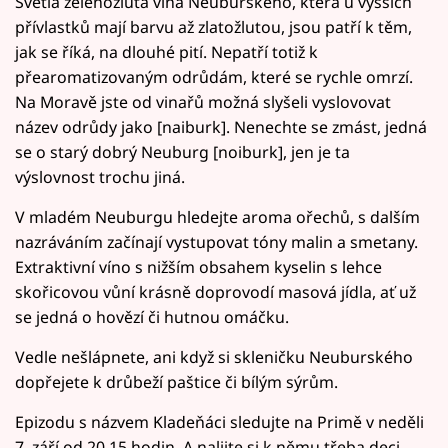
Světlá zelenožlutá vína Neuburského, která u vyšších
přívlastků mají barvu až zlatožlutou, jsou patří k těm,
jak se říká, na dlouhé pití. Nepatří totiž k
přearomatizovaným odrůdám, které se rychle omrzí.
Na Moravě jste od vinařů možná slyšeli vyslovovat
název odrůdy jako [naiburk]. Nenechte se zmást, jedná
se o starý dobrý Neuburg [noiburk], jen je ta
výslovnost trochu jiná.
V mladém Neuburgu hledejte aroma ořechů, s dalším
nazráváním začínají vystupovat tóny malin a smetany.
Extraktivní víno s nižším obsahem kyselin s lehce
skořicovou vůní krásně doprovodí masová jídla, ať už
se jedná o hovězí či hutnou omáčku.
Vedle nešlápnete, ani když si skleničku Neuburského
dopřejete k drůbeží paštice či bílým sýrům.
Epizodu s názvem Kladeňáci sledujte na Primě v neděli
7. září od 20.15 hodin. A nalijte si k němu třeba deci