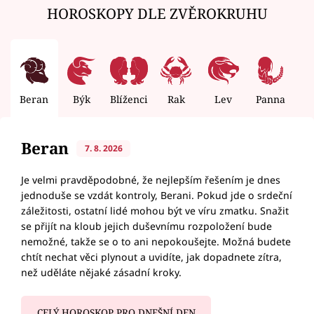
HOROSKOPY DLE ZVĚROKRUHU
Beran
Býk
Blíženci
Rak
Lev
Panna
V
Beran
7. 8. 2026
Je velmi pravděpodobné, že nejlepším řešením je dnes
jednoduše se vzdát kontroly, Berani. Pokud jde o srdeční
záležitosti, ostatní lidé mohou být ve víru zmatku. Snažit
se přijít na kloub jejich duševnímu rozpoložení bude
nemožné, takže se o to ani nepokoušejte. Možná budete
chtít nechat věci plynout a uvidíte, jak dopadnete zítra,
než uděláte nějaké zásadní kroky.
CELÝ HOROSKOP PRO DNEŠNÍ DEN