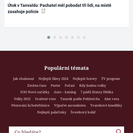
Útok v Tanvaldu: Pachatel měl pobodat tři lidi, na místě
zasahuje policie
Populární témata
Jak zhubnout
Nejlepší filmy 2024
Nejlepší horory
TV program
Změna času
Partie
Počasí
Kdy budou volby
ZOO Nové začátky
Auto – katalog
7 pádů Honzy Dědka
Volby 2025
Svařené víno
Tatarák podle Pohlreicha
Aloe vera
Pěstování lichořeřišnice
Výpočet ascendentu
Tvarohové knedlíky
Nejlepší palačinky
Švestkový koláč