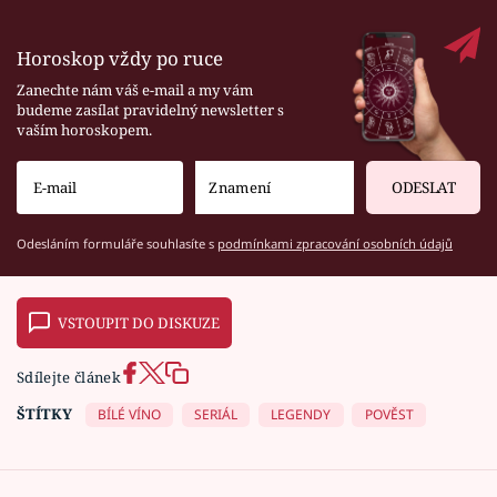
Horoskop vždy po ruce
Zanechte nám váš e-mail a my vám
budeme zasílat pravidelný newsletter s
vaším horoskopem.
ODESLAT
Odesláním formuláře souhlasíte s
podmínkami zpracování osobních údajů
VSTOUPIT DO DISKUZE
Sdílejte článek
ŠTÍTKY
BÍLÉ VÍNO
SERIÁL
LEGENDY
POVĚST