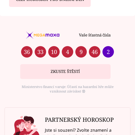
Vaše šťastná čísla
36
33
10
4
9
46
2
ZKUSTE ŠTĚSTÍ
Ministerstvo financí varuje: Účastí na hazardní hře může
vzniknout závislost ⑱
PARTNERSKÝ HOROSKOP
Jste si souzení? Zvolte znamení a