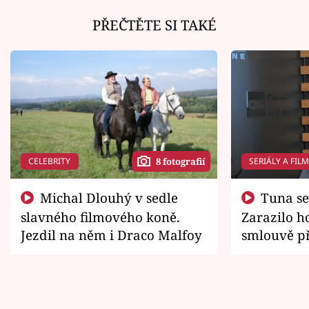
PŘEČTĚTE SI TAKÉ
CELEBRITY
SERIÁLY A FIL
8 fotografií
Michal Dlouhý v sedle
Tuna se chtěl vrátit domů.
slavného filmového koně.
Zarazilo ho
Jezdil na něm i Draco Malfoy
smlouvě př
zemřít