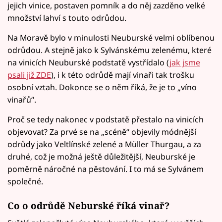
jejich vinice, postaven pomník a do něj zazděno velké
množství lahví s touto odrůdou.
Na Moravě bylo v minulosti Neuburské velmi oblíbenou
odrůdou. A stejně jako k Sylvánskému zelenému, které
na vinicích Neuburské podstatě vystřídalo (
jak jsme
psali již ZDE
), i k této odrůdě mají vinaři tak trošku
osobní vztah. Dokonce se o něm říká, že je to „víno
vinařů“.
Proč se tedy nakonec v podstatě přestalo na vinicích
objevovat? Za prvé se na „scéně“ objevily módnější
odrůdy jako Veltlínské zelené a Müller Thurgau, a za
druhé, což je možná ještě důležitější, Neuburské je
poměrně náročné na pěstování. I to má se Sylvánem
společné.
Co o odrůdě Neburské říká vinař?