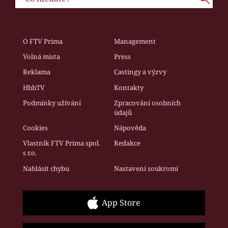
O FTV Prima
Management
Volná místa
Press
Reklama
Castingy a výzvy
HbbTV
Kontakty
Podmínky užívání
Zpracování osobních
údajů
Cookies
Nápověda
Vlastník FTV Prima spol.
Redakce
s r.o.
Nahlásit chybu
Nastavení soukromí
App Store