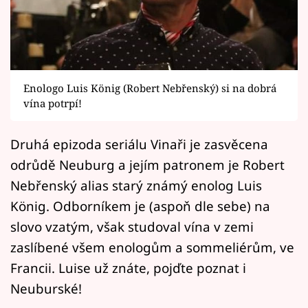
Horoskopy
Sledujte prima+
Filmový festival Karlovy Vary
Enologo Luis König (Robert Nebřenský) si na dobrá
Pořady
vína potrpí!
Mámy sobě
Druhá epizoda seriálu Vinaři je zasvěcena
odrůdě Neuburg a jejím patronem je Robert
Přihlášení
Nebřenský alias starý známý enolog Luis
König. Odborníkem je (aspoň dle sebe) na
slovo vzatým, však studoval vína v zemi
Sledujte nás
zaslíbené všem enologům a sommeliérům, ve
Francii. Luise už znáte, pojďte poznat i
Neuburské!