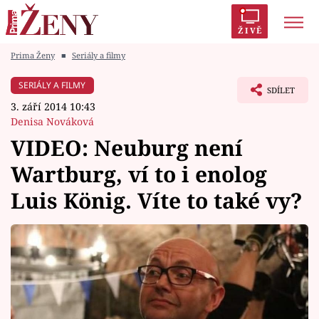
ŽIVĚ
Prima Ženy
■
Seriály a filmy
Trendy:
Polabí
Inspekce
Prostřeno!
AYTO?
SERIÁLY A FILMY
SDÍLET
Módní alarm
Zrádci
Proměny
3. září 2014 10:43
Denisa Nováková
VIDEO: Neuburg není
Wartburg, ví to i enolog
Témata
Luis König. Víte to také vy?
Celebrity
Vztahy
Seriály