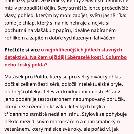
nadsázky jasné, že ikonický Kendy z Básníků definitivně
mizí v propadlišti dějin. Sexy strniště, lehce prošedivělé
vlasy, pohled, kterým by mohl zabíjet, světu jasně říká:
tohle je chlap, který si na nic nehraje a nejvíc si
pochutná na vlašáku z papíru, ideálně nabíraném
rohlíkem a zapitém dobře vychlazeným lahváčem.
Přečtěte si více
o nejoblíbenějších jídlech slavných
detektivů. Na čem ujíždějí Sběratelé kostí, Columbo
nebo český polda?
Matásek pro Poldu, který se pro velký divácký ohlas
dočkal celkem šesti sérií, odložil intelektuálské brýle,
nudnější obleky i televizní knírky z minulosti. Bříza v
jeho podání je testosteronem napumpovaný poručík,
který bez koženého křiváku, leteckých brýlí a
třídenního strniště nedá ani ránu. Stylově se pohybuje
někde mezi drsným motorkářem a charismatickým
veteránem, který má sice své roky, ale pořád ví, jak