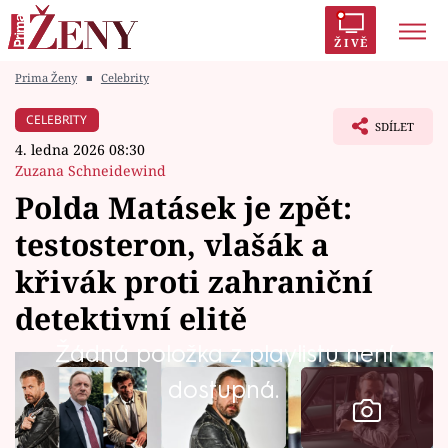
ŽIVĚ
Prima Ženy
■
Celebrity
Trendy:
Polabí
Inspekce
Prostřeno!
AYTO?
CELEBRITY
SDÍLET
Módní alarm
Zrádci
Proměny
4. ledna 2026 08:30
Zuzana Schneidewind
Polda Matásek je zpět:
testosteron, vlašák a
Témata
křivák proti zahraniční
Celebrity
detektivní elitě
Žádná položka z playlistu není
Vztahy
dostupná.
Seriály