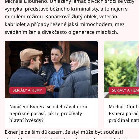
Michala Dlouhého. Uhlazený lamač dívčích srdcí se vždy
vymykal představě běžného kriminalisty, a to nejen v
minulém režimu. Kanárkově žlutý oblek, veterán
kabriolet a případy řešené jaksi mimochodem, mezi
sváděním žen a dívekčasto o generace mladších.
SERIÁLY A FILMY
SERIÁLY A FIL
Natáčení Exnera se odehrávalo i za
Michal Dlouhý
nepřízně počasí. Jak to prožívaly
Exnera pořádn
hlavní hvězdy?
proklínal nat
Exner je dalším důkazem, že styl může být součástí