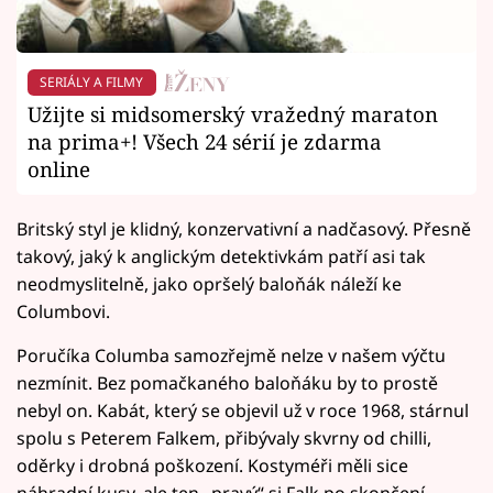
SERIÁLY A FILMY
Užijte si midsomerský vražedný maraton
na prima+! Všech 24 sérií je zdarma
online
Britský styl je klidný, konzervativní a nadčasový. Přesně
takový, jaký k anglickým detektivkám patří asi tak
neodmyslitelně, jako opršelý baloňák náleží ke
Columbovi.
Poručíka Columba samozřejmě nelze v našem výčtu
nezmínit. Bez pomačkaného baloňáku by to prostě
nebyl on. Kabát, který se objevil už v roce 1968, stárnul
spolu s Peterem Falkem, přibývaly skvrny od chilli,
oděrky i drobná poškození. Kostyméři měli sice
náhradní kusy, ale ten „pravý“ si Falk po skončení