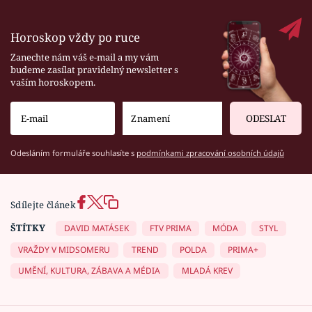
Horoskop vždy po ruce
Zanechte nám váš e-mail a my vám
budeme zasílat pravidelný newsletter s
vaším horoskopem.
ODESLAT
Odesláním formuláře souhlasíte s
podmínkami zpracování osobních údajů
Sdílejte článek
ŠTÍTKY
DAVID MATÁSEK
FTV PRIMA
MÓDA
STYL
VRAŽDY V MIDSOMERU
TREND
POLDA
PRIMA+
UMĚNÍ, KULTURA, ZÁBAVA A MÉDIA
MLADÁ KREV