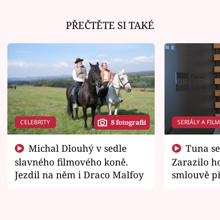
PŘEČTĚTE SI TAKÉ
CELEBRITY
SERIÁLY A FIL
8 fotografií
Michal Dlouhý v sedle
Tuna se chtěl vrátit domů.
slavného filmového koně.
Zarazilo ho
Jezdil na něm i Draco Malfoy
smlouvě př
zemřít