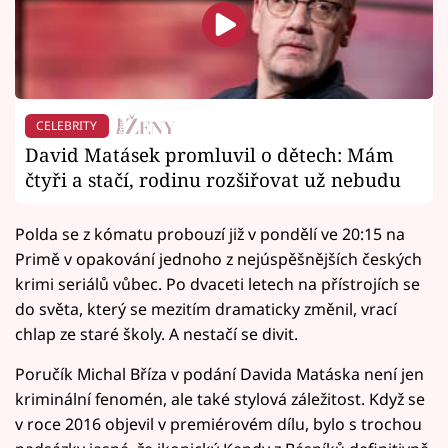
CELEBRITY
David Matásek promluvil o dětech: Mám
čtyři a stačí, rodinu rozšiřovat už nebudu
Polda se z kómatu probouzí již v pondělí ve 20:15 na
Primě v opakování jednoho z nejúspěšnějších českých
krimi seriálů vůbec. Po dvaceti letech na přístrojích se
do světa, který se mezitím dramaticky změnil, vrací
chlap ze staré školy. A nestačí se divit.
Poručík Michal Bříza v podání Davida Matáska není jen
kriminální fenomén, ale také stylová záležitost. Když se
v roce 2016 objevil v premiérovém dílu, bylo s trochou