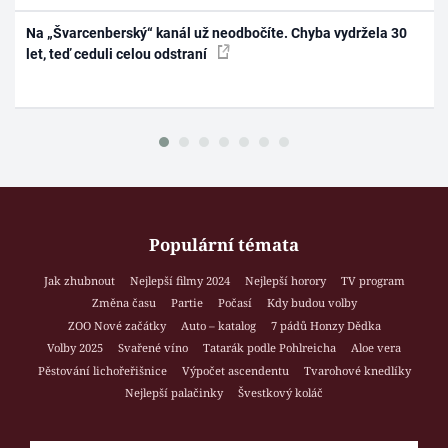
Na „Švarcenberský“ kanál už neodbočíte. Chyba vydržela 30
let, teď ceduli celou odstraní
Populární témata
Jak zhubnout
Nejlepší filmy 2024
Nejlepší horory
TV program
Změna času
Partie
Počasí
Kdy budou volby
ZOO Nové začátky
Auto – katalog
7 pádů Honzy Dědka
Volby 2025
Svařené víno
Tatarák podle Pohlreicha
Aloe vera
Pěstování lichořeřišnice
Výpočet ascendentu
Tvarohové knedlíky
Nejlepší palačinky
Švestkový koláč