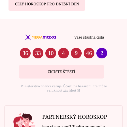
CELÝ HOROSKOP PRO DNEŠNÍ DEN
Vaše šťastná čísla
36
33
10
4
9
46
2
ZKUSTE ŠTĚSTÍ
Ministerstvo financí varuje: Účastí na hazardní hře může
vzniknout závislost ⑱
PARTNERSKÝ HOROSKOP
Jste si souzení? Zvolte znamení a