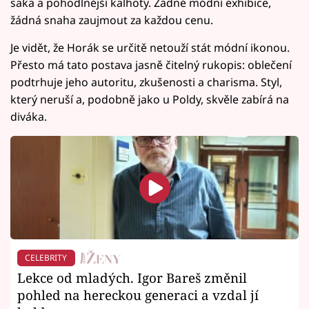
saka a pohodlnější kalhoty. Žádné módní exhibice,
žádná snaha zaujmout za každou cenu.
Je vidět, že Horák se určitě netouží stát módní ikonou.
Přesto má tato postava jasně čitelný rukopis: oblečení
podtrhuje jeho autoritu, zkušenosti a charisma. Styl,
který neruší a, podobně jako u Poldy, skvěle zabírá na
diváka.
CELEBRITY
Lekce od mladých. Igor Bareš změnil
pohled na hereckou generaci a vzdal jí