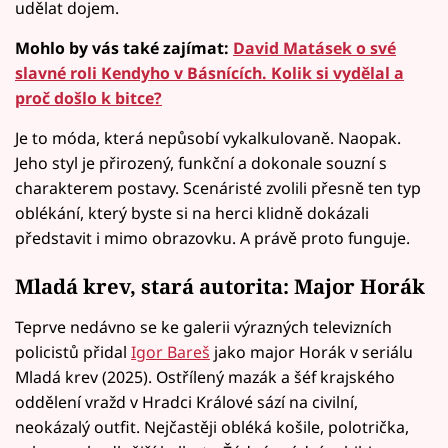
udělat dojem.
Mohlo by vás také zajímat:
David Matásek o své
slavné roli Kendyho v Básnících. Kolik si vydělal a
proč došlo k bitce?
Je to móda, která nepůsobí vykalkulovaně. Naopak.
Jeho styl je přirozený, funkční a dokonale souzní s
charakterem postavy. Scenáristé zvolili přesně ten typ
oblékání, který byste si na herci klidně dokázali
představit i mimo obrazovku. A právě proto funguje.
Mladá krev, stará autorita: Major Horák
Teprve nedávno se ke galerii výrazných televizních
policistů přidal
Igor Bareš
jako major Horák v seriálu
Mladá krev (2025). Ostřílený mazák a šéf krajského
oddělení vražd v Hradci Králové sází na civilní,
neokázalý outfit. Nejčastěji obléká košile, polotrička,