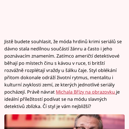
Jistě budete souhlasit, že móda hrdinů krimi seriálů se
dávno stala nedílnou součástí žánru a často i jeho
poznávacím znamením. Zatímco američtí detektivové
běhají po místech činu s kávou v ruce, ti britští
rozvážně rozplétají vraždy u šálku čaje. Styl oblékání
přitom dokonale odráží životní rytmus, mentalitu i
kulturní zvyklosti zemí, ze kterých jednotlivé seriály
pocházejí. Právě návrat
Michala Břízy na obrazovku
je
ideální příležitostí podívat se na módu slavných
detektivů zblízka. Čí styl je vám nejbližší?