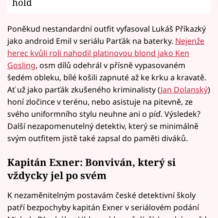
hold
Poněkud nestandardní outfit vyfasoval Lukáš Příkazký
jako android Emil v seriálu Parťák na baterky.
Nejenže
herec kvůli roli nahodil platinovou blond jako Ken
Gosling
, osm dílů odehrál v přísně vypasovaném
šedém obleku, bílé košili zapnuté až ke krku a kravatě.
Ať už jako parťák zkušeného kriminalisty (
Jan Dolanský
)
honí zločince v terénu, nebo asistuje na pitevně, ze
svého uniformního stylu neuhne ani o píď. Výsledek?
Další nezapomenutelný detektiv, který se minimálně
svým outfitem jistě také zapsal do paměti diváků.
Kapitán Exner: Bonviván, který si
vždycky jel po svém
K nezaměnitelným postavám české detektivní školy
patří bezpochyby kapitán Exner v seriálovém podání