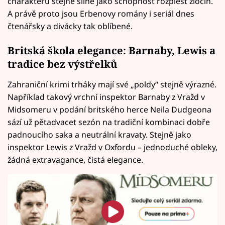
charakteru stejně silně jako schopnost rozplést zločin.
A právě proto jsou Erbenovy romány i seriál dnes
čtenářsky a divácky tak oblíbené.
Britská škola elegance: Barnaby, Lewis a
tradice bez výstřelků
Zahraniční krimi trháky mají své „poldy“ stejně výrazné.
Například takový vrchní inspektor Barnaby z Vražd v
Midsomeru v podání britského herce Neila Dudgeona
sází už pětadvacet sezón na tradiční kombinaci dobře
padnoucího saka a neutrální kravaty. Stejně jako
inspektor Lewis z Vražd v Oxfordu – jednoduché obleky,
žádná extravagance, čistá elegance.