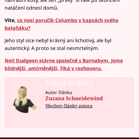
natáčení odnesl domů.
Víte,
co nosí poručík Columbo v kapsách svého
baloňáku?
Jeho styl sice nebyl krásný ani lichotivý, ale byl
autentický. A proto se stal nesmrtelným.
Neil Dudgeon stárne společně s Barnabym. Jsme
klidnější, umírněnější, říká v rozhovoru.
Failed to fetch
Autor článku
Zuzana Schneidewind
Všechny články autora