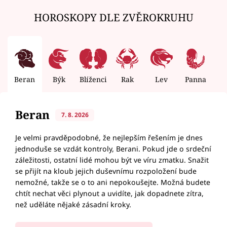
HOROSKOPY DLE ZVĚROKRUHU
Beran
Býk
Blíženci
Rak
Lev
Panna
V
Beran
7. 8. 2026
Je velmi pravděpodobné, že nejlepším řešením je dnes
jednoduše se vzdát kontroly, Berani. Pokud jde o srdeční
záležitosti, ostatní lidé mohou být ve víru zmatku. Snažit
se přijít na kloub jejich duševnímu rozpoložení bude
nemožné, takže se o to ani nepokoušejte. Možná budete
chtít nechat věci plynout a uvidíte, jak dopadnete zítra,
než uděláte nějaké zásadní kroky.