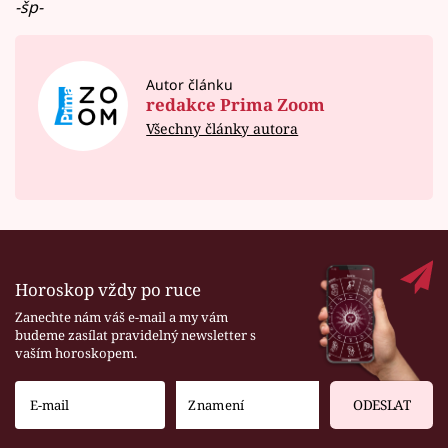
-šp-
Autor článku
redakce Prima Zoom
Všechny články autora
Horoskop vždy po ruce
Zanechte nám váš e-mail a my vám
budeme zasílat pravidelný newsletter s
vaším horoskopem.
ODESLAT