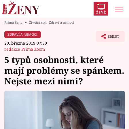
ŽIVĚ
Prima Ženy
■
Životní styl
Zdraví a nemoci
Trendy:
Polabí
Inspekce
Prostřeno!
AYTO?
ZDRAVÍ A NEMOCI
SDÍLET
Módní alarm
Zrádci
Proměny
20. března 2019 07:30
redakce Prima Zoom
5 typů osobnosti, které
mají problémy se spánkem.
Témata
Nejste mezi nimi?
Celebrity
Vztahy
Seriály