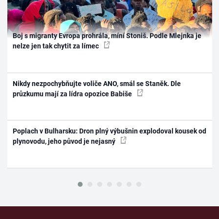
Boj s migranty Evropa prohrála, míní Stoniš. Podle Mlejnka je
nelze jen tak chytit za límec
Nikdy nezpochybňujte voliče ANO, smál se Staněk. Dle
průzkumu mají za lídra opozice Babiše
Poplach v Bulharsku: Dron plný výbušnin explodoval kousek od
plynovodu, jeho původ je nejasný