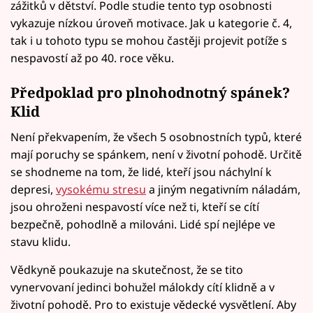
zážitků v dětství. Podle studie tento typ osobnosti
vykazuje nízkou úroveň motivace. Jak u kategorie č. 4,
tak i u tohoto typu se mohou častěji projevit potíže s
nespavostí až po 40. roce věku.
Předpoklad pro plnohodnotný spánek?
Klid
Není překvapením, že všech 5 osobnostních typů, které
mají poruchy se spánkem, není v životní pohodě. Určitě
se shodneme na tom, že lidé, kteří jsou náchylní k
depresi,
vysokému stresu
a jiným negativním náladám,
jsou ohroženi nespavostí více než ti, kteří se cítí
bezpečně, pohodlně a milováni. Lidé spí nejlépe ve
stavu klidu.
Vědkyně poukazuje na skutečnost, že se tito
vynervovaní jedinci bohužel málokdy cítí klidně a v
životní pohodě. Pro to existuje vědecké vysvětlení. Aby