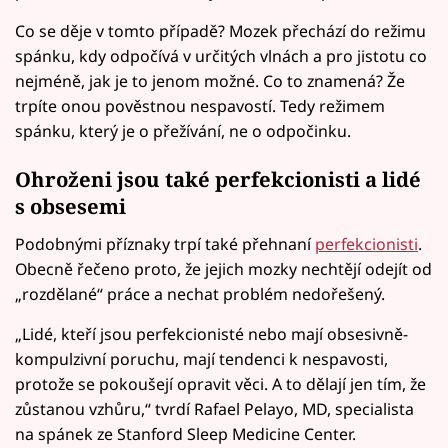
Co se děje v tomto případě? Mozek přechází do režimu
spánku, kdy odpočívá v určitých vlnách a pro jistotu co
nejméně, jak je to jenom možné. Co to znamená? Že
trpíte onou pověstnou nespavostí. Tedy režimem
spánku, který je o přežívání, ne o odpočinku.
Ohroženi jsou také perfekcionisti a lidé
s obsesemi
Podobnými příznaky trpí také přehnaní
perfekcionisti
.
Obecně řečeno proto, že jejich mozky nechtějí odejít od
„rozdělané“ práce a nechat problém nedořešený.
„Lidé, kteří jsou perfekcionisté nebo mají obsesivně-
kompulzivní poruchu, mají tendenci k nespavosti,
protože se pokoušejí opravit věci. A to dělají jen tím, že
zůstanou vzhůru,“ tvrdí Rafael Pelayo, MD, specialista
na spánek ze Stanford Sleep Medicine Center.