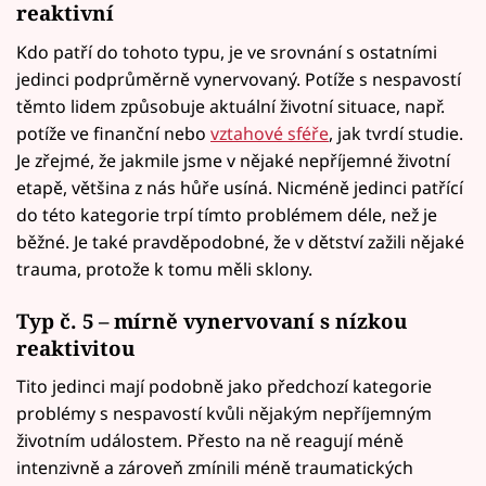
reaktivní
Kdo patří do tohoto typu, je ve srovnání s ostatními
jedinci podprůměrně vynervovaný. Potíže s nespavostí
těmto lidem způsobuje aktuální životní situace, např.
potíže ve finanční nebo
vztahové sféře
, jak tvrdí studie.
Je zřejmé, že jakmile jsme v nějaké nepříjemné životní
etapě, většina z nás hůře usíná. Nicméně jedinci patřící
do této kategorie trpí tímto problémem déle, než je
běžné. Je také pravděpodobné, že v dětství zažili nějaké
trauma, protože k tomu měli sklony.
Typ č. 5 – mírně vynervovaní s nízkou
reaktivitou
Tito jedinci mají podobně jako předchozí kategorie
problémy s nespavostí kvůli nějakým nepříjemným
životním událostem. Přesto na ně reagují méně
intenzivně a zároveň zmínili méně traumatických