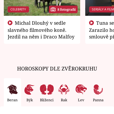
CELEBRITY
SERIÁLY A FIL
8 fotografií
Michal Dlouhý v sedle
Tuna se chtěl vrátit domů.
slavného filmového koně.
Zarazilo ho
Jezdil na něm i Draco Malfoy
smlouvě př
zemřít
HOROSKOPY DLE ZVĚROKRUHU
Beran
Býk
Blíženci
Rak
Lev
Panna
V