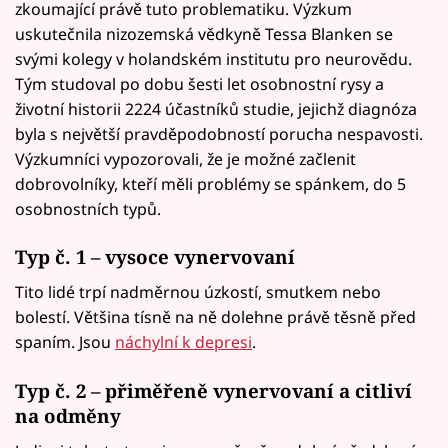
zkoumající právě tuto problematiku. Výzkum
uskutečnila nizozemská vědkyně Tessa Blanken se
svými kolegy v holandském institutu pro neurovědu.
Tým studoval po dobu šesti let osobnostní rysy a
životní historii 2224 účastníků studie, jejichž diagnóza
byla s největší pravděpodobností porucha nespavosti.
Výzkumníci vypozorovali, že je možné začlenit
dobrovolníky, kteří měli problémy se spánkem, do 5
osobnostních typů.
Typ č. 1 – vysoce vynervovaní
Tito lidé trpí nadměrnou úzkostí, smutkem nebo
bolestí. Většina tísně na ně dolehne právě těsně před
spaním. Jsou
náchylní k depresi
.
Typ č. 2 – přiměřeně vynervovaní a citliví
na odměny