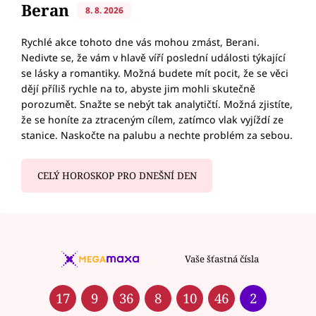
Beran
8. 8. 2026
Rychlé akce tohoto dne vás mohou zmást, Berani.
Nedivte se, že vám v hlavě víří poslední události týkající
se lásky a romantiky. Možná budete mít pocit, že se věci
dějí příliš rychle na to, abyste jim mohli skutečně
porozumět. Snažte se nebýt tak analytičtí. Možná zjistíte,
že se honíte za ztraceným cílem, zatímco vlak vyjíždí ze
stanice. Naskočte na palubu a nechte problém za sebou.
CELÝ HOROSKOP PRO DNEŠNÍ DEN
Vaše šťastná čísla
17
9
36
8
10
46
2