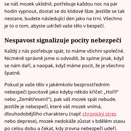
se náš mozek uklidnil, potřebuje každou noc na pár
hodin vypnout, dostat se do klidové fáze. Jestliže se tak
nestane, budete následující den jako na trní. Všechno
je to o tom, abyste udrželi vaše tělo v bezpečí.
Nespavost signalizuje pocity nebezpečí
Každý z nás potřebuje spát, to máme všichni společné.
Nicméně správně jsme si odvodili, že spíme jinak, když
se nám daří, a naopak, když máme pocit, že je všechno
špatně.
Pokud je vaše tělo v jakémkoliv bezprostředním
nebezpečí (pocitově jako kdyby někdo křičel: „Hoří!“
nebo „Zemětřesení!"), pak váš mozek spát nebude.
Jestliže je nebezpečí, které váš mozek vnímá,
dlouhodobějšího charakteru (např.
chronický stres
nebo deprese), mozek nedokáže zůstat v bdělém stavu
po celou dobu a čekat, kdy zrovna nebezpečí udeří.