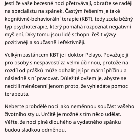
Jestliže vaše bezesné noci přetrvávají, obraťte se raději
na specialistu na spánek. Častým řešením je také
kognitivně-behaviorální terapie (KBT), tedy zcela běžný
typ psychoterapie, který pomáhá rozpoznat negativní
myšlení. Díky tomu jsou lidé schopni řešit výzvy
pozitivněji a současně i efektivněji.
Velkým zastáncem KBT je i doktor Pelayo. Považuje ji
pro osoby s nespavostí za velmi účinnou, protože na
rozdíl od prášků může odhalit její primární příčinu a
následně s ní pracovat. Důležité ovšem je, abyste se
necítili méněcenní jenom proto, že vyhledáte pomoc
terapeuta.
Neberte probdělé noci jako neměnnou součást vašeho
životního stylu. Určitě je možné s tím něco udělat.
Věřte, že noci plné dlouhého a vydatného spánku
budou sladkou odměnou.