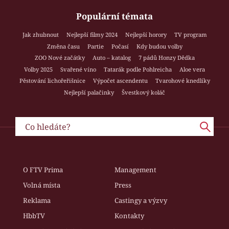
Populární témata
Jak zhubnout
Nejlepší filmy 2024
Nejlepší horory
TV program
Změna času
Partie
Počasí
Kdy budou volby
ZOO Nové začátky
Auto – katalog
7 pádů Honzy Dědka
Volby 2025
Svařené víno
Tatarák podle Pohlreicha
Aloe vera
Pěstování lichořeřišnice
Výpočet ascendentu
Tvarohové knedlíky
Nejlepší palačinky
Švestkový koláč
O FTV Prima
Management
Volná místa
Press
Reklama
Castingy a výzvy
HbbTV
Kontakty