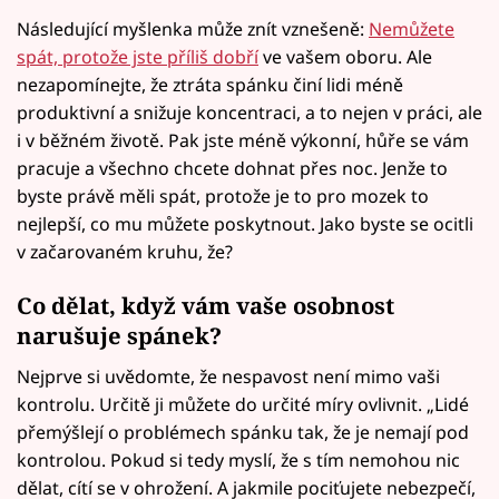
Následující myšlenka může znít vznešeně:
Nemůžete
spát, protože jste příliš dobří
ve vašem oboru. Ale
nezapomínejte, že ztráta spánku činí lidi méně
produktivní a snižuje koncentraci, a to nejen v práci, ale
i v běžném životě. Pak jste méně výkonní, hůře se vám
pracuje a všechno chcete dohnat přes noc. Jenže to
byste právě měli spát, protože je to pro mozek to
nejlepší, co mu můžete poskytnout. Jako byste se ocitli
v začarovaném kruhu, že?
Co dělat, když vám vaše osobnost
narušuje spánek?
Nejprve si uvědomte, že nespavost není mimo vaši
kontrolu. Určitě ji můžete do určité míry ovlivnit. „Lidé
přemýšlejí o problémech spánku tak, že je nemají pod
kontrolou. Pokud si tedy myslí, že s tím nemohou nic
dělat, cítí se v ohrožení. A jakmile pociťujete nebezpečí,