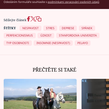
Odesláním formuláře souhlasíte s
podmínkami zpracování osobních údajů
Sdílejte článek
ŠTÍTKY
NESPAVOST
STRES
DEPRESE
SPÁNEK
PERFEKCIONISMUS
ÚZKOST
STANFORDOVA UNIVERZITA
TYP OSOBNOSTI
INSOMNIE (NESPAVOST)
PELAYO
PŘEČTĚTE SI TAKÉ