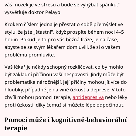
váš mozek je ve stresu a bude se vyhýbat spánku,“
vysvětluje doktor Pelayo.
Krokem číslem jedna je přestat o sobě přemýšlet ve
stylu, že jste „šťastní", když prospíte během noci 4–5
hodin. Pokud je to pro vás běžná fráze, je na čase,
abyste se se svým lékařem domluvili, že si o vašem
problému promluvíte.
Váš lékař je někdy schopný rozklíčovat, co by mohlo
být základní příčinou vaší nespavosti. Jindy může být
problematika náročnější, její příčiny mohou jít více do
hloubky, případně je na vině úzkost a deprese. V tuto
chvíli mohou pomoci terapie,
antidepresiva
nebo léky
proti úzkosti, díky čemuž si můžete lépe odpočinout.
Pomoci může i
kognitivně-behaviorální
terapie