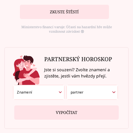
ZKUSTE ŠTĚSTÍ
Ministerstvo financí varuje: Účastí na hazardní hře může
vzniknout závislost ⑱
PARTNERSKÝ HOROSKOP
Jste si souzení? Zvolte znamení a
zjistěte, jestli vám hvězdy přejí.
VYPOČÍTAT