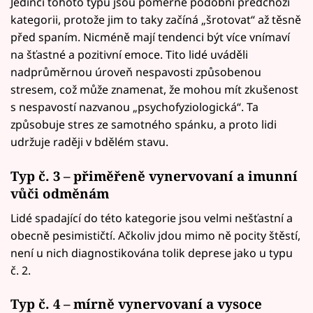
Jedinci tohoto typu jsou poměrně podobní předchozí
kategorii, protože jim to taky začíná „šrotovat“ až těsně
před spaním. Nicméně mají tendenci být více vnímaví
na šťastné a pozitivní emoce. Tito lidé uváděli
nadprůměrnou úroveň nespavosti způsobenou
stresem, což může znamenat, že mohou mít zkušenost
s nespavostí nazvanou „psychofyziologická“. Ta
způsobuje stres ze samotného spánku, a proto lidi
udržuje raději v bdělém stavu.
Typ č. 3 – přiměřeně vynervovaní a imunní
vůči odměnám
Lidé spadající do této kategorie jsou velmi nešťastní a
obecně pesimističtí. Ačkoliv jdou mimo ně pocity štěstí,
není u nich diagnostikována tolik deprese jako u typu
č. 2.
Typ č. 4 – mírně vynervovaní a vysoce