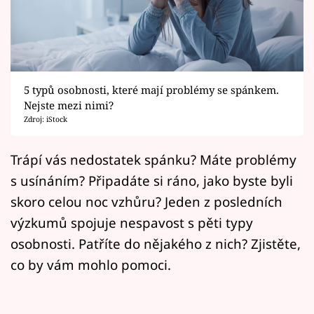
Horoskopy
Sledujte prima+
Filmový festival Karlovy Vary
5 typů osobnosti, které mají problémy se spánkem.
Pořady
Nejste mezi nimi?
Zdroj: iStock
Mámy sobě
Trápí vás nedostatek spánku? Máte problémy
s usínáním? Připadáte si ráno, jako byste byli
Přihlášení
skoro celou noc vzhůru? Jeden z posledních
výzkumů spojuje nespavost s pěti typy
Sledujte nás
osobnosti. Patříte do nějakého z nich? Zjistěte,
co by vám mohlo pomoci.