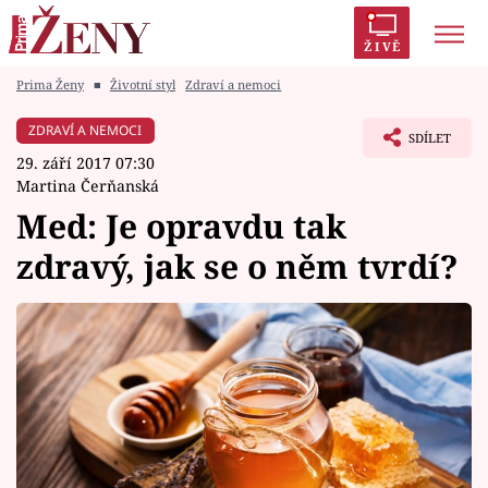
ŽIVĚ
Prima Ženy
■
Životní styl
Zdraví a nemoci
Trendy:
Polabí
Inspekce
Prostřeno!
AYTO?
ZDRAVÍ A NEMOCI
SDÍLET
Módní alarm
Zrádci
Proměny
29. září 2017 07:30
Martina Čerňanská
Med: Je opravdu tak
zdravý, jak se o něm tvrdí?
Témata
Celebrity
Vztahy
Seriály