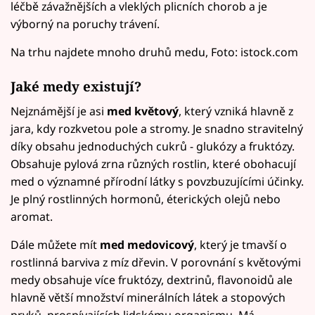
léčbě závažnějších a vleklých plicních chorob a je
výborný na poruchy trávení.
Na trhu najdete mnoho druhů medu, Foto: istock.com
Jaké medy existují?
Nejznámější je asi
med květový
, který vzniká hlavně z
jara, kdy rozkvetou pole a stromy. Je snadno stravitelný
díky obsahu jednoduchých cukrů - glukózy a fruktózy.
Obsahuje pylová zrna různých rostlin, které obohacují
med o významné přírodní látky s povzbuzujícími účinky.
Je plný rostlinných hormonů, éterických olejů nebo
aromat.
Dále můžete mít
med medovicový
, který je tmavší o
rostlinná barviva z míz dřevin. V porovnání s květovými
medy obsahuje více fruktózy, dextrinů, flavonoidů ale
hlavně větší množství minerálních látek a stopových
prvků, prospívajících lidskému organismu. Má