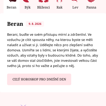
Beran
Býk
Blíženci
Rak
Lev
Panna
V
Beran
9. 8. 2026
Berani, buďte ve svém přístupu mírní a zdrženliví. Ve
vzduchu je cítit spousta něhy, na kterou byste se měli
naladit a užívat si ji. Udělejte něco pro zlepšení svého
domova. Usmiřte se s lidmi, se kterými žijete, a vyčistěte
vzduch, aby vztahy byly v budoucnu klidné. Do toho, aby
se váš domov stal útočištěm, jste investovali velkou část
svého já, proto si ho važte a pečujte o něj.
CELÝ HOROSKOP PRO DNEŠNÍ DEN