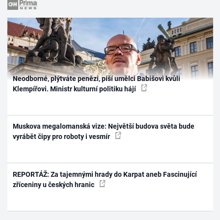
Neodborné, plýtváte penězi, píší umělci Babišovi kvůli
Klempířovi. Ministr kulturní politiku hájí
Muskova megalomanská vize: Největší budova světa bude
vyrábět čipy pro roboty i vesmír
REPORTÁŽ: Za tajemnými hrady do Karpat aneb Fascinující
zříceniny u českých hranic