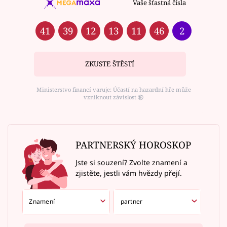
Vaše šťastná čísla
41
39
12
13
11
46
2
ZKUSTE ŠTĚSTÍ
Ministerstvo financí varuje: Účastí na hazardní hře může
vzniknout závislost ⑱
PARTNERSKÝ HOROSKOP
Jste si souzení? Zvolte znamení a
zjistěte, jestli vám hvězdy přejí.