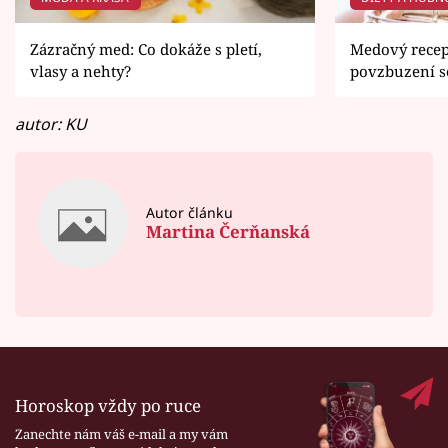
Zázračný med: Co dokáže s pletí,
Medový recep
vlasy a nehty?
povzbuzení s
autor: KU
Autor článku
Martina Čerňanská
Horoskop vždy po ruce
Zanechte nám váš e-mail a my vám