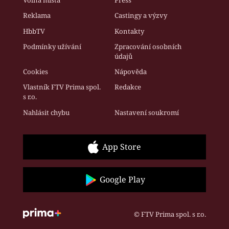
Volná místa
Press
Reklama
Castingy a výzvy
HbbTV
Kontakty
Podmínky užívání
Zpracování osobních
údajů
Cookies
Nápověda
Vlastník FTV Prima spol.
Redakce
s r.o.
Nahlásit chybu
Nastavení soukromí
App Store
Google Play
© FTV Prima spol. s r.o.