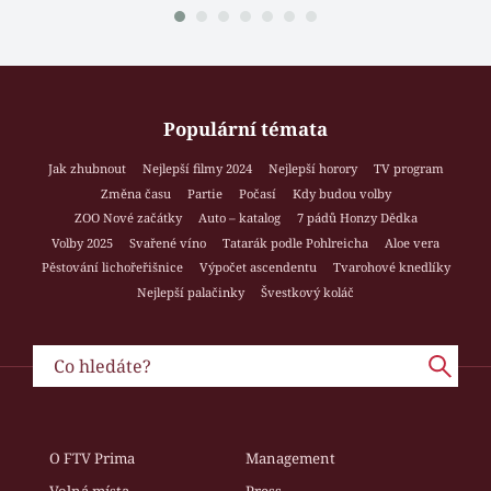
Populární témata
Jak zhubnout
Nejlepší filmy 2024
Nejlepší horory
TV program
Změna času
Partie
Počasí
Kdy budou volby
ZOO Nové začátky
Auto – katalog
7 pádů Honzy Dědka
Volby 2025
Svařené víno
Tatarák podle Pohlreicha
Aloe vera
Pěstování lichořeřišnice
Výpočet ascendentu
Tvarohové knedlíky
Nejlepší palačinky
Švestkový koláč
O FTV Prima
Management