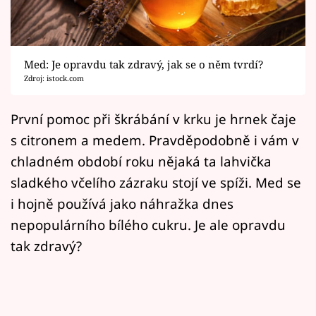
Horoskopy
Sledujte prima+
Med: Je opravdu tak zdravý, jak se o něm tvrdí?
Filmový festival Karlovy Vary
Zdroj: istock.com
Pořady
První pomoc při škrábání v krku je hrnek čaje
s citronem a medem. Pravděpodobně i vám v
Mámy sobě
chladném období roku nějaká ta lahvička
sladkého včelího zázraku stojí ve spíži. Med se
Přihlášení
i hojně používá jako náhražka dnes
nepopulárního bílého cukru. Je ale opravdu
Sledujte nás
tak zdravý?