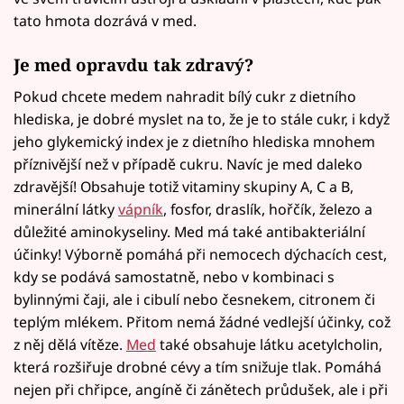
tato hmota dozrává v med.
Je med opravdu tak zdravý?
Pokud chcete medem nahradit bílý cukr z dietního
hlediska, je dobré myslet na to, že je to stále cukr, i když
jeho glykemický index je z dietního hlediska mnohem
příznivější než v případě cukru. Navíc je med daleko
zdravější! Obsahuje totiž vitaminy skupiny A, C a B,
minerální látky
vápník
, fosfor, draslík, hořčík, železo a
důležité aminokyseliny. Med má také antibakteriální
účinky! Výborně pomáhá při nemocech dýchacích cest,
kdy se podává samostatně, nebo v kombinaci s
bylinnými čaji, ale i cibulí nebo česnekem, citronem či
teplým mlékem. Přitom nemá žádné vedlejší účinky, což
z něj dělá vítěze.
Med
také obsahuje látku acetylcholin,
která rozšiřuje drobné cévy a tím snižuje tlak. Pomáhá
nejen při chřipce, angíně či zánětech průdušek, ale i při