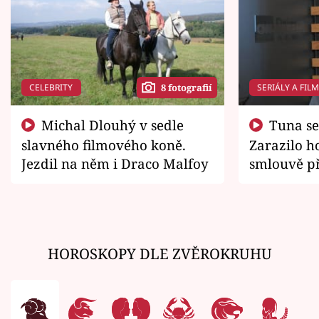
CELEBRITY
SERIÁLY A FIL
8 fotografií
Michal Dlouhý v sedle
Tuna se chtěl vrátit domů.
slavného filmového koně.
Zarazilo ho
Jezdil na něm i Draco Malfoy
smlouvě př
zemřít
HOROSKOPY DLE ZVĚROKRUHU