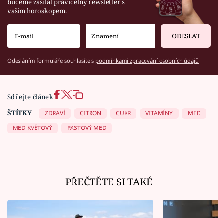
budeme zasílat pravidelný newsletter s
vaším horoskopem.
ODESLAT
Odesláním formuláře souhlasíte s
podmínkami zpracování osobních údajů
Sdílejte článek
ŠTÍTKY
ZDRAVÍ
CITRON
CUKR
VITAMÍNY
MED
MED KVĚTOVÝ
PASTOVÝ MED
PŘEČTĚTE SI TAKÉ