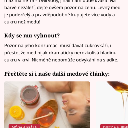
maximálně 15 - 18% vody, jinak nám bude kvasit. Na
barvě nezáleží, dejte ovšem pozor na cenu. Levný med
je podezřelý a pravděpodobně kupujete více vody a
cukru než medu!
Kdy se mu vyhnout?
Pozor na jeho konzumaci musí dávat cukrovkáři, i
přesto, že med nijak dramaticky nerozkolísá hladinu
cukru v krvi. Nicméně nepomůže odvykání na sladké.
Přečtěte si i naše další medové články:
MÓDA A KRÁSA
DIETY A HUBN