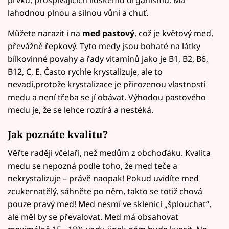
lahodnou plnou a silnou vůni a chuť.
Můžete narazit i na
med pastový
, což je květový med,
převážně řepkový. Tyto medy jsou bohaté na látky
bílkovinné povahy a řady vitamínů jako je B1, B2, B6,
B12, C, E. Často rychle krystalizuje, ale to
nevadí,protože krystalizace je přirozenou vlastností
medu a není třeba se jí obávat. Výhodou pastového
medu je, že se lehce roztírá a nestéká.
Jak poznáte kvalitu?
Věřte raději včelaři, než medům z obchoďáku. Kvalita
medu se nepozná podle toho, že med teče a
nekrystalizuje – právě naopak! Pokud uvidíte med
zcukernatělý, sáhněte po něm, takto se totiž chová
pouze pravý med! Med nesmí ve sklenici „šplouchat“,
ale měl by se převalovat. Med má obsahovat