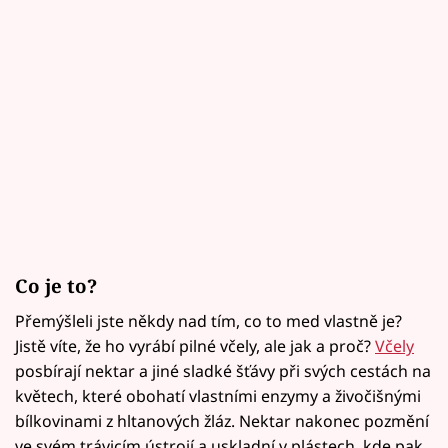
Co je to?
Přemýšleli jste někdy nad tím, co to med vlastně je?
Jistě víte, že ho vyrábí pilné včely, ale jak a proč?
Včely
posbírají nektar a jiné sladké šťávy při svých cestách na
květech, které obohatí vlastními enzymy a živočišnými
bílkovinami z hltanových žláz. Nektar nakonec pozmění
ve svém trávicím ústrojí a uskladní v plástech, kde pak