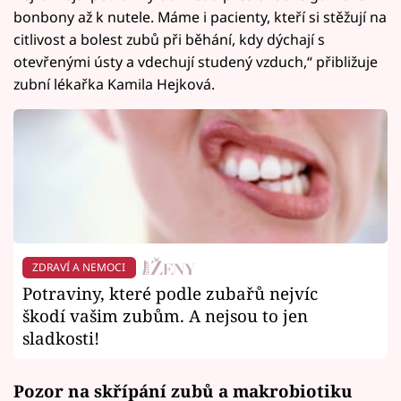
bonbony až k nutele. Máme i pacienty, kteří si stěžují na
citlivost a bolest zubů při běhání, kdy dýchají s
otevřenými ústy a vdechují studený vzduch,“ přibližuje
zubní lékařka Kamila Hejková.
ZDRAVÍ A NEMOCI
Potraviny, které podle zubařů nejvíc
škodí vašim zubům. A nejsou to jen
sladkosti!
Pozor na skřípání zubů a makrobiotiku