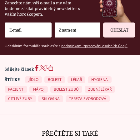
Zanechte nám váš e-mail a my vám
budeme zasílat pravidelný newsletter s
vaším horoskopem.
ODESLAT
Odesláním formuláře souhlasíte s
podmínkami zpracování osobních údajů
Sdílejte článek
ŠTÍTKY
JÍDLO
BOLEST
LÉKAŘ
HYGIENA
PACIENT
NÁPOJ
BOLEST ZUBŮ
ZUBNÍ LÉKAŘ
CITLIVÉ ZUBY
SKLOVINA
TEREZA SVOBODOVÁ
PŘEČTĚTE SI TAKÉ