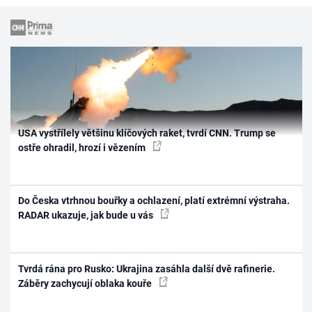
USA vystřílely většinu klíčových raket, tvrdí CNN. Trump se
ostře ohradil, hrozí i vězením
Do Česka vtrhnou bouřky a ochlazení, platí extrémní výstraha.
RADAR ukazuje, jak bude u vás
Tvrdá rána pro Rusko: Ukrajina zasáhla další dvě rafinerie.
Záběry zachycují oblaka kouře