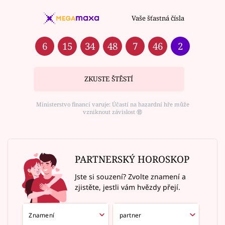
Vaše šťastná čísla
6
15
34
48
7
46
2
ZKUSTE ŠTĚSTÍ
Ministerstvo financí varuje: Účastí na hazardní hře může
vzniknout závislost ⑱
PARTNERSKÝ HOROSKOP
Jste si souzení? Zvolte znamení a
zjistěte, jestli vám hvězdy přejí.