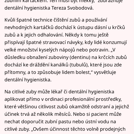
zubním kartáčkem. Ten musí být měkký,“ zdůrazňuje
dentální hygienistka Tereza Svobodová.
Kvůli špatné technice čištění zubů a používání
nevhodných kartáčků dochází k ústupu dásní u krčků
zubů a k jejich odhalování. Někdy k tomu ještě
přispívají špatné stravovací návyky, kdy lidé konzumují
velké množství kyselých nápojů nebo potravin. „V
důsledku obnažení zuboviny (dentinu) na krčcích zubů
dochází ke dráždění kanálků (tubulů), které jsou zde
přítomny, a to způsobuje lidem bolest,“ vysvětluje
dentální hygienistka.
Na citlivé zuby může lékař či dentální hygienistka
aplikovat přímo v ordinaci profesionální prostředky,
které většinou citlivost zubů okamžitě odstraní a jejichž
účinek trvá až několik měsíců. Nebo si pacient může
nechat doporučit zubní pastu nebo ústní vodu na
citlivé zuby. „Ovšem účinnost těchto volně prodejných