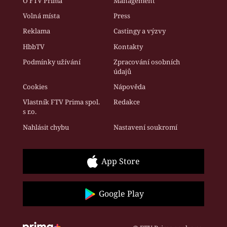
O FTV Prima
Management
Volná místa
Press
Reklama
Castingy a výzvy
HbbTV
Kontakty
Podmínky užívání
Zpracování osobních
údajů
Cookies
Nápověda
Vlastník FTV Prima spol.
Redakce
s r.o.
Nahlásit chybu
Nastavení soukromí
App Store
Google Play