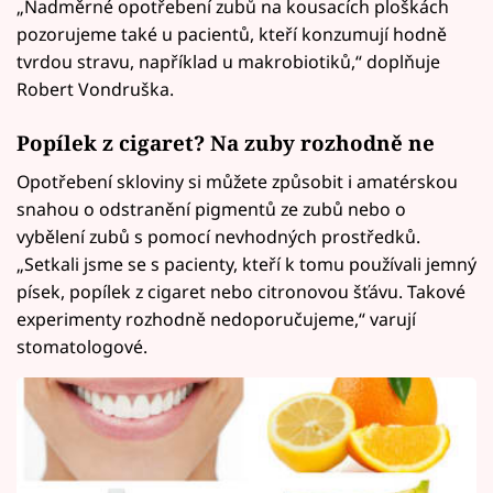
„Nadměrné opotřebení zubů na kousacích ploškách
pozorujeme také u pacientů, kteří konzumují hodně
tvrdou stravu, například u makrobiotiků,“ doplňuje
Robert Vondruška.
Popílek z cigaret? Na zuby rozhodně ne
Opotřebení skloviny si můžete způsobit i amatérskou
snahou o odstranění pigmentů ze zubů nebo o
vybělení zubů s pomocí nevhodných prostředků.
„Setkali jsme se s pacienty, kteří k tomu používali jemný
písek, popílek z cigaret nebo citronovou šťávu. Takové
experimenty rozhodně nedoporučujeme,“ varují
stomatologové.