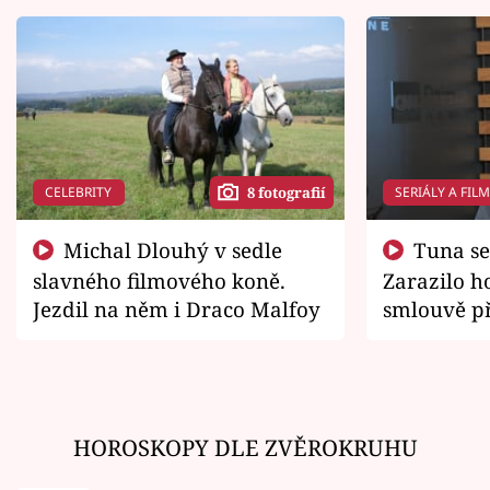
CELEBRITY
SERIÁLY A FIL
8 fotografií
Michal Dlouhý v sedle
Tuna se chtěl vrátit domů.
slavného filmového koně.
Zarazilo ho
Jezdil na něm i Draco Malfoy
smlouvě př
zemřít
HOROSKOPY DLE ZVĚROKRUHU