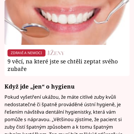
ZDRAVÍ A NEMOCI
9 věcí, na které jste se chtěli zeptat svého
zubaře
Když jde „jen“ o hygienu
Pokud vyšetření ukážou, že máte citlivé zuby kvůli
nedostatečné či špatně prováděné ústní hygieně, je
řešením návštěva dentální hygienistky, která vám
pomůže s nápravou. „Většinou zjistíme, že pacient si
zuby čistí špatným způsobem a k tomu špatným