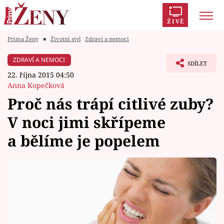
ŽIVĚ
Prima Ženy
■
Životní styl
Zdraví a nemoci
Trendy:
Polabí
Inspekce
Prostřeno!
AYTO?
ZDRAVÍ A NEMOCI
SDÍLET
Módní alarm
Zrádci
Proměny
22. října 2015 04:50
Anna Kopečková
Proč nás trápí citlivé zuby?
V noci jimi skřípeme
Témata
a bělíme je popelem
Celebrity
Vztahy
Seriály