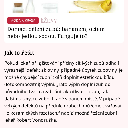
MÓDA A KRÁSA
Domácí bělení zubů: banánem, octem
nebo jedlou sodou. Funguje to?
Jak to řešit
Pokud lékař při zjišťování příčiny citlivých zubů odhalí
výraznější defekt skloviny, případně úbytek zuboviny, je
možné chybějící zubní tkáň doplnit estetickou bílou
(fotokompozitní) výplní. „Tato výplň doplní zub do
původního tvaru a zabrání jak citlivosti zubu, tak
dalšímu úbytku zubní tkáně v daném místě. V případě
velkých defektů na předních zubech můžeme uvažovat
i o keramických fazetách,“ nabízí možná řešení zubní
lékař Robert Vondruška.