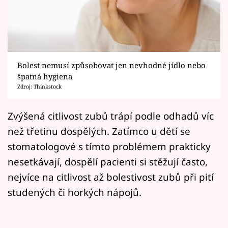
Horoskopy
Sledujte prima+
Filmový festival Karlovy Vary
Bolest nemusí způsobovat jen nevhodné jídlo nebo
Pořady
špatná hygiena
Zdroj: Thinkstock
Mámy sobě
Zvýšená citlivost zubů trápí podle odhadů víc
než třetinu dospělých. Zatímco u dětí se
Přihlášení
stomatologové s tímto problémem prakticky
nesetkávají, dospělí pacienti si stěžují často,
Sledujte nás
nejvíce na citlivost až bolestivost zubů při pití
studených či horkých nápojů.