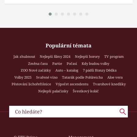
Populární témata
Jak zhubnout
Nejlepší filmy 2024
Nejlepší horory
TV program
Změna času
Partie
Počasí
Kdy budou volby
ZOO Nové začátky
Auto – katalog
7 pádů Honzy Dědka
Volby 2025
Svařené víno
Tatarák podle Pohlreicha
Aloe vera
Pěstování lichořeřišnice
Výpočet ascendentu
Tvarohové knedlíky
Nejlepší palačinky
Švestkový koláč