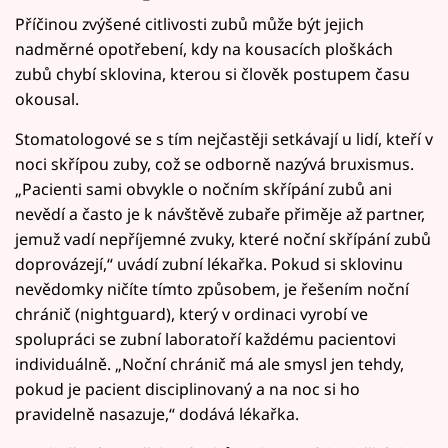
Příčinou zvýšené citlivosti zubů může být jejich
nadměrné opotřebení, kdy na kousacích ploškách
zubů chybí sklovina, kterou si člověk postupem času
okousal.
Stomatologové se s tím nejčastěji setkávají u lidí, kteří v
noci skřípou zuby, což se odborně nazývá bruxismus.
„Pacienti sami obvykle o nočním skřípání zubů ani
nevědí a často je k návštěvě zubaře přiměje až partner,
jemuž vadí nepříjemné zvuky, které noční skřípání zubů
doprovázejí,“ uvádí zubní lékařka. Pokud si sklovinu
nevědomky ničíte tímto způsobem, je řešením noční
chránič (nightguard), který v ordinaci vyrobí ve
spolupráci se zubní laboratoří každému pacientovi
individuálně. „Noční chránič má ale smysl jen tehdy,
pokud je pacient disciplinovaný a na noc si ho
pravidelně nasazuje,“ dodává lékařka.