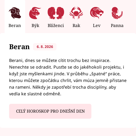
Beran
Býk
Blíženci
Rak
Lev
Panna
V
Beran
6. 8. 2026
Berani, dnes se můžete cítit trochu bez inspirace.
Nenechte se odradit. Pusťte se do jakéhokoli projektu, i
když jste myšlenkami jinde. V průběhu „špatné“ práce,
kterou můžete zpočátku chrlit, vám múza jemně přistane
na rameni. Někdy je zapotřebí trocha disciplíny, aby
vedla ke slastné odměně.
CELÝ HOROSKOP PRO DNEŠNÍ DEN