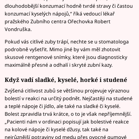
dlouhodobější konzumací hodně tvrdé stravy či častou
konzumací kyselých nápojů,“ říká vedoucí lékař
pražského Zubního centra Ořechovka Robert
Vondruška.
Pokud vás citlivé zuby trápí, nechte se u stomatologa
podrobně vyšetřit. Mimo jiné by vám měl zhotovit
skusové rentgenové snímky, které jsou diagnosticky
maximálně přesné a odhalí i skryté zubní kazy.
Když vadí sladké, kyselé, horké i studené
Zvýšená citlivost zubů se většinou projevuje výraznou
bolestí v reakci na určitý podnět. Nejčastěji na studené
a teplé nápoje či jídlo, ale také na sladké či kyselé.
Bolest zpravidla trvá krátce, o to je však nepříjemnější.
„Pacienti nám v ordinaci popisují jak bolestivé reakce
na kolové nápoje či kyselé džusy, tak také na
nejrůznější potraviny od medu přes ovocné gumové