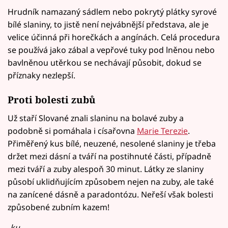
Hrudník namazaný sádlem nebo pokrytý plátky syrové
bílé slaniny, to jistě není nejvábnější představa, ale je
velice účinná při horečkách a angínách. Celá procedura
se používá jako zábal a vepřové tuky pod lněnou nebo
bavlněnou utěrkou se nechávají působit, dokud se
příznaky nezlepší.
Proti bolesti zubů
Už staří Slované znali slaninu na bolavé zuby a
podobně si pomáhala i císařovna
Marie Terezie
.
Přiměřený kus bílé, neuzené, nesolené slaniny je třeba
držet mezi dásní a tváří na postihnuté části, případně
mezi tváří a zuby alespoň 30 minut. Látky ze slaniny
působí uklidňujícím způsobem nejen na zuby, ale také
na zanícené dásně a paradontózu. Neřeší však bolesti
způsobené zubním kazem!
-ku-