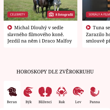
CELEBRITY
SERIÁLY A FIL
8 fotografií
Michal Dlouhý v sedle
Tuna se chtěl vrátit domů.
slavného filmového koně.
Zarazilo ho
Jezdil na něm i Draco Malfoy
smlouvě př
zemřít
HOROSKOPY DLE ZVĚROKRUHU
Beran
Býk
Blíženci
Rak
Lev
Panna
V