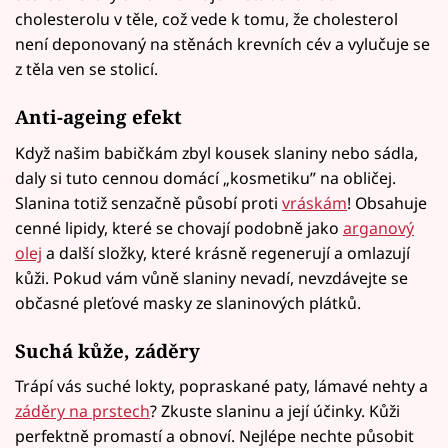
cholesterolu v těle, což vede k tomu, že cholesterol
není deponovaný na stěnách krevních cév a vylučuje se
z těla ven se stolicí.
Anti-ageing efekt
Když našim babičkám zbyl kousek slaniny nebo sádla,
daly si tuto cennou domácí „kosmetiku” na obličej.
Slanina totiž senzačně působí proti
vráskám
! Obsahuje
cenné lipidy, které se chovají podobně jako
arganový
olej
a další složky, které krásně regenerují a omlazují
kůži. Pokud vám vůně slaniny nevadí, nevzdávejte se
občasné pleťové masky ze slaninových plátků.
Suchá kůže, záděry
Trápí vás suché lokty, popraskané paty, lámavé nehty a
záděry na prstech
? Zkuste slaninu a její účinky. Kůži
perfektně promastí a obnoví. Nejlépe nechte působit