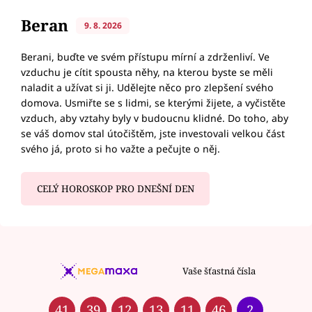
Beran
9. 8. 2026
Berani, buďte ve svém přístupu mírní a zdrženliví. Ve
vzduchu je cítit spousta něhy, na kterou byste se měli
naladit a užívat si ji. Udělejte něco pro zlepšení svého
domova. Usmiřte se s lidmi, se kterými žijete, a vyčistěte
vzduch, aby vztahy byly v budoucnu klidné. Do toho, aby
se váš domov stal útočištěm, jste investovali velkou část
svého já, proto si ho važte a pečujte o něj.
CELÝ HOROSKOP PRO DNEŠNÍ DEN
Vaše šťastná čísla
41
39
12
13
11
46
2