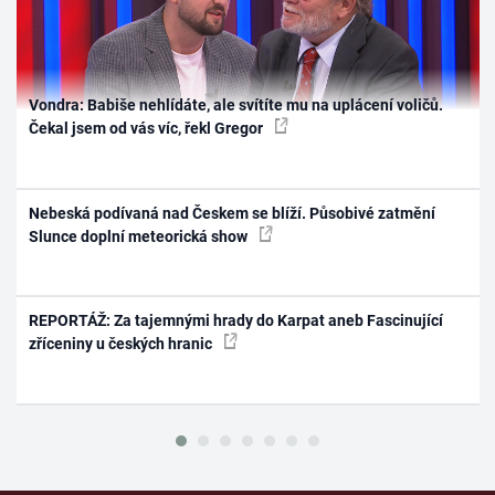
Vondra: Babiše nehlídáte, ale svítíte mu na uplácení voličů.
Čekal jsem od vás víc, řekl Gregor
Nebeská podívaná nad Českem se blíží. Působivé zatmění
Slunce doplní meteorická show
REPORTÁŽ: Za tajemnými hrady do Karpat aneb Fascinující
zříceniny u českých hranic