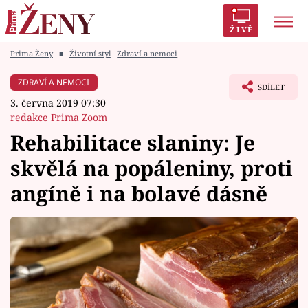
ŽIVĚ
Prima Ženy
■
Životní styl
Zdraví a nemoci
Trendy:
Polabí
Inspekce
Prostřeno!
AYTO?
ZDRAVÍ A NEMOCI
SDÍLET
Módní alarm
Zrádci
Proměny
3. června 2019 07:30
redakce Prima Zoom
Rehabilitace slaniny: Je
skvělá na popáleniny, proti
Témata
angíně i na bolavé dásně
Celebrity
Vztahy
Seriály