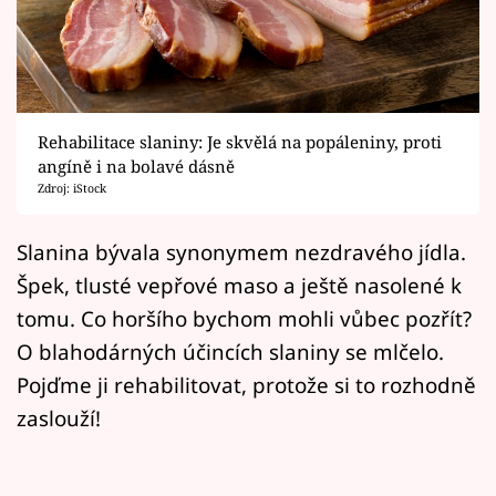
Horoskopy
Sledujte prima+
Filmový festival Karlovy Vary
Rehabilitace slaniny: Je skvělá na popáleniny, proti
Pořady
angíně i na bolavé dásně
Zdroj: iStock
Mámy sobě
Slanina bývala synonymem nezdravého jídla.
Špek, tlusté vepřové maso a ještě nasolené k
Přihlášení
tomu. Co horšího bychom mohli vůbec pozřít?
O blahodárných účincích slaniny se mlčelo.
Sledujte nás
Pojďme ji rehabilitovat, protože si to rozhodně
zaslouží!