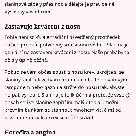
slaninové zábaly přes noc a dělejte je pravidelně.
Výsledky vás ohromí.
Zastavuje krvácení z nosu
Tohle není sci-fi, ale tradiční osvědčený prostředek
našich předků, potvrzený současnou vědou. Slanina je
geniální na zastavení krvácení z nosu. Naše prabáby to
dělaly úplně běžně.
Pokud se vám občas spustí z nosu krev, ukrojte si ze
slaniny špalíček ve tvaru hranolku, obalte ho vatovým
tamponem nebo gázou a strčte do nosu (tak, abyste
ho pak vyndali). Slanina je tolik účinná proto, že vysoký
obsah soli ve slanině zapříčiní malý otok a umožní
krevním buňkám se stáhnout mnohem víc, čímž se
krvácení zpomalí a krev se může srážet.
Horečka
a angína