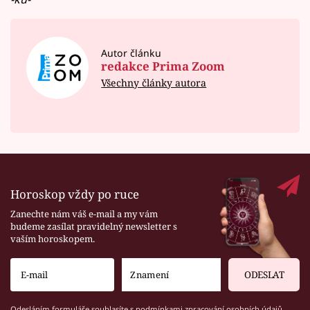
Autor článku
redakce Prima Zoom
Všechny články autora
Horoskop vždy po ruce
Zanechte nám váš e-mail a my vám
budeme zasílat pravidelný newsletter s
vaším horoskopem.
ODESLAT
Odesláním formuláře souhlasíte s
podmínkami zpracování osobních údajů