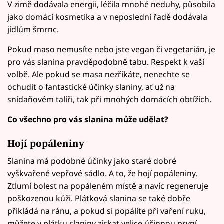
V zimě dodávala energii, léčila mnohé neduhy, působila
jako domácí kosmetika a v neposlední řadě dodávala
jídlům šmrnc.
Pokud maso nemusíte nebo jste vegan či vegetarián, je
pro vás slanina pravděpodobně tabu. Respekt k vaší
volbě. Ale pokud se masa nezříkáte, nenechte se
ochudit o fantastické účinky slaniny, ať už na
snídaňovém talíři, tak při mnohých domácích obtížích.
Co všechno pro vás slanina může udělat?
Hojí popáleniny
Slanina má podobné účinky jako staré dobré
vyškvařené vepřové sádlo. A to, že hojí popáleniny.
Ztlumí bolest na popáleném místě a navíc regeneruje
poškozenou kůži. Plátková slanina se také dobře
přikládá na ránu, a pokud si popálíte při vaření ruku,
můžete v plátku slaniny získat velice účinnou první