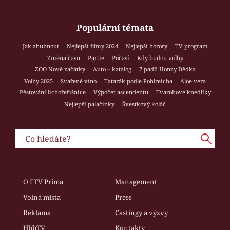
Populární témata
Jak zhubnout
Nejlepší filmy 2024
Nejlepší horory
TV program
Změna času
Partie
Počasí
Kdy budou volby
ZOO Nové začátky
Auto – katalog
7 pádů Honzy Dědka
Volby 2025
Svařené víno
Tatarák podle Pohlreicha
Aloe vera
Pěstování lichořeřišnice
Výpočet ascendentu
Tvarohové knedlíky
Nejlepší palačinky
Švestkový koláč
O FTV Prima
Management
Volná místa
Press
Reklama
Castingy a výzvy
HbbTV
Kontakty