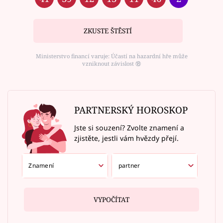
ZKUSTE ŠTĚSTÍ
Ministerstvo financí varuje: Účastí na hazardní hře může
vzniknout závislost ⑱
PARTNERSKÝ HOROSKOP
Jste si souzení? Zvolte znamení a
zjistěte, jestli vám hvězdy přejí.
VYPOČÍTAT