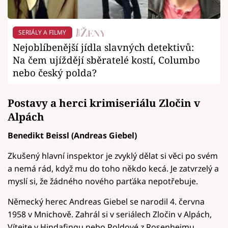
SERIÁLY A FILMY
Nejoblíbenější jídla slavných detektivů:
Na čem ujíždějí sběratelé kostí, Columbo
nebo český polda?
Postavy a herci krimiseriálu Zločin v
Alpách
Benedikt Beissl (Andreas Giebel)
Zkušený hlavní inspektor je zvyklý dělat si věci po svém
a nemá rád, když mu do toho někdo kecá. Je zatvrzelý a
myslí si, že žádného nového parťáka nepotřebuje.
Německý herec Andreas Giebel se narodil 4. června
1958 v Mnichově. Zahrál si v seriálech Zločin v Alpách,
Vítejte v Hindafingu nebo Poldové z Rosenheimu.