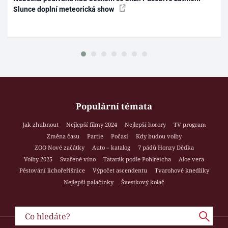
Slunce doplní meteorická show
Populární témata
Jak zhubnout
Nejlepší filmy 2024
Nejlepší horory
TV program
Změna času
Partie
Počasí
Kdy budou volby
ZOO Nové začátky
Auto – katalog
7 pádů Honzy Dědka
Volby 2025
Svařené víno
Tatarák podle Pohlreicha
Aloe vera
Pěstování lichořeřišnice
Výpočet ascendentu
Tvarohové knedlíky
Nejlepší palačinky
Švestkový koláč