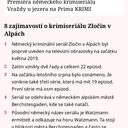
Premiéra německého krimiseriálu
Vraždy u jezera na Prima KRIMI
8 zajímavostí o krimiseriálu Zločin v
Alpách
Německý kriminální seriál Zločin v Alpách byl
poprvé uveden na televizní obrazovky na začátku
května 2019.
Zatím vznikly dvě řady a celkem 22 epizod.
Na začátku letošního srpna bylo oznámeno, že
vznikne také třetí série, která má mít 19 epizod.
První série má osm epizod.
Seriál se odehrává v německém alpském městě
Berchstesgaden, kde se také natáčí.
Původní německý název seriálu je Watzmann
ermittelt a odkazuje na horu Watzmann. Ta stojí
v blízkosti města Berchstesgaden a často se