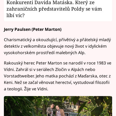
Konkurenti Davida Matáska. Který ze
zahraničních představitelů Poldy se vám
líbí víc?
Jerry Paulsen (Peter Marton)
Charismatický a okouzlující, přívětivý a přátelský mladý
detektiv z velkoměsta objevuje nový život v idylickém
vysokohorském prostředí malebných Alp.
Rakouský herec Peter Marton se narodil v roce 1983 ve
Vídni. Zahrál si v seriálech Zločin v Alpách nebo
Vorstadtweiber. Jeho matka pochází z Maďarska, otec z
Keni. Než se začal věnovat herectví, vystudoval filozofii
a teologii. Žije ve Vídni.