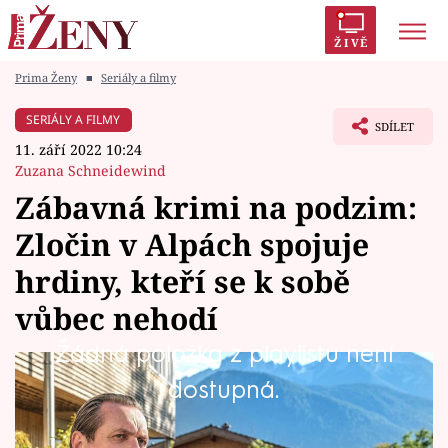
ŽIVĚ
Prima Ženy
■
Seriály a filmy
Trendy:
Polabí
Inspekce
Prostřeno!
AYTO?
SERIÁLY A FILMY
SDÍLET
Módní alarm
Zrádci
Proměny
11. září 2022 10:24
Zuzana Schneidewind
Zábavná krimi na podzim:
Zločin v Alpách spojuje
Témata
hrdiny, kteří se k sobě
Celebrity
vůbec nehodí
Žádná položka z playlistu není
Vztahy
Když je charismatický Jerry Paulsen převelen z
dostupná.
Seriály
kriminálky Hamburg do malého alpského
městečka, je více než jisté, že jeho styl a