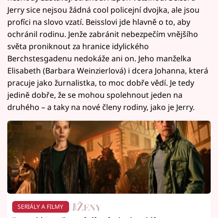
Jerry sice nejsou žádná cool policejní dvojka, ale jsou
profíci na slovo vzatí. Beisslovi jde hlavně o to, aby
ochránil rodinu. Jenže zabránit nebezpečím vnějšího
světa proniknout za hranice idylického
Berchstesgadenu nedokáže ani on. Jeho manželka
Elisabeth (Barbara Weinzierlová) i dcera Johanna, která
pracuje jako žurnalistka, to moc dobře vědí. Je tedy
jedině dobře, že se mohou spolehnout jeden na
druhého – a taky na nové členy rodiny, jako je Jerry.
SERIÁLY A FILMY