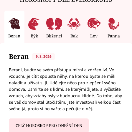
Beran
Býk
Blíženci
Rak
Lev
Panna
V
Beran
9. 8. 2026
Berani, buďte ve svém přístupu mírní a zdrženliví. Ve
vzduchu je cítit spousta něhy, na kterou byste se měli
naladit a užívat si ji. Udělejte něco pro zlepšení svého
domova. Usmiřte se s lidmi, se kterými žijete, a vyčistěte
vzduch, aby vztahy byly v budoucnu klidné. Do toho, aby
se váš domov stal útočištěm, jste investovali velkou část
svého já, proto si ho važte a pečujte o něj.
CELÝ HOROSKOP PRO DNEŠNÍ DEN