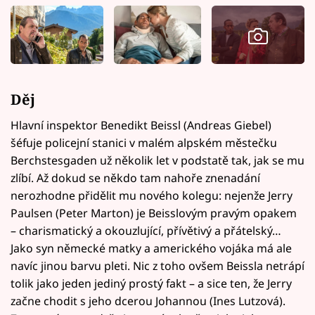
Děj
Hlavní inspektor Benedikt Beissl (Andreas Giebel)
šéfuje policejní stanici v malém alpském městečku
Berchstesgaden už několik let v podstatě tak, jak se mu
zlíbí. Až dokud se někdo tam nahoře znenadání
nerozhodne přidělit mu nového kolegu: nejenže Jerry
Paulsen (Peter Marton) je Beisslovým pravým opakem
– charismatický a okouzlující, přívětivý a přátelský…
Jako syn německé matky a amerického vojáka má ale
navíc jinou barvu pleti. Nic z toho ovšem Beissla netrápí
tolik jako jeden jediný prostý fakt – a sice ten, že Jerry
začne chodit s jeho dcerou Johannou (Ines Lutzová).