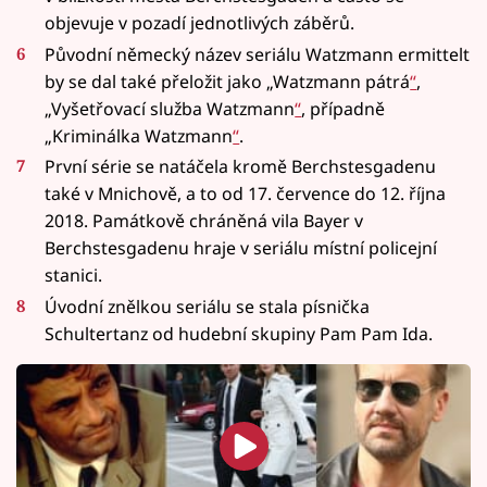
objevuje v pozadí jednotlivých záběrů.
Původní německý název seriálu Watzmann ermittelt
by se dal také přeložit jako „Watzmann pátrá
“
,
„Vyšetřovací služba Watzmann
“
, případně
„Kriminálka Watzmann
“
.
První série se natáčela kromě Berchstesgadenu
také v Mnichově, a to od 17. července do 12. října
2018. Památkově chráněná vila Bayer v
Berchstesgadenu hraje v seriálu místní policejní
stanici.
Úvodní znělkou seriálu se stala písnička
Schultertanz od hudební skupiny Pam Pam Ida.