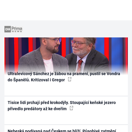
Ultralevicový Sánchez je žábou na prameni, pustil se Vondra
do Španělů. Kritizoval i Gregor
Tisíce lidí prchají před krokodýly. Stoupající keňské jezero
přivedlo predátory až ke dveřím
Nebeská podívaná nad Českem se blíží. Působivé zatmění