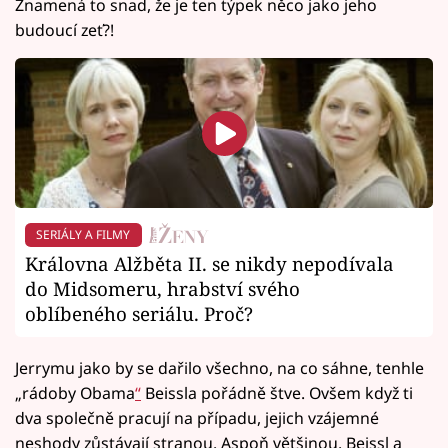
Znamená to snad, že je ten týpek něco jako jeho
budoucí zeť?!
SERIÁLY A FILMY
Královna Alžběta II. se nikdy nepodívala
do Midsomeru, hrabství svého
oblíbeného seriálu. Proč?
Jerrymu jako by se dařilo všechno, na co sáhne, tenhle
„rádoby Obama
“
Beissla pořádně štve. Ovšem když ti
dva společně pracují na případu, jejich vzájemné
neshody zůstávají stranou. Aspoň většinou. Beissl a