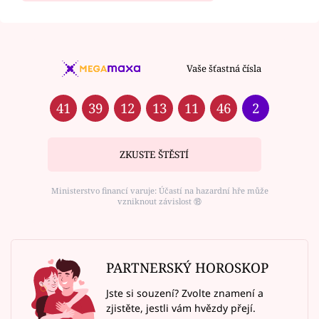
Vaše šťastná čísla
41
39
12
13
11
46
2
ZKUSTE ŠTĚSTÍ
Ministerstvo financí varuje: Účastí na hazardní hře může
vzniknout závislost ⑱
PARTNERSKÝ HOROSKOP
Jste si souzení? Zvolte znamení a
zjistěte, jestli vám hvězdy přejí.