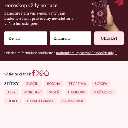
Horoskop vždy po ruce
Zanechte nám váš e-mail a my vám
budeme zasílat pravidelný newsletter s
vaším horoskopem.
ODESLAT
Odesláním formuláře souhlasíte s
podmínkami zpracování osobních údajů
Sdílejte článek
ŠTÍTKY
ZLOČIN
RODINA
FTV PRIMA
EVROPA
ALPY
MNICHOV
VÍDEŇ
HAMBURK
MAĎARSKO
HEREC
BARACK OBAMA
PRIMA KRIMI