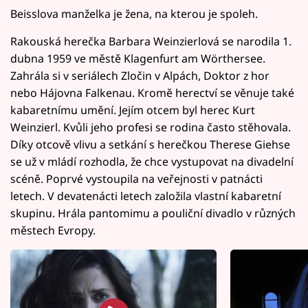
Beisslova manželka je žena, na kterou je spoleh.
Rakouská herečka Barbara Weinzierlová se narodila 1.
dubna 1959 ve městě Klagenfurt am Wörthersee.
Zahrála si v seriálech Zločin v Alpách, Doktor z hor
nebo Hájovna Falkenau. Kromě herectví se věnuje také
kabaretnímu umění. Jejím otcem byl herec Kurt
Weinzierl. Kvůli jeho profesi se rodina často stěhovala.
Díky otcově vlivu a setkání s herečkou Therese Giehse
se už v mládí rozhodla, že chce vystupovat na divadelní
scéně. Poprvé vystoupila na veřejnosti v patnácti
letech. V devatenácti letech založila vlastní kabaretní
skupinu. Hrála pantomimu a pouliční divadlo v různých
městech Evropy.