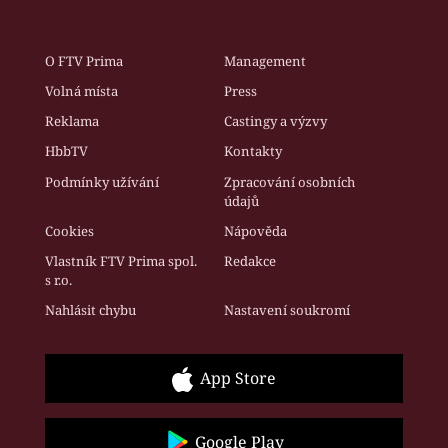
O FTV Prima
Management
Volná místa
Press
Reklama
Castingy a výzvy
HbbTV
Kontakty
Podmínky užívání
Zpracování osobních
údajů
Cookies
Nápověda
Vlastník FTV Prima spol.
Redakce
s r.o.
Nahlásit chybu
Nastavení soukromí
App Store
Google Play