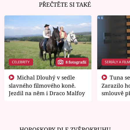
PŘEČTĚTE SI TAKÉ
CELEBRITY
SERIÁLY A FIL
8 fotografií
Michal Dlouhý v sedle
Tuna se chtěl vrátit domů.
slavného filmového koně.
Zarazilo ho
Jezdil na něm i Draco Malfoy
smlouvě př
zemřít
HOROSKOPY DLE ZVĚROKRUHU