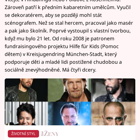
Zároveň patří k předním kabaretním umělcům. Vyučil
se dekoratérem, aby se později mohl stát
scénografem. Než se stal hercem, pracoval jako masér
a pak jako školník. Poprvé vystoupil s vlastní tvorbou,
když mu bylo 21 let. Od roku 2008 je patronem
fundraisingového projektu Hilfe für Kids (Pomoc
dětem) v Kreisjugendring München-Stadt, který
podporuje děti a mladé lidi postižené chudobou a
sociálně znevýhodněné. Má čtyři dcery.
ŽIVOTNÍ STYL