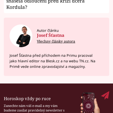
snášela odloučení před krizí dcera
Kordula?
Autor článku
Josef Šťastna
Všechny články autora
Josef Šťastna před příchodem na Primu pracoval
jako hlavní editor na Blesk.cz a na webu TN.cz. Na
Primě vede online zpravodajství a magazíny.
Horoskop vždy po ruce
Zanechte nám váš e-mail a my vám
budeme zasílat pravidelný newsletter s