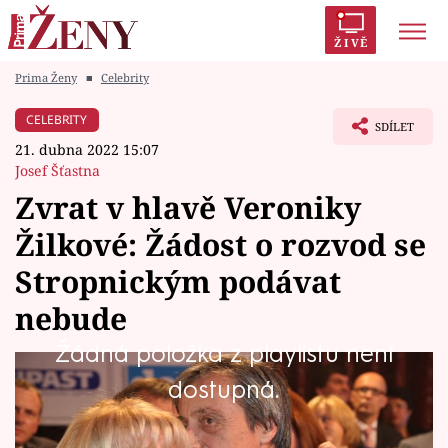
ŽIVĚ
Prima Ženy
■
Celebrity
Trendy:
Polabí
Inspekce
Prostřeno!
AYTO?
CELEBRITY
SDÍLET
Módní alarm
Zrádci
Proměny
21. dubna 2022 15:07
Josef Šťastna
Zvrat v hlavě Veroniky
Žilkové: Žádost o rozvod se
Témata
Stropnickým podávat
Celebrity
nebude
Žádná položka z playlistu není
Vztahy
Herečka Veronika Žilková (60) je ve složité
dostupná.
Seriály
životní situaci. Zklamal ji její manžel Martin
Stropnický (65) a je na ní vidět, že je hodně