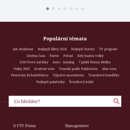
Populární témata
Jak zhubnout
Nejlepší filmy 2024
Nejlepší horory
TV program
Změna času
Partie
Počasí
Kdy budou volby
ZOO Nové začátky
Auto – katalog
7 pádů Honzy Dědka
Volby 2025
Svařené víno
Tatarák podle Pohlreicha
Aloe vera
Pěstování lichořeřišnice
Výpočet ascendentu
Tvarohové knedlíky
Nejlepší palačinky
Švestkový koláč
O FTV Prima
Management