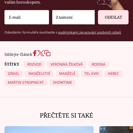
vaším horoskopem.
ODESLAT
Odesláním formuláře souhlasíte s
podmínkami zpracování osobních údajů
Sdílejte článek
ŠTÍTKY
ROZVOD
VERONIKA ŽILKOVÁ
RODINA
IZRAEL
MANŽELSTVÍ
MANŽELÉ
TEL AVIV
HEREC
MARTIN STROPNICKÝ
SHOWTIME
PŘEČTĚTE SI TAKÉ