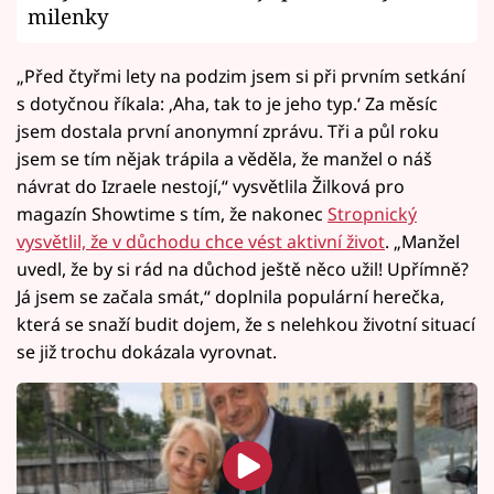
milenky
„Před čtyřmi lety na podzim jsem si při prvním setkání
s dotyčnou říkala: ‚Aha, tak to je jeho typ.‘ Za měsíc
jsem dostala první anonymní zprávu. Tři a půl roku
jsem se tím nějak trápila a věděla, že manžel o náš
návrat do Izraele nestojí,“ vysvětlila Žilková pro
magazín Showtime s tím, že nakonec
Stropnický
vysvětlil, že v důchodu chce vést aktivní život
. „Manžel
uvedl, že by si rád na důchod ještě něco užil! Upřímně?
Já jsem se začala smát,“ doplnila populární herečka,
která se snaží budit dojem, že s nelehkou životní situací
se již trochu dokázala vyrovnat.