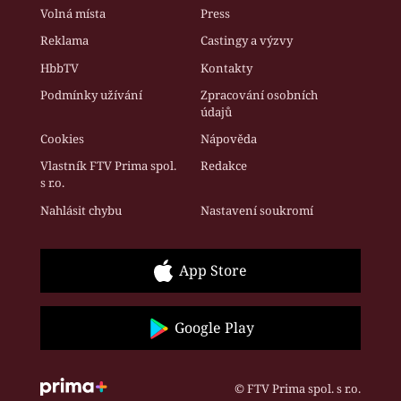
Volná místa
Press
Reklama
Castingy a výzvy
HbbTV
Kontakty
Podmínky užívání
Zpracování osobních
údajů
Cookies
Nápověda
Vlastník FTV Prima spol.
Redakce
s r.o.
Nahlásit chybu
Nastavení soukromí
App Store
Google Play
© FTV Prima spol. s r.o.