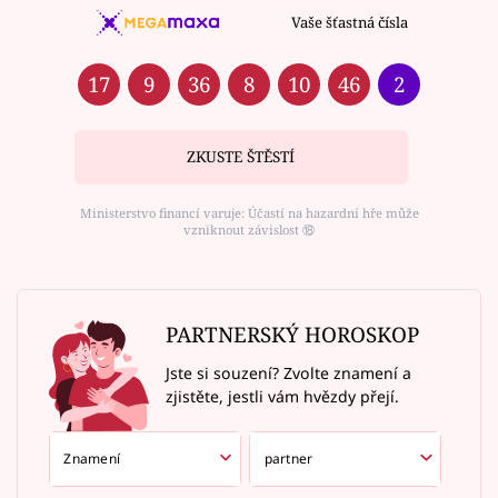
Vaše šťastná čísla
17
9
36
8
10
46
2
ZKUSTE ŠTĚSTÍ
Ministerstvo financí varuje: Účastí na hazardní hře může
vzniknout závislost ⑱
PARTNERSKÝ HOROSKOP
Jste si souzení? Zvolte znamení a
zjistěte, jestli vám hvězdy přejí.