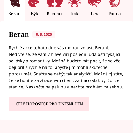
Beran
Býk
Blíženci
Rak
Lev
Panna
V
Beran
8. 8. 2026
Rychlé akce tohoto dne vás mohou zmást, Berani.
Nedivte se, že vám v hlavě víří poslední události týkající
se lásky a romantiky. Možná budete mít pocit, že se věci
dějí příliš rychle na to, abyste jim mohli skutečně
porozumět. Snažte se nebýt tak analytičtí. Možná zjistíte,
že se honíte za ztraceným cílem, zatímco vlak vyjíždí ze
stanice. Naskočte na palubu a nechte problém za sebou.
CELÝ HOROSKOP PRO DNEŠNÍ DEN