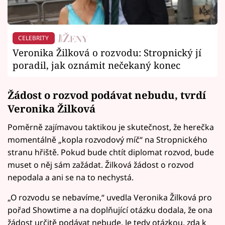
CELEBRITY
Veronika Žilková o rozvodu: Stropnický jí
poradil, jak oznámit nečekaný konec
Žádost o rozvod podávat nebudu, tvrdí
Veronika Žilková
Poměrně zajímavou taktikou je skutečnost, že herečka
momentálně „kopla rozvodový míč“ na Stropnického
stranu hřiště. Pokud bude chtít diplomat rozvod, bude
muset o něj sám zažádat. Žilková žádost o rozvod
nepodala a ani se na to nechystá.
„O rozvodu se nebavíme,“ uvedla Veronika Žilková pro
pořad Showtime a na doplňující otázku dodala, že ona
žádost určitě podávat nebude. Je tedy otázkou, zda k