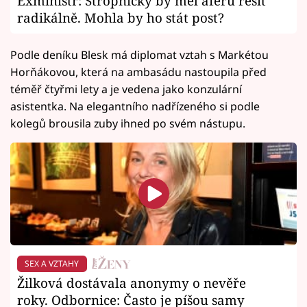
Exministr: Stropnický by měl aféru řešit
radikálně. Mohla by ho stát post?
Podle deníku Blesk má diplomat vztah s Markétou
Horňákovou, která na ambasádu nastoupila před
téměř čtyřmi lety a je vedena jako konzulární
asistentka. Na elegantního nadřízeného si podle
kolegů brousila zuby ihned po svém nástupu.
SEX A VZTAHY
Žilková dostávala anonymy o nevěře
roky. Odbornice: Často je píšou samy