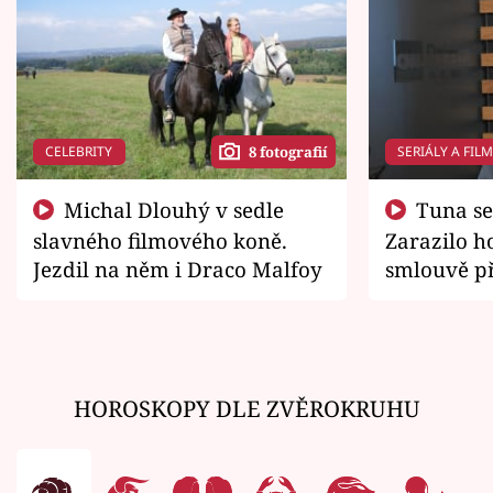
CELEBRITY
SERIÁLY A FIL
8 fotografií
Michal Dlouhý v sedle
Tuna se chtěl vrátit domů.
slavného filmového koně.
Zarazilo ho
Jezdil na něm i Draco Malfoy
smlouvě př
zemřít
HOROSKOPY DLE ZVĚROKRUHU