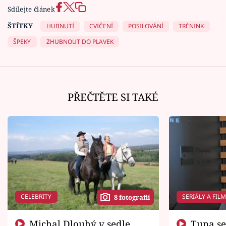
Sdílejte článek
ŠTÍTKY
HUBNUTÍ
CVIČENÍ
POSILOVÁNÍ
TRÉNINK
ŠPEKY
ZHUBNOUT DO PLAVEK
PŘEČTĚTE SI TAKÉ
CELEBRITY
SERIÁLY A FIL
8 fotografií
Michal Dlouhý v sedle
Tuna se chtěl vrátit domů.