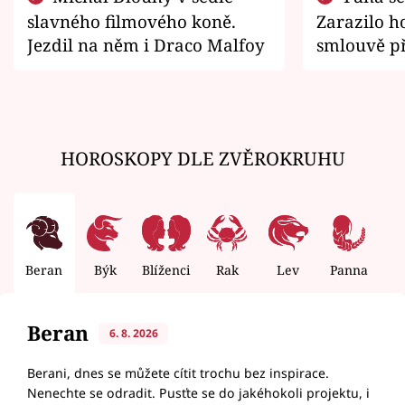
slavného filmového koně.
Zarazilo ho
Jezdil na něm i Draco Malfoy
smlouvě př
zemřít
HOROSKOPY DLE ZVĚROKRUHU
Beran
Býk
Blíženci
Rak
Lev
Panna
V
Beran
6. 8. 2026
Berani, dnes se můžete cítit trochu bez inspirace.
Nenechte se odradit. Pusťte se do jakéhokoli projektu, i