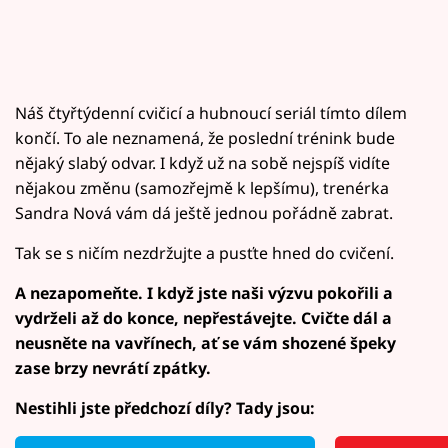
Náš čtyřtýdenní cvičicí a hubnoucí seriál tímto dílem
končí. To ale neznamená, že poslední trénink bude
nějaký slabý odvar. I když už na sobě nejspíš vidíte
nějakou změnu (samozřejmě k lepšímu), trenérka
Sandra Nová vám dá ještě jednou pořádně zabrat.
Tak se s ničím nezdržujte a pusťte hned do cvičení.
A nezapomeňte. I když jste naši výzvu pokořili a
vydrželi až do konce, nepřestávejte. Cvičte dál a
neusněte na vavřínech, ať se vám shozené špeky
zase brzy nevrátí zpátky.
Nestihli jste předchozí díly? Tady jsou: