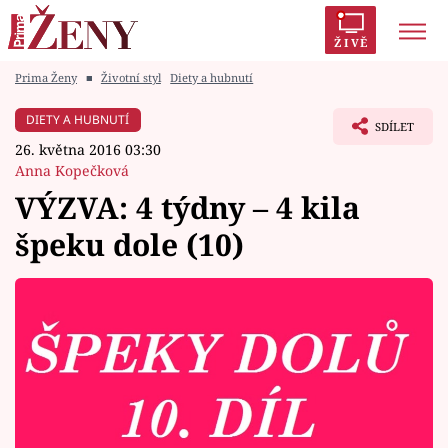
ŽIVĚ
Prima Ženy
■
Životní styl
Diety a hubnutí
Trendy:
Polabí
Inspekce
Prostřeno!
AYTO?
DIETY A HUBNUTÍ
SDÍLET
Módní alarm
Zrádci
Proměny
26. května 2016 03:30
Anna Kopečková
VÝZVA: 4 týdny – 4 kila
špeku dole (10)
Témata
Celebrity
Vztahy
Seriály