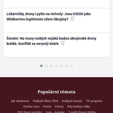
Lékárničky, drony i pytle na mrtvoly: Jsou tržiště jako
Wildberries legitimním cílem Ukrajiny?
Šándor: Na masy ruských vojáků budou ukrajinské drony
krátké. Konflikt se nevyvíjí dobře
Populární témata
Jak zhubnout
Nejlepší filmy 2024
Nejlepší horory
TV program
Změna času
Partie
Počasí
Kdy budou volby
ZOO Nové začátky
Auto – katalog
7 pádů Honzy Dědka