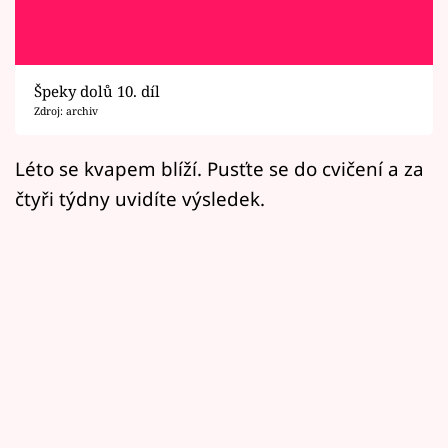
Horoskopy
Sledujte prima+
Špeky dolů 10. díl
Filmový festival Karlovy Vary
Zdroj: archiv
Pořady
Léto se kvapem blíží. Pusťte se do cvičení a za
čtyři týdny uvidíte výsledek.
Mámy sobě
Přihlášení
Sledujte nás