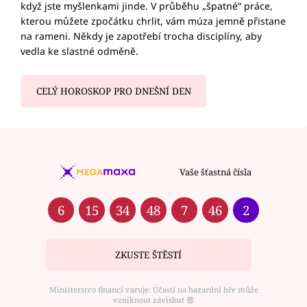
když jste myšlenkami jinde. V průběhu „špatné“ práce,
kterou můžete zpočátku chrlit, vám múza jemně přistane
na rameni. Někdy je zapotřebí trocha disciplíny, aby
vedla ke slastné odměně.
CELÝ HOROSKOP PRO DNEŠNÍ DEN
Vaše šťastná čísla
6
15
34
48
7
46
2
ZKUSTE ŠTĚSTÍ
Ministerstvo financí varuje: Účastí na hazardní hře může
vzniknout závislost ⑱