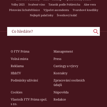
Volby 2025
Svařené víno
Tatarák podle Pohlreicha
Aloe vera
Pěstování lichořeřišnice
Výpočet ascendentu
Tvarohové knedlíky
Nejlepší palačinky
Švestkový koláč
O FTV Prima
Management
Volná místa
Press
Reklama
Castingy a výzvy
HbbTV
Kontakty
Podmínky užívání
Zpracování osobních
údajů
Cookies
Nápověda
Vlastník FTV Prima spol.
Redakce
s r.o.