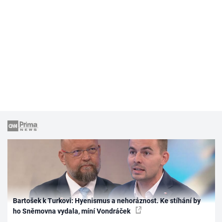
Bartošek k Turkovi: Hyenismus a nehoráznost. Ke stíhání by
ho Sněmovna vydala, míní Vondráček