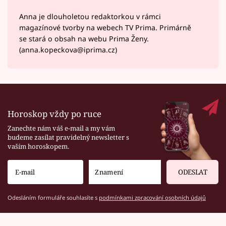
Anna je dlouholetou redaktorkou v rámci
magazínové tvorby na webech TV Prima. Primárně
se stará o obsah na webu Prima Ženy.
(anna.kopeckova@iprima.cz)
Horoskop vždy po ruce
Zanechte nám váš e-mail a my vám
budeme zasílat pravidelný newsletter s
vaším horoskopem.
ODESLAT
Odesláním formuláře souhlasíte s
podmínkami zpracování osobních údajů