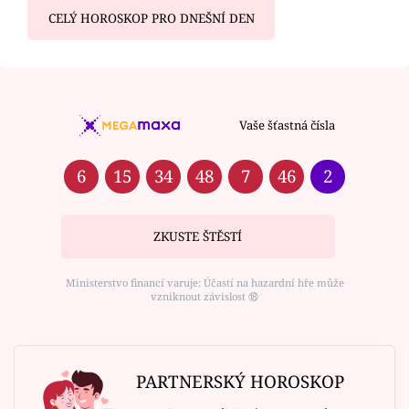
CELÝ HOROSKOP PRO DNEŠNÍ DEN
Vaše šťastná čísla
6
15
34
48
7
46
2
ZKUSTE ŠTĚSTÍ
Ministerstvo financí varuje: Účastí na hazardní hře může
vzniknout závislost ⑱
PARTNERSKÝ HOROSKOP