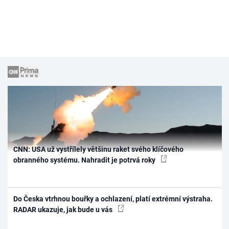
CNN: USA už vystřílely většinu raket svého klíčového
obranného systému. Nahradit je potrvá roky
Do Česka vtrhnou bouřky a ochlazení, platí extrémní výstraha.
RADAR ukazuje, jak bude u vás