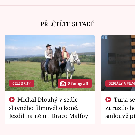
PŘEČTĚTE SI TAKÉ
CELEBRITY
SERIÁLY A FIL
8 fotografií
Michal Dlouhý v sedle
Tuna se chtěl vrátit domů.
slavného filmového koně.
Zarazilo ho
Jezdil na něm i Draco Malfoy
smlouvě př
zemřít