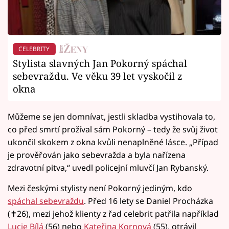
CELEBRITY
Stylista slavných Jan Pokorný spáchal
sebevraždu. Ve věku 39 let vyskočil z
okna
Můžeme se jen domnívat, jestli skladba vystihovala to,
co před smrtí prožíval sám Pokorný – tedy že svůj život
ukončil skokem z okna kvůli nenaplněné lásce. „Případ
je prověřován jako sebevražda a byla nařízena
zdravotní pitva,“ uvedl policejní mluvčí Jan Rybanský.
Mezi českými stylisty není Pokorný jediným, kdo
spáchal sebevraždu
. Před 16 lety se Daniel Procházka
(✝26), mezi jehož klienty z řad celebrit patřila například
Lucie Bílá
(56) nebo
Kateřina Kornová
(55), otrávil