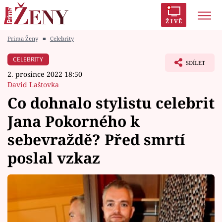
ŽIVĚ
Prima Ženy
■
Celebrity
Trendy:
Polabí
Inspekce
Prostřeno!
AYTO?
CELEBRITY
SDÍLET
Módní alarm
Zrádci
Proměny
2. prosince 2022 18:50
David Laštovka
Co dohnalo stylistu celebrit
Jana Pokorného k
Témata
sebevraždě? Před smrtí
Celebrity
poslal vzkaz
Vztahy
Seriály