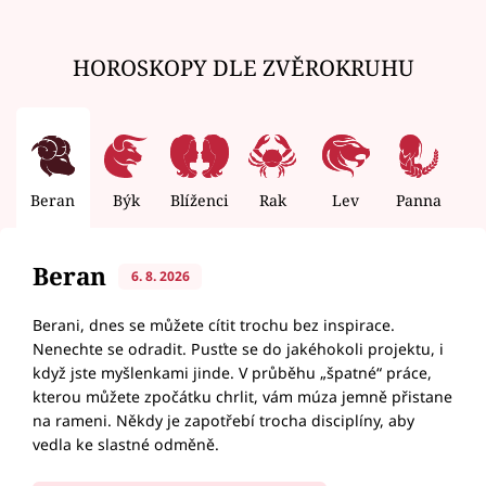
HOROSKOPY DLE ZVĚROKRUHU
Beran
Býk
Blíženci
Rak
Lev
Panna
V
Beran
6. 8. 2026
Berani, dnes se můžete cítit trochu bez inspirace.
Nenechte se odradit. Pusťte se do jakéhokoli projektu, i
když jste myšlenkami jinde. V průběhu „špatné“ práce,
kterou můžete zpočátku chrlit, vám múza jemně přistane
na rameni. Někdy je zapotřebí trocha disciplíny, aby
vedla ke slastné odměně.