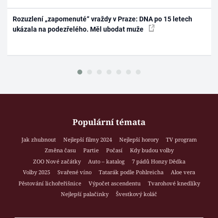
Rozuzlení „zapomenuté“ vraždy v Praze: DNA po 15 letech
ukázala na podezřelého. Měl ubodat muže
Populární témata
Jak zhubnout
Nejlepší filmy 2024
Nejlepší horory
TV program
Změna času
Partie
Počasí
Kdy budou volby
ZOO Nové začátky
Auto – katalog
7 pádů Honzy Dědka
Volby 2025
Svařené víno
Tatarák podle Pohlreicha
Aloe vera
Pěstování lichořeřišnice
Výpočet ascendentu
Tvarohové knedlíky
Nejlepší palačinky
Švestkový koláč