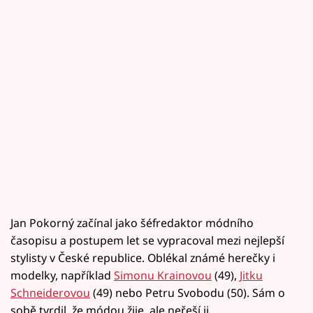
Jan Pokorný začínal jako šéfredaktor módního
časopisu a postupem let se vypracoval mezi nejlepší
stylisty v České republice. Oblékal známé herečky i
modelky, například
Simonu Krainovou
(49),
Jitku
Schneiderovou
(49) nebo Petru Svobodu (50). Sám o
sobě tvrdil, že módou žije, ale neřeší ji.