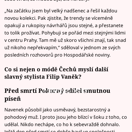
„Na začátku jsem byl velký nadšenec a řešil každou
novou kolekci. Pak zjistíte, že trendy se víceméně
opakují a rukopisy návrhářů jsou stejné, a přestanete
to tolik prožívat. Pohybuji se pořád mezi stejnými lidmi
v centru Prahy. Tam mě už skoro všichni znají, tak snad
už nikoho nepřekvapím,“ sděloval v jednom ze svých
posledních rozhovorů pro Hospodářské noviny.
Co si nejen o módě Čechů myslí další
slavný stylista Filip Vaněk?
Failed to fetch
Před smrtí Pokorný sdílel smutnou
píseň
Navenek působil jako usměvavý, bezstarostný a
pohodový muž. I proto jsou jeho blízcí v šoku z toho, co
udělal. Nikdo nechápe, co ho k sebevraždě dohnalo.
Ještě den před smrtí se dobře bavil ve společnosti