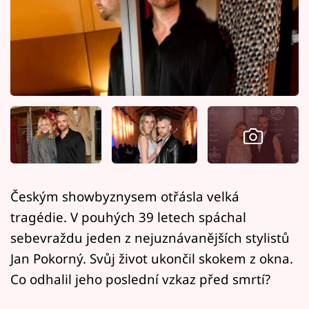
Horoskopy
Sledujte prima+
Filmový festival Karlovy Vary
Pořady
Mámy sobě
Přihlášení
Českým showbyznysem otřásla velká
tragédie. V pouhých 39 letech spáchal
Sledujte nás
sebevraždu jeden z nejuznávanějších stylistů
Jan Pokorný. Svůj život ukončil skokem z okna.
Co odhalil jeho poslední vzkaz před smrtí?