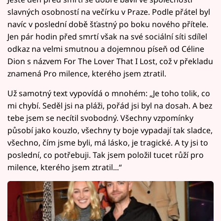
slavných osobností na večírku v Praze. Podle přátel byl
navíc v poslední době šťastný po boku nového přítele.
Jen pár hodin před smrtí však na své sociální síti sdílel
odkaz na velmi smutnou a dojemnou píseň od Céline
Dion s názvem For The Lover That I Lost, což v překladu
znamená Pro milence, kterého jsem ztratil.
Už samotný text vypovídá o mnohém: „Je toho tolik, co
mi chybí. Seděl jsi na pláži, pořád jsi byl na dosah. A bez
tebe jsem se necítil svobodný. Všechny vzpomínky
působí jako kouzlo, všechny ty boje vypadají tak sladce,
všechno, čím jsme byli, má lásko, je tragické. A ty jsi to
poslední, co potřebuji. Tak jsem položil tucet růží pro
milence, kterého jsem ztratil...“