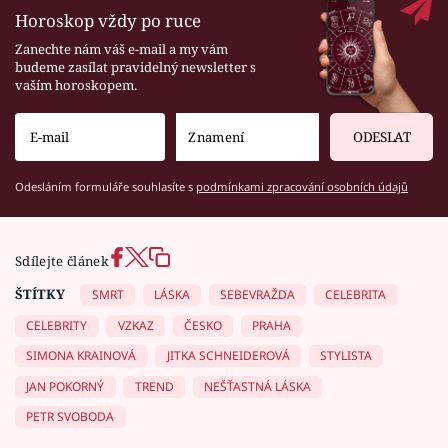
Horoskop vždy po ruce
Zanechte nám váš e-mail a my vám
budeme zasílat pravidelný newsletter s
vaším horoskopem.
ODESLAT
Odesláním formuláře souhlasíte s
podmínkami zpracování osobních údajů
Sdílejte článek
ŠTÍTKY
SMRT
LÁSKA
SEBEVRAŽDA
CELEBRITA
CELEBRITY
VZKAZ
ČESKO
PRAHA
SIMONA KRAINOVÁ
JITKA SCHNEIDEROVÁ
STYLISTA
JAN POKORNÝ
TREND
NEŠŤASTNÁ LÁSKA
PETR SVOBODA