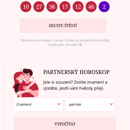
10
27
38
17
12
46
2
ZKUSTE ŠTĚSTÍ
Ministerstvo financí varuje: Účastí na hazardní hře může
vzniknout závislost ⑱
PARTNERSKÝ HOROSKOP
Jste si souzení? Zvolte znamení a
zjistěte, jestli vám hvězdy přejí.
VYPOČÍTAT