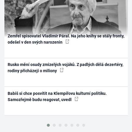
Zemřel spisovatel Vladimír Páral. Na jeho knihy se stály fronty,
odešel v den svých narozenin
Rusko mění osudy zmizelých vojáků. Z padlých dělá dezertéry,
rodiny přicházejí o miliony
Babiš si chce posvítit na Klempířovu kulturní politiku.
Samozřejmě budu reagovat, uvedl