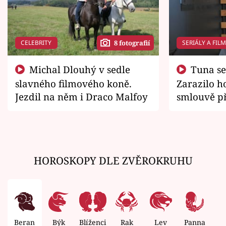
CELEBRITY
SERIÁLY A FIL
8 fotografií
Michal Dlouhý v sedle
Tuna se chtěl vrátit domů.
slavného filmového koně.
Zarazilo ho
Jezdil na něm i Draco Malfoy
smlouvě př
zemřít
HOROSKOPY DLE ZVĚROKRUHU
Beran
Býk
Blíženci
Rak
Lev
Panna
V