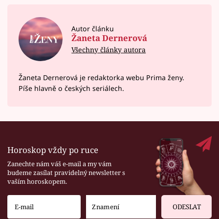
Autor článku
Žaneta Dernerová
Všechny články autora
Žaneta Dernerová je redaktorka webu Prima ženy.
Píše hlavně o českých seriálech.
Horoskop vždy po ruce
Zanechte nám váš e-mail a my vám
budeme zasílat pravidelný newsletter s
vaším horoskopem.
ODESLAT