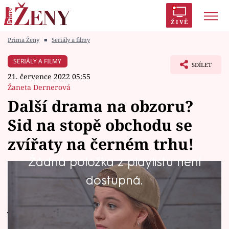
ŽIVĚ
Prima Ženy
■
Seriály a filmy
Trendy:
Polabí
Inspekce
Prostřeno!
AYTO?
SERIÁLY A FILMY
SDÍLET
Módní alarm
Zrádci
Proměny
21. července 2022 05:55
Žaneta Dernerová
Další drama na obzoru?
Sid na stopě obchodu se
Témata
zvířaty na černém trhu!
Celebrity
Žádná položka z playlistu není
Z Michaely Pecháčkové by klidně mohl být
dostupná.
Vztahy
detektiv. Alespoň v oblíbeném seriálu se totiž
Seriály
jako ošetřovatelka a bohatá dědička Sid opět
pouští do pátrání na vlastní pěst. Již dříve jí