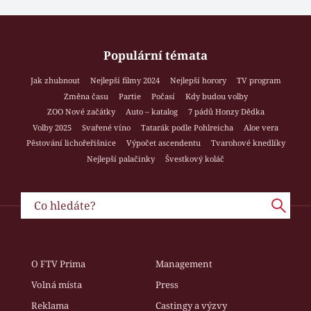
Populární témata
Jak zhubnout
Nejlepší filmy 2024
Nejlepší horory
TV program
Změna času
Partie
Počasí
Kdy budou volby
ZOO Nové začátky
Auto – katalog
7 pádů Honzy Dědka
Volby 2025
Svařené víno
Tatarák podle Pohlreicha
Aloe vera
Pěstování lichořeřišnice
Výpočet ascendentu
Tvarohové knedlíky
Nejlepší palačinky
Švestkový koláč
O FTV Prima
Management
Volná místa
Press
Reklama
Castingy a výzvy