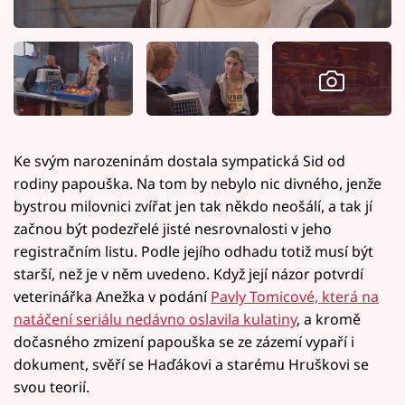
Ke svým narozeninám dostala sympatická Sid od
rodiny papouška. Na tom by nebylo nic divného, jenže
bystrou milovnici zvířat jen tak někdo neošálí, a tak jí
začnou být podezřelé jisté nesrovnalosti v jeho
registračním listu. Podle jejího odhadu totiž musí být
starší, než je v něm uvedeno. Když její názor potvrdí
veterinářka Anežka v podání
Pavly Tomicové, která na
natáčení seriálu nedávno oslavila kulatiny
, a kromě
dočasného zmizení papouška se ze zázemí vypaří i
dokument, svěří se Haďákovi a starému Hruškovi se
svou teorií.