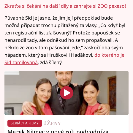
Zkraťte si čekání na další díly a zahrajte si ZOO pexeso!
Půvabné Sid je jasné, že jim její předpoklad bude
možná připadat trochu přitažený za vlasy. „Co když byl
ten registrační list zfalšovaný? Protože papoušek se
nenarodil tady, ale odněkud ho sem propašovali. A
někdo ze zoo v tom pašování jede,“ zaskočí oba svým
nápadem, který se Hruškovi i Haďákovi,
do kterého je
Sid zamilovaná
, zdá šílený.
SERIÁLY A FILMY
Marek Němec v nové roli podvodníka.