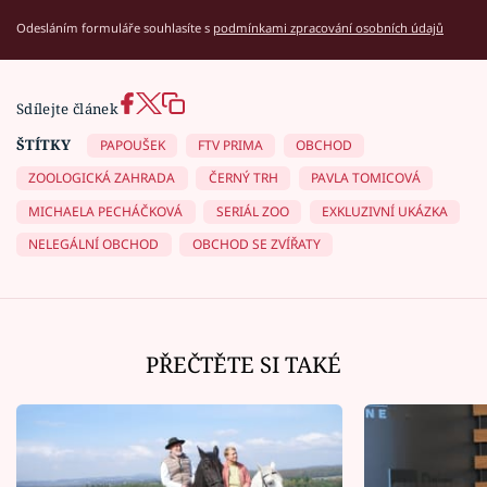
Odesláním formuláře souhlasíte s
podmínkami zpracování osobních údajů
Sdílejte článek
ŠTÍTKY
PAPOUŠEK
FTV PRIMA
OBCHOD
ZOOLOGICKÁ ZAHRADA
ČERNÝ TRH
PAVLA TOMICOVÁ
MICHAELA PECHÁČKOVÁ
SERIÁL ZOO
EXKLUZIVNÍ UKÁZKA
NELEGÁLNÍ OBCHOD
OBCHOD SE ZVÍŘATY
PŘEČTĚTE SI TAKÉ