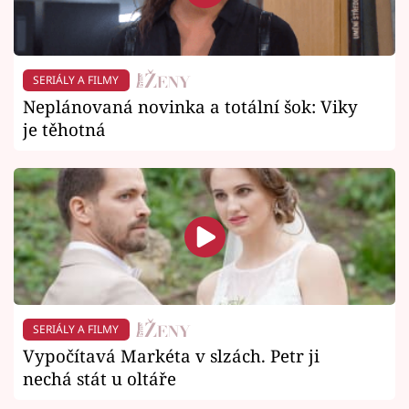
SERIÁLY A FILMY
Neplánovaná novinka a totální šok: Viky
je těhotná
SERIÁLY A FILMY
Vypočítavá Markéta v slzách. Petr ji
nechá stát u oltáře