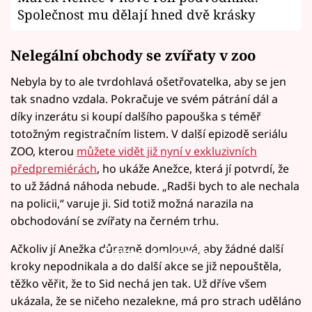
Společnost mu dělají hned dvě krásky
Nelegální obchody se zvířaty v zoo
Nebyla by to ale tvrdohlavá ošetřovatelka, aby se jen
tak snadno vzdala. Pokračuje ve svém pátrání dál a
díky inzerátu si koupí dalšího papouška s téměř
totožným registračním listem. V další epizodě seriálu
ZOO, kterou
můžete vidět již nyní v exkluzivních
předpremiérách
, ho ukáže Anežce, která jí potvrdí, že
to už žádná náhoda nebude. „Radši bych to ale nechala
na policii,“ varuje ji. Sid totiž možná narazila na
obchodování se zvířaty na černém trhu.
Ačkoliv jí Anežka důrazně domlouvá, aby žádné další
Failed to fetch
kroky nepodnikala a do další akce se již nepouštěla,
těžko věřit, že to Sid nechá jen tak. Už dříve všem
ukázala, že se ničeho nezalekne, má pro strach uděláno