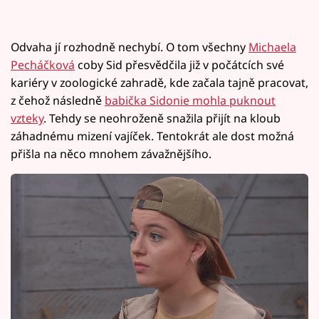
Odvaha jí rozhodně nechybí. O tom všechny
Michaela
Pecháčková
coby Sid přesvědčila již v počátcích své
kariéry v zoologické zahradě, kde začala tajně pracovat,
z čehož následně
babička Sidonie mohla puknout
vzteky
. Tehdy se neohroženě snažila přijít na kloub
záhadnému mizení vajíček. Tentokrát ale dost možná
přišla na něco mnohem závažnějšího.