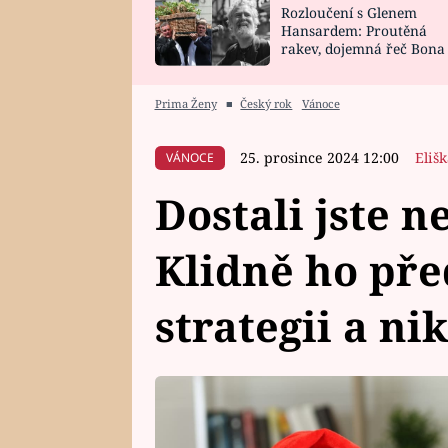
Rozloučení s Glenem
SNÁŘ
CELEBRITY
Hansardem: Proutěná
rakev, dojemná řeč Bona
HOROSKOP NA
VAŘENÍ
zpěv Irglové s Vedderem
ROK 2023
Prima Ženy
■
Český rok
Vánoce
25. prosince 2024 12:00
Eliš
VÁNOCE
Dostali jste 
Klidně ho pře
strategii a ni