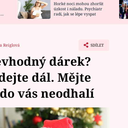
Horké noci mohou zhoršit
NOVINKY
ZAHRADA
úzkost i náladu. Psychiatr
 a
radí, jak se lépe vyspat
VIDEORECEPTY
DESIGN
ka Reiglová
SDÍLET
nevhodný dárek?
dejte dál. Mějte
kdo vás neodhalí