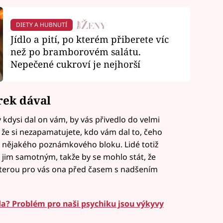
DIETY A HUBNUTÍ
Jídlo a pití, po kterém přiberete víc
než po bramborovém salátu.
Nepečené cukroví je nejhorší
rek dával
kdysi dal on vám, by vás přivedlo do velmi
 že si nezapamatujete, kdo vám dal to, čeho
 do nějakého poznámkového bloku. Lidé totiž
 i jim samotným, takže by se mohlo stát, že
 kterou pro vás ona před časem s nadšením
a? Problém pro naši psychiku jsou výkyvy