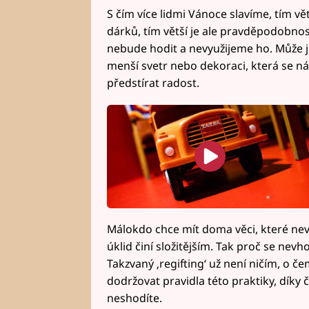
S čím více lidmi Vánoce slavíme, tím v
dárků, tím větší je ale pravděpodobnos
nebude hodit a nevyužijeme ho. Může jí
menší svetr nebo dekoraci, která se n
předstírat radost.
Málokdo chce mít doma věci, které nevy
úklid činí složitějším. Tak proč se nev
Takzvaný ‚regifting‘ už není ničím, o č
dodržovat pravidla této praktiky, díky 
neshodíte.