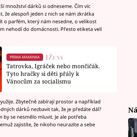
ětší množství dárků si odneseme. Čím víc
t, že alespoň jeden z nich se nám zkrátka
t o parfém, který nám nesedne, o velikost
ám nehodí do domácnosti. Přesto etiketa velí
PRIMA MAMINKA
Tatrovka, Igráček nebo mončičák.
Tyto hračky si děti přály k
Vánocům za socialismu
užije. Zbytečně zabírají prostor a například
Ná
hodných dárků nezbavit tak, že je předáte dál?
em by se nesmělo mluvit. Je ale potřeba
čemuž zajistíte, že nikoho neurazíte a sebe