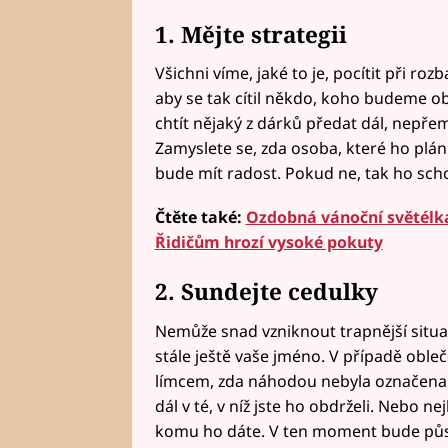
1. Mějte strategii
Všichni víme, jaké to je, pocítit při r
aby se tak cítil někdo, koho budeme 
chtít nějaký z dárků předat dál, nepřemý
Zamyslete se, zda osoba, které ho plánu
bude mít radost. Pokud ne, tak ho scho
Čtěte také:
Ozdobná vánoční světélka
Řidičům hrozí vysoké pokuty
2. Sundejte cedulky
Nemůže snad vzniknout trapnější situa
stále ještě vaše jméno. V případě obleč
límcem, zda náhodou nebyla označena. 
dál v té, v níž jste ho obdrželi. Nebo 
komu ho dáte. V ten moment bude působ