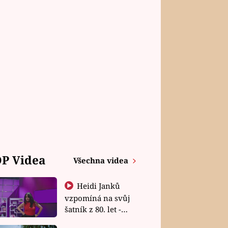
P Videa
Všechna videa
Heidi Janků
vzpomíná na svůj
šatník z 80. let -
Shopaholičky