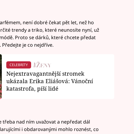
arfémem, není dobré čekat pět let, než ho
určité trendy a triko, které neunosíte nyní, už
 módě. Proto se dárků, které chcete předat
Předejte je co nejdříve.
CELEBRITY
Nejextravagantnější stromek
ukázala Erika Eliášová: Vánoční
katastrofa, píší lidé
je třeba nad ním uvažovat a nepředat dál
 darujícími i obdarovanými mohlo roznést, co