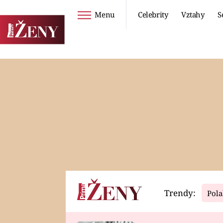
Menu
Celebrity
Vztahy
S
Seriály
Životní styl
ZOO
DIETY A HUBNUTÍ
PROSTŘENO!
CESTOVÁNÍ A
DOVOLENÁ
DUCH
ZDRAVÍ
Trendy:
Pola
Horoskopy
Video
ASTROČLÁNKY
SERIÁLY