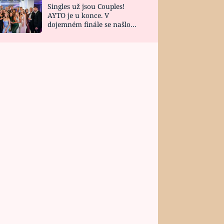
Singles už jsou Couples!
AYTO je u konce. V
dojemném finále se našlo
všech 10 Perfect Matchů