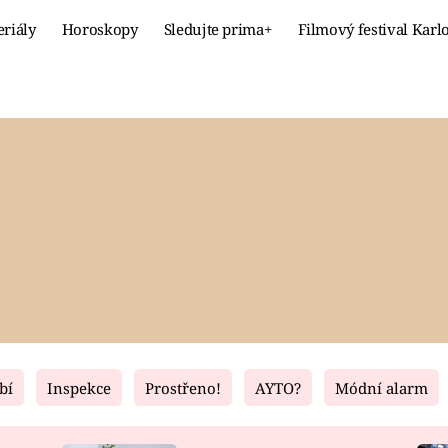
eriály
Horoskopy
Sledujte prima+
Filmový festival Karl
Celebrity
Recept
MÓDA A KRÁSA
HLAVNÍ JÍ
VZTAHY A SEX
SLADKÉ
PRIMA MAMINKA
ZDRAVÉ
bí
Inspekce
Prostřeno!
AYTO?
Módní alarm
Fresh
Living
RECEPTY
BYDLENÍ