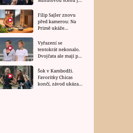
bez dubla
Filip Sajler znovu
před kamerou: Na
Primě ukáže
poctivou kuchyni i
rychlé recepty
Vyřazení se
tentokrát nekonalo.
Dvojčata ale mají po
uzavření třetí etapy
závodu nůž na krku
Šok v Kambodži.
Favoritky Chicas
končí, závod ukázal
svou nejtvrdší tvář