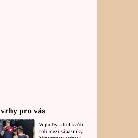
vrhy pro vás
Vojta Dyk dřel kvůli
roli mezi zápasníky.
Minutovou scénu jel