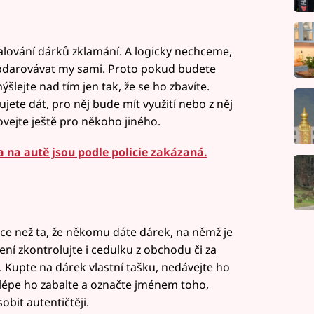
ozbalování dárků zklamání. A logicky nechceme,
obdarovávat my sami. Proto pokud budete
šlejte nad tím jen tak, že se ho zbavíte.
jete dát, pro něj bude mít využití nebo z něj
vejte ještě pro někoho jiného.
 na autě jsou podle policie zakázaná.
ce než ta, že někomu dáte dárek, na němž je
ení zkontrolujte i cedulku z obchodu či za
Kupte na dárek vlastní tašku, nedávejte ho
nejlépe ho zabalte a označte jménem toho,
it autentičtěji.