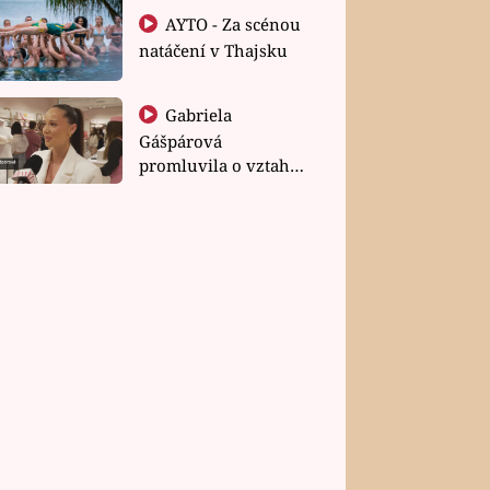
AYTO - Za scénou
natáčení v Thajsku
Gabriela
Gášpárová
promluvila o vztahu
a zakládání rodiny