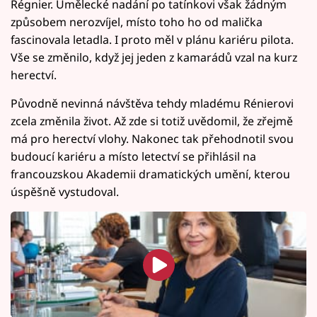
Régnier. Umělecké nadání po tatínkovi však žádným
způsobem nerozvíjel, místo toho ho od malička
fascinovala letadla. I proto měl v plánu kariéru pilota.
Vše se změnilo, když jej jeden z kamarádů vzal na kurz
herectví.
Původně nevinná návštěva tehdy mladému Rénierovi
zcela změnila život. Až zde si totiž uvědomil, že zřejmě
má pro herectví vlohy. Nakonec tak přehodnotil svou
budoucí kariéru a místo letectví se přihlásil na
francouzskou Akademii dramatických umění, kterou
úspěšně vystudoval.