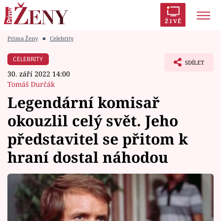
ŽIVĚ
Prima Ženy
■
Celebrity
Trendy:
Polabí
Inspekce
Prostřeno!
AYTO?
CELEBRITY
SDÍLET
Módní alarm
Zrádci
Proměny
30. září 2022 14:00
Tomáš Durčák
Legendární komisař
okouzlil celý svět. Jeho
Témata
představitel se přitom k
Celebrity
hraní dostal náhodou
Vztahy
Seriály