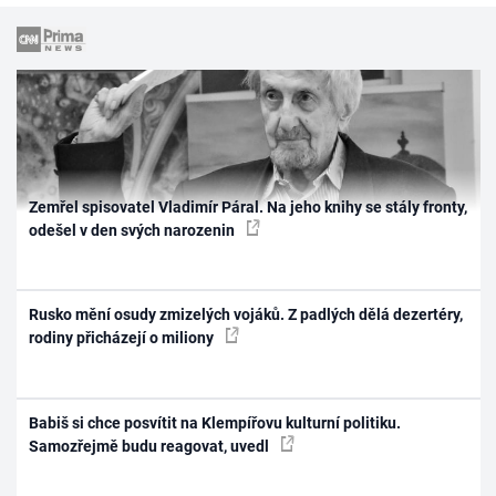
Zemřel spisovatel Vladimír Páral. Na jeho knihy se stály fronty,
odešel v den svých narozenin
Rusko mění osudy zmizelých vojáků. Z padlých dělá dezertéry,
rodiny přicházejí o miliony
Babiš si chce posvítit na Klempířovu kulturní politiku.
Samozřejmě budu reagovat, uvedl