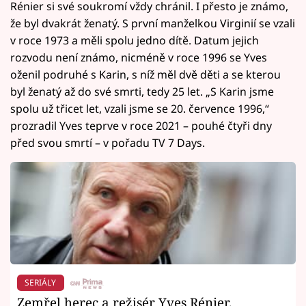
Rénier si své soukromí vždy chránil. I přesto je známo,
že byl dvakrát ženatý. S první manželkou Virginií se vzali
v roce 1973 a měli spolu jedno dítě. Datum jejich
rozvodu není známo, nicméně v roce 1996 se Yves
oženil podruhé s Karin, s níž měl dvě děti a se kterou
byl ženatý až do své smrti, tedy 25 let. „S Karin jsme
spolu už třicet let, vzali jsme se 20. července 1996,“
prozradil Yves teprve v roce 2021 – pouhé čtyři dny
před svou smrtí – v pořadu TV 7 Days.
SERIÁLY
Zemřel herec a režisér Yves Rénier.