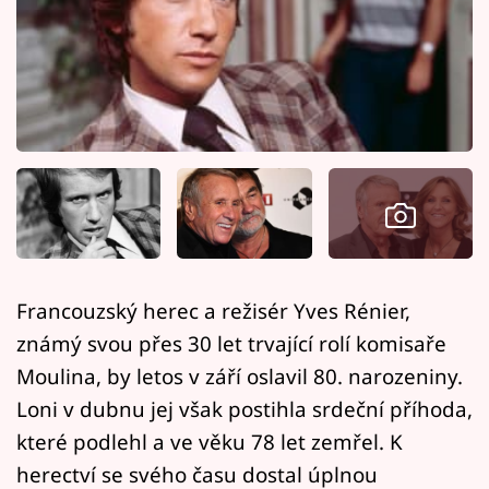
Horoskopy
Sledujte prima+
Filmový festival Karlovy Vary
Pořady
Mámy sobě
Přihlášení
Francouzský herec a režisér Yves Rénier,
známý svou přes 30 let trvající rolí komisaře
Sledujte nás
Moulina, by letos v září oslavil 80. narozeniny.
Loni v dubnu jej však postihla srdeční příhoda,
které podlehl a ve věku 78 let zemřel. K
herectví se svého času dostal úplnou