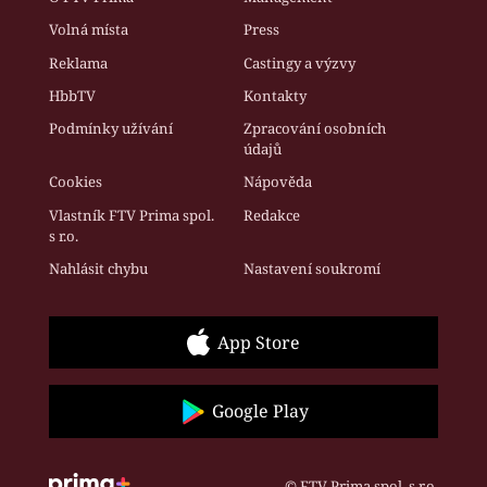
Volná místa
Press
Reklama
Castingy a výzvy
HbbTV
Kontakty
Podmínky užívání
Zpracování osobních
údajů
Cookies
Nápověda
Vlastník FTV Prima spol.
Redakce
s r.o.
Nahlásit chybu
Nastavení soukromí
App Store
Google Play
© FTV Prima spol. s r.o.