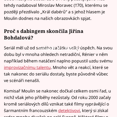
tehdy nadaboval Miroslav Moravec (†70), kterému se
později přezdívalo „Král dabérů“ a s jehož hlasem je
Moulin dodnes na našich obrazovkách spjat.
Proč s dabingem skončila Jiřina
Bohdalová?
Seriál měl už od samého začátku velký úspěch. Na svou
Failed to fetch
dobu byl v mnoha ohledech netradiční, Rénier v něm
například během natáčení naplno popustil uzdu svému
improvizačnímu talentu
. Mnoho vět a reakcí, které se
tak nakonec do seriálu dostaly, byste původně vůbec
ve scénáři nenašli.
Komisař Moulin se nakonec dočkal celkem osmi řad, u
nichž však jeho příběhy nezůstaly. Od roku 2000 začaly
kromě seriálových dílů vznikat také filmy vyprávějící o
šarmantním francouzském
detektivovi
, který si získal
srdce mnoha divaček po celé Evropě. Některé filmy o