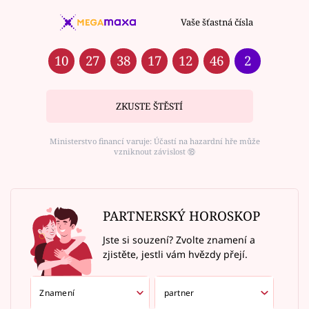
Vaše šťastná čísla
10
27
38
17
12
46
2
ZKUSTE ŠTĚSTÍ
Ministerstvo financí varuje: Účastí na hazardní hře může
vzniknout závislost ⑱
PARTNERSKÝ HOROSKOP
Jste si souzení? Zvolte znamení a
zjistěte, jestli vám hvězdy přejí.