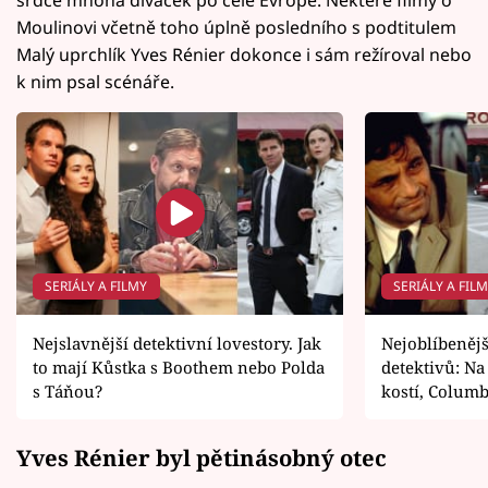
Moulinovi včetně toho úplně posledního s podtitulem
Malý uprchlík Yves Rénier dokonce i sám režíroval nebo
k nim psal scénáře.
SERIÁLY A FILMY
SERIÁLY A FIL
Nejslavnější detektivní lovestory. Jak
Nejoblíbenějš
to mají Kůstka s Boothem nebo Polda
detektivů: Na
s Táňou?
kostí, Colum
Yves Rénier byl pětinásobný otec