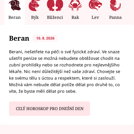
Beran
Býk
Blíženci
Rak
Lev
Panna
V
Beran
10. 8. 2026
Berani, nešetřete na péči o své fyzické zdraví. Ve snaze
ušetřit peníze se možná nebudete obtěžovat chodit na
zubní prohlídky nebo se rozhodnete pro nejlevnějšího
lékaře. Nic není důležitější než vaše zdraví. Chovejte se
ke svému tělu s úctou a respektem, které si zaslouží.
Možná vám nebude dělat potíže dělat pro druhé to, co
víte, že byste měli dělat pro sebe.
CELÝ HOROSKOP PRO DNEŠNÍ DEN