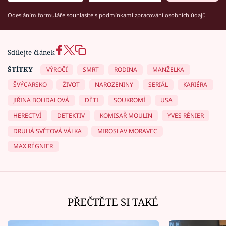
Odesláním formuláře souhlasíte s
podmínkami zpracování osobních údajů
Sdílejte článek
ŠTÍTKY
VÝROČÍ
SMRT
RODINA
MANŽELKA
ŠVÝCARSKO
ŽIVOT
NAROZENINY
SERIÁL
KARIÉRA
JIŘINA BOHDALOVÁ
DĚTI
SOUKROMÍ
USA
HERECTVÍ
DETEKTIV
KOMISAŘ MOULIN
YVES RÉNIER
DRUHÁ SVĚTOVÁ VÁLKA
MIROSLAV MORAVEC
MAX RÉGNIER
PŘEČTĚTE SI TAKÉ