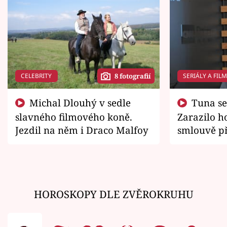
CELEBRITY
SERIÁLY A FIL
8 fotografií
Michal Dlouhý v sedle
Tuna se chtěl vrátit domů.
slavného filmového koně.
Zarazilo ho
Jezdil na něm i Draco Malfoy
smlouvě př
zemřít
HOROSKOPY DLE ZVĚROKRUHU