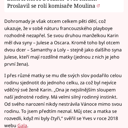
Proslavil se rolí komisaře Moulina
Dohromady je však otcem celkem pěti dětí, což
ukazuje, že v sobě náturu francouzského playboye
rozhodně nezapřel. Se svou druhou manželkou Karin
měl dva syny – Julese a Oscara. Kromě toho byl otcem
dvou dcer – Samanthy a Loly – stejně jako dalšího syna
Julese, kteří mají rozdílné matky (jednou z nich je jeho
první žena).
I přes různé matky se mu dle svých slov podařilo celou
rodinu sjednotit do jednoho celku, za což byl nejvíce
vděčný své ženě Karin. „Ona je nejsilnějším sloupem
naší jednotné rodiny. Má velmi silný rodinný instinkt.
Od svého narození nikdy nestrávila Vánoce mimo svou
rodinu. To jsem předtím neznal. Můj otec a matka se
rozvedli, když mi byly čtyři,“ svěřil se Yves v roce 2018
webu
Gala
.