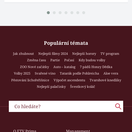
Populární témata
Jak zhubnout
Nejlepší filmy 2024
Nejlepší horory
TV program
Změna času
Partie
Počasí
Kdy budou volby
ZOO Nové začátky
Auto – katalog
7 pádů Honzy Dědka
Volby 2025
Svařené víno
Tatarák podle Pohlreicha
Aloe vera
Pěstování lichořeřišnice
Výpočet ascendentu
Tvarohové knedlíky
Nejlepší palačinky
Švestkový koláč
O FTV Prima
Management