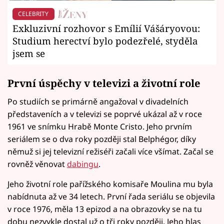
CELEBRITY
Exkluzivní rozhovor s Emílií Vášáryovou:
Studium herectví bylo podezřelé, styděla
jsem se
První úspěchy v televizi a životní role
Po studiích se primárně angažoval v divadelních
představeních a v televizi se poprvé ukázal až v roce
1961 ve snímku Hrabě Monte Cristo. Jeho prvním
seriálem se o dva roky později stal Belphégor, díky
němuž si jej televizní režiséři začali více všímat. Začal se
rovněž věnovat
dabingu
.
Jeho životní role pařížského komisaře Moulina mu byla
nabídnuta až ve 34 letech. První řada seriálu se objevila
v roce 1976, měla 13 epizod a na obrazovky se na tu
dobu nezvykle dostal už o tři roky později. Jeho hlas