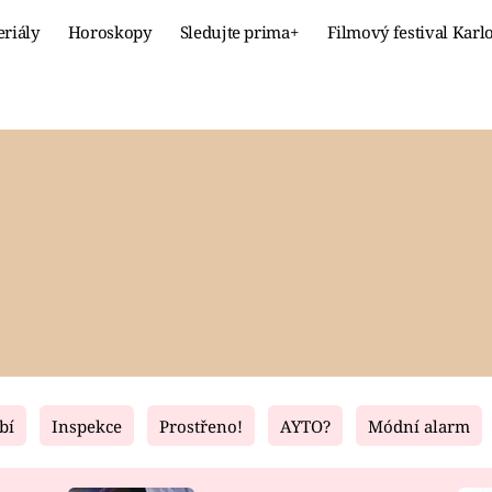
eriály
Horoskopy
Sledujte prima+
Filmový festival Karl
Celebrity
Recept
MÓDA A KRÁSA
HLAVNÍ JÍ
VZTAHY A SEX
SLADKÉ
PRIMA MAMINKA
ZDRAVÉ
bí
Inspekce
Prostřeno!
AYTO?
Módní alarm
Fresh
Living
RECEPTY
BYDLENÍ