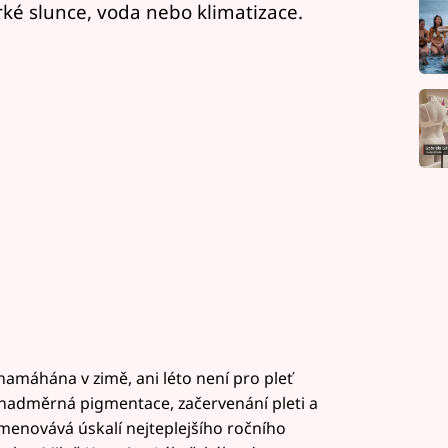
orké slunce, voda nebo klimatizace.
e namáhána v zimě, ani léto není pro pleť
 nadměrná pigmentace, začervenání pleti a
jmenovává úskalí nejteplejšího ročního