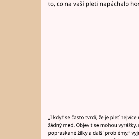
to, co na vaší pleti napáchalo h
„I když se často tvrdí, že je pleť nejvíc
žádný med. Objevit se mohou vyrážky,
popraskané žilky a další problémy,“ vy