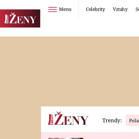
Menu
Celebrity
Vztahy
S
Seriály
Životní styl
ZOO
DIETY A HUBNUTÍ
PROSTŘENO!
CESTOVÁNÍ A
DOVOLENÁ
DUCH
ZDRAVÍ
Trendy:
Pola
Horoskopy
Video
ASTROČLÁNKY
SERIÁLY