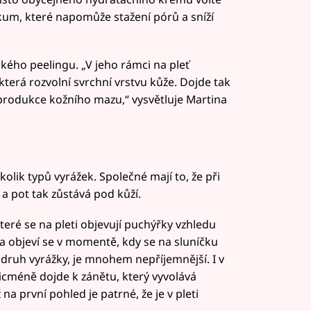
kum, které napomůže stažení pórů a sníží
kého peelingu. „V jeho rámci na pleť
terá rozvolní svrchní vrstvu kůže. Dojde tak
 i produkce kožního mazu,“ vysvětluje Martina
lik typů vyrážek. Společné mají to, že při
a pot tak zůstává pod kůží.
i které se na pleti objevují puchýřky vzhledu
a objeví se v momentě, kdy se na sluníčku
í druh vyrážky, je mnohem nepříjemnější. I v
nicméně dojde k zánětu, který vyvolává
 na první pohled je patrné, že je v pleti