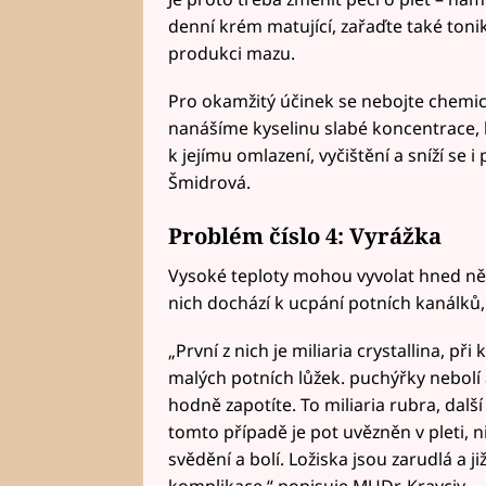
denní krém matující, zařaďte také toni
produkci mazu.
Pro okamžitý účinek se nebojte chemic
nanášíme kyselinu slabé koncentrace, k
k jejímu omlazení, vyčištění a sníží se
Šmidrová.
Problém číslo 4: Vyrážka
Vysoké teploty mohou vyvolat hned něko
nich dochází k ucpání potních kanálků, 
„První z nich je miliaria crystallina, př
malých potních lůžek. puchýřky nebolí 
hodně zapotíte. To miliaria rubra, dalš
tomto případě je pot uvězněn v pleti, 
svědění a bolí. Ložiska jsou zarudlá a již
komplikace,“ popisuje MUDr. Kravciv.