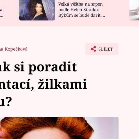
Velká věštba na srpen
NOVINKY
ZAHRADA
a:
podle Helen Stanku:
y
Býkům se bude dařit,
VIDEORECEPTY
DESIGN
Vodnáře čeká jízda
a Kopečková
SDÍLET
ak si poradit
tací, žilkami
u?