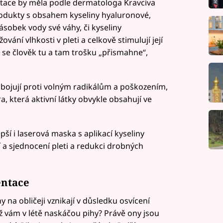
ratace by měla podle dermatologa Kravciva
rodukty s obsahem kyseliny hyaluronové,
ásobek vody své váhy, či kyseliny
ání vlhkosti v pleti a celkově stimulují její
y se člověk tu a tam trošku „přismahne“,
 bojují proti volným radikálům a poškozením,
, která aktivní látky obvykle obsahují ve
pší i laserová maska s aplikací kyseliny
í a sjednocení pleti a redukci drobných
entace
y na obličeji vznikají v důsledku osvícení
yž vám v létě naskáčou pihy? Právě ony jsou