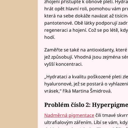
zhojení přistupte k obnově pleti. Hyd
hrát opět hlavní roli, pomohou vám p
která na sebe dokáže navázat až tisícin
pantotenové. Obě látky podporují zadržov
regeneraci a hojení. Což se po létě, kd
hodí.
Zaměřte se také na antioxidanty, které
jež způsobují. Vhodná jsou zejména séra
vyšší koncentraci.
„Hydrataci a kvalitu poškozené pleti zle
hyaluronové, jež se postará o vyhlazen
vrásek,“ říká Martina Šmidrová.
Problém číslo 2: Hyperpigm
Nadměrná pigmentace
čili tmavé skvrn
ultrafialovým zářením. Líbí se vám, kd