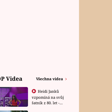
P Videa
Všechna videa
Heidi Janků
vzpomíná na svůj
šatník z 80. let -
Shopaholičky