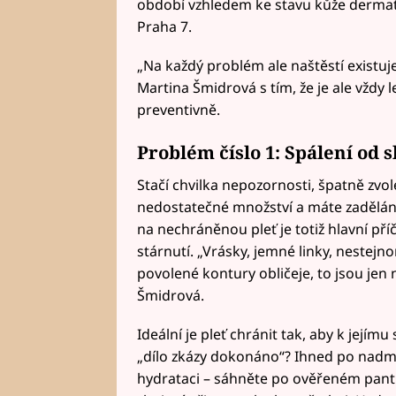
období vzhledem ke stavu kůže dermat
Praha 7.
„Na každý problém ale naštěstí existuj
Martina Šmidrová s tím, že je ale vždy l
preventivně.
Problém číslo 1: Spálení od 
Stačí chvilka nepozornosti, špatně zv
nedostatečné množství a máte zaděláno 
na nechráněnou pleť je totiž hlavní pří
stárnutí. „Vrásky, jemné linky, nestejn
povolené kontury obličeje, to jsou jen 
Šmidrová.
Ideální je pleť chránit tak, aby k jejímu
„dílo zkázy dokonáno“? Ihned po nadm
hydrataci – sáhněte po ověřeném panth