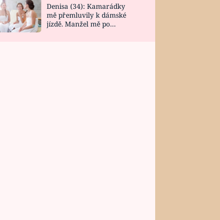
Denisa (34): Kamarádky
mě přemluvily k dámské
jízdě. Manžel mě po
návratu zaskočil