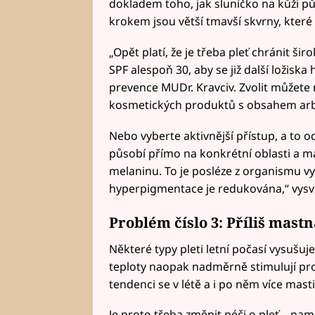
dokladem toho, jak sluníčko na kůži pů
krokem jsou větší tmavší skvrny, které 
„Opět platí, že je třeba pleť chránit š
SPF alespoň 30, aby se již další ložisk
prevence MUDr. Kravciv. Zvolit můžete
kosmetických produktů s obsahem arbut
Nebo vyberte aktivnější přístup, a to 
působí přímo na konkrétní oblasti a m
melaninu. To je posléze z organismu 
hyperpigmentace je redukována,“ vysvě
Problém číslo 3: Příliš mastn
Některé typy pleti letní počasí vysušuj
teploty naopak nadměrně stimulují pr
tendenci se v létě a i po něm více masti
Je proto třeba změnit péči o pleť – n