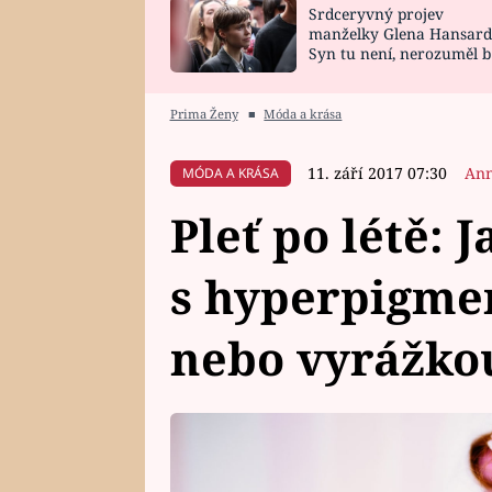
Srdceryvný projev
SNÁŘ
CELEBRITY
manželky Glena Hansard
Syn tu není, nerozuměl b
HOROSKOP NA
VAŘENÍ
tomu, vysvětlila
ROK 2023
Prima Ženy
■
Móda a krása
11. září 2017 07:30
Ann
MÓDA A KRÁSA
Pleť po létě: J
s hyperpigmen
nebo vyrážko