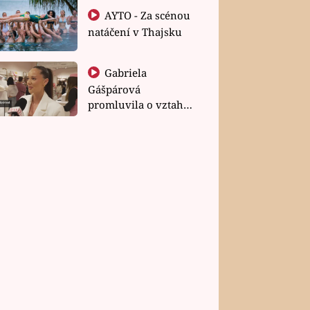
AYTO - Za scénou
natáčení v Thajsku
Gabriela
Gášpárová
promluvila o vztahu
a zakládání rodiny