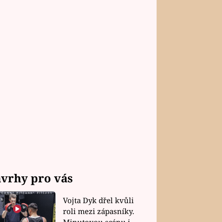
vrhy pro vás
Vojta Dyk dřel kvůli
roli mezi zápasníky.
Minutovou scénu jel