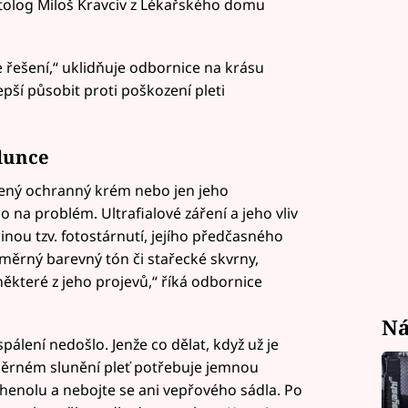
olog Miloš Kravciv z Lékařského domu
e řešení,“ uklidňuje odbornice na krásu
epší působit proti poškození pleti
slunce
olený ochranný krém nebo jen jeho
na problém. Ultrafialové záření a jeho vliv
činou tzv. fotostárnutí, jejího předčasného
oměrný barevný tón či stařecké skvrny,
některé z jeho projevů,“ říká odbornice
Ná
 spálení nedošlo. Jenže co dělat, když už je
ěrném slunění pleť potřebuje jemnou
enolu a nebojte se ani vepřového sádla. Po