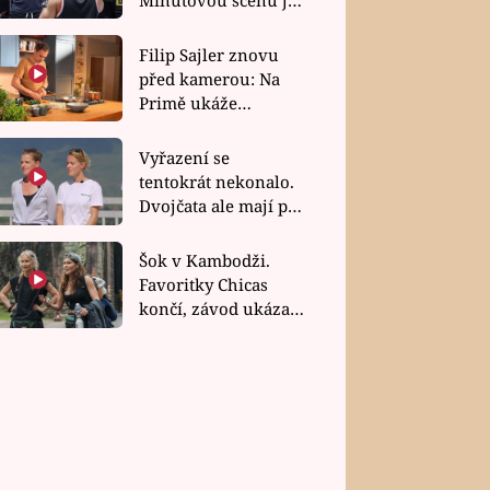
bez dubla
Filip Sajler znovu
před kamerou: Na
Primě ukáže
poctivou kuchyni i
rychlé recepty
Vyřazení se
tentokrát nekonalo.
Dvojčata ale mají po
uzavření třetí etapy
závodu nůž na krku
Šok v Kambodži.
Favoritky Chicas
končí, závod ukázal
svou nejtvrdší tvář