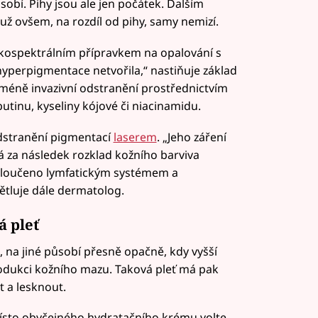
sobí. Pihy jsou ale jen počátek. Dalším
už ovšem, na rozdíl od pihy, samy nemizí.
irokospektrálním přípravkem na opalování s
a hyperpigmentace netvořila,“ nastiňuje základ
 méně invazivní odstranění prostřednictvím
inu, kyseliny kójové či niacinamidu.
odstranění pigmentací
laserem
. „Jeho záření
á za následek rozklad kožního barviva
vyloučeno lymfatickým systémem a
tluje dále dermatolog.
á pleť
e, na jiné působí přesně opačně, kdy vyšší
odukci kožního mazu. Taková pleť má pak
t a lesknout.
amísto obyčejného hydratačního krému volte