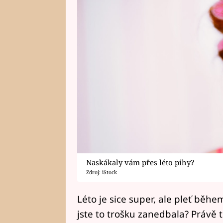
Naskákaly vám přes léto pihy?
Zdroj: iStock
Léto je sice super, ale pleť běhe
jste to trošku zanedbala? Právě 