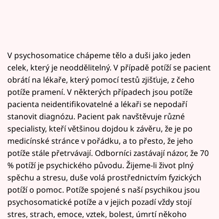
V psychosomatice chápeme tělo a duši jako jeden
celek, který je neoddělitelný. V případě potíží se pacient
obrátí na lékaře, který pomocí testů zjišťuje, z čeho
potíže pramení. V některých případech jsou potíže
pacienta neidentifikovatelné a lékaři se nepodaří
stanovit diagnózu. Pacient pak navštěvuje různé
specialisty, kteří většinou dojdou k závěru, že je po
medicínské stránce v pořádku, a to přesto, že jeho
potíže stále přetrvávají. Odborníci zastávají názor, že 70
% potíží je psychického původu. Žijeme-li život plný
spěchu a stresu, duše volá prostřednictvím fyzických
potíží o pomoc. Potíže spojené s naší psychikou jsou
psychosomatické potíže a v jejich pozadí vždy stojí
stres, strach, emoce, vztek, bolest, úmrtí někoho