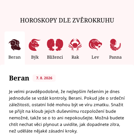
HOROSKOPY DLE ZVĚROKRUHU
Beran
Býk
Blíženci
Rak
Lev
Panna
V
Beran
7. 8. 2026
Je velmi pravděpodobné, že nejlepším řešením je dnes
jednoduše se vzdát kontroly, Berani. Pokud jde o srdeční
záležitosti, ostatní lidé mohou být ve víru zmatku. Snažit
se přijít na kloub jejich duševnímu rozpoložení bude
nemožné, takže se o to ani nepokoušejte. Možná budete
chtít nechat věci plynout a uvidíte, jak dopadnete zítra,
než uděláte nějaké zásadní kroky.