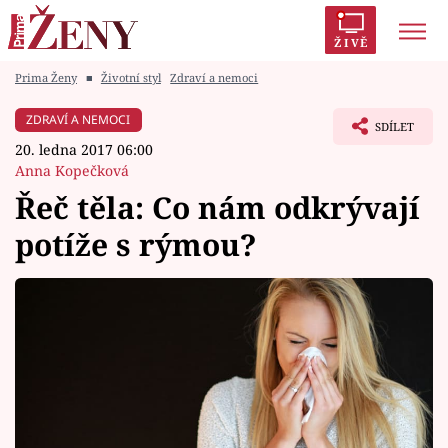
ŽIVĚ
Prima Ženy
■
Životní styl
Zdraví a nemoci
Trendy:
Polabí
Inspekce
Prostřeno!
AYTO?
ZDRAVÍ A NEMOCI
SDÍLET
Módní alarm
Zrádci
Proměny
20. ledna 2017 06:00
Anna Kopečková
Řeč těla: Co nám odkrývají
potíže s rýmou?
Témata
Celebrity
Vztahy
Seriály