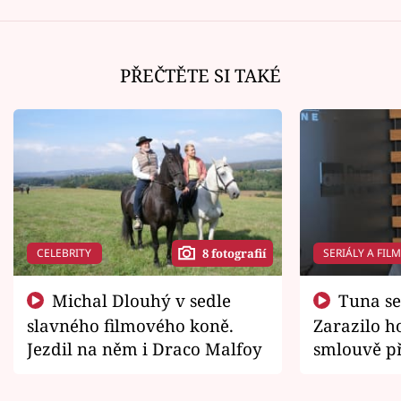
PŘEČTĚTE SI TAKÉ
CELEBRITY
SERIÁLY A FIL
8 fotografií
Michal Dlouhý v sedle
Tuna se chtěl vrátit domů.
slavného filmového koně.
Zarazilo ho
Jezdil na něm i Draco Malfoy
smlouvě př
zemřít