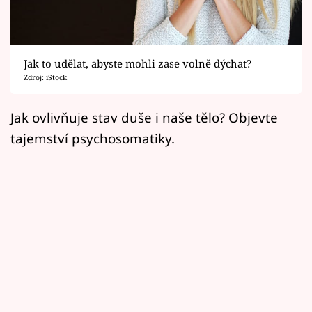
Horoskopy
Sledujte prima+
Jak to udělat, abyste mohli zase volně dýchat?
Filmový festival Karlovy Vary
Zdroj: iStock
Pořady
Jak ovlivňuje stav duše i naše tělo? Objevte
tajemství psychosomatiky.
Mámy sobě
Přihlášení
Sledujte nás