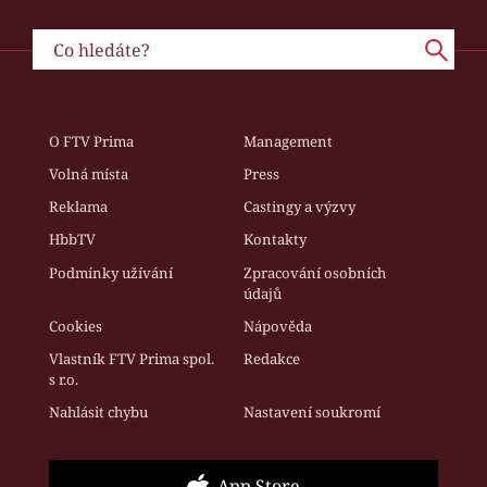
O FTV Prima
Management
Volná místa
Press
Reklama
Castingy a výzvy
HbbTV
Kontakty
Podmínky užívání
Zpracování osobních
údajů
Cookies
Nápověda
Vlastník FTV Prima spol.
Redakce
s r.o.
Nahlásit chybu
Nastavení soukromí
App Store