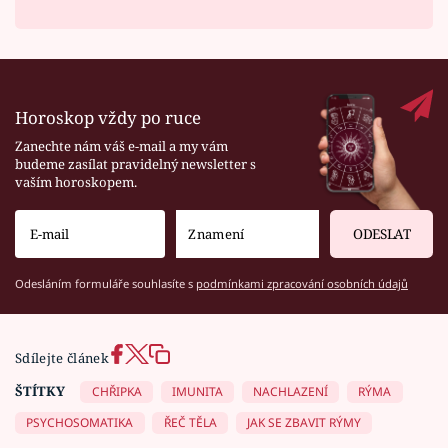
Horoskop vždy po ruce
Zanechte nám váš e-mail a my vám
budeme zasílat pravidelný newsletter s
vaším horoskopem.
ODESLAT
Odesláním formuláře souhlasíte s
podmínkami zpracování osobních údajů
Sdílejte článek
ŠTÍTKY
CHŘIPKA
IMUNITA
NACHLAZENÍ
RÝMA
PSYCHOSOMATIKA
ŘEČ TĚLA
JAK SE ZBAVIT RÝMY