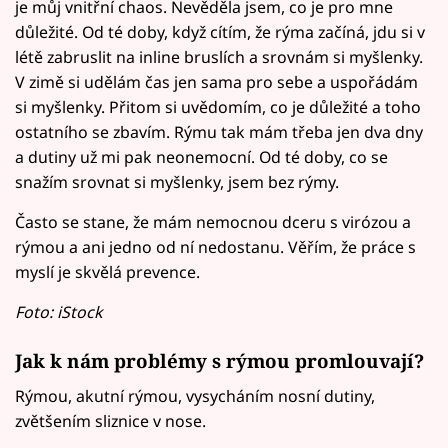
je můj vnitřní chaos. Nevěděla jsem, co je pro mne
důležité. Od té doby, když cítím, že rýma začíná, jdu si v
létě zabruslit na inline bruslích a srovnám si myšlenky.
V zimě si udělám čas jen sama pro sebe a uspořádám
si myšlenky. Přitom si uvědomím, co je důležité a toho
ostatního se zbavím. Rýmu tak mám třeba jen dva dny
a dutiny už mi pak neonemocní. Od té doby, co se
snažím srovnat si myšlenky, jsem bez rýmy.
Často se stane, že mám nemocnou dceru s virózou a
rýmou a ani jedno od ní nedostanu. Věřím, že práce s
myslí je skvělá prevence.
Foto: iStock
Jak k nám problémy s rýmou promlouvají?
Rýmou, akutní rýmou, vysycháním nosní dutiny,
zvětšením sliznice v nose.