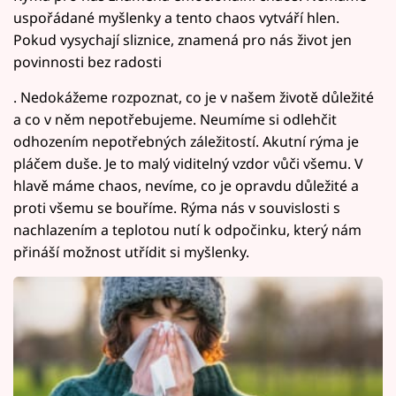
uspořádané myšlenky a tento chaos vytváří hlen.
Pokud vysychají sliznice, znamená pro nás život jen
povinnosti bez radosti
. Nedokážeme rozpoznat, co je v našem životě důležité
a co v něm nepotřebujeme. Neumíme si odlehčit
odhozením nepotřebných záležitostí. Akutní rýma je
pláčem duše. Je to malý viditelný vzdor vůči všemu. V
hlavě máme chaos, nevíme, co je opravdu důležité a
proti všemu se bouříme. Rýma nás v souvislosti s
nachlazením a teplotou nutí k odpočinku, který nám
přináší možnost utřídit si myšlenky.