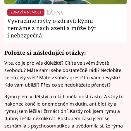
ZDRAVÍ A NEMOCI
Vyvracíme mýty o zdraví: Rýmu
nemáme z nachlazení a může být
i nebezpečná
Položte si následující otázky:
Víte, co je pro vás důležité? Cítíte ve svém životě
svobodu? Máte sami sebe dostatečně rádi? Nezlobíte
se na celý svět? Máte v sobě agresi? Co vám nevyšlo?
Kdo vám ublížil? Přes co se nedokážete přenést?
Rýmu jsem v dětství a mládí měla dost často. A vždy to
nakonec končilo onemocněním dutin, antibiotiky a
rýmu jsem léčila i čtrnáct dní. Každý rok jsem rýmu a
dutiny řešila několikrát. Postupem času jsem se
seznámila s psychosomatikou a uvědomila si, že rýma