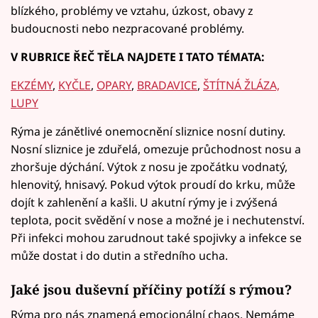
blízkého, problémy ve vztahu, úzkost, obavy z
budoucnosti nebo nezpracované problémy.
V RUBRICE ŘEČ TĚLA NAJDETE I TATO TÉMATA:
EKZÉMY
,
KYČLE
,
OPARY
,
BRADAVICE
,
ŠTÍTNÁ ŽLÁZA,
LUPY
Rýma je zánětlivé onemocnění sliznice nosní dutiny.
Nosní sliznice je zduřelá, omezuje průchodnost nosu a
zhoršuje dýchání. Výtok z nosu je zpočátku vodnatý,
hlenovitý, hnisavý. Pokud výtok proudí do krku, může
dojít k zahlenění a kašli. U akutní rýmy je i zvýšená
teplota, pocit svědění v nose a možné je i nechutenství.
Při infekci mohou zarudnout také spojivky a infekce se
může dostat i do dutin a středního ucha.
Jaké jsou duševní příčiny potíží s rýmou?
Rýma pro nás znamená emocionální chaos. Nemáme