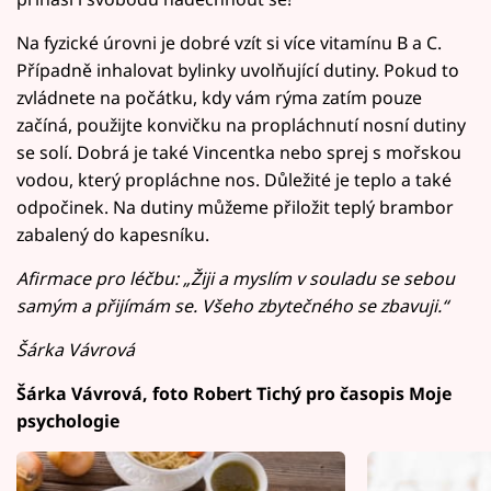
Na fyzické úrovni je dobré vzít si více vitamínu B a C.
Případně inhalovat bylinky uvolňující dutiny. Pokud to
zvládnete na počátku, kdy vám rýma zatím pouze
začíná, použijte konvičku na propláchnutí nosní dutiny
se solí. Dobrá je také Vincentka nebo sprej s mořskou
vodou, který propláchne nos. Důležité je teplo a také
odpočinek. Na dutiny můžeme přiložit teplý brambor
zabalený do kapesníku.
Afirmace pro léčbu: „Žiji a myslím v souladu se sebou
samým a přijímám se. Všeho zbytečného se zbavuji.“
Šárka Vávrová
Šárka Vávrová, foto Robert Tichý pro časopis Moje
psychologie