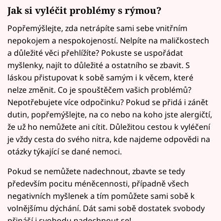
Jak si vyléčit problémy s rýmou?
Popřemýšlejte, zda netrápíte sami sebe vnitřním
nepokojem a nespokojeností. Nelpíte na maličkostech
a důležité věci přehlížíte? Pokuste se uspořádat
myšlenky, najít to důležité a ostatního se zbavit. S
láskou přistupovat k sobě samým i k věcem, které
nelze změnit. Co je spouštěčem vašich problémů?
Nepotřebujete více odpočinku? Pokud se přidá i zánět
dutin, popřemýšlejte, na co nebo na koho jste alergičtí,
že už ho nemůžete ani cítit. Důležitou cestou k vyléčení
je vždy cesta do svého nitra, kde najdeme odpovědi na
otázky týkající se dané nemoci.
Pokud se nemůžete nadechnout, zbavte se tedy
především pocitu méněcennosti, případně všech
negativních myšlenek a tím pomůžete sami sobě k
volnějšímu dýchání. Dát sami sobě dostatek svobody
přináší i svobodu nadechnout se!