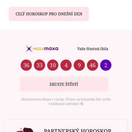
CELÝ HOROSKOP PRO DNEŠNÍ DEN
Vaše šťastná čísla
36
33
10
4
9
46
2
ZKUSTE ŠTĚSTÍ
Ministerstvo financí varuje: Účastí na hazardní hře může
vzniknout závislost ⑱
PARTNERSKÝ HOROSKOP