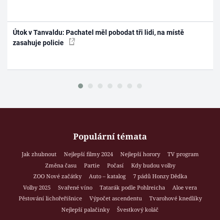
Útok v Tanvaldu: Pachatel měl pobodat tři lidi, na místě
zasahuje policie
Populární témata
Jak zhubnout
Nejlepší filmy 2024
Nejlepší horory
TV program
Změna času
Partie
Počasí
Kdy budou volby
ZOO Nové začátky
Auto – katalog
7 pádů Honzy Dědka
Volby 2025
Svařené víno
Tatarák podle Pohlreicha
Aloe vera
Pěstování lichořeřišnice
Výpočet ascendentu
Tvarohové knedlíky
Nejlepší palačinky
Švestkový koláč