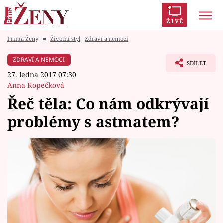
ŽIVĚ
Prima Ženy
■
Životní styl
Zdraví a nemoci
Trendy:
Polabí
Inspekce
Prostřeno!
AYTO?
ZDRAVÍ A NEMOCI
SDÍLET
Módní alarm
Zrádci
Proměny
27. ledna 2017 07:30
Anna Kopečková
Řeč těla: Co nám odkrývají
problémy s astmatem?
Témata
Celebrity
Vztahy
Seriály