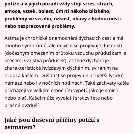
potíže a v jejich pozadí vždy stojí stres, strach,
emoce, vztek, bolest, úmrtí někoho blízkého,
problémy ve vztahu, úzkost, obavy z budoucnosti
nebo nezpracované problémy.
Astma je chronické onemocnění dýchacích cest a má
mnoho symptomů, ale nejvíce se projevuje dušností
(dočasným omezením průtoku vzduchu průduškami a
křečemi svalstva průdušek). Ztížené dýchání je
charakteristické hvízdavým dýcháním, svíráním na
hrudi a kašlem. Dušnost se projevuje při větší fyzické
námaze nebo i v nočních hodinách. Také záchvaty kašle
přicházejí ve velkém emočním vypětí, jako je smích
nebo pláč. Kašel může vyvolat i srst zvířete nebo
prašné ovzduší.
Jaké jsou duševní příčiny potíží s
astmatem?