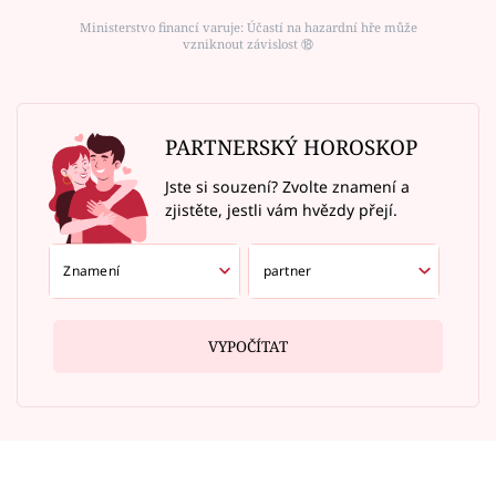
Ministerstvo financí varuje: Účastí na hazardní hře může
vzniknout závislost ⑱
PARTNERSKÝ HOROSKOP
Jste si souzení? Zvolte znamení a
zjistěte, jestli vám hvězdy přejí.
VYPOČÍTAT