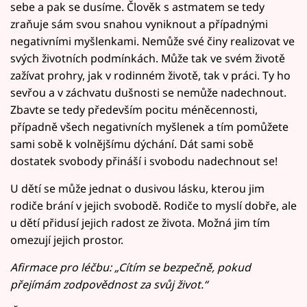
sebe a pak se dusíme. Člověk s astmatem se tedy
zraňuje sám svou snahou vyniknout a případnými
negativními myšlenkami. Nemůže své činy realizovat ve
svých životních podmínkách. Může tak ve svém životě
zažívat prohry, jak v rodinném životě, tak v práci. Ty ho
sevřou a v záchvatu dušnosti se nemůže nadechnout.
Zbavte se tedy především pocitu méněcennosti,
případně všech negativních myšlenek a tím pomůžete
sami sobě k volnějšímu dýchání. Dát sami sobě
dostatek svobody přináší i svobodu nadechnout se!
U dětí se může jednat o dusivou lásku, kterou jim
rodiče brání v jejich svobodě. Rodiče to myslí dobře, ale
u dětí přidusí jejich radost ze života. Možná jim tím
omezují jejich prostor.
Afirmace pro léčbu: „Cítím se bezpečně, pokud
přejímám zodpovědnost za svůj život.“