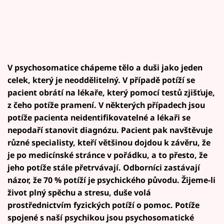
V psychosomatice chápeme tělo a duši jako jeden
celek, který je neoddělitelný. V případě potíží se
pacient obrátí na lékaře, který pomocí testů zjišťuje,
z čeho potíže pramení. V některých případech jsou
potíže pacienta neidentifikovatelné a lékaři se
nepodaří stanovit diagnózu. Pacient pak navštěvuje
různé specialisty, kteří většinou dojdou k závěru, že
je po medicínské stránce v pořádku, a to přesto, že
jeho potíže stále přetrvávají. Odborníci zastávají
názor, že 70 % potíží je psychického původu. Žijeme-li
život plný spěchu a stresu, duše volá
prostřednictvím fyzických potíží o pomoc. Potíže
spojené s naší psychikou jsou psychosomatické