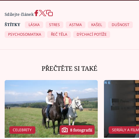
Sdílejte článek
ŠTÍTKY
LÁSKA
STRES
ASTMA
KAŠEL
DUŠNOST
PSYCHOSOMATIKA
ŘEČ TĚLA
DÝCHACÍ POTÍŽE
PŘEČTĚTE SI TAKÉ
CELEBRITY
SERIÁLY A FIL
8 fotografií