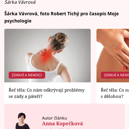
Šárka Vávrová
Šárka Vávrová, foto Robert Tichý pro časopis Moje
psychologie
ZDRAVÍ A NEMOCI
ZDRAVÍ A NEM
Řeč těla: Co nám odkrývají problémy
Řeč těla: Co 
se zády a páteří?
s dělohou?
Autor článku
Anna Kopečková