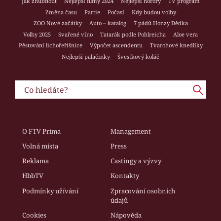
Jak zhubnout
Nejlepší filmy 2024
Nejlepší horory
TV program
Změna času
Partie
Počasí
Kdy budou volby
ZOO Nové začátky
Auto – katalog
7 pádů Honzy Dědka
Volby 2025
Svařené víno
Tatarák podle Pohlreicha
Aloe vera
Pěstování lichořeřišnice
Výpočet ascendentu
Tvarohové knedlíky
Nejlepší palačinky
Švestkový koláč
O FTV Prima
Management
Volná místa
Press
Reklama
Castingy a výzvy
HbbTV
Kontakty
Podmínky užívání
Zpracování osobních
údajů
Cookies
Nápověda