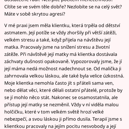
Cítíte se ve svém těle dobře? Nezlobíte se na celý svět?
Máte v sobě skrytou agresi?
V mé praxi jsem měla klientku, která trpěla od dětství
astmatem. Její potíže se vždy zhoršily při větší zátěži,
velkém stresu a také, když přijela na návštěvu její
matka. Pracovaly jsme na snížení stresu a životní
zátěže. Při návštěvě její matky má klientka dostávala
záchvaty dušnosti opakovaně. Vypozorovaly jsme, že jí
její máma nedá možnost nadechnout se. Od malička ji
zahrnovala velkou láskou, ale také byla velice úzkostná.
Moje klientka nemohla často jít s přáteli sama ven,
nebo dělat věci, které dělali ostatní přátelé, protože by
se jí mohlo něco stát. Nakonec se osamostatnila, ale
přístup její matky se nezměnil. Vždy v ní viděla malou
holčičku, které v tom velkém světě hrozí velké
nebezpečí, a svou láskou ji přímo dusila. Terapií jsme s
klientkou pracovaly na jejím pocitu nesvobody a její