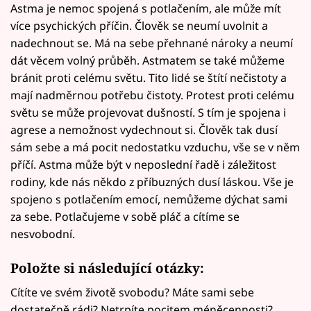
Astma je nemoc spojená s potlačením, ale může mít
více psychických příčin. Člověk se neumí uvolnit a
nadechnout se. Má na sebe přehnané nároky a neumí
dát věcem volný průběh. Astmatem se také můžeme
bránit proti celému světu. Tito lidé se štítí nečistoty a
mají nadměrnou potřebu čistoty. Protest proti celému
světu se může projevovat dušností. S tím je spojena i
agrese a nemožnost vydechnout si. Člověk tak dusí
sám sebe a má pocit nedostatku vzduchu, vše se v něm
příčí. Astma může být v neposlední řadě i záležitost
rodiny, kde nás někdo z příbuzných dusí láskou. Vše je
spojeno s potlačením emocí, nemůžeme dýchat sami
za sebe. Potlačujeme v sobě pláč a cítíme se
nesvobodní.
Položte si následující otázky:
Cítíte ve svém životě svobodu? Máte sami sebe
dostatečně rádi? Netrpíte pocitem méněcennosti?