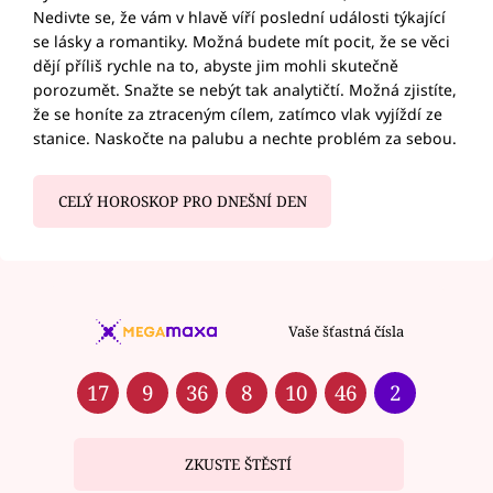
Nedivte se, že vám v hlavě víří poslední události týkající
se lásky a romantiky. Možná budete mít pocit, že se věci
dějí příliš rychle na to, abyste jim mohli skutečně
porozumět. Snažte se nebýt tak analytičtí. Možná zjistíte,
že se honíte za ztraceným cílem, zatímco vlak vyjíždí ze
stanice. Naskočte na palubu a nechte problém za sebou.
CELÝ HOROSKOP PRO DNEŠNÍ DEN
Vaše šťastná čísla
17
9
36
8
10
46
2
ZKUSTE ŠTĚSTÍ