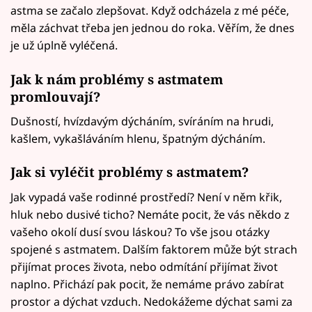
astma se začalo zlepšovat. Když odcházela z mé péče,
měla záchvat třeba jen jednou do roka. Věřím, že dnes
je už úplně vyléčená.
Jak k nám problémy s astmatem
promlouvají?
Dušností, hvízdavým dýcháním, svíráním na hrudi,
kašlem, vykašláváním hlenu, špatným dýcháním.
Jak si vyléčit problémy s astmatem?
Jak vypadá vaše rodinné prostředí? Není v něm křik,
hluk nebo dusivé ticho? Nemáte pocit, že vás někdo z
vašeho okolí dusí svou láskou? To vše jsou otázky
spojené s astmatem. Dalším faktorem může být strach
přijímat proces života, nebo odmítání přijímat život
naplno. Přichází pak pocit, že nemáme právo zabírat
prostor a dýchat vzduch. Nedokážeme dýchat sami za