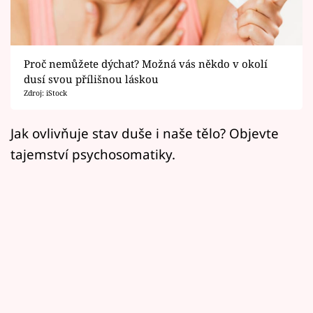
Horoskopy
Sledujte prima+
Proč nemůžete dýchat? Možná vás někdo v okolí
Filmový festival Karlovy Vary
dusí svou přílišnou láskou
Zdroj: iStock
Pořady
Jak ovlivňuje stav duše i naše tělo? Objevte
Mámy sobě
tajemství psychosomatiky.
Přihlášení
Sledujte nás