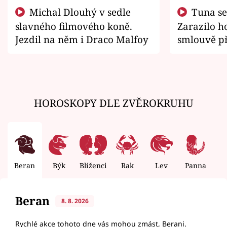
Michal Dlouhý v sedle
Tuna se chtěl vrátit domů.
slavného filmového koně.
Zarazilo ho
Jezdil na něm i Draco Malfoy
smlouvě př
zemřít
HOROSKOPY DLE ZVĚROKRUHU
Beran
Býk
Blíženci
Rak
Lev
Panna
V
Beran
8. 8. 2026
Rychlé akce tohoto dne vás mohou zmást, Berani.