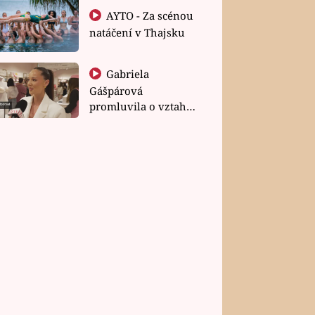
AYTO - Za scénou
natáčení v Thajsku
Gabriela
Gášpárová
promluvila o vztahu
a zakládání rodiny