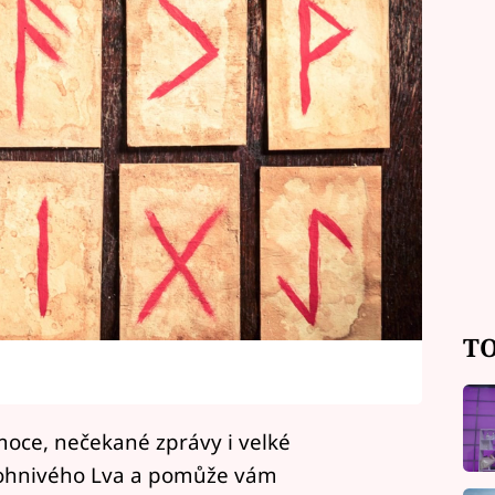
TO
emoce, nečekané zprávy i velké
o ohnivého Lva a pomůže vám