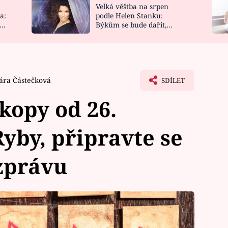
Velká věštba na srpen
NOVINKY
ZAHRADA
a:
podle Helen Stanku:
y
Býkům se bude dařit,
VIDEORECEPTY
DESIGN
Vodnáře čeká jízda
ára Částečková
SDÍLET
kopy od 26.
Ryby, připravte se
zprávu