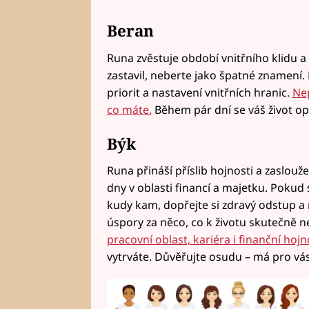
Beran
Runa zvěstuje období vnitřního klidu a v
zastavil, neberte jako špatné znamení. 
priorit a nastavení vnitřních hranic.
Nep
co máte.
Během pár dní se váš život op
Býk
Runa přináší příslib hojnosti a zaslou
dny v oblasti financí a majetku. Pokud
kudy kam, dopřejte si zdravý odstup a n
úspory za něco, co k životu skutečně 
pracovní oblast, kariéra i finanční hojn
vytrváte. Důvěřujte osudu – má pro vás