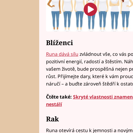
Blíženci
Runa dává sílu
zvládnout vše, co vás p
pozitivní energií, radostí a štěstím. N
vašem životě, bude prospěšná nejen pro 
růst. Přijímejte dary, které k vám pro
náručí – a buďte zároveň štědří k ostat
Čtěte také:
Skryté vlastnosti znamení
nestálí
Rak
Runa otevírá cestu k jemnosti a novým