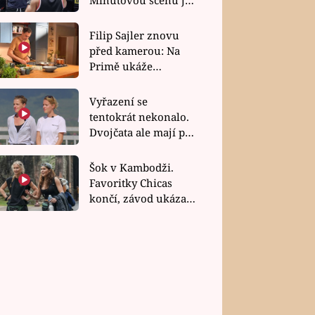
bez dubla
Filip Sajler znovu
před kamerou: Na
Primě ukáže
poctivou kuchyni i
rychlé recepty
Vyřazení se
tentokrát nekonalo.
Dvojčata ale mají po
uzavření třetí etapy
závodu nůž na krku
Šok v Kambodži.
Favoritky Chicas
končí, závod ukázal
svou nejtvrdší tvář