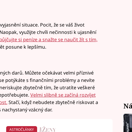
yjasnění situace. Pocit, že se váš život
Naopak, využijte chvíli nečinnosti k ujasnění
ůjčujte si peníze a snažte se naučit žít s tím,
ět posune k lepšímu.
žených darů. Můžete očekávat velmi příznivé
 se potýkáte s finančními problémy a nevíte
eriskujte zbytečně tím, že utratíte veškeré
nepotřebujete.
Velmi slibně se začíná rozvíjet
ost.
Stačí, když nebudete zbytečně riskovat a
Ná
 nachystaný vzácný dar.
ASTROČLÁNKY