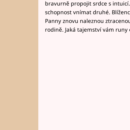
bravurně propojit srdce s intuicí
schopnost vnímat druhé. Blížen
Panny znovu naleznou ztracenou 
rodině. Jaká tajemství vám runy 