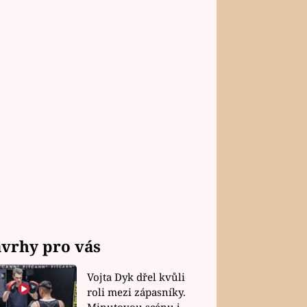
vrhy pro vás
Vojta Dyk dřel kvůli
roli mezi zápasníky.
Minutovou scénu jel