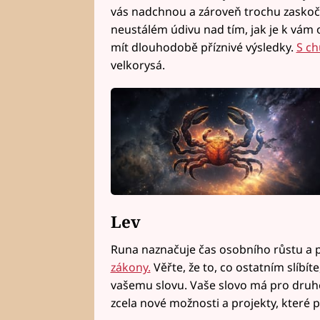
vás nadchnou a zároveň trochu zaskočí.
neustálém údivu nad tím, jak je k vám 
mít dlouhodobě příznivé výsledky.
S ch
velkorysá.
Lev
Runa naznačuje čas osobního růstu a pr
zákony.
Věřte, že to, co ostatním slíbí
vašemu slovu. Vaše slovo má pro druh
zcela nové možnosti a projekty, které p