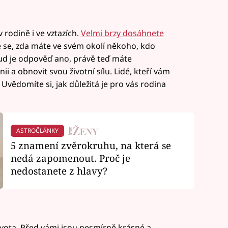
 rodině i ve vztazích.
Velmi brzy dosáhnete
 se, zda máte ve svém okolí někoho, kdo
kud je odpověď ano, právě teď máte
ii a obnovit svou životní sílu. Lidé, kteří vám
 Uvědomíte si, jak důležitá je pro vás rodina
ASTROČLÁNKY
5 znamení zvěrokruhu, na která se
nedá zapomenout. Proč je
nedostanete z hlavy?
 života. Před vámi jsou nesmírně krásné a