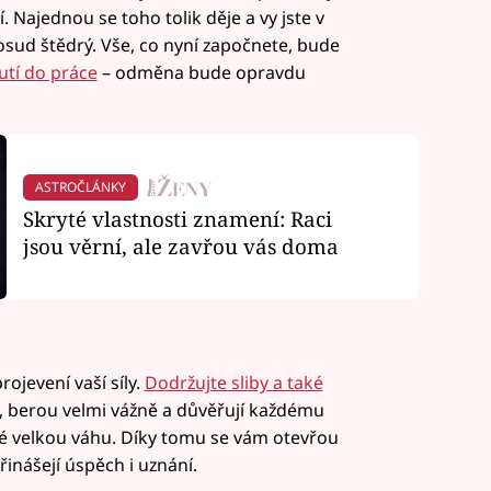
 Najednou se toho tolik děje a vy jste v
osud štědrý. Vše, co nyní započnete, bude
utí do práce
– odměna bude opravdu
ASTROČLÁNKY
Skryté vlastnosti znamení: Raci
jsou věrní, ale zavřou vás doma
ojevení vaší síly.
Dodržujte sliby a také
te, berou velmi vážně a důvěřují každému
é velkou váhu. Díky tomu se vám otevřou
řinášejí úspěch i uznání.