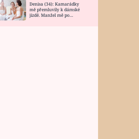
Denisa (34): Kamarádky
mě přemluvily k dámské
jízdě. Manžel mě po
návratu zaskočil