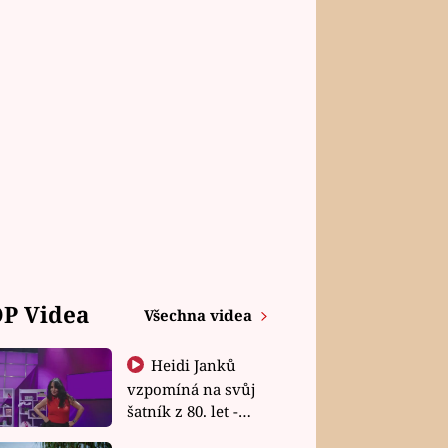
P Videa
Všechna videa
Heidi Janků
vzpomíná na svůj
šatník z 80. let -
Shopaholičky