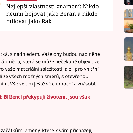
Nejlepší vlastnosti znamení: Nikdo
neumí bojovat jako Beran a nikdo
milovat jako Rak
otká, s nadhledem. Vaše dny budou naplněné
áhlá změna, která se může nečekaně objevit ve
vaše materiální záležitosti, ale i pro vnitřní
udí ze všech možných směrů, s otevřenou
ním. Vše se tím ještě více umocní a znásobí.
: Blíženci překypují životem, jsou však
 začátkům. Změny, které k vám přicházejí,