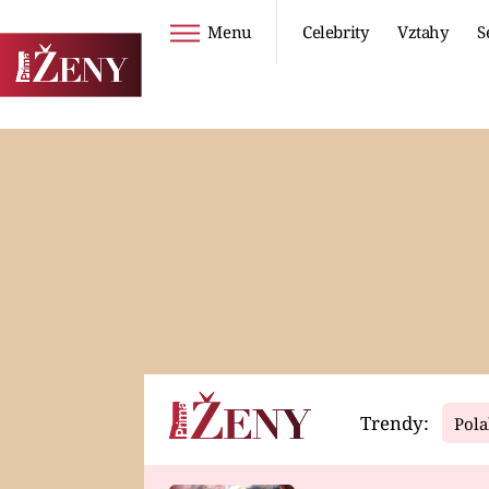
Menu
Celebrity
Vztahy
S
Seriály
Životní styl
ZOO
DIETY A HUBNUTÍ
PROSTŘENO!
CESTOVÁNÍ A
DOVOLENÁ
DUCH
ZDRAVÍ
Trendy:
Pola
Horoskopy
Video
ASTROČLÁNKY
SERIÁLY