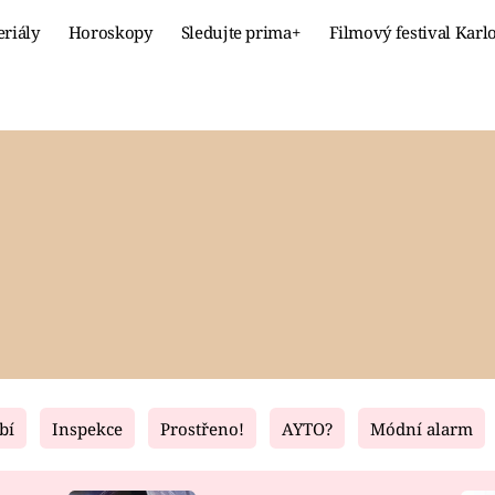
eriály
Horoskopy
Sledujte prima+
Filmový festival Karl
Celebrity
Recept
MÓDA A KRÁSA
HLAVNÍ JÍ
VZTAHY A SEX
SLADKÉ
PRIMA MAMINKA
ZDRAVÉ
bí
Inspekce
Prostřeno!
AYTO?
Módní alarm
Fresh
Living
RECEPTY
BYDLENÍ