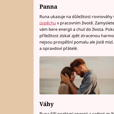
Panna
Runa ukazuje na důležitost rovnováhy v
úspěchu
v pracovním životě. Zamyslete
vám bere energii a chuť do života. Po
příležitost získat zpět ztracenou harmon
nejsou prospěšní pomalu ale jistě mizí.
a opravdoví přátelé.
Váhy
Runa šíří pozitivní energii a radost ze