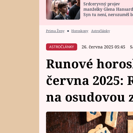
Srdceryvný projev
SNÁŘ
CELEBRITY
manželky Glena Hansard
Syn tu není, nerozuměl b
HOROSKOP NA
VAŘENÍ
tomu, vysvětlila
ROK 2023
Prima Ženy
■
Horoskopy
Astročlánky
26. června 2025 05:45
S
ASTROČLÁNKY
Runové horos
června 2025: 
na osudovou 