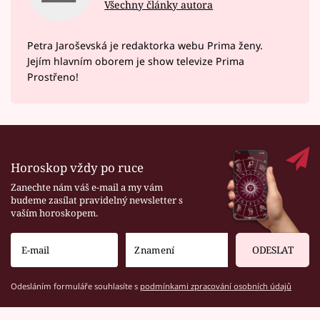
Všechny články autora
Petra Jaroševská je redaktorka webu Prima ženy.
Jejím hlavním oborem je show televize Prima
Prostřeno!
Horoskop vždy po ruce
Zanechte nám váš e-mail a my vám
budeme zasílat pravidelný newsletter s
vaším horoskopem.
ODESLAT
Odesláním formuláře souhlasíte s
podmínkami zpracování osobních údajů