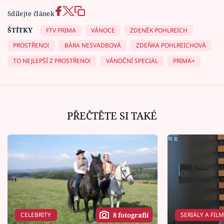
Sdílejte článek
ŠTÍTKY
FTV PRIMA
VÁNOCE
ZDENĚK POHLREICH
PROSTŘENO!
BÁRA NESVADBOVÁ
ZDEŇKA POHLREICHOVÁ
TO NEJLEPŠÍ Z PROSTŘENO!
VÁNOČNÍ SPECIÁL
PRIMA+
PŘEČTĚTE SI TAKÉ
CELEBRITY
SERIÁLY A FIL
8 fotografií