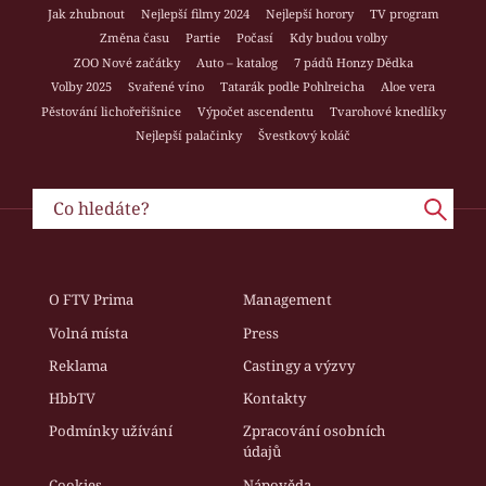
Jak zhubnout
Nejlepší filmy 2024
Nejlepší horory
TV program
Změna času
Partie
Počasí
Kdy budou volby
ZOO Nové začátky
Auto – katalog
7 pádů Honzy Dědka
Volby 2025
Svařené víno
Tatarák podle Pohlreicha
Aloe vera
Pěstování lichořeřišnice
Výpočet ascendentu
Tvarohové knedlíky
Nejlepší palačinky
Švestkový koláč
O FTV Prima
Management
Volná místa
Press
Reklama
Castingy a výzvy
HbbTV
Kontakty
Podmínky užívání
Zpracování osobních
údajů
Cookies
Nápověda