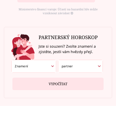
Ministerstvo financí varuje: Účastí na hazardní hře může
vzniknout závislost ⑱
PARTNERSKÝ HOROSKOP
Jste si souzení? Zvolte znamení a
zjistěte, jestli vám hvězdy přejí.
VYPOČÍTAT