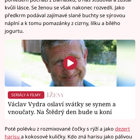
kvůli lásce. Se ženou se však nakonec rozvedli. Jako
předkrm podával zajímavé slané buchty se sýrovou
náplní a k tomu pomazánky z cizrny, lilku a bílého
jogurtu.
SERIÁLY A FILMY
Václav Vydra oslaví svátky se synem a
vnoučaty. Na Štědrý den bude u koní
Poté polévku z rozmixované čočky s rýží a jako
dezert
harisu
a kokosové kuličky. Kdo zná harisu jako pálivou