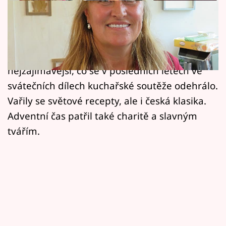
Horoskopy
Na obrazovkách se už odvysílala řada speciálů
Sledujte prima+
oblíbené kuchařské dokureality s vánoční
Filmový festival Karlovy Vary
tématikou. Vybrali jsme pro vás to
nejzajímavější, co se v posledních letech ve
Pořady
svátečních dílech kuchařské soutěže odehrálo.
Vařily se světové recepty, ale i česká klasika.
Mámy sobě
Adventní čas patřil také charitě a slavným
tvářím.
Přihlášení
Sledujte nás