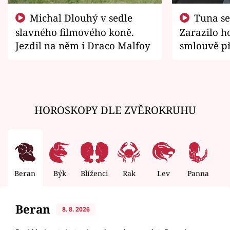
Michal Dlouhý v sedle
Tuna se chtěl vrátit domů.
slavného filmového koně.
Zarazilo ho
Jezdil na něm i Draco Malfoy
smlouvě př
zemřít
HOROSKOPY DLE ZVĚROKRUHU
Beran
Býk
Blíženci
Rak
Lev
Panna
V
Beran
8. 8. 2026