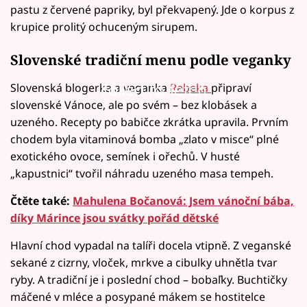
pastu z červené papriky, byl překvapený. Jde o korpus z
krupice prolitý ochuceným sirupem.
Slovenské tradiční menu podle veganky
Slovenská blogerka a veganka
Rebeka
připraví
Failed to fetch
slovenské Vánoce, ale po svém – bez klobásek a
uzeného. Recepty po babičce zkrátka upravila. Prvním
chodem byla vitaminová bomba „zlato v misce“ plné
exotického ovoce, semínek i ořechů. V husté
„kapustnici“ tvořil náhradu uzeného masa tempeh.
Čtěte také:
Mahulena Bočanová: Jsem vánoční bába,
díky Márince jsou svátky pořád dětské
Hlavní chod vypadal na talíři docela vtipně. Z veganské
sekané z cizrny, vloček, mrkve a cibulky uhnětla tvar
ryby. A tradiční je i poslední chod – bobaľky. Buchtičky
máčené v mléce a posypané mákem se hostitelce