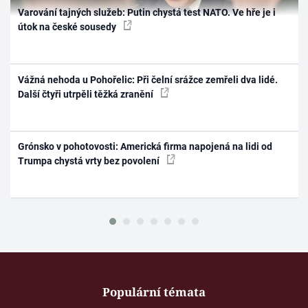
Varování tajných služeb: Putin chystá test NATO. Ve hře je i
útok na české sousedy
Vážná nehoda u Pohořelic: Při čelní srážce zemřeli dva lidé.
Další čtyři utrpěli těžká zranění
Grónsko v pohotovosti: Americká firma napojená na lidi od
Trumpa chystá vrty bez povolení
Populární témata