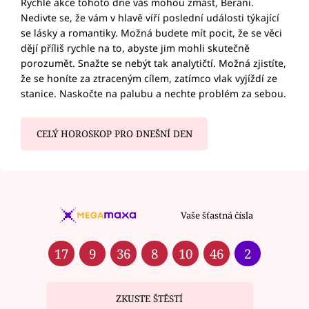
Rychlé akce tohoto dne vás mohou zmást, Berani.
Nedivte se, že vám v hlavě víří poslední události týkající
se lásky a romantiky. Možná budete mít pocit, že se věci
dějí příliš rychle na to, abyste jim mohli skutečně
porozumět. Snažte se nebýt tak analytičtí. Možná zjistíte,
že se honíte za ztraceným cílem, zatímco vlak vyjíždí ze
stanice. Naskočte na palubu a nechte problém za sebou.
CELÝ HOROSKOP PRO DNEŠNÍ DEN
Vaše šťastná čísla
17
9
36
8
10
46
2
ZKUSTE ŠTĚSTÍ