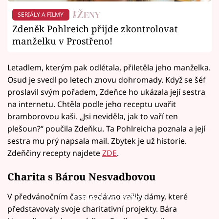
SERIÁLY A FILMY
Zdeněk Pohlreich přijde zkontrolovat
manželku v Prostřeno!
Letadlem, kterým pak odlétala, přiletěla jeho manželka.
Osud je svedl po letech znovu dohromady. Když se šéf
proslavil svým pořadem, Zdeňce ho ukázala její sestra
na internetu. Chtěla podle jeho receptu uvařit
bramborovou kaši. „Jsi neviděla, jak to vaří ten
plešoun?“ poučila Zdeňku. Ta Pohlreicha poznala a její
sestra mu prý napsala mail. Zbytek je už historie.
Zdeňčiny recepty najdete
ZDE
.
Charita s Bárou Nesvadbovou
V předvánočním čase nedávno vařily dámy, které
Failed to fetch
představovaly svoje charitativní projekty. Bára