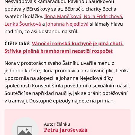
Nesvadbová s kamarádkou Pavlínou Saudkovou
podávaly BEruškový salát, BEbračk, charity Beef a
svatební koláčky.
Ilona Mančíková
,
Nora Fridrichová
,
Lenka Šourková
a
Johanna Nejedlová
si lámaly hlavu
nad tím, co asi dostanou na stůl.
Čtěte také:
Vánoční romská kuchyně je plná chutí.
Střívka plněná bramborami nezatíží rozpočet
Nora v prostorách svého Šatníku uvařila menu z
jednoho kuřete, Ilona promluvila o rakovině plic, Lenka
upozornila na alopecii a Johanna Nejedlová díky
společnosti Konsent šířila povědomí o sexuálním násilí.
Soutěžící se například naučily, jak se bránit obtěžování
v tramvaji. Dostupné epizody najdete na prima+.
Autor článku
Petra Jaroševská