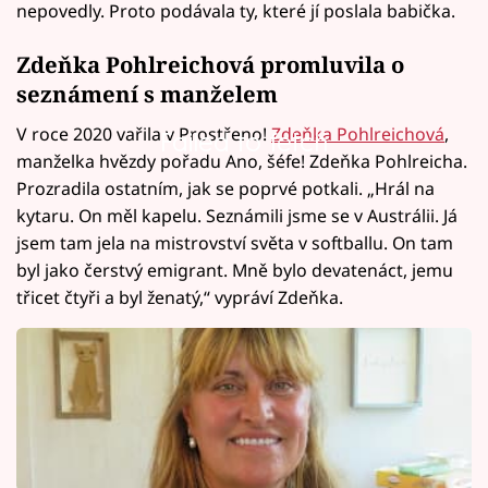
nepovedly. Proto podávala ty, které jí poslala babička.
Zdeňka Pohlreichová promluvila o
seznámení s manželem
V roce 2020 vařila v Prostřeno!
Zdeňka Pohlreichová
,
Failed to fetch
manželka hvězdy pořadu Ano, šéfe! Zdeňka Pohlreicha.
Prozradila ostatním, jak se poprvé potkali. „Hrál na
kytaru. On měl kapelu. Seznámili jsme se v Austrálii. Já
jsem tam jela na mistrovství světa v softballu. On tam
byl jako čerstvý emigrant. Mně bylo devatenáct, jemu
třicet čtyři a byl ženatý,“ vypráví Zdeňka.