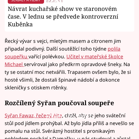
Návrat kuchařské show ve staronovém
čase. V lednu se předvede kontroverzní
Kuběnka
Řecký vývar s vejci, mletým masem a citronem jim
připadal podivný. Další soutěžící toho týdne
polila
soupeřku
vařící polévkou.
Učitel v mateřské školce
Michael
servíroval jako předkrm opravdové šneky. Na
ty se ostatní moc netvářili. Trapasem ovšem bylo, že si
hosté všimli, že dostali špinavé nádobí a dokonce
skleničky s otiskem rtěnky.
Rozčílený Syřan poučoval soupeře
Syřan Fawaz, řečený Aita
, chtěl, aby se jeho sváteční
Failed to fetch
stůl pod jídlem prohýbal. Až bylo jídla příliš a nevešlo se
pomalu na stůl. Svérázný hostitel s pronikavým
pohledem pochází z Damašku, u nás studoval a zůstal