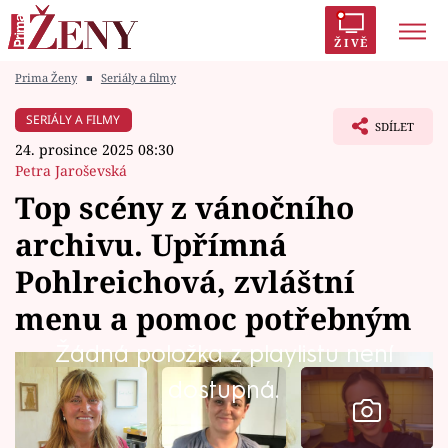
ŽIVĚ
Prima Ženy
■
Seriály a filmy
Trendy:
Polabí
Inspekce
Prostřeno!
AYTO?
SERIÁLY A FILMY
SDÍLET
Módní alarm
Zrádci
Proměny
24. prosince 2025 08:30
Petra Jaroševská
Top scény z vánočního
archivu. Upřímná
Témata
Pohlreichová, zvláštní
Celebrity
menu a pomoc potřebným
Žádná položka z playlistu není
Vztahy
dostupná.
Seriály