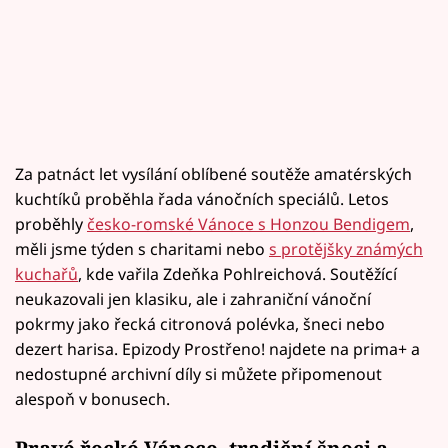
Za patnáct let vysílání oblíbené soutěže amatérských
kuchtíků proběhla řada vánočních speciálů. Letos
proběhly
česko-romské Vánoce s Honzou Bendigem
,
měli jsme týden s charitami nebo
s protějšky známých
kuchařů
, kde vařila Zdeňka Pohlreichová. Soutěžící
neukazovali jen klasiku, ale i zahraniční vánoční
pokrmy jako řecká citronová polévka, šneci nebo
dezert harisa. Epizody Prostřeno! najdete na prima+ a
nedostupné archivní díly si můžete připomenout
alespoň v bonusech.
Pravé řecké Vánoce, tradiční šneci a