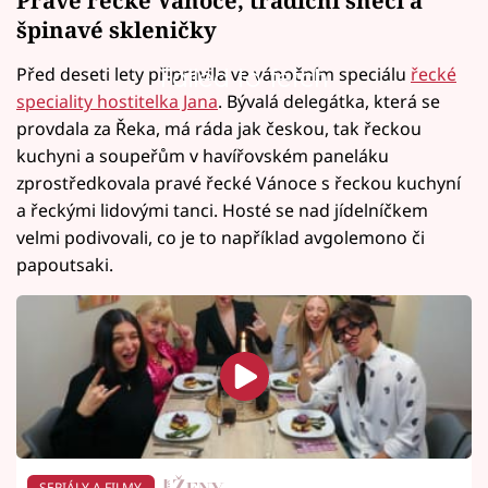
špinavé skleničky
Před deseti lety připravila ve vánočním speciálu
řecké
Failed to fetch
speciality hostitelka Jana
. Bývalá delegátka, která se
provdala za Řeka, má ráda jak českou, tak řeckou
kuchyni a soupeřům v havířovském paneláku
zprostředkovala pravé řecké Vánoce s řeckou kuchyní
a řeckými lidovými tanci. Hosté se nad jídelníčkem
velmi podivovali, co je to například avgolemono či
papoutsaki.
SERIÁLY A FILMY