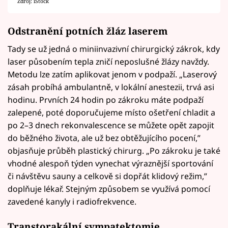
Zdroj: iStock
Odstranění potních žláz laserem
Tady se už jedná o miniinvazivní chirurgický zákrok, kdy
laser působením tepla zničí neposlušné žlázy navždy.
Metodu lze zatím aplikovat jenom v podpaží. „Laserový
zásah probíhá ambulantně, v lokální anestezii, trvá asi
hodinu. Prvních 24 hodin po zákroku máte podpaží
zalepené, poté doporučujeme místo ošetření chladit a
po 2–3 dnech rekonvalescence se můžete opět zapojit
do běžného života, ale už bez obtěžujícího pocení,”
objasňuje průběh plastický chirurg. „Po zákroku je také
vhodné alespoň týden vynechat výraznější sportování
či návštěvu sauny a celkově si dopřát klidový režim,”
doplňuje lékař. Stejným způsobem se využívá pomocí
zavedené kanyly i radiofrekvence.
Transtorakální sympatektomie