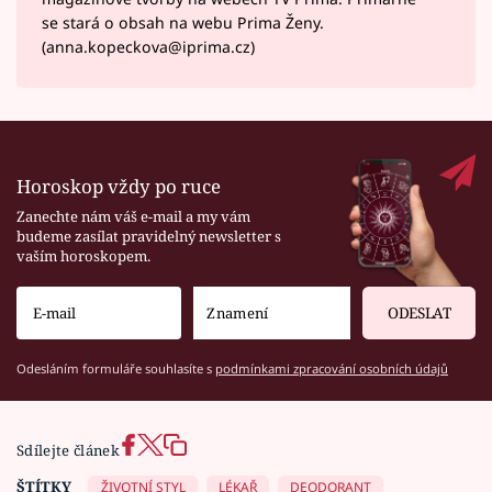
se stará o obsah na webu Prima Ženy.
(anna.kopeckova@iprima.cz)
Horoskop vždy po ruce
Zanechte nám váš e-mail a my vám
budeme zasílat pravidelný newsletter s
vaším horoskopem.
ODESLAT
Odesláním formuláře souhlasíte s
podmínkami zpracování osobních údajů
Sdílejte článek
ŠTÍTKY
ŽIVOTNÍ STYL
LÉKAŘ
DEODORANT