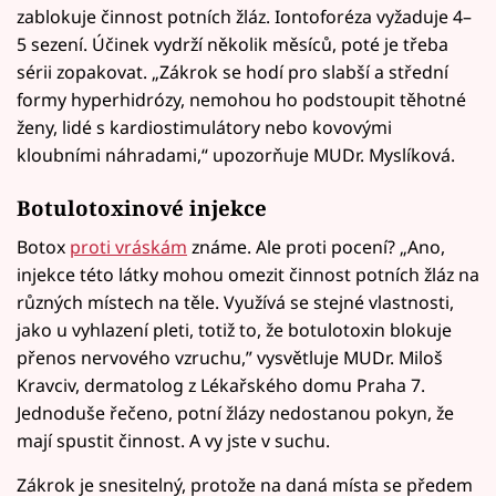
zablokuje činnost potních žláz. Iontoforéza vyžaduje 4–
5 sezení. Účinek vydrží několik měsíců, poté je třeba
sérii zopakovat. „Zákrok se hodí pro slabší a střední
formy hyperhidrózy, nemohou ho podstoupit těhotné
ženy, lidé s kardiostimulátory nebo kovovými
kloubními náhradami,“ upozorňuje MUDr. Myslíková.
Botulotoxinové injekce
Botox
proti vráskám
známe. Ale proti pocení? „Ano,
injekce této látky mohou omezit činnost potních žláz na
různých místech na těle. Využívá se stejné vlastnosti,
jako u vyhlazení pleti, totiž to, že botulotoxin blokuje
přenos nervového vzruchu,” vysvětluje MUDr. Miloš
Kravciv, dermatolog z Lékařského domu Praha 7.
Jednoduše řečeno, potní žlázy nedostanou pokyn, že
mají spustit činnost. A vy jste v suchu.
Zákrok je snesitelný, protože na daná místa se předem