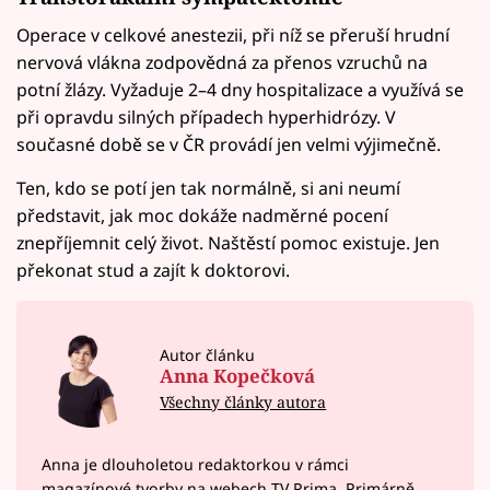
Operace v celkové anestezii, při níž se přeruší hrudní
nervová vlákna zodpovědná za přenos vzruchů na
potní žlázy. Vyžaduje 2–4 dny hospitalizace a využívá se
při opravdu silných případech hyperhidrózy. V
současné době se v ČR provádí jen velmi výjimečně.
Ten, kdo se potí jen tak normálně, si ani neumí
představit, jak moc dokáže nadměrné pocení
znepříjemnit celý život. Naštěstí pomoc existuje. Jen
překonat stud a zajít k doktorovi.
Autor článku
Anna Kopečková
Všechny články autora
Anna je dlouholetou redaktorkou v rámci
magazínové tvorby na webech TV Prima. Primárně