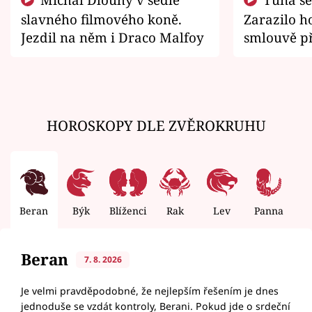
slavného filmového koně.
Zarazilo ho
Jezdil na něm i Draco Malfoy
smlouvě př
zemřít
HOROSKOPY DLE ZVĚROKRUHU
Beran
Býk
Blíženci
Rak
Lev
Panna
V
Beran
7. 8. 2026
Je velmi pravděpodobné, že nejlepším řešením je dnes
jednoduše se vzdát kontroly, Berani. Pokud jde o srdeční