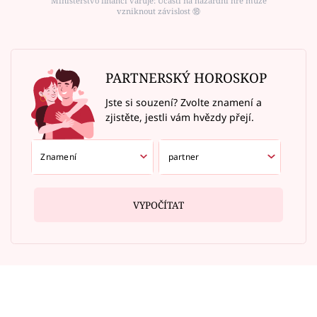
Ministerstvo financí varuje: Účastí na hazardní hře může
vzniknout závislost ⑱
PARTNERSKÝ HOROSKOP
Jste si souzení? Zvolte znamení a
zjistěte, jestli vám hvězdy přejí.
VYPOČÍTAT