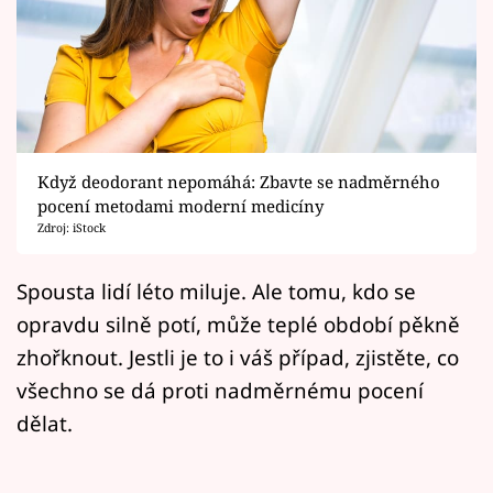
Horoskopy
Sledujte prima+
Filmový festival Karlovy Vary
Pořady
Když deodorant nepomáhá: Zbavte se nadměrného
pocení metodami moderní medicíny
Mámy sobě
Zdroj: iStock
Přihlášení
Spousta lidí léto miluje. Ale tomu, kdo se
opravdu silně potí, může teplé období pěkně
zhořknout. Jestli je to i váš případ, zjistěte, co
Sledujte nás
všechno se dá proti nadměrnému pocení
dělat.