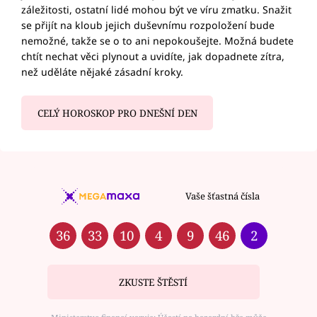
záležitosti, ostatní lidé mohou být ve víru zmatku. Snažit
se přijít na kloub jejich duševnímu rozpoložení bude
nemožné, takže se o to ani nepokoušejte. Možná budete
chtít nechat věci plynout a uvidíte, jak dopadnete zítra,
než uděláte nějaké zásadní kroky.
CELÝ HOROSKOP PRO DNEŠNÍ DEN
Vaše šťastná čísla
36
33
10
4
9
46
2
ZKUSTE ŠTĚSTÍ