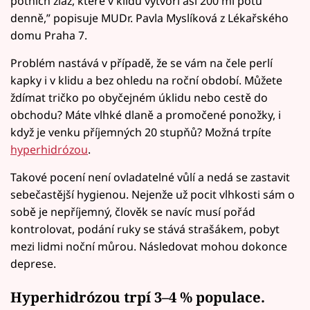
potních žláz, které v klidu vytvoří asi 200 ml potu
denně,” popisuje MUDr. Pavla Myslíková z Lékařského
domu Praha 7.
Problém nastává v případě, že se vám na čele perlí
kapky i v klidu a bez ohledu na roční období. Můžete
ždímat tričko po obyčejném úklidu nebo cestě do
obchodu? Máte vlhké dlaně a promočené ponožky, i
když je venku příjemných 20 stupňů? Možná trpíte
hyperhidrózou
.
Takové pocení není ovladatelné vůlí a nedá se zastavit
sebečastější hygienou. Nejenže už pocit vlhkosti sám o
sobě je nepříjemný, člověk se navíc musí pořád
kontrolovat, podání ruky se stává strašákem, pobyt
mezi lidmi noční můrou. Následovat mohou dokonce
deprese.
Hyperhidrózou trpí 3–4 % populace.