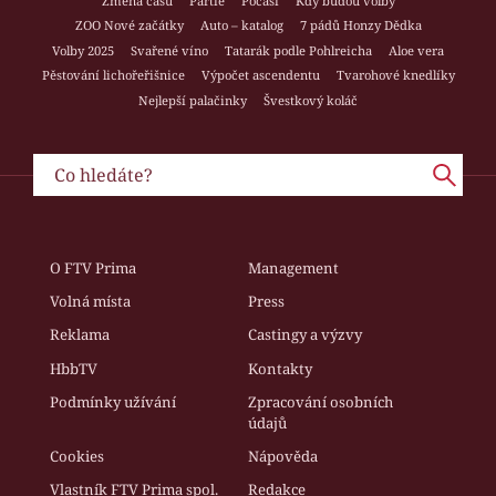
Změna času
Partie
Počasí
Kdy budou volby
ZOO Nové začátky
Auto – katalog
7 pádů Honzy Dědka
Volby 2025
Svařené víno
Tatarák podle Pohlreicha
Aloe vera
Pěstování lichořeřišnice
Výpočet ascendentu
Tvarohové knedlíky
Nejlepší palačinky
Švestkový koláč
O FTV Prima
Management
Volná místa
Press
Reklama
Castingy a výzvy
HbbTV
Kontakty
Podmínky užívání
Zpracování osobních
údajů
Cookies
Nápověda
Vlastník FTV Prima spol.
Redakce