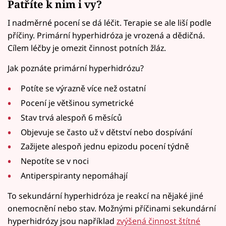
Patříte k nim i vy?
I nadměrné pocení se dá léčit. Terapie se ale liší podle
příčiny. Primární hyperhidróza je vrozená a dědičná.
Cílem léčby je omezit činnost potních žláz.
Jak poznáte primární hyperhidrózu?
Potíte se výrazně více než ostatní
Pocení je většinou symetrické
Stav trvá alespoň 6 měsíců
Objevuje se často už v dětství nebo dospívání
Zažijete alespoň jednu epizodu pocení týdně
Nepotíte se v noci
Antiperspiranty nepomáhají
To sekundární hyperhidróza je reakcí na nějaké jiné
onemocnění nebo stav. Možnými příčinami sekundární
hyperhidrózy jsou například
zvýšená činnost štítné