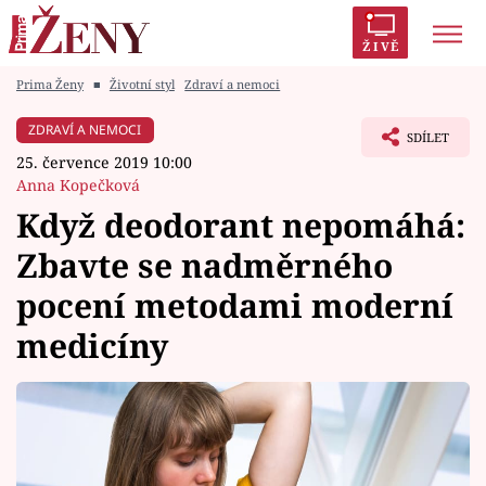
ŽIVĚ
Prima Ženy
■
Životní styl
Zdraví a nemoci
Trendy:
Polabí
Inspekce
Prostřeno!
AYTO?
ZDRAVÍ A NEMOCI
SDÍLET
Módní alarm
Zrádci
Proměny
25. července 2019 10:00
Anna Kopečková
Když deodorant nepomáhá:
Zbavte se nadměrného
Témata
pocení metodami moderní
Celebrity
medicíny
Vztahy
Seriály