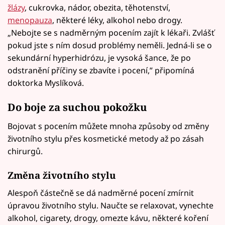
žlázy
, cukrovka, nádor, obezita, těhotenství,
menopauza
, některé léky, alkohol nebo drogy.
„Nebojte se s nadměrným pocením zajít k lékaři. Zvlášť
pokud jste s ním dosud problémy neměli. Jedná-li se o
sekundární hyperhidrózu, je vysoká šance, že po
odstranění příčiny se zbavíte i pocení,” připomíná
doktorka Myslíková.
Do boje za suchou pokožku
Bojovat s pocením můžete mnoha způsoby od změny
životního stylu přes kosmetické metody až po zásah
chirurgů.
Změna životního stylu
Alespoň částečně se dá nadměrné pocení zmírnit
úpravou životního stylu. Naučte se relaxovat, vynechte
alkohol, cigarety, drogy, omezte kávu, některé koření