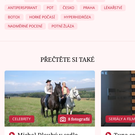
ANTIPERSPIRANT
POT
ČESKO
PRAHA
LÉKAŘSTVÍ
BOTOX
HORKÉ POČASÍ
HYPERHIDRÓZA
NADMĚRNÉ POCENÍ
POTNÍ ŽLÁZA
PŘEČTĚTE SI TAKÉ
CELEBRITY
SERIÁLY A FIL
8 fotografií
Michal Dlouhý v sedle
Tuna se chtěl vrátit domů.