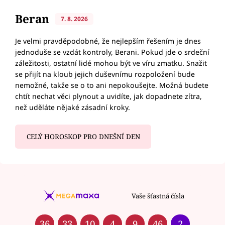
Beran
7. 8. 2026
Je velmi pravděpodobné, že nejlepším řešením je dnes
jednoduše se vzdát kontroly, Berani. Pokud jde o srdeční
záležitosti, ostatní lidé mohou být ve víru zmatku. Snažit
se přijít na kloub jejich duševnímu rozpoložení bude
nemožné, takže se o to ani nepokoušejte. Možná budete
chtít nechat věci plynout a uvidíte, jak dopadnete zítra,
než uděláte nějaké zásadní kroky.
CELÝ HOROSKOP PRO DNEŠNÍ DEN
Vaše šťastná čísla
36
33
10
4
9
46
2