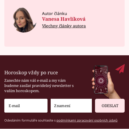
Autor článku
Vanesa Havlíková
Všechny články autora
Horoskop vždy po ruce
Zanechte nám váš e-mail a my vám
budeme zasílat pravidelný newsletter s
vaším horoskopem.
ODESLAT
Odesláním formuláře souhlasíte s
podmínkami zpracování osobních údajů