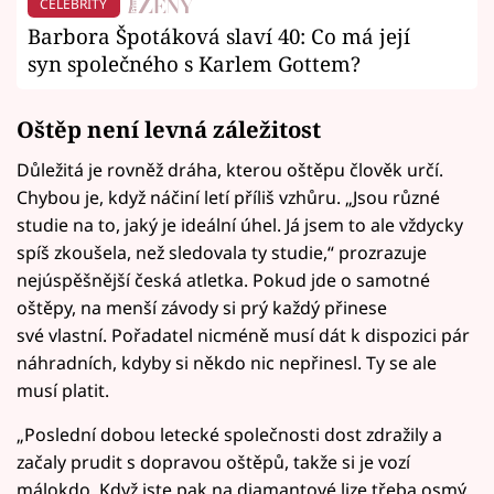
CELEBRITY
Barbora Špotáková slaví 40: Co má její
syn společného s Karlem Gottem?
Oštěp není levná záležitost
Důležitá je rovněž dráha, kterou oštěpu člověk určí.
Chybou je, když náčiní letí příliš vzhůru. „Jsou různé
studie na to, jaký je ideální úhel. Já jsem to ale vždycky
spíš zkoušela, než sledovala ty studie,“ prozrazuje
nejúspěšnější česká atletka. Pokud jde o samotné
oštěpy, na menší závody si prý každý přinese
své vlastní. Pořadatel nicméně musí dát k dispozici pár
náhradních, kdyby si někdo nic nepřinesl. Ty se ale
musí platit.
„Poslední dobou letecké společnosti dost zdražily a
začaly prudit s dopravou oštěpů, takže si je vozí
málokdo. Když jste pak na diamantové lize třeba osmý