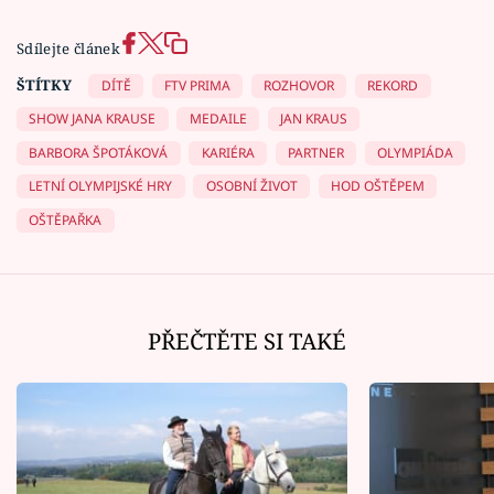
Sdílejte článek
ŠTÍTKY
DÍTĚ
FTV PRIMA
ROZHOVOR
REKORD
SHOW JANA KRAUSE
MEDAILE
JAN KRAUS
BARBORA ŠPOTÁKOVÁ
KARIÉRA
PARTNER
OLYMPIÁDA
LETNÍ OLYMPIJSKÉ HRY
OSOBNÍ ŽIVOT
HOD OŠTĚPEM
OŠTĚPAŘKA
PŘEČTĚTE SI TAKÉ