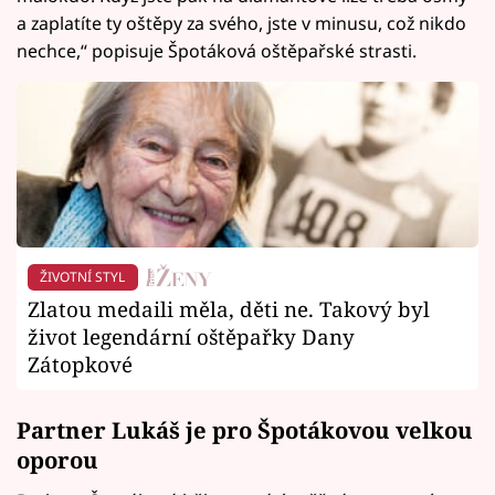
a zaplatíte ty oštěpy za svého, jste v minusu, což nikdo
nechce,“ popisuje Špotáková oštěpařské strasti.
ŽIVOTNÍ STYL
Zlatou medaili měla, děti ne. Takový byl
život legendární oštěpařky Dany
Zátopkové
Partner Lukáš je pro Špotákovou velkou
oporou