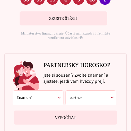
ZKUSTE ŠTĚSTÍ
Ministerstvo financí varuje: Účastí na hazardní hře může
vzniknout závislost ⑱
PARTNERSKÝ HOROSKOP
Jste si souzení? Zvolte znamení a
zjistěte, jestli vám hvězdy přejí.
VYPOČÍTAT