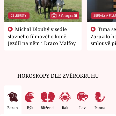
CELEBRITY
SERIÁLY A FIL
8 fotografií
Michal Dlouhý v sedle
Tuna se chtěl vrátit domů.
slavného filmového koně.
Zarazilo ho
Jezdil na něm i Draco Malfoy
smlouvě př
zemřít
HOROSKOPY DLE ZVĚROKRUHU
Beran
Býk
Blíženci
Rak
Lev
Panna
V