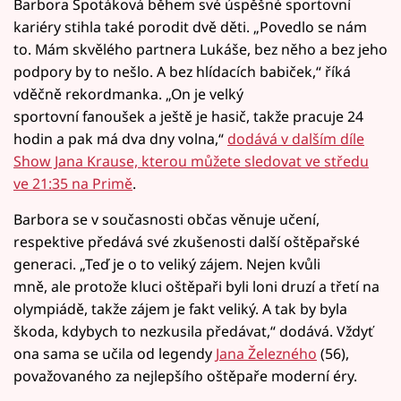
Barbora Špotáková během své úspěšné sportovní
kariéry stihla také porodit dvě děti. „Povedlo se nám
to. Mám skvělého partnera Lukáše, bez něho a bez jeho
podpory by to nešlo. A bez hlídacích babiček,“ říká
vděčně rekordmanka. „On je velký
sportovní fanoušek a ještě je hasič, takže pracuje 24
hodin a pak má dva dny volna,“
dodává v dalším díle
Show Jana Krause, kterou můžete sledovat ve středu
ve 21:35 na Primě
.
Barbora se v současnosti občas věnuje učení,
respektive předává své zkušenosti další oštěpařské
generaci. „Teď je o to veliký zájem. Nejen kvůli
mně, ale protože kluci oštěpaři byli loni druzí a třetí na
olympiádě, takže zájem je fakt veliký. A tak by byla
škoda, kdybych to nezkusila předávat,“ dodává. Vždyť
ona sama se učila od legendy
Jana Železného
(56),
považovaného za nejlepšího oštěpaře moderní éry.