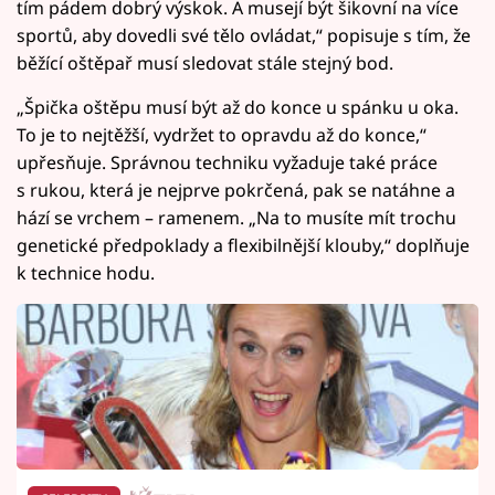
tím pádem dobrý výskok. A musejí být šikovní na více
sportů, aby dovedli své tělo ovládat,“ popisuje s tím, že
běžící oštěpař musí sledovat stále stejný bod.
„Špička oštěpu musí být až do konce u spánku u oka.
To je to nejtěžší, vydržet to opravdu až do konce,“
upřesňuje. Správnou techniku vyžaduje také práce
s rukou, která je nejprve pokrčená, pak se natáhne a
hází se vrchem –⁠ ramenem. „Na to musíte mít trochu
genetické předpoklady a flexibilnější klouby,“ doplňuje
k technice hodu.