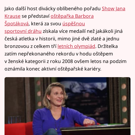
Jako další host divácky oblíbeného pořadu
Show Jana
Krause
se představí
oštěpařka Barbora
Špotáková
, která za svou
úspěšnou
sportovní dráhu
získala více medailí než jakákoli jiná
česká atletka v historii, mimo jiné dvě zlaté a jednu
bronzovou z celkem tří
letních olympiád
. Držitelka
zatím nepřekonaného rekordu v hodu oštěpem
v ženské kategorii z roku 2008 ovšem letos na podzim
oznámila konec aktivní oštěpařské kariéry.