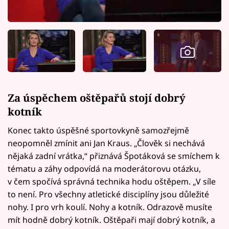
Za úspěchem oštěpařů stojí dobrý
kotník
Konec takto úspěšné sportovkyně samozřejmě
neopomněl zmínit ani Jan Kraus. „Člověk si nechává
nějaká zadní vrátka,“ přiznává Špotáková se smíchem k
tématu a záhy odpovídá na moderátorovu otázku,
v čem spočívá správná technika hodu oštěpem. „V síle
to není. Pro všechny atletické disciplíny jsou důležité
nohy. I pro vrh koulí. Nohy a kotník. Odrazově musíte
mít hodně dobrý kotník. Oštěpaři mají dobrý kotník, a