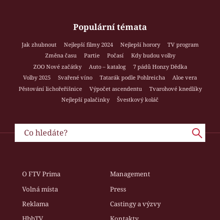
Populární témata
Jak zhubnout
Nejlepší filmy 2024
Nejlepší horory
TV program
Změna času
Partie
Počasí
Kdy budou volby
ZOO Nové začátky
Auto – katalog
7 pádů Honzy Dědka
Volby 2025
Svařené víno
Tatarák podle Pohlreicha
Aloe vera
Pěstování lichořeřišnice
Výpočet ascendentu
Tvarohové knedlíky
Nejlepší palačinky
Švestkový koláč
O FTV Prima
Management
Volná místa
Press
Reklama
Castingy a výzvy
HbbTV
Kontakty