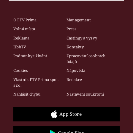
O FTV Prima
Management
Volná místa
Press
Reklama
Castingy a výzvy
HbbTV
Kontakty
Podmínky užívání
Zpracování osobních
údajů
Cookies
Nápověda
Vlastník FTV Prima spol.
Redakce
s r.o.
Nahlásit chybu
Nastavení soukromí
App Store