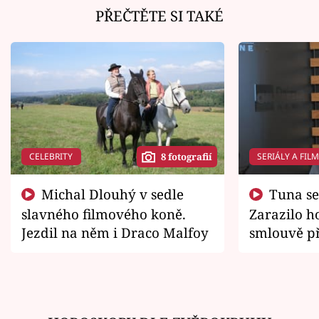
PŘEČTĚTE SI TAKÉ
CELEBRITY
SERIÁLY A FIL
8 fotografií
Michal Dlouhý v sedle
Tuna se chtěl vrátit domů.
slavného filmového koně.
Zarazilo ho
Jezdil na něm i Draco Malfoy
smlouvě př
zemřít