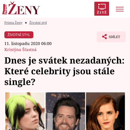
ŽIVĚ
Prima Ženy
■
Životní styl
Trendy:
Polabí
Inspekce
Prostřeno!
AYTO?
ŽIVOTNÍ STYL
SDÍLET
Módní alarm
Zrádci
Proměny
11. listopadu 2020 06:00
Kristýna Šťastná
Dnes je svátek nezadaných:
Které celebrity jsou stále
Témata
single?
Celebrity
Vztahy
Seriály