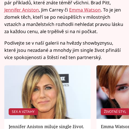
pár příkladů, které znáte téměř všichni. Brad Pitt,
Jennifer Aniston
, Jim Carrey či
Emma Watson
. To je jen
zlomek těch, kteří se po neúspěších v milostných
vztazích a manželstvích rozhodli nehledat pravou lásku
za každou cenu, ale trpělivě si na ni počkat.
Podívejte se v naší galerii na hvězdy showbyznysu,
které jsou nezadané a mnohdy jim single život přináší
více spokojenosti a štěstí než ten partnerský.
SEX A VZTAHY
ŽIVOTNÍ STYL
Jennifer Aniston miluje single život.
Emma Watson s