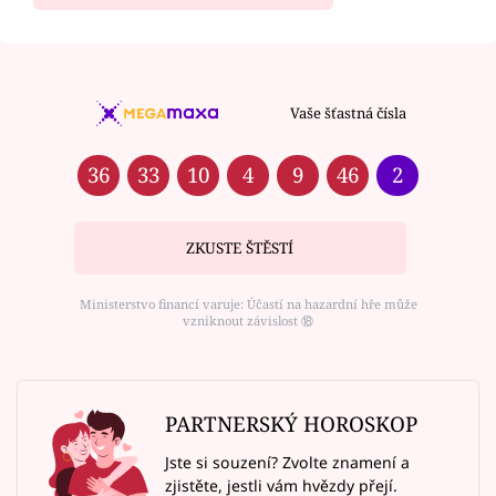
Vaše šťastná čísla
36
33
10
4
9
46
2
ZKUSTE ŠTĚSTÍ
Ministerstvo financí varuje: Účastí na hazardní hře může
vzniknout závislost ⑱
PARTNERSKÝ HOROSKOP
Jste si souzení? Zvolte znamení a
zjistěte, jestli vám hvězdy přejí.