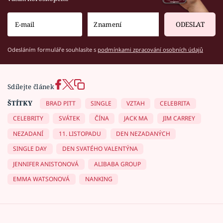
ODESLAT
Odesláním formuláře souhlasíte s
podmínkami zpracování osobních údajů
Sdílejte článek
ŠTÍTKY
BRAD PITT
SINGLE
VZTAH
CELEBRITA
CELEBRITY
SVÁTEK
ČÍNA
JACK MA
JIM CARREY
NEZADANÍ
11. LISTOPADU
DEN NEZADANÝCH
SINGLE DAY
DEN SVATÉHO VALENTÝNA
JENNIFER ANISTONOVÁ
ALIBABA GROUP
EMMA WATSONOVÁ
NANKING