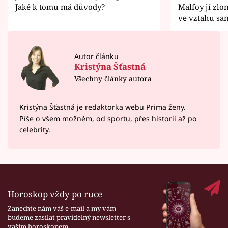
Jaké k tomu má důvody?
Malfoy jí zlom
ve vztahu sa
Autor článku
Kristýna Šťastná
Všechny články autora
Kristýna Šťastná je redaktorka webu Prima ženy.
Píše o všem možném, od sportu, přes historii až po
celebrity.
Horoskop vždy po ruce
Zanechte nám váš e-mail a my vám
budeme zasílat pravidelný newsletter s
vaším horoskopem.