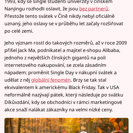
1993, kdy se single studenti univerzity v čínském
Nanjingu rozhodli oslavit, že jsou
bez partnerů
.
Přestože tento svátek v Číně nikdy nebyl oficiálně
uznaný, jeho oslavy se v průběhu let začaly rozšiřovat
po celé zemi.
Jeho význam rostl do takových rozměrů, až v roce 2009
přišel Jack Ma, podnikatel a majitel e-shopu Alibaba,
jednoho z největších čínských gigantů na poli
internetového nakupování, se zcela zásadním
nápadem: proměnit Single Day v nákupní svátek a
udělat z něj
globální fenomén
. Brzy se tak stal
ekvivalentem k americkému Black Friday. Tak v USA
neformálně nazývají pátek, který následuje po svátku
Díkůvzdání, kdy se obchodníci v rámci marketingové
akce snaží nalákat zákazníky na velmi nízké ceny.