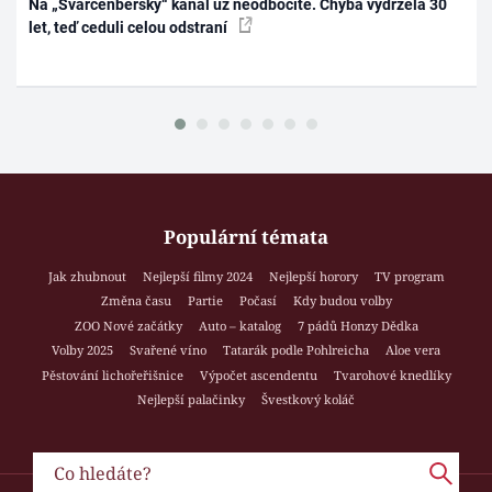
Na „Švarcenberský“ kanál už neodbočíte. Chyba vydržela 30
let, teď ceduli celou odstraní
Populární témata
Jak zhubnout
Nejlepší filmy 2024
Nejlepší horory
TV program
Změna času
Partie
Počasí
Kdy budou volby
ZOO Nové začátky
Auto – katalog
7 pádů Honzy Dědka
Volby 2025
Svařené víno
Tatarák podle Pohlreicha
Aloe vera
Pěstování lichořeřišnice
Výpočet ascendentu
Tvarohové knedlíky
Nejlepší palačinky
Švestkový koláč