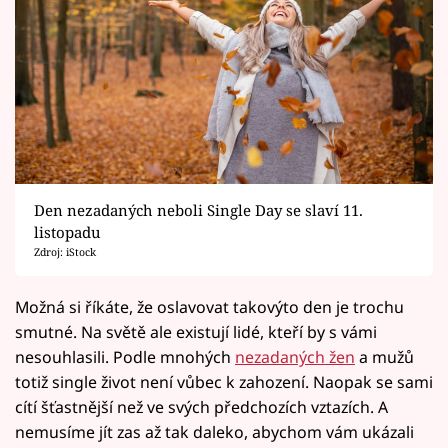
Den nezadaných neboli Single Day se slaví 11.
listopadu
Zdroj: iStock
Možná si říkáte, že oslavovat takovýto den je trochu
smutné. Na světě ale existují lidé, kteří by s vámi
nesouhlasili. Podle mnohých
nezadaných žen
a mužů
totiž single život není vůbec k zahození. Naopak se sami
cítí šťastnější než ve svých předchozích vztazích. A
nemusíme jít zas až tak daleko, abychom vám ukázali