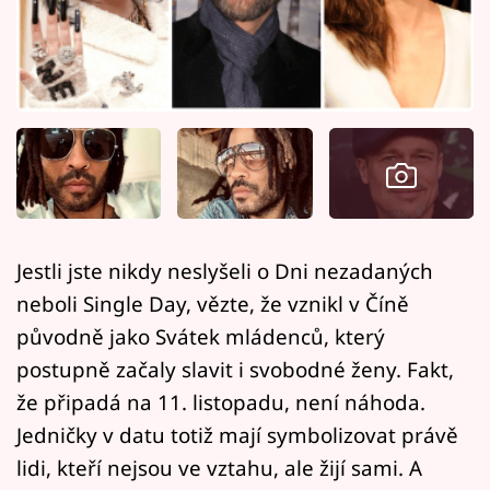
Horoskopy
Sledujte prima+
Filmový festival Karlovy Vary
Pořady
Mámy sobě
Jestli jste nikdy neslyšeli o Dni nezadaných
Přihlášení
neboli Single Day, vězte, že vznikl v Číně
původně jako Svátek mládenců, který
postupně začaly slavit i svobodné ženy. Fakt,
Sledujte nás
že připadá na 11. listopadu, není náhoda.
Jedničky v datu totiž mají symbolizovat právě
lidi, kteří nejsou ve vztahu, ale žijí sami. A