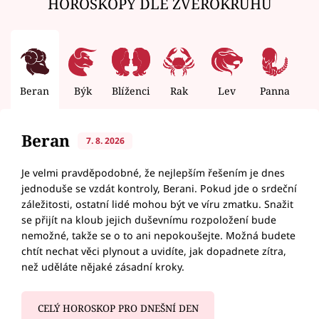
HOROSKOPY DLE ZVĚROKRUHU
Beran
Býk
Blíženci
Rak
Lev
Panna
V
Beran
7. 8. 2026
Je velmi pravděpodobné, že nejlepším řešením je dnes
jednoduše se vzdát kontroly, Berani. Pokud jde o srdeční
záležitosti, ostatní lidé mohou být ve víru zmatku. Snažit
se přijít na kloub jejich duševnímu rozpoložení bude
nemožné, takže se o to ani nepokoušejte. Možná budete
chtít nechat věci plynout a uvidíte, jak dopadnete zítra,
než uděláte nějaké zásadní kroky.
CELÝ HOROSKOP PRO DNEŠNÍ DEN