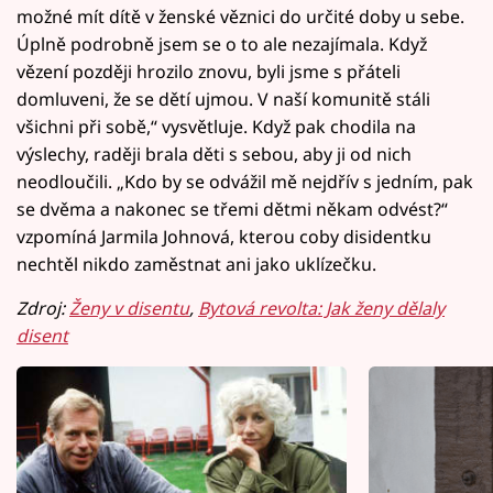
možné mít dítě v ženské věznici do určité doby u sebe.
Úplně podrobně jsem se o to ale nezajímala. Když
vězení později hrozilo znovu, byli jsme s přáteli
domluveni, že se dětí ujmou. V naší komunitě stáli
všichni při sobě,“ vysvětluje. Když pak chodila na
výslechy, raději brala děti s sebou, aby ji od nich
neodloučili. „Kdo by se odvážil mě nejdřív s jedním, pak
se dvěma a nakonec se třemi dětmi někam odvést?“
vzpomíná Jarmila Johnová, kterou coby disidentku
nechtěl nikdo zaměstnat ani jako uklízečku.
Zdroj:
Ženy v disentu
,
Bytová revolta: Jak ženy dělaly
disent