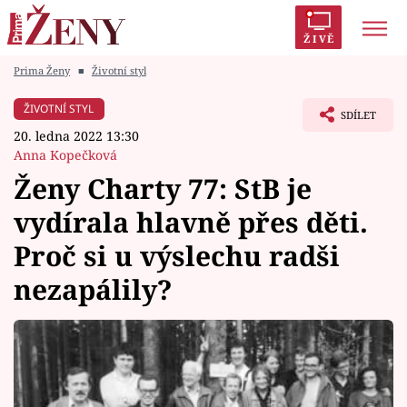
ŽIVĚ
Prima Ženy
■
Životní styl
Trendy:
Polabí
Inspekce
Prostřeno!
AYTO?
ŽIVOTNÍ STYL
SDÍLET
Módní alarm
Zrádci
Proměny
20. ledna 2022 13:30
Anna Kopečková
Ženy Charty 77: StB je
vydírala hlavně přes děti.
Témata
Proč si u výslechu radši
Celebrity
nezapálily?
Vztahy
Seriály