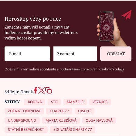
Horoskop vždy po ruce
Zanechte nám váš e-mail a my vám
budeme zasílat pravidelný newsletter s
vaším horoskopem.
ODESLAT
Odesláním formuláře souhlasíte s
podmínkami zpracování osobních údajů
Sdílejte článek
ŠTÍTKY
RODINA
STB
MANŽELÉ
VĚZNICE
ZDENA TOMINOVÁ
CHARTA 77
DISENT
UNDERGROUND
MARTA KUBIŠOVÁ
OLGA HAVLOVÁ
STÁTNÍ BEZPEČNOST
SIGNATÁŘI CHARTY 77