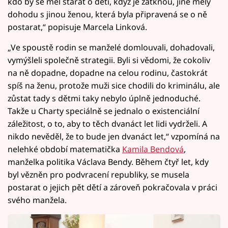
kdo by se měl starat o děti, když je zatknou, jiné měly
dohodu s jinou ženou, která byla připravená se o ně
postarat,“ popisuje Marcela Linková.
„Ve spoustě rodin se manželé domlouvali, dohadovali,
vymýšleli společně strategii. Byli si vědomi, že cokoliv
na ně dopadne, dopadne na celou rodinu, častokrát
spíš na ženu, protože muži sice chodili do kriminálu, ale
zůstat tady s dětmi taky nebylo úplně jednoduché.
Takže u Charty speciálně se jednalo o existenciální
záležitost, o to, aby to těch dvanáct let lidi vydrželi. A
nikdo nevěděl, že to bude jen dvanáct let,“ vzpomíná na
nelehké období matematička
Kamila Bendová
,
manželka politika Václava Bendy. Během čtyř let, kdy
byl vězněn pro podvracení republiky, se musela
postarat o jejich pět dětí a zároveň pokračovala v práci
svého manžela.