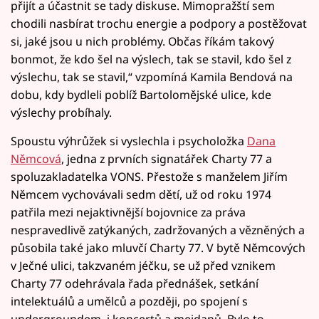
přijít a účastnit se tady diskuse. Mimopražští sem
chodili nasbírat trochu energie a podpory a postěžovat
si, jaké jsou u nich problémy. Občas říkám takový
bonmot, že kdo šel na výslech, tak se stavil, kdo šel z
výslechu, tak se stavil,“ vzpomíná Kamila Bendová na
dobu, kdy bydleli poblíž Bartolomějské ulice, kde
výslechy probíhaly.
Spoustu výhrůžek si vyslechla i psycholožka
Dana
Němcová
, jedna z prvních signatářek Charty 77 a
spoluzakladatelka VONS. Přestože s manželem Jiřím
Němcem vychovávali sedm dětí, už od roku 1974
patřila mezi nejaktivnější bojovnice za práva
nespravedlivě zatýkaných, zadržovaných a vězněných a
působila také jako mluvčí Charty 77. V bytě Němcových
v Ječné ulici, takzvaném jéčku, se už před vznikem
Charty 77 odehrávala řada přednášek, setkání
intelektuálů a umělců a později, po spojení s
undergroundem, i koncertů a mejdanů. Bylo to