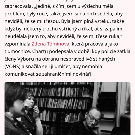
zapracovala. „Jediné, s čím jsem u výslechu měla
problém, byly ruce, takže jsem si na nich seděla, aby
neviděli, že se mi třesou. Byla jsem plná vzteku, takže i
když byl některý trochu vstřícný a říkal, ať si zapálím,
neudělala jsem to, aby neviděli, že se mi třese ruka,“
vzpomínala
Zdena Tominová
, která pracovala jako
tlumočnice. Chartu podepsala v době, kdy policie zatkla
členy Výboru na obranu nespravedlivě stíhaných
(VONS) a snažila se i ji umlčet, aby nemohla
komunikovat se zahraničními novináři.