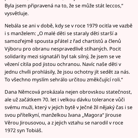
Byla jsem připravená na to, že se může stát leccos,“
vysvětluje.
Nebála se ani v době, kdy se v roce 1979 ocitla ve vazbě
i s manželem: „O malé děti se staraly děti starší a
samozřejmě spousta přátel z řad chartistů a členů
Výboru pro obranu nespravedlivě stíhaných. Pocit
solidarity mezi signatáři byl tak silný, že jsem se ve
vězení cítila pod jistou ochranou. Navíc naše děti v
jednu chvíli prohlásily, že jsou ochotny jít sedět za nás.
To všechno myslím sehrálo určitou změkčující roli.“
Dana Němcová prokázala nejen obrovskou statečnost,
ale už začátkem 70. let i velkou dávku tolerance vůči
svému muži, který v jejich bytě v Ječné žil nějaký čas i se
svou přítelkyní, manželkou Ivana „Magora“ Jirouse
Věrou Jirousovou, a z jejich vztahu se narodil v roce
1972 syn Tobiáš.