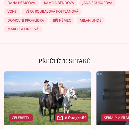
DANA NĚMCOVÁ
KAMILA BENDOVÁ
JANA SOUKUPOVÁ
VONS
VĚRA ROUBALOVÁ KOSTLÁNOVÁ
DOMOVNÍ PROHLÍDKA
JIŘÍ NĚMEC
MILAN UHDE
MARCELA LINKOVÁ
PŘEČTĚTE SI TAKÉ
CELEBRITY
SERIÁLY A FIL
8 fotografií