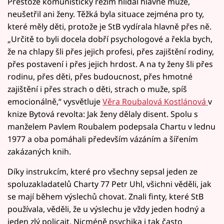
Přestože komunistický režim hlídal hlavně muže,
neušetřil ani ženy. Těžká byla situace zejména pro ty,
které měly děti, protože je StB vydírala hlavně přes ně.
„Určitě to byli docela dobří psychologové a řekla bych,
že na chlapy šli přes jejich profesi, přes zajištění rodiny,
přes postavení i přes jejich hrdost. A na ty ženy šli přes
rodinu, přes děti, přes budoucnost, přes hmotné
zajištění i přes strach o děti, strach o muže, spíš
emocionálně,“ vysvětluje
Věra Roubalová Kostlánová
v
knize Bytová revolta: Jak ženy dělaly disent. Spolu s
manželem Pavlem Roubalem podepsala Chartu v lednu
1977 a oba pomáhali především vázáním a šířením
zakázaných knih.
Díky instrukcím, které pro všechny sepsal jeden ze
spoluzakladatelů Charty 77 Petr Uhl, všichni věděli, jak
se mají během výslechů chovat. Znali finty, které StB
používala, věděli, že u výslechu je vždy jeden hodný a
jeden zlý policajt. Nicméně psychika i tak často