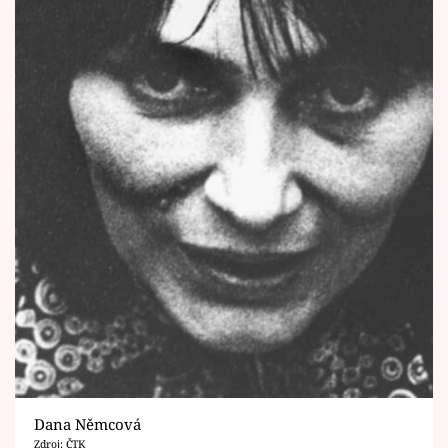
Dana Němcová
Zdroj: ČTK