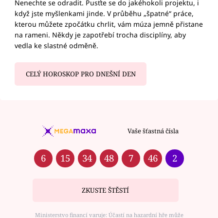
Nenechte se odradit. Pusťte se do jakéhokoli projektu, i
když jste myšlenkami jinde. V průběhu „špatné“ práce,
kterou můžete zpočátku chrlit, vám múza jemně přistane
na rameni. Někdy je zapotřebí trocha disciplíny, aby
vedla ke slastné odměně.
CELÝ HOROSKOP PRO DNEŠNÍ DEN
Vaše šťastná čísla
6
15
34
48
7
46
2
ZKUSTE ŠTĚSTÍ
Ministerstvo financí varuje: Účastí na hazardní hře může