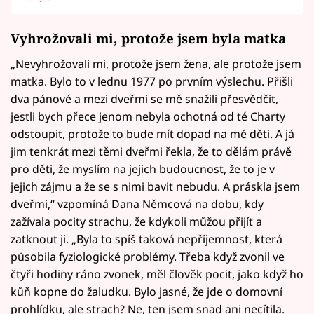
Vyhrožovali mi, protože jsem byla matka
„Nevyhrožovali mi, protože jsem žena, ale protože jsem
matka. Bylo to v lednu 1977 po prvním výslechu. Přišli
dva pánové a mezi dveřmi se mě snažili přesvědčit,
jestli bych přece jenom nebyla ochotná od té Charty
odstoupit, protože to bude mít dopad na mé děti. A já
jim tenkrát mezi těmi dveřmi řekla, že to dělám právě
pro děti, že myslím na jejich budoucnost, že to je v
jejich zájmu a že se s nimi bavit nebudu. A práskla jsem
dveřmi,“ vzpomíná Dana Němcová na dobu, kdy
zažívala pocity strachu, že kdykoli můžou přijít a
zatknout ji. „Byla to spíš taková nepříjemnost, která
působila fyziologické problémy. Třeba když zvonil ve
čtyři hodiny ráno zvonek, měl člověk pocit, jako když ho
kůň kopne do žaludku. Bylo jasné, že jde o domovní
prohlídku, ale strach? Ne, ten jsem snad ani necítila.