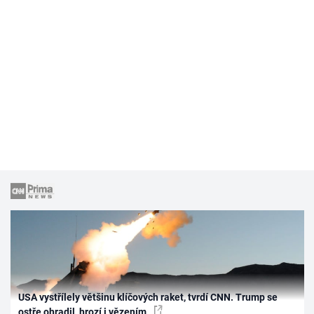
USA vystřílely většinu klíčových raket, tvrdí CNN. Trump se
ostře ohradil, hrozí i vězením