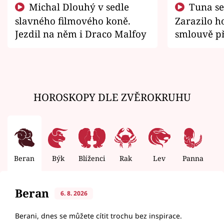
Michal Dlouhý v sedle
Tuna se chtěl vrátit domů.
slavného filmového koně.
Zarazilo ho
Jezdil na něm i Draco Malfoy
smlouvě př
zemřít
HOROSKOPY DLE ZVĚROKRUHU
Beran
Býk
Blíženci
Rak
Lev
Panna
V
Beran
6. 8. 2026
Berani, dnes se můžete cítit trochu bez inspirace.