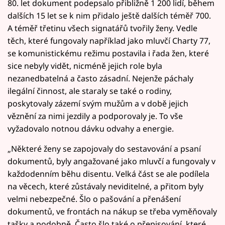
80. let dokument podepsalo přibližně 1 200 lidí, během
dalších 15 let se k nim přidalo ještě dalších téměř 700.
A téměř třetinu všech signatářů tvořily ženy. Vedle
těch, které fungovaly například jako mluvčí Charty 77,
se komunistickému režimu postavila i řada žen, které
sice nebyly vidět, nicméně jejich role byla
nezanedbatelná a často zásadní. Nejenže páchaly
ilegální činnost, ale staraly se také o rodiny,
poskytovaly zázemí svým mužům a v době jejich
věznění za nimi jezdily a podporovaly je. To vše
vyžadovalo notnou dávku odvahy a energie.
„Některé ženy se zapojovaly do sestavování a psaní
dokumentů, byly angažované jako mluvčí a fungovaly v
každodenním běhu disentu. Velká část se ale podílela
na věcech, které zůstávaly neviditelné, a přitom byly
velmi nebezpečné. Šlo o pašování a přenášení
dokumentů, ve frontách na nákup se třeba vyměňovaly
tašky a podobně. Často šlo také o přepisování, které