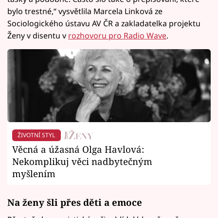
bylo trestné,“ vysvětlila Marcela Linková ze
Sociologického ústavu AV ČR a zakladatelka projektu
Ženy v disentu v
rozhovoru pro Radio Wave
.
ŽIVOTNÍ STYL
Věcná a úžasná Olga Havlová:
Nekomplikuj věci nadbytečným
myšlením
Na ženy šli přes děti a emoce