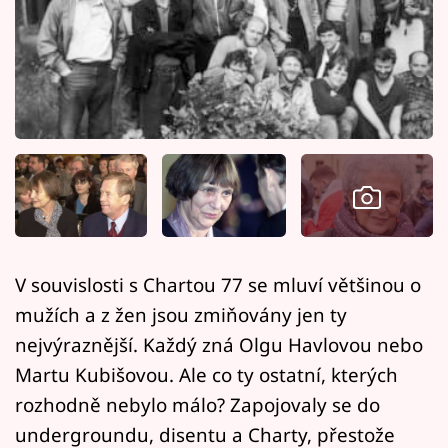
Horoskopy
Sledujte prima+
Filmový festival Karlovy Vary
Pořady
Mámy sobě
Přihlášení
V souvislosti s Chartou 77 se mluví většinou o
mužích a z žen jsou zmiňovány jen ty
Sledujte nás
nejvýraznější. Každý zná Olgu Havlovou nebo
Martu Kubišovou. Ale co ty ostatní, kterých
rozhodně nebylo málo? Zapojovaly se do
undergroundu, disentu a Charty, přestože