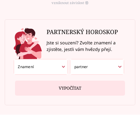
vzniknout závislost ⑱
PARTNERSKÝ HOROSKOP
Jste si souzení? Zvolte znamení a
zjistěte, jestli vám hvězdy přejí.
VYPOČÍTAT