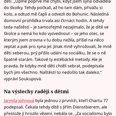
děti. „Úplně poprvé mě chytli, když jsem syna odváděla
do školky. Tehdy počkali, až ho tam dám, přivážu si
kolo, a odtud mě čapli a odvezli do Bohunic. Následná
domovní prohlídka trvala asi čtrnáct hodin. A tehdy
teda naštěstí – je samozřejmě nezajímalo, že je dítě ve
školce a nemá ho kdo vyzvednout – se jeho otec, se
kterým jsem zrovna v tu dobu nežila, přišel na něco
zeptat a pak pro syna jel. Jinak mně vyhrožovali, že mně
děti seberou, prý přišlo udání na sociálku, že se o ně
špatně starám. Takové ty estébácké metody. Ale je
pravda, že kdyby mně děti chtěli sebrat, podepísala
bych jim všechno. Naštěstí to nedošlo tak daleko,“
vypráví Soukupová.
Na výslechy raději s dětmi
Jarmila Johnová
byla jednou z prvních, kteří Chartu 77
podepsali. Čekala tehdy dítě s Jiřím Dienstbierem, ale
přestože jí hrozilo vězení, nebála se. „Za socialismu bylo