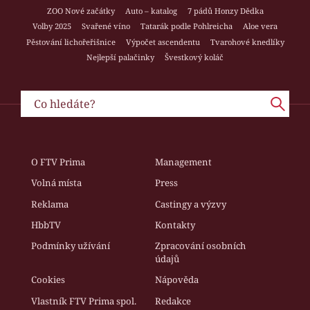
ZOO Nové začátky
Auto – katalog
7 pádů Honzy Dědka
Volby 2025
Svařené víno
Tatarák podle Pohlreicha
Aloe vera
Pěstování lichořeřišnice
Výpočet ascendentu
Tvarohové knedlíky
Nejlepší palačinky
Švestkový koláč
O FTV Prima
Management
Volná místa
Press
Reklama
Castingy a výzvy
HbbTV
Kontakty
Podmínky užívání
Zpracování osobních
údajů
Cookies
Nápověda
Vlastník FTV Prima spol.
Redakce