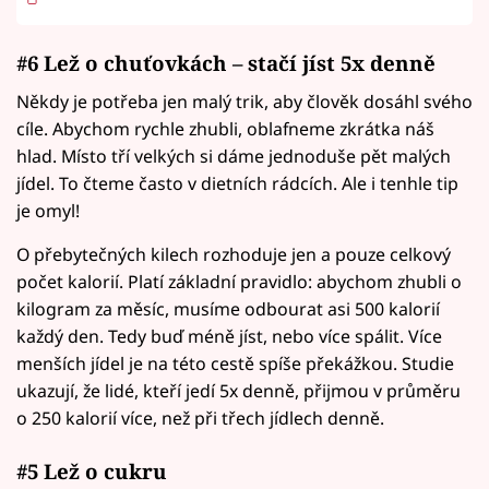
#6 Lež o chuťovkách – stačí jíst 5x denně
Někdy je potřeba jen malý trik, aby člověk dosáhl svého
cíle. Abychom rychle zhubli, oblafneme zkrátka náš
hlad. Místo tří velkých si dáme jednoduše pět malých
jídel. To čteme často v dietních rádcích. Ale i tenhle tip
je omyl!
O přebytečných kilech rozhoduje jen a pouze celkový
počet kalorií. Platí základní pravidlo: abychom zhubli o
kilogram za měsíc, musíme odbourat asi 500 kalorií
každý den. Tedy buď méně jíst, nebo více spálit. Více
menších jídel je na této cestě spíše překážkou. Studie
ukazují, že lidé, kteří jedí 5x denně, přijmou v průměru
o 250 kalorií více, než při třech jídlech denně.
#5 Lež o cukru