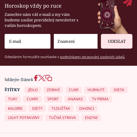
Horoskop vždy po ruce
Zanechte nám váš e-mail a my vám
budeme zasílat pravidelný newsletter s
vaším horoskopem.
ODESLAT
Odesláním formuláře souhlasíte s
podmínkami zpracování osobních údajů
Sdílejte článek
ŠTÍTKY
JÍDLO
ZDRAVÍ
CUKR
HUBNUTÍ
DIETA
TUKY
CUKRY
SPORT
ANANAS
TV PRIMA
KALORIE
DIETY
TLOUŠŤKA
DAVINCI
LIGHT POTRAVINY
TUČNÁ STRAVA
ENZYM