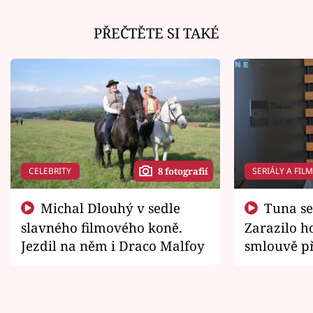
PŘEČTĚTE SI TAKÉ
CELEBRITY
SERIÁLY A FIL
8 fotografií
Michal Dlouhý v sedle
Tuna se chtěl vrátit domů.
slavného filmového koně.
Zarazilo ho
Jezdil na něm i Draco Malfoy
smlouvě př
zemřít