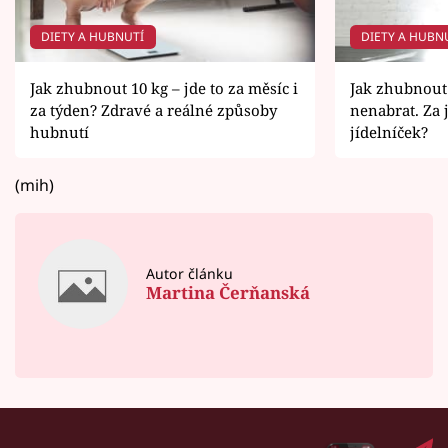
DIETY A HUBNUTÍ
DIETY A HUBN
Jak zhubnout 10 kg – jde to za měsíc i
Jak zhubnout 
za týden? Zdravé a reálné způsoby
nenabrat. Za 
hubnutí
jídelníček?
(mih)
Autor článku
Martina Čerňanská