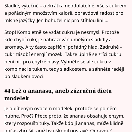
Sladké, výtečné – a zkrátka neodolatelné. Vše s cukrem
a pořádným množstvím kalorií, opravdová radost pro
mlsné jazýčky. Jen bohužel nic pro štíhlou linii…
Stop! Kompletně se vzdát cukru je nesmysl. Protože
kde chybí cukr, je nahrazován umělými sladidly a
aromaty. A ty často zapříčiní pořádný hlad. Zadruhé –
cukr zásobí energií mozek. Takže úplně se zříci cukru
není nic pro chytré hlavy. Vyhněte se ale cukru v
kombinaci s tukem, tedy sladkostem, a sáhněte raději
po sladkém ovoci.
#4 Lež o ananasu, aneb zázračná dieta
modelek
Je oblíbeným ovocem modelek, protože se po něm
hubne. Proč? Přece proto, že ananas obsahuje enzym,
který rozpouští tuky. Takže kdo jí ananas, může klidně
občas zhřešit, aniž by uškodil postavě. Opravdu?