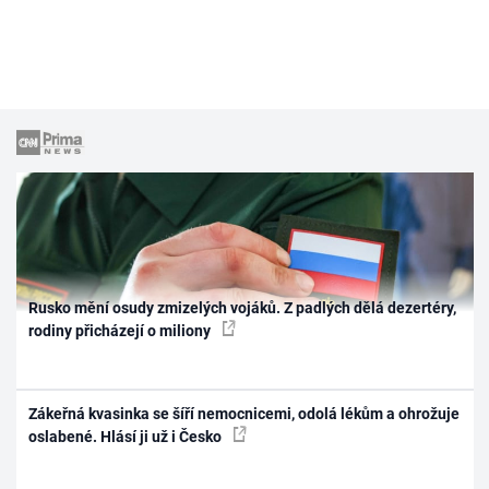
Rusko mění osudy zmizelých vojáků. Z padlých dělá dezertéry,
rodiny přicházejí o miliony
Zákeřná kvasinka se šíří nemocnicemi, odolá lékům a ohrožuje
oslabené. Hlásí ji už i Česko