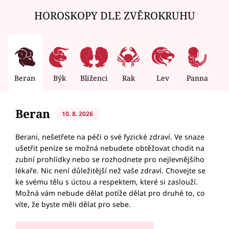
HOROSKOPY DLE ZVĚROKRUHU
Beran
Býk
Blíženci
Rak
Lev
Panna
V
Beran
10. 8. 2026
Berani, nešetřete na péči o své fyzické zdraví. Ve snaze
ušetřit peníze se možná nebudete obtěžovat chodit na
zubní prohlídky nebo se rozhodnete pro nejlevnějšího
lékaře. Nic není důležitější než vaše zdraví. Chovejte se
ke svému tělu s úctou a respektem, které si zaslouží.
Možná vám nebude dělat potíže dělat pro druhé to, co
víte, že byste měli dělat pro sebe.