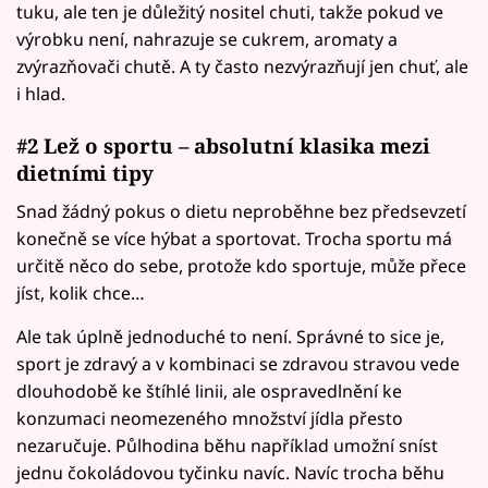
tuku, ale ten je důležitý nositel chuti, takže pokud ve
výrobku není, nahrazuje se cukrem, aromaty a
zvýrazňovači chutě. A ty často nezvýrazňují jen chuť, ale
i hlad.
#2 Lež o sportu – absolutní klasika mezi
dietními tipy
Snad žádný pokus o dietu neproběhne bez předsevzetí
konečně se více hýbat a sportovat. Trocha sportu má
určitě něco do sebe, protože kdo sportuje, může přece
jíst, kolik chce…
Ale tak úplně jednoduché to není. Správné to sice je,
sport je zdravý a v kombinaci se zdravou stravou vede
dlouhodobě ke štíhlé linii, ale ospravedlnění ke
konzumaci neomezeného množství jídla přesto
nezaručuje. Půlhodina běhu například umožní sníst
jednu čokoládovou tyčinku navíc. Navíc trocha běhu