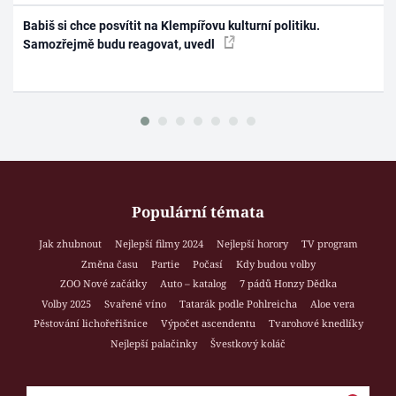
Babiš si chce posvítit na Klempířovu kulturní politiku.
Samozřejmě budu reagovat, uvedl
Populární témata
Jak zhubnout
Nejlepší filmy 2024
Nejlepší horory
TV program
Změna času
Partie
Počasí
Kdy budou volby
ZOO Nové začátky
Auto – katalog
7 pádů Honzy Dědka
Volby 2025
Svařené víno
Tatarák podle Pohlreicha
Aloe vera
Pěstování lichořeřišnice
Výpočet ascendentu
Tvarohové knedlíky
Nejlepší palačinky
Švestkový koláč