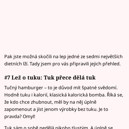
Pak jste možná skočili na lep jedné ze sedmi největších
dietních lží. Tady jsem pro vás připravili jejich přehled.
#7 Lež o tuku: Tuk přece dělá tuk
Tučný hamburger – to je důvod mít špatné svědomí.
Hodně tuku i kalorií, klasická kalorická bomba. Říká se,
že kdo chce zhubnout, měl by na něj úplně
zapomenout a jíst jenom výrobky bez tuku. Je to
pravda? Omyl!
Tuk sám o sobě nedělá nikoho tlustým. A úplně se