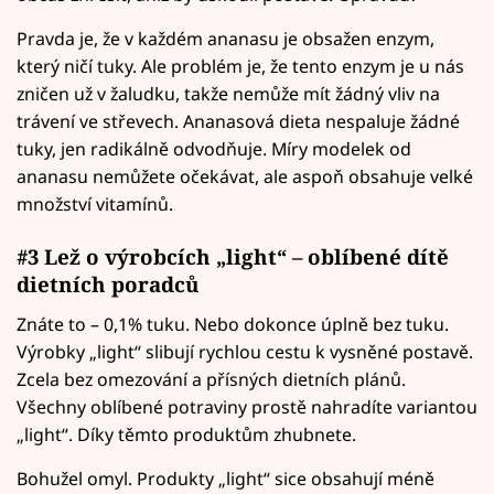
Pravda je, že v každém ananasu je obsažen enzym,
který ničí tuky. Ale problém je, že tento enzym je u nás
zničen už v žaludku, takže nemůže mít žádný vliv na
trávení ve střevech. Ananasová dieta nespaluje žádné
tuky, jen radikálně odvodňuje. Míry modelek od
ananasu nemůžete očekávat, ale aspoň obsahuje velké
množství vitamínů.
#3 Lež o výrobcích „light“ – oblíbené dítě
dietních poradců
Znáte to – 0,1% tuku. Nebo dokonce úplně bez tuku.
Výrobky „light“ slibují rychlou cestu k vysněné postavě.
Zcela bez omezování a přísných dietních plánů.
Všechny oblíbené potraviny prostě nahradíte variantou
„light“. Díky těmto produktům zhubnete.
Bohužel omyl. Produkty „light“ sice obsahují méně