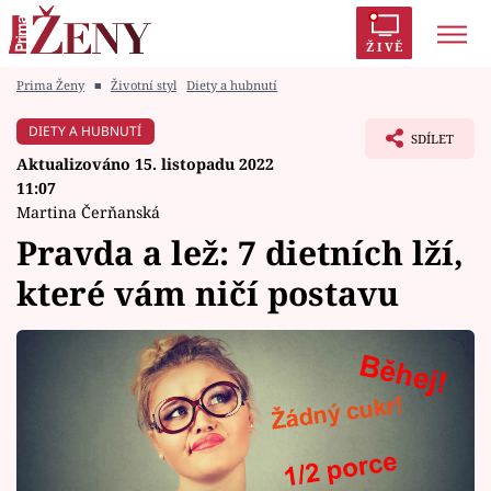
ŽIVĚ
Prima Ženy
■
Životní styl
Diety a hubnutí
Trendy:
Polabí
Inspekce
Prostřeno!
AYTO?
DIETY A HUBNUTÍ
SDÍLET
Módní alarm
Zrádci
Proměny
Aktualizováno 15. listopadu 2022
11:07
Martina Čerňanská
Pravda a lež: 7 dietních lží,
Témata
které vám ničí postavu
Celebrity
Vztahy
Seriály