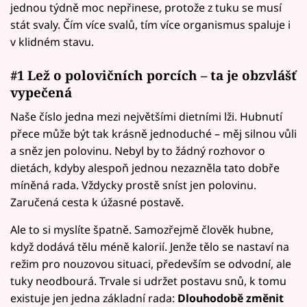
jednou týdně moc nepřinese, protože z tuku se musí
stát svaly. Čím více svalů, tím více organismus spaluje i
v klidném stavu.
#1 Lež o polovičních porcích – ta je obzvlášť
vypečená
Naše číslo jedna mezi největšími dietními lži. Hubnutí
přece může být tak krásně jednoduché – měj silnou vůli
a sněz jen polovinu. Nebyl by to žádný rozhovor o
dietách, kdyby alespoň jednou nezazněla tato dobře
míněná rada. Vždycky prostě sníst jen polovinu.
Zaručená cesta k úžasné postavě.
Ale to si myslíte špatně. Samozřejmě člověk hubne,
když dodává tělu méně kalorií. Jenže tělo se nastaví na
režim pro nouzovou situaci, především se odvodní, ale
tuky neodbourá. Trvale si udržet postavu snů, k tomu
existuje jen jedna základní rada:
Dlouhodobě změnit