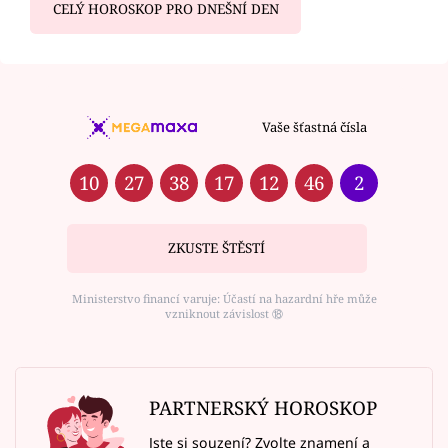
CELÝ HOROSKOP PRO DNEŠNÍ DEN
Vaše šťastná čísla
10
27
38
17
12
46
2
ZKUSTE ŠTĚSTÍ
Ministerstvo financí varuje: Účastí na hazardní hře může
vzniknout závislost ⑱
PARTNERSKÝ HOROSKOP
Jste si souzení? Zvolte znamení a