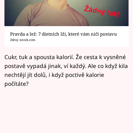
Horoskopy
Sledujte prima+
Filmový festival Karlovy Vary
Pravda a lež: 7 dietních lží, které vám ničí postavu
Zdroj: istock.com
Pořady
Cukr, tuk a spousta kalorií. Že cesta k vysněné
Mámy sobě
postavě vypadá jinak, ví každý. Ale co když kila
nechtějí jít dolů, i když poctivě kalorie
Přihlášení
počítáte?
Sledujte nás