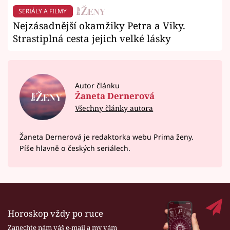
SERIÁLY A FILMY
Nejzásadnější okamžiky Petra a Viky.
Strastiplná cesta jejich velké lásky
Autor článku
Žaneta Dernerová
Všechny články autora
Žaneta Dernerová je redaktorka webu Prima ženy.
Píše hlavně o českých seriálech.
Horoskop vždy po ruce
Zanechte nám váš e-mail a my vám