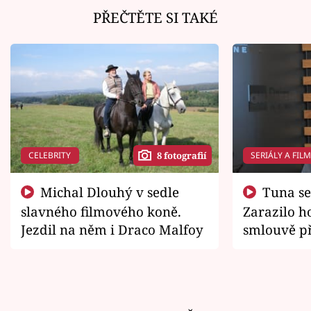
PŘEČTĚTE SI TAKÉ
CELEBRITY
SERIÁLY A FIL
8 fotografií
Michal Dlouhý v sedle
Tuna se chtěl vrátit domů.
slavného filmového koně.
Zarazilo ho
Jezdil na něm i Draco Malfoy
smlouvě př
zemřít