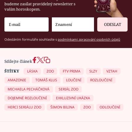
budeme zasílat pravidelný newsletter s
vaším horoskopem.
ODESLAT
Odesláním formuláře souhlasíte s
podmínkami zpracování osobních údajů
Sdílejte článek
ŠTÍTKY
LÁSKA
ZOO
FTV PRIMA
SLZY
VZTAH
AMAZONIE
TOMÁŠ KLUS
LOUČENÍ
ROZLOUČENÍ
MICHAELA PECHÁČKOVÁ
SERIÁL ZOO
DOJEMNÉ ROZLOUČENÍ
EXKLUZIVNÍ UKÁZKA
HERCI SERIÁLU ZOO
ŠIMON BILINA
ZOO
ODLOUČENÍ