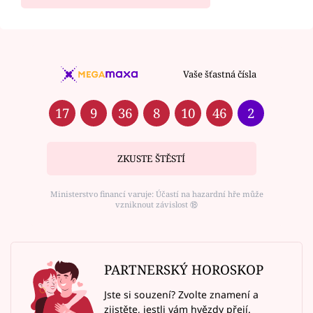
Vaše šťastná čísla
17
9
36
8
10
46
2
ZKUSTE ŠTĚSTÍ
Ministerstvo financí varuje: Účastí na hazardní hře může
vzniknout závislost ⑱
PARTNERSKÝ HOROSKOP
Jste si souzení? Zvolte znamení a
zjistěte, jestli vám hvězdy přejí.