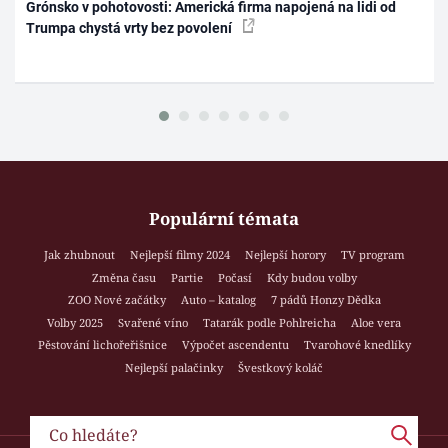
Grónsko v pohotovosti: Americká firma napojená na lidi od
Trumpa chystá vrty bez povolení
Populární témata
Jak zhubnout
Nejlepší filmy 2024
Nejlepší horory
TV program
Změna času
Partie
Počasí
Kdy budou volby
ZOO Nové začátky
Auto – katalog
7 pádů Honzy Dědka
Volby 2025
Svařené víno
Tatarák podle Pohlreicha
Aloe vera
Pěstování lichořeřišnice
Výpočet ascendentu
Tvarohové knedlíky
Nejlepší palačinky
Švestkový koláč