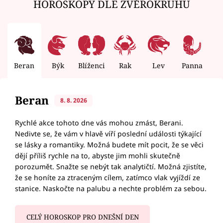
HOROSKOPY DLE ZVĚROKRUHU
Beran
Býk
Blíženci
Rak
Lev
Panna
V
Beran
8. 8. 2026
Rychlé akce tohoto dne vás mohou zmást, Berani.
Nedivte se, že vám v hlavě víří poslední události týkající
se lásky a romantiky. Možná budete mít pocit, že se věci
dějí příliš rychle na to, abyste jim mohli skutečně
porozumět. Snažte se nebýt tak analytičtí. Možná zjistíte,
že se honíte za ztraceným cílem, zatímco vlak vyjíždí ze
stanice. Naskočte na palubu a nechte problém za sebou.
CELÝ HOROSKOP PRO DNEŠNÍ DEN