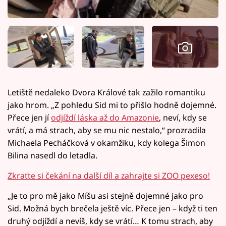
Letiště nedaleko Dvora Králové tak zažilo romantiku
jako hrom. „Z pohledu Sid mi to přišlo hodně dojemné.
Přece jen jí
odjíždí láska až do Amazonie
, neví, kdy se
vrátí, a má strach, aby se mu nic nestalo,“ prozradila
Michaela Pecháčková v okamžiku, kdy kolega Šimon
Bilina nasedl do letadla.
Zkraťte si čekání na další díl a zahrajte si ZOO pexeso!
„Je to pro mě jako Míšu asi stejně dojemné jako pro
Sid. Možná bych brečela ještě víc. Přece jen – když ti ten
druhý odjíždí a nevíš, kdy se vrátí… K tomu strach, aby