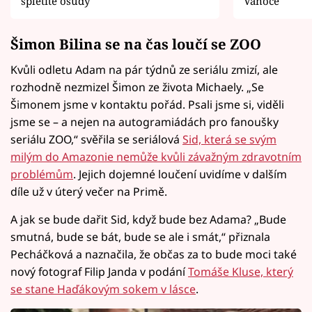
spletité osudy
Vánoce
Šimon Bilina se na čas loučí se ZOO
Kvůli odletu Adam na pár týdnů ze seriálu zmizí, ale
rozhodně nezmizel Šimon ze života Michaely. „Se
Šimonem jsme v kontaktu pořád. Psali jsme si, viděli
jsme se – a nejen na autogramiádách pro fanoušky
seriálu ZOO,“ svěřila se seriálová
Sid, která se svým
milým do Amazonie nemůže kvůli závažným zdravotním
problémům
. Jejich dojemné loučení uvidíme v dalším
díle už v úterý večer na Primě.
A jak se bude dařit Sid, když bude bez Adama? „Bude
smutná, bude se bát, bude se ale i smát,“ přiznala
Pecháčková a naznačila, že občas za to bude moci také
nový fotograf Filip Janda v podání
Tomáše Kluse, který
se stane Haďákovým sokem v lásce
.