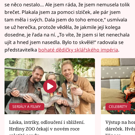
se něco nestalo… Ale jsem ráda, že jsem nemusela tolik
brečet. Plakala jsem za pomoci slziček, ale pár jsem
tam měla i svých. Dala jsem do toho emoce,“ usmívala
se už herečka, protože věděla, že jakmile její kolega
dosedne, je řada na ní. „To víte, že jsem si let nenechala
ujít a hned jsem nasedla. Bylo to skvělé!“ radovala se
představitelka
bohaté dědičky sklářského impéria
.
SERIÁLY A FILMY
CELEBRITY
Láska, intriky, odloučení i sblížení.
Výstup na ho
Hrdiny ZOO čekají v novém roce
dáreček. Hvěz