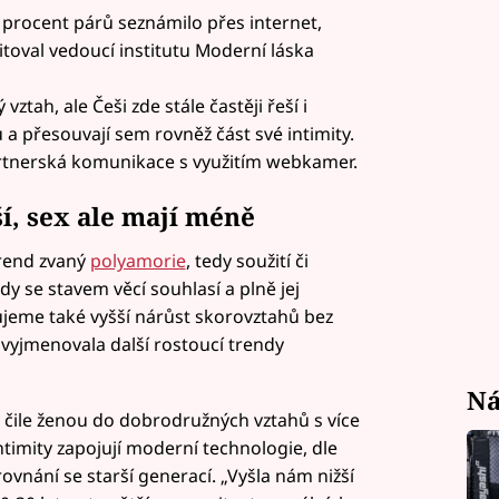
procent párů seznámilo přes internet,
itoval vedoucí institutu Moderní láska
vztah, ale Češi zde stále častěji řeší i
a přesouvají sem rovněž část své intimity.
artnerská komunikace s využitím webkamer.
í, sex ale mají méně
trend zvaný
polyamorie
, tedy soužití či
y se stavem věcí souhlasí a plně jej
rujeme také vyšší nárůst skorovztahů bez
vyjmenovala další rostoucí trendy
Ná
s čile ženou do dobrodružných vztahů s více
timity zapojují moderní technologie, dle
vnání se starší generací. „Vyšla nám nižší