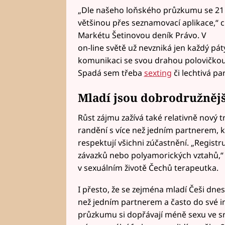
„Dle našeho loňského průzkumu se 21 
většinou přes seznamovací aplikace,“ c
Markétu Šetinovou deník Právo. V
on-line světě už nevzniká jen každý pátý 
komunikaci se svou drahou polovičkou 
Spadá sem třeba
sexting
či lechtivá p
Mladí jsou dobrodružnějš
Růst zájmu zažívá také relativně nový 
randění s více než jedním partnerem, kd
respektují všichni zúčastnění. „Regist
závazků nebo polyamorických vztahů,“ 
v sexuálním životě Čechů terapeutka.
I přesto, že se zejména mladí Češi dne
než jedním partnerem a často do své in
průzkumu si dopřávají méně sexu ve sro