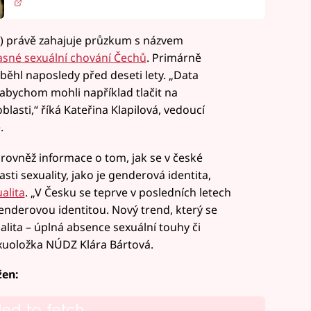
) právě zahajuje průzkum s názvem
sné sexuální chování Čechů
. Primárně
ěhl naposledy před deseti lety. „Data
abychom mohli například tlačit na
oblasti,“ říká Kateřina Klapilová, vedoucí
.
ovněž informace o tom, jak se v české
sti sexuality, jako je genderová identita,
alita
. „V Česku se teprve v posledních letech
genderovou identitou. Nový trend, který se
alita – úplná absence sexuální touhy či
exuoložka NÚDZ Klára Bártová.
žen:
led to fetch