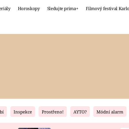
eriály
Horoskopy
Sledujte prima+
Filmový festival Karl
Celebrity
Recept
MÓDA A KRÁSA
HLAVNÍ JÍ
VZTAHY A SEX
SLADKÉ
PRIMA MAMINKA
ZDRAVÉ
bí
Inspekce
Prostřeno!
AYTO?
Módní alarm
Fresh
Living
RECEPTY
BYDLENÍ