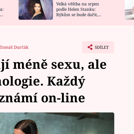
Velká věštba na srpen
NOVINKY
ZAHRADA
a:
podle Helen Stanku:
y
Býkům se bude dařit,
VIDEORECEPTY
DESIGN
Vodnáře čeká jízda
Tomáš Durčák
SDÍLET
jí méně sexu, ale
nologie. Každý
eznámí on-line