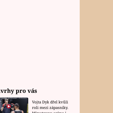
vrhy pro vás
Vojta Dyk dřel kvůli
roli mezi zápasníky.
Minutovou scénu jel