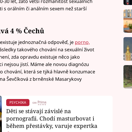
0-30 let, zato větší rozmanitost sexuálních
ti s orálním či análním sexem než starší
ává 4 % Čechů
existuje jednoznačná odpověď, je
porno,
sledky takového chování na sexuální život
 není, zda opravdu existuje něco jako
íci nejsou jistí. Máme ale novou diagnózu
o chování, která se týká hlavně konzumace
nna Ševčíková z brněnské Masarykovy
PSYCHIKA
Děti se stávají závislé na
pornografii. Chodí masturbovat i
během přestávky, varuje expertka