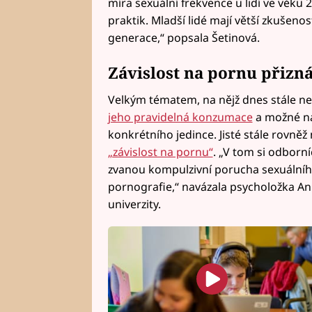
míra sexuální frekvence u lidí ve věku 2
praktik. Mladší lidé mají větší zkušenos
generace,“ popsala Šetinová.
Závislost na pornu přizn
Velkým tématem, na nějž dnes stále ne
jeho pravidelná konzumace
a možné ná
konkrétního jedince. Jisté stále rovněž
„závislost na pornu“
. „V tom si odborn
zvanou kompulzivní porucha sexuálníh
pornografie,“ navázala psycholožka A
univerzity.