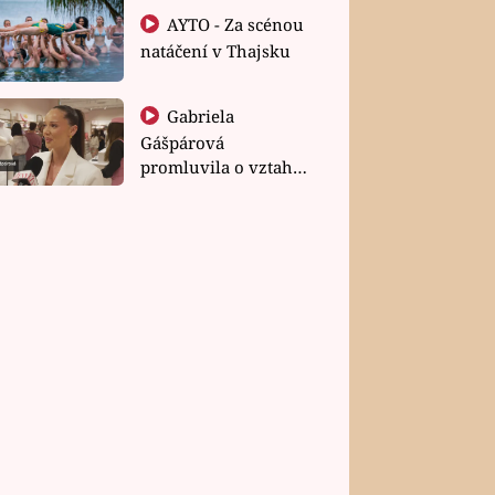
AYTO - Za scénou
natáčení v Thajsku
Gabriela
Gášpárová
promluvila o vztahu
a zakládání rodiny