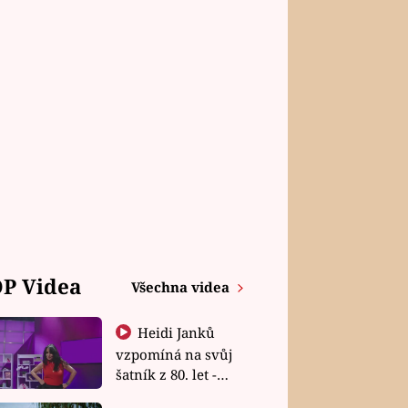
P Videa
Všechna videa
Heidi Janků
vzpomíná na svůj
šatník z 80. let -
Shopaholičky