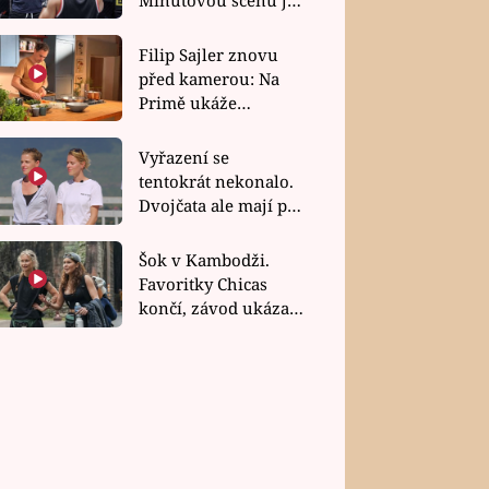
bez dubla
Filip Sajler znovu
před kamerou: Na
Primě ukáže
poctivou kuchyni i
rychlé recepty
Vyřazení se
tentokrát nekonalo.
Dvojčata ale mají po
uzavření třetí etapy
závodu nůž na krku
Šok v Kambodži.
Favoritky Chicas
končí, závod ukázal
svou nejtvrdší tvář