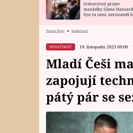
Srdceryvný projev
SNÁŘ
CELEBRITY
manželky Glena Hansard
Syn tu není, nerozuměl b
HOROSKOP NA
VAŘENÍ
tomu, vysvětlila
ROK 2023
Prima Ženy
■
Společnost
19. listopadu 2023 09:00
SPOLEČNOST
Mladí Češi ma
zapojují tech
pátý pár se s