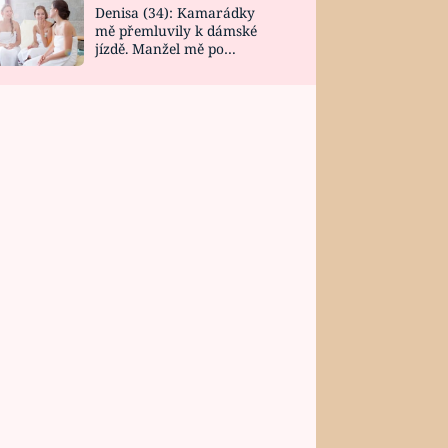
Denisa (34): Kamarádky
mě přemluvily k dámské
jízdě. Manžel mě po
návratu zaskočil