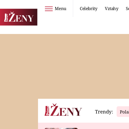
Menu
Celebrity
Vztahy
S
Seriály
Životní styl
ZOO
DIETY A HUBNUTÍ
PROSTŘENO!
CESTOVÁNÍ A
DOVOLENÁ
DUCH
ZDRAVÍ
Trendy:
Pola
Horoskopy
Video
ASTROČLÁNKY
SERIÁLY