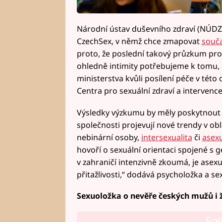
Národní ústav duševního zdraví (NÚDZ
CzechSex, v němž chce zmapovat
souča
proto, že poslední takový průzkum prob
ohledně intimity potřebujeme k tomu, 
ministerstva kvůli posílení péče v této 
Centra pro sexuální zdraví a intervence
Výsledky výzkumu by měly poskytnout r
společnosti projevují nové trendy v obla
nebinární osoby,
intersexualita
či
asexu
hovoří o sexuální orientaci spojené s 
v zahraničí intenzivně zkoumá, je asexu
přitažlivosti,“ dodává psycholožka a s
Sexuoložka o nevěře českých mužů i 
Fai