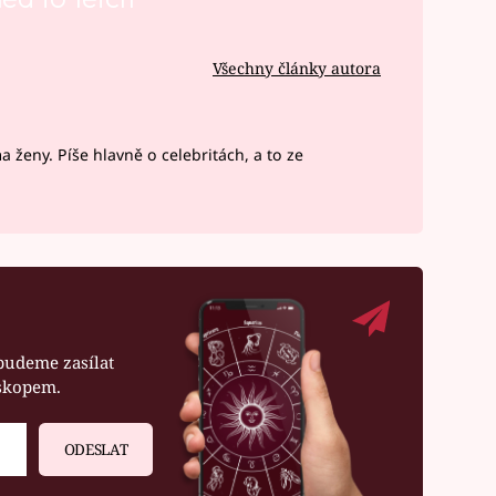
Všechny články autora
ženy. Píše hlavně o celebritách, a to ze
budeme zasílat
oskopem.
ODESLAT