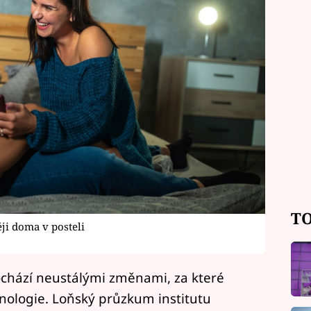
TO
ěji doma v posteli
ochází neustálými změnami, za které
ologie. Loňský průzkum institutu