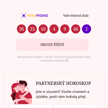
Vaše šťastná čísla
36
33
10
4
9
46
2
ZKUSTE ŠTĚSTÍ
Ministerstvo financí varuje: Účastí na hazardní hře může
vzniknout závislost ⑱
PARTNERSKÝ HOROSKOP
Jste si souzení? Zvolte znamení a
zjistěte, jestli vám hvězdy přejí.