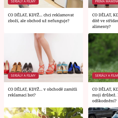
SERIÁLY A FILMY
PRIMA MAMIN
CO DĚLAT, KDYŽ... chci reklamovat
CO DĚLAT, KD
zboží, ale obchod už nefunguje?
dítě ve střídav
alimenty?
SERIÁLY A FILMY
SERIÁLY A FIL
CO DĚLAT, KDYŽ... v obchodě zamítli
CO DĚLAT, KDY
reklamaci bot?
moji drůbež.
odškodnění?