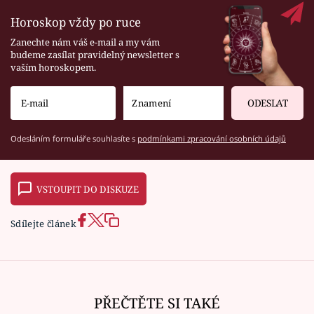
Horoskop vždy po ruce
Zanechte nám váš e-mail a my vám
budeme zasílat pravidelný newsletter s
vaším horoskopem.
ODESLAT
Odesláním formuláře souhlasíte s
podmínkami zpracování osobních údajů
VSTOUPIT DO DISKUZE
Sdílejte článek
PŘEČTĚTE SI TAKÉ