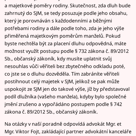
a majetkové poměry rodiny. Skutečnost, zda dluh bude
zahrnutý do SJM, se tedy posuzuje podle jeho obsahu,
který je porovnáván s každodenními a běžnými
potřebami rodiny a dále podle toho, zda je jeho výše
přiměřená majetkovým poměrům manželů. Pokud
byste nechtěla být za placení dluhu odpovědná, máte
možnost využít postupu podle § 732 zákona č. 89/2012
Sb., občanský zákoník, kdy musíte uplatnit svůj
nesouhlas vůči věřiteli bez zbytečného odkladu poté,
co jste se o dluhu dozvěděla. Tím zabráníte věřiteli
postihnout celý majetek v SJM, jelikož se pak může
uspokojit ze SJM jen do takové výše, jíž by představoval
podíl dlužníka (vašeho manžela), kdyby bylo společné
jmění zrušeno a vypořádáno postupem podle § 742
zákona č. 89/2012 Sb., občanský zákoník.
Na otázky v naší poradně odpovídá advokát Mgr. et
Mgr. Viktor Fojt, zakládající partner advokátní kanceláře