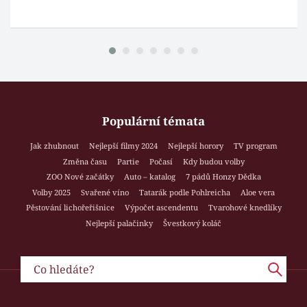
Populární témata
Jak zhubnout
Nejlepší filmy 2024
Nejlepší horory
TV program
Změna času
Partie
Počasí
Kdy budou volby
ZOO Nové začátky
Auto – katalog
7 pádů Honzy Dědka
Volby 2025
Svařené víno
Tatarák podle Pohlreicha
Aloe vera
Pěstování lichořeřišnice
Výpočet ascendentu
Tvarohové knedlíky
Nejlepší palačinky
Švestkový koláč