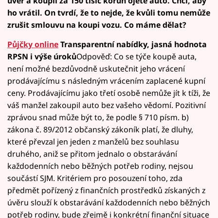
úvěr a koupil za 150 tisíc korun ojeté auto. Chci, aby
ho vrátil. On tvrdí, že to nejde, že kvůli tomu nemůže
zrušit smlouvu na koupi vozu. Co máme dělat?
Půjčky online
Transparentní nabídky, jasná hodnota
RPSN i výše úroků
Odpověď: Co se týče koupě auta,
není možné bezdůvodně uskutečnit jeho vrácení
prodávajícímu s následným vrácením zaplacené kupní
ceny. Prodávajícímu jako třetí osobě nemůže jít k tíži, že
váš manžel zakoupil auto bez vašeho vědomí. Pozitivní
zprávou snad může být to, že podle § 710 písm. b)
zákona č. 89/2012 občanský zákoník platí, že dluhy,
které převzal jen jeden z manželů bez souhlasu
druhého, aniž se přitom jednalo o obstarávání
každodenních nebo běžných potřeb rodiny, nejsou
součástí SJM. Kritériem pro posouzení toho, zda
předmět pořízený z finančních prostředků získaných z
úvěru slouží k obstarávání každodenních nebo běžných
potřeb rodiny, bude zřejmě i konkrétní finanční situace