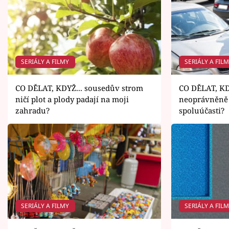
SERIÁLY A FILMY
SERIÁLY A FIL
CO DĚLAT, KDYŽ... sousedův strom
CO DĚLAT, KDY
ničí plot a plody padají na moji
neoprávněně 
zahradu?
spoluúčasti?
SERIÁLY A FILMY
SERIÁLY A FIL