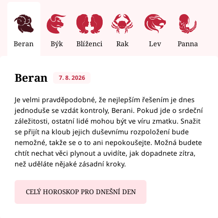
Beran
Býk
Blíženci
Rak
Lev
Panna
V
Beran
7. 8. 2026
Je velmi pravděpodobné, že nejlepším řešením je dnes
jednoduše se vzdát kontroly, Berani. Pokud jde o srdeční
záležitosti, ostatní lidé mohou být ve víru zmatku. Snažit
se přijít na kloub jejich duševnímu rozpoložení bude
nemožné, takže se o to ani nepokoušejte. Možná budete
chtít nechat věci plynout a uvidíte, jak dopadnete zítra,
než uděláte nějaké zásadní kroky.
CELÝ HOROSKOP PRO DNEŠNÍ DEN