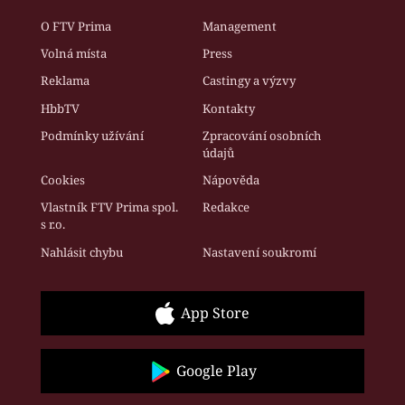
O FTV Prima
Management
Volná místa
Press
Reklama
Castingy a výzvy
HbbTV
Kontakty
Podmínky užívání
Zpracování osobních
údajů
Cookies
Nápověda
Vlastník FTV Prima spol.
Redakce
s r.o.
Nahlásit chybu
Nastavení soukromí
App Store
Google Play