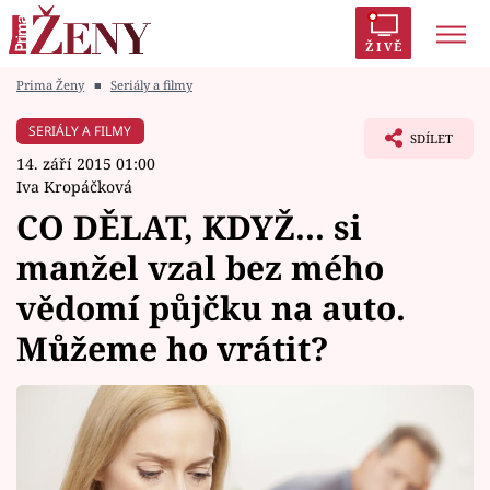
ŽIVĚ
Prima Ženy
■
Seriály a filmy
Trendy:
Polabí
Inspekce
Prostřeno!
AYTO?
SERIÁLY A FILMY
SDÍLET
Módní alarm
Zrádci
Proměny
14. září 2015 01:00
Iva Kropáčková
CO DĚLAT, KDYŽ... si
manžel vzal bez mého
Témata
vědomí půjčku na auto.
Celebrity
Můžeme ho vrátit?
Vztahy
Seriály