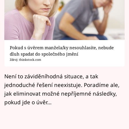
Horoskopy
Sledujte prima+
Filmový festival Karlovy Vary
Pořady
Pokud s úvěrem manžela/ky nesouhlasíte, nebude
dluh spadat do společného jmění
Mámy sobě
Zdroj: thinkstock.com
Přihlášení
Není to záviděníhodná situace, a tak
jednoduché řešení neexistuje. Poradíme ale,
jak eliminovat možné nepříjemné následky,
Sledujte nás
pokud jde o úvěr...