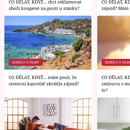
CO DĚLAT, KDYŽ... chci reklamovat
CO DĚLAT, KD
zboží koupené na pouti u stánku?
zájezd? Mám 
SERIÁLY A FILMY
SERIÁLY A FIL
CO DĚLAT, KDYŽ... mám pocit, že
CO DĚLAT, KDY
cestovní kancelář zkrátila zájezd?
smlouvu s mo
to?