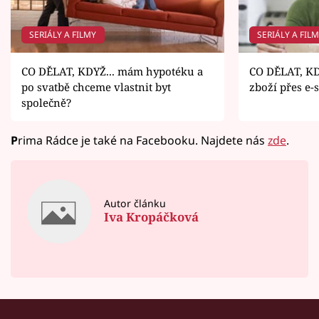
SERIÁLY A FILMY
SERIÁLY A FIL
CO DĚLAT, KDYŽ... mám hypotéku a
CO DĚLAT, KDY
po svatbě chceme vlastnit byt
zboží přes e-s
společně?
P
rima Rádce je také na Facebooku. Najdete nás
zde
.
Autor článku
Iva Kropáčková