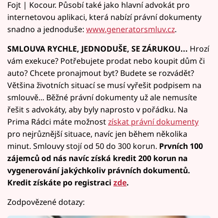
Fojt | Kocour. Působí také jako hlavní advokát pro
internetovou aplikaci, která nabízí právní dokumenty
snadno a jednoduše:
www.generatorsmluv.cz
.
SMLOUVA RYCHLE, JEDNODUŠE, SE ZÁRUKOU...
Hrozí
vám exekuce? Potřebujete prodat nebo koupit dům či
auto? Chcete pronajmout byt? Budete se rozvádět?
Většina životních situací se musí vyřešit podpisem na
smlouvě... Běžné právní dokumenty už ale nemusíte
řešit s advokáty, aby byly naprosto v pořádku. Na
Prima Rádci máte možnost
získat právní dokumenty
pro nejrůznější situace, navíc jen během několika
minut. Smlouvy stojí od 50 do 300 korun.
Prvních 100
zájemců od nás navíc získá kredit 200 korun na
vygenerování jakýchkoliv právních dokumentů.
Kredit získáte po registraci
zde
.
Zodpovězené dotazy: