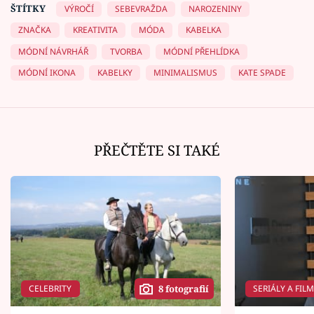
ŠTÍTKY
VÝROČÍ
SEBEVRAŽDA
NAROZENINY
ZNAČKA
KREATIVITA
MÓDA
KABELKA
MÓDNÍ NÁVRHÁŘ
TVORBA
MÓDNÍ PŘEHLÍDKA
MÓDNÍ IKONA
KABELKY
MINIMALISMUS
KATE SPADE
PŘEČTĚTE SI TAKÉ
CELEBRITY
SERIÁLY A FIL
8 fotografií