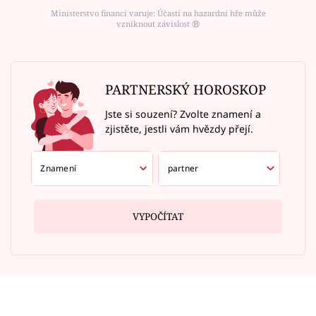
Ministerstvo financí varuje: Účastí na hazardní hře může
vzniknout závislost ⑱
PARTNERSKÝ HOROSKOP
Jste si souzení? Zvolte znamení a
zjistěte, jestli vám hvězdy přejí.
VYPOČÍTAT