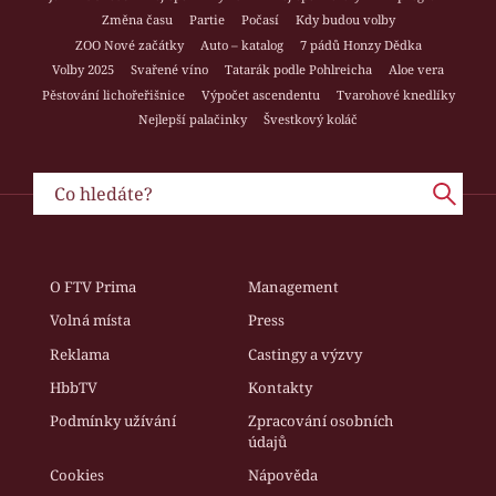
Změna času
Partie
Počasí
Kdy budou volby
ZOO Nové začátky
Auto – katalog
7 pádů Honzy Dědka
Volby 2025
Svařené víno
Tatarák podle Pohlreicha
Aloe vera
Pěstování lichořeřišnice
Výpočet ascendentu
Tvarohové knedlíky
Nejlepší palačinky
Švestkový koláč
O FTV Prima
Management
Volná místa
Press
Reklama
Castingy a výzvy
HbbTV
Kontakty
Podmínky užívání
Zpracování osobních
údajů
Cookies
Nápověda