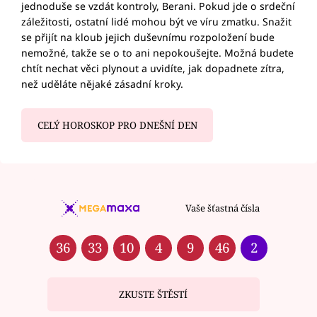
jednoduše se vzdát kontroly, Berani. Pokud jde o srdeční
záležitosti, ostatní lidé mohou být ve víru zmatku. Snažit
se přijít na kloub jejich duševnímu rozpoložení bude
nemožné, takže se o to ani nepokoušejte. Možná budete
chtít nechat věci plynout a uvidíte, jak dopadnete zítra,
než uděláte nějaké zásadní kroky.
CELÝ HOROSKOP PRO DNEŠNÍ DEN
Vaše šťastná čísla
36
33
10
4
9
46
2
ZKUSTE ŠTĚSTÍ