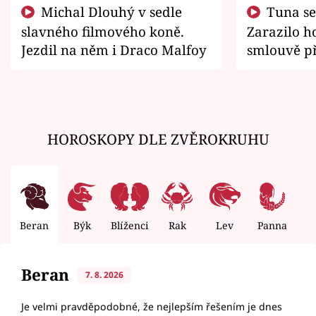
Michal Dlouhý v sedle
Tuna se chtěl vrátit domů.
slavného filmového koně.
Zarazilo ho
Jezdil na něm i Draco Malfoy
smlouvě př
zemřít
HOROSKOPY DLE ZVĚROKRUHU
Beran
Býk
Blíženci
Rak
Lev
Panna
V
Beran
7. 8. 2026
Je velmi pravděpodobné, že nejlepším řešením je dnes