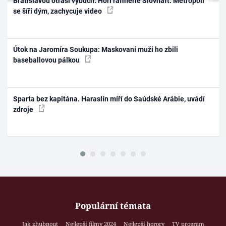
Bratislavou otřásl výbuch: Hoří rafinerie Slovnaft. Metropolí
se šíří dým, zachycuje video
Útok na Jaromíra Soukupa: Maskovaní muži ho zbili
baseballovou pálkou
Sparta bez kapitána. Haraslín míří do Saúdské Arábie, uvádí
zdroje
Populární témata
Jak zhubnout
Nejlepší filmy 2024
Nejlepší horory
TV program