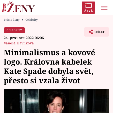
ŽIVĚ
Prima Ženy
■
Celebrity
Trendy:
Polabí
Inspekce
Prostřeno!
AYTO?
CELEBRITY
SDÍLET
Módní alarm
Zrádci
Proměny
24. prosince 2022 06:06
Vanesa Havlíková
Minimalismus a kovové
logo. Královna kabelek
Témata
Kate Spade dobyla svět,
Celebrity
přesto si vzala život
Vztahy
Seriály