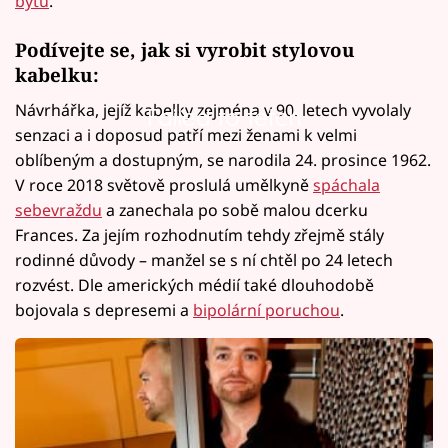
bytu
.
Podívejte se, jak si vyrobit stylovou
kabelku:
Návrhářka, jejíž kabelky zejména v 90. letech vyvolaly
Failed to fetch
senzaci a i doposud patří mezi ženami k velmi
oblíbeným a dostupným, se narodila 24. prosince 1962.
V roce 2018 světově proslulá umělkyně
spáchala
sebevraždu
a zanechala po sobě malou dcerku
Frances. Za jejím rozhodnutím tehdy zřejmě stály
rodinné důvody – manžel se s ní chtěl po 24 letech
rozvést. Dle amerických médií také dlouhodobě
bojovala s depresemi a
bipolární poruchou
.