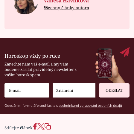
Vanesa Havlíková
Všechny články autora
Horoskop vždy po ruce
Zanechte nám váš e-mail a my vám
budeme zasílat pravidelný newsletter s
vaším horoskopem.
ODESLAT
Odesláním formuláře souhlasíte s
podmínkami zpracování osobních údajů
Sdílejte článek