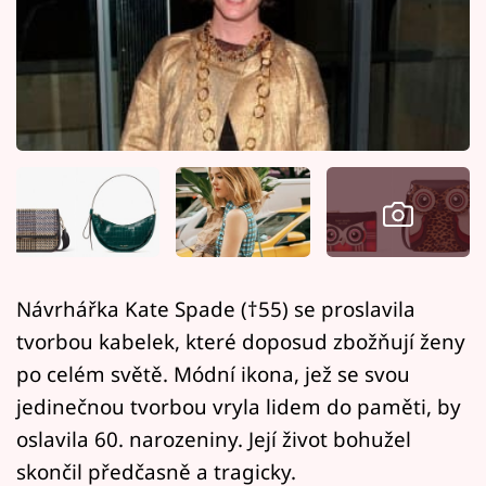
Horoskopy
Sledujte prima+
Filmový festival Karlovy Vary
Pořady
Mámy sobě
Přihlášení
Návrhářka Kate Spade (†55) se proslavila
tvorbou kabelek, které doposud zbožňují ženy
Sledujte nás
po celém světě. Módní ikona, jež se svou
jedinečnou tvorbou vryla lidem do paměti, by
oslavila 60. narozeniny. Její život bohužel
skončil předčasně a tragicky.