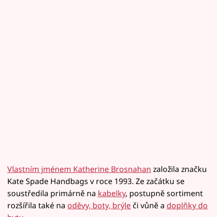
Vlastním jménem Katherine Brosnahan
založila značku
Kate Spade Handbags v roce 1993. Ze začátku se
soustředila primárně na
kabelky
, postupně sortiment
rozšířila také na
oděvy, boty, brýle
či vůně a
doplňky do