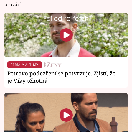
provází.
Failed to fetch
SERIÁLY A FILMY
Petrovo podezření se potvrzuje. Zjistí, že
je Viky těhotná