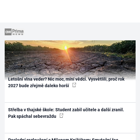
Letošní vlna veder? Nic moc, míní vědci. Vysvětlili, proč rok
2027 bude zřejmě daleko horší
Střelba v thajské škole: Student zabil učitele a další zranil.
Pak spáchal sebevraždu