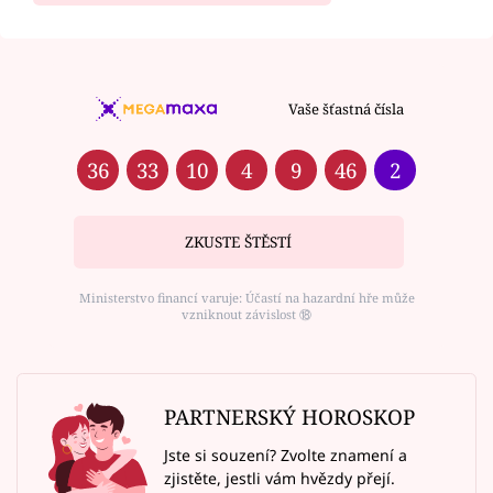
Vaše šťastná čísla
36
33
10
4
9
46
2
ZKUSTE ŠTĚSTÍ
Ministerstvo financí varuje: Účastí na hazardní hře může
vzniknout závislost ⑱
PARTNERSKÝ HOROSKOP
Jste si souzení? Zvolte znamení a
zjistěte, jestli vám hvězdy přejí.