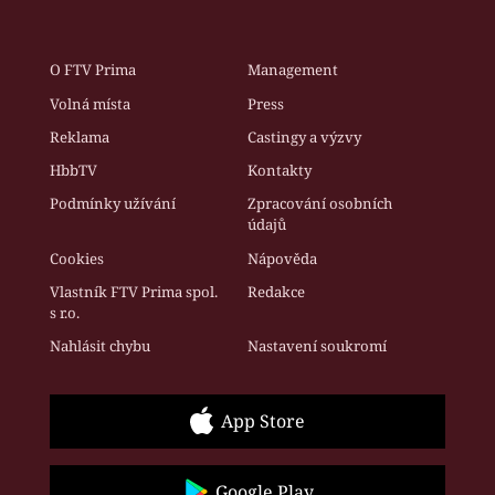
O FTV Prima
Management
Volná místa
Press
Reklama
Castingy a výzvy
HbbTV
Kontakty
Podmínky užívání
Zpracování osobních
údajů
Cookies
Nápověda
Vlastník FTV Prima spol.
Redakce
s r.o.
Nahlásit chybu
Nastavení soukromí
App Store
Google Play