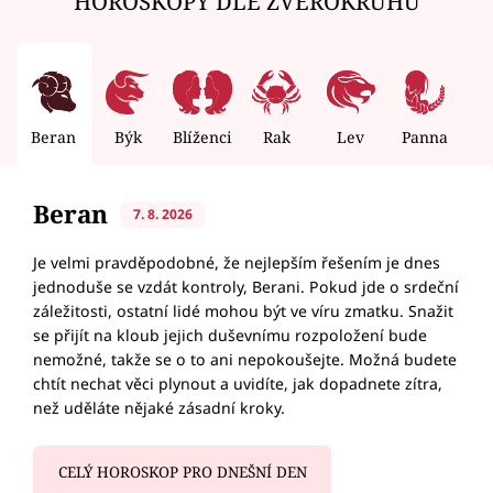
HOROSKOPY DLE ZVĚROKRUHU
Beran
Býk
Blíženci
Rak
Lev
Panna
V
Beran
7. 8. 2026
Je velmi pravděpodobné, že nejlepším řešením je dnes
jednoduše se vzdát kontroly, Berani. Pokud jde o srdeční
záležitosti, ostatní lidé mohou být ve víru zmatku. Snažit
se přijít na kloub jejich duševnímu rozpoložení bude
nemožné, takže se o to ani nepokoušejte. Možná budete
chtít nechat věci plynout a uvidíte, jak dopadnete zítra,
než uděláte nějaké zásadní kroky.
CELÝ HOROSKOP PRO DNEŠNÍ DEN