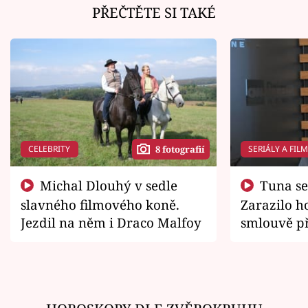
PŘEČTĚTE SI TAKÉ
CELEBRITY
SERIÁLY A FIL
8 fotografií
Michal Dlouhý v sedle
Tuna se chtěl vrátit domů.
slavného filmového koně.
Zarazilo ho
Jezdil na něm i Draco Malfoy
smlouvě př
zemřít