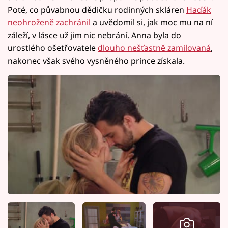
Poté, co půvabnou dědičku rodinných skláren
Haďák
neohroženě zachránil
a uvědomil si, jak moc mu na ní
záleží, v lásce už jim nic nebrání. Anna byla do
urostlého ošetřovatele
dlouho nešťastně zamilovaná
,
nakonec však svého vysněného prince získala.