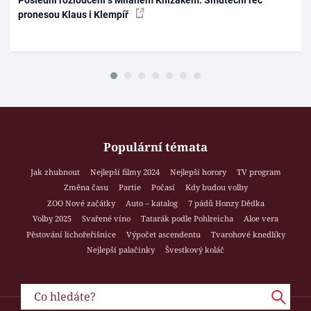
Poslední rozloučení s Milanem Knížákem: Smuteční řec
pronesou Klaus i Klempíř
Populární témata
Jak zhubnout
Nejlepší filmy 2024
Nejlepší horory
TV program
Změna času
Partie
Počasí
Kdy budou volby
ZOO Nové začátky
Auto – katalog
7 pádů Honzy Dědka
Volby 2025
Svařené víno
Tatarák podle Pohlreicha
Aloe vera
Pěstování lichořeřišnice
Výpočet ascendentu
Tvarohové knedlíky
Nejlepší palačinky
Švestkový koláč