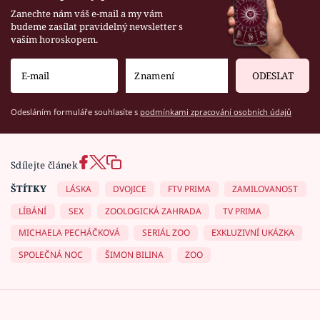
Zanechte nám váš e-mail a my vám
budeme zasílat pravidelný newsletter s
vaším horoskopem.
ODESLAT
Odesláním formuláře souhlasíte s
podmínkami zpracování osobních údajů
Sdílejte článek
ŠTÍTKY
LÁSKA
DVOJICE
FTV PRIMA
ZAMILOVANOST
LÍBÁNÍ
SEX
ZOOLOGICKÁ ZAHRADA
TV PRIMA
MICHAELA PECHÁČKOVÁ
SERIÁL ZOO
EXKLUZIVNÍ UKÁZKA
SPOLEČNÁ NOC
ŠIMON BILINA
ZOO