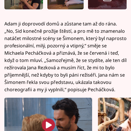
Adam ji doprovodí domů a zůstane tam až do rána.
„No, Sid konečně prožije štěstí, a pro mě to znamenalo
natáčet milostné scény se Šimonem, který byl naprosto
profesionální, milý, pozorný a vtipný,“ směje se
Michaela Pecháčková a přiznává, že se červená i teď,
když o tom mluví. „Samozřejmě, že se stydíte, ale ten díl
režírovala Jana Rezková a musím říct, že mi to bylo
příjemnější, než kdyby to byli páni režiséři. Jana nám se
Šimonem řekla svou představu, ukázala takovou
choreografii a my ji vyplnili,“ popisuje Pecháčková.