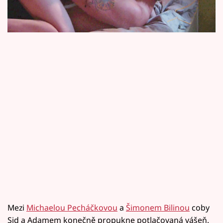
Horoskopy
ukázkách na jejich první polibky v zoo a
vášnivou noc.
Sledujte prima+
Filmový festival Karlovy Vary
Pořady
Mámy sobě
Přihlášení
Sledujte nás
Mezi
Michaelou Pecháčkovou
a
Šimonem Bilinou
coby
Sid a Adamem konečně propukne potlačovaná vášeň.