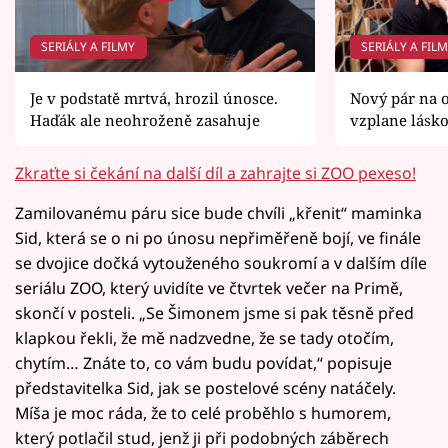
SERIÁLY A FILMY
SERIÁLY A FIL
Je v podstatě mrtvá, hrozil únosce.
Nový pár na 
Haďák ale neohroženě zasahuje
vzplane lásk
Zkraťte si čekání na další díl a zahrajte si ZOO pexeso!
Zamilovanému páru sice bude chvíli „křenit“ maminka
Sid, která se o ni po únosu nepřiměřeně bojí, ve finále
se dvojice dočká vytouženého soukromí a v dalším díle
seriálu ZOO, který uvidíte ve čtvrtek večer na Primě,
skončí v posteli. „Se Šimonem jsme si pak těsně před
klapkou řekli, že mě nadzvedne, že se tady otočím,
chytím… Znáte to, co vám budu povídat,“ popisuje
představitelka Sid, jak se postelové scény natáčely.
Míša je moc ráda, že to celé proběhlo s humorem,
který potlačil stud, jenž ji při podobných záběrech