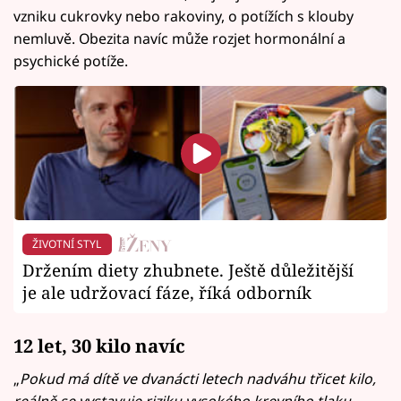
vzniku cukrovky nebo rakoviny, o potížích s klouby
nemluvě. Obezita navíc může rozjet hormonální a
psychické potíže.
ŽIVOTNÍ STYL
Držením diety zhubnete. Ještě důležitější
je ale udržovací fáze, říká odborník
12 let, 30 kilo navíc
„
Pokud má dítě ve dvanácti letech nadváhu třicet kilo,