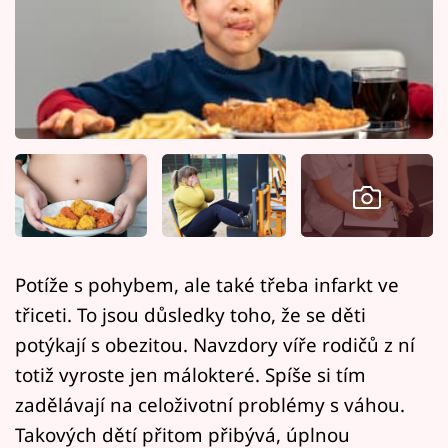
Horoskopy
Sledujte prima+
Filmový festival Karlovy Vary
Pořady
Mámy sobě
Přihlášení
Potíže s pohybem, ale také třeba infarkt ve
třiceti. To jsou důsledky toho, že se děti
Sledujte nás
potýkají s obezitou. Navzdory víře rodičů z ní
totiž vyroste jen málokteré. Spíše si tím
zadělávají na celoživotní problémy s váhou.
Takových dětí přitom přibývá, úplnou