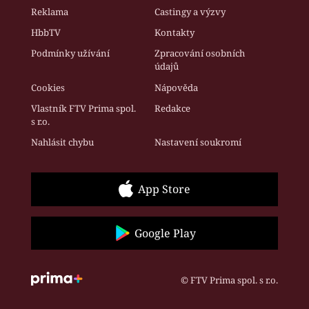
Reklama
Castingy a výzvy
HbbTV
Kontakty
Podmínky užívání
Zpracování osobních
údajů
Cookies
Nápověda
Vlastník FTV Prima spol.
Redakce
s r.o.
Nahlásit chybu
Nastavení soukromí
App Store
Google Play
© FTV Prima spol. s r.o.