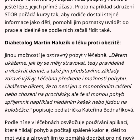
ještě lépe, jejich přímé účasti. Proto například sdružení
STOB pořádá kurzy tak, aby rodiče dostali stejné
informace jako děti, pomohli jim poznatky uvádět do
praxe a ideálně se podle nich začali řídit také.
Diabetolog Martin Haluzík o léku proti obezitě:
Jinou možností je ozdravný pobyt v léčebně.
„Dětem
Failed to fetch
ukážeme, jak by se měly stravovat, tedy pravidelně
a vícekrát denně, a také jim představíme základy
zdravé výživy. Léčebna předvede i možnosti pohybu.
Ukážeme dětem, že to není jen o monotónním cvičení
nebo chození na procházky, ale že si mohou pohyb
zpříjemnit například hledáním kešek nebo jízdou na
koloběžce,“
popisuje pediatrička Kateřina Bednaříková.
Podle ní se v léčebnách osvědčuje používání aplikací,
které hlídají pohyb a počítají spálené kalorie, děti to
motivuje a zároveň jim to pomáhá dodržet pro ně nový