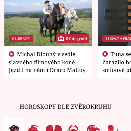
CELEBRITY
SERIÁLY A FIL
8 fotografií
Michal Dlouhý v sedle
Tuna se chtěl vrátit domů.
slavného filmového koně.
Zarazilo ho
Jezdil na něm i Draco Malfoy
smlouvě př
zemřít
HOROSKOPY DLE ZVĚROKRUHU