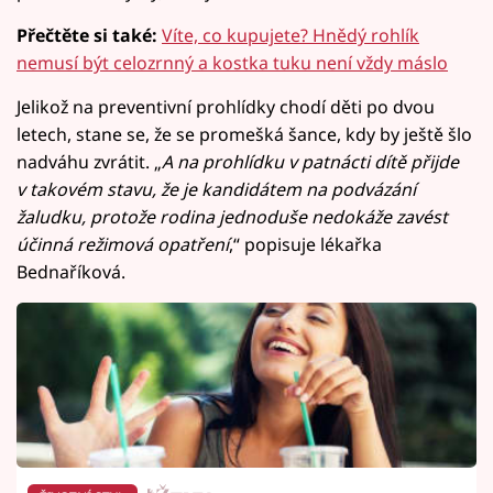
Přečtěte si také:
Víte, co kupujete? Hnědý rohlík
nemusí být celozrnný a kostka tuku není vždy máslo
Jelikož na preventivní prohlídky chodí děti po dvou
letech, stane se, že se promešká šance, kdy by ještě šlo
nadváhu zvrátit. „
A na prohlídku v patnácti dítě přijde
v takovém stavu, že je kandidátem na podvázání
žaludku, protože rodina jednoduše nedokáže zavést
účinná režimová opatření
,“ popisuje lékařka
Bednaříková.