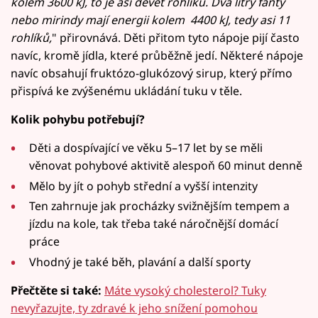
kolem 3600 kJ, to je asi devět rohlíků. Dva litry fanty
nebo mirindy mají energii kolem 4400 kJ, tedy asi 11
rohlíků,
" přirovnává. Děti přitom tyto nápoje pijí často
navíc, kromě jídla, které průběžně jedí. Některé nápoje
navíc obsahují fruktózo-glukózový sirup, který přímo
přispívá ke zvýšenému ukládání tuku v těle.
Kolik pohybu potřebují?
Děti a dospívající ve věku 5–17 let by se měli
věnovat pohybové aktivitě alespoň 60 minut denně
Mělo by jít o pohyb střední a vyšší intenzity
Ten zahrnuje jak procházky svižnějším tempem a
jízdu na kole, tak třeba také náročnější domácí
práce
Vhodný je také běh, plavání a další sporty
Přečtěte si také:
Máte vysoký cholesterol? Tuky
nevyřazujte, ty zdravé k jeho snížení pomohou