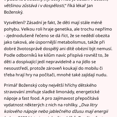
většinou zůstává i v dospělosti
,“ říká lékař Jan
Boženský.
Vysvětlení? Zásadní je fakt, že děti mají stále méně
pohybu. Velkou roli hraje genetika, ale trochu nepřímo
- zjednodušeně řečeno se dá říct, že se nedědí obezita
jako taková, ale úspornější metabolismus, takže při
dobré životosprávě dospělý ani dítě obézní být nemusí.
Podle odborníků ke kilům navíc přispívá rovněž to, že
děti a dospívající jedí nepravidelně a na jídlo se
nesoustředí, protože zároveň koukají do mobilu či
třeba hrají hry na počítači, mnohé také zajídají nudu.
Primář Boženský coby největší hříchy dětského
stravování zmiňuje sladké limonády, energetické
nápoje a fast food. A pro zajímavost přepočítává
vydatnost některých z nich na rohlíky. „
Dva litry
kolového nápoje nebo jablečného džusu mají energii