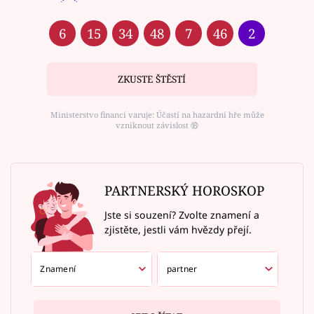
6
15
34
48
7
46
2
ZKUSTE ŠTĚSTÍ
Ministerstvo financí varuje: Účastí na hazardní hře může
vzniknout závislost ⑱
PARTNERSKÝ HOROSKOP
Jste si souzení? Zvolte znamení a
zjistěte, jestli vám hvězdy přejí.