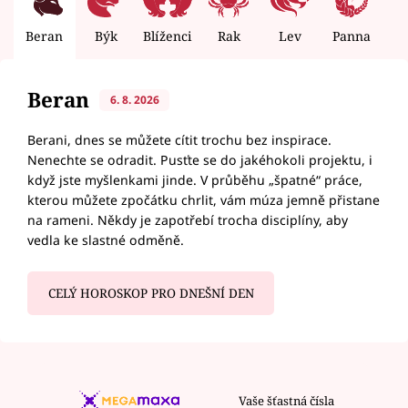
Beran
Býk
Blíženci
Rak
Lev
Panna
V
Beran
6. 8. 2026
Berani, dnes se můžete cítit trochu bez inspirace.
Nenechte se odradit. Pusťte se do jakéhokoli projektu, i
když jste myšlenkami jinde. V průběhu „špatné“ práce,
kterou můžete zpočátku chrlit, vám múza jemně přistane
na rameni. Někdy je zapotřebí trocha disciplíny, aby
vedla ke slastné odměně.
CELÝ HOROSKOP PRO DNEŠNÍ DEN
Vaše šťastná čísla