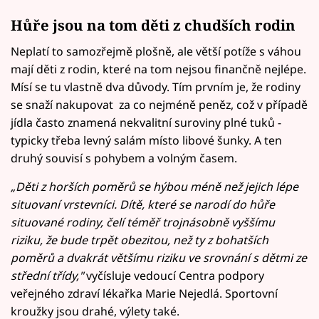
Hůře jsou na tom děti z chudších rodin
Neplatí to samozřejmě plošně, ale větší potíže s váhou
mají děti z rodin, které na tom nejsou finančně nejlépe.
Mísí se tu vlastně dva důvody. Tím prvním je, že rodiny
se snaží nakupovat za co nejméně peněz, což v případě
jídla často znamená nekvalitní suroviny plné tuků -
typicky třeba levný salám místo libové šunky. A ten
druhý souvisí s pohybem a volným časem.
„Děti z horších poměrů se hýbou méně než jejich lépe
situovaní vrstevníci. Dítě, které se narodí do hůře
situované rodiny, čelí téměř trojnásobně vyššímu
riziku, že bude trpět obezitou, než ty z bohatších
poměrů a dvakrát většímu riziku ve srovnání s dětmi ze
střední třídy,"
vyčísluje vedoucí Centra podpory
veřejného zdraví lékařka Marie Nejedlá. Sportovní
kroužky jsou drahé, výlety také.