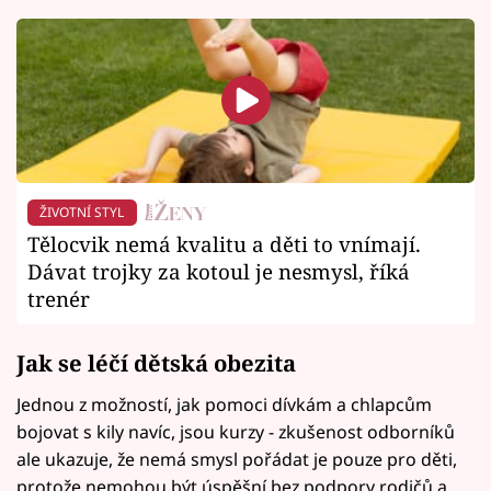
ŽIVOTNÍ STYL
Tělocvik nemá kvalitu a děti to vnímají.
Dávat trojky za kotoul je nesmysl, říká
trenér
Jak se léčí dětská obezita
Jednou z možností, jak pomoci dívkám a chlapcům
bojovat s kily navíc, jsou kurzy - zkušenost odborníků
ale ukazuje, že nemá smysl pořádat je pouze pro děti,
protože nemohou být úspěšní bez podpory rodičů a