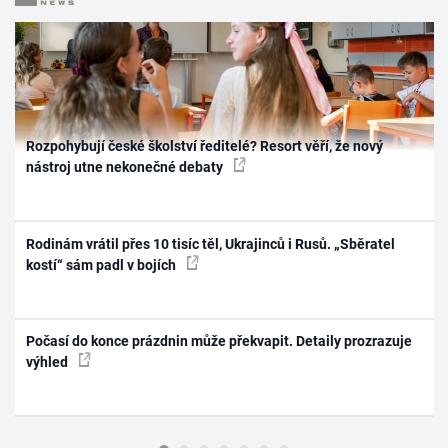
Rozpohybují české školství ředitelé? Resort věří, že nový
nástroj utne nekonečné debaty
Rodinám vrátil přes 10 tisíc těl, Ukrajinců i Rusů. „Sběratel
kostí“ sám padl v bojích
Počasí do konce prázdnin může překvapit. Detaily prozrazuje
výhled