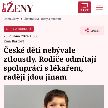
ŽIVĚ
Prima Ženy
■
Životní styl
Diety a hubnutí
Trendy:
Polabí
Inspekce
Prostřeno!
AYTO?
DIETY A HUBNUTÍ
SDÍLET
Módní alarm
Zrádci
Proměny
26. dubna 2024 16:00
Ema Bártová
České děti nebývale
ztloustly. Rodiče odmítají
Témata
spolupráci s lékařem,
Celebrity
raději jdou jinam
Vztahy
Seriály