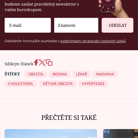
budeme zasílat pravidelný newsletter s
vaším horoskopem.
ODESLAT
Odesláním formuláře souhlasíte s
podmínkami zpracování osobních údajů
Sdílejte článek
ŠTÍTKY
OBEZITA
RODINA
LÉKAŘ
NADVÁHA
CHOLESTEROL
DĚTSKÁ OBEZITA
HYPERTENZE
PŘEČTĚTE SI TAKÉ