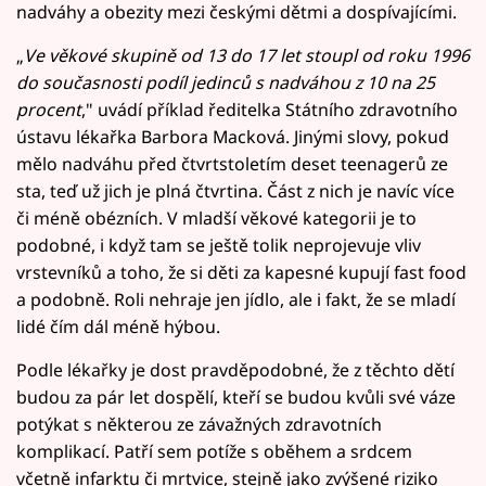
nadváhy a obezity mezi českými dětmi a dospívajícími.
„
Ve věkové skupině od 13 do 17 let stoupl od roku 1996
do současnosti podíl jedinců s nadváhou z 10 na 25
procent
," uvádí příklad ředitelka Státního zdravotního
ústavu lékařka Barbora Macková. Jinými slovy, pokud
mělo nadváhu před čtvrtstoletím deset teenagerů ze
sta, teď už jich je plná čtvrtina. Část z nich je navíc více
či méně obézních. V mladší věkové kategorii je to
podobné, i když tam se ještě tolik neprojevuje vliv
vrstevníků a toho, že si děti za kapesné kupují fast food
a podobně. Roli nehraje jen jídlo, ale i fakt, že se mladí
lidé čím dál méně hýbou.
Podle lékařky je dost pravděpodobné, že z těchto dětí
budou za pár let dospělí, kteří se budou kvůli své váze
potýkat s některou ze závažných zdravotních
komplikací. Patří sem potíže s oběhem a srdcem
včetně infarktu či mrtvice, stejně jako zvýšené riziko