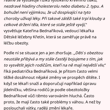
reálně se vystavuje riziku vysokého krevního tlaku,
nezdravé hladiny cholesterolu nebo diabetu 2. typu. A
bohužel není výjimkou, že už dospívající na tyto
choroby užívají léky. Při takové zátěži také trpí klouby a
celkové držení těla, které se stále ještě vyvíjí
,"
vysvětluje Kateřina Bednaříková, vedoucí lékařka
Dětské léčebny Křetín, která se zaměřuje právě na
léčbu obezity.
Podle ní se situace jen a jen zhoršuje. „
Dětí s obezitou
neustále přibývá a my stále častěji bojujeme s tím, jak
to vysvětlit jejich rodičům, kteří na ně mají největší vliv,
“
říká pediatrička Bednaříková. Je přitom často velmi
těžké dosáhnout nějaké změny ve prospěch dítěte. I
když se lékaři snaží a doporučují například úpravu
jídelníčku, většina rodičů je podle obezitoložky
Bednaříkové vůči těmto varováním hluchá. Často
proto, že mají často také problémy s váhou. A než by
poslouchali výtky, raději změní lékaře.