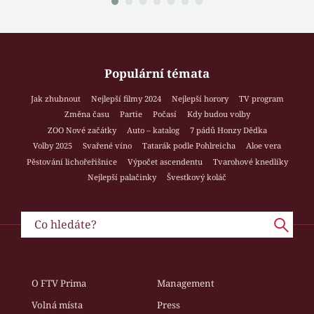
Populární témata
Jak zhubnout
Nejlepší filmy 2024
Nejlepší horory
TV program
Změna času
Partie
Počasí
Kdy budou volby
ZOO Nové začátky
Auto – katalog
7 pádů Honzy Dědka
Volby 2025
Svařené víno
Tatarák podle Pohlreicha
Aloe vera
Pěstování lichořeřišnice
Výpočet ascendentu
Tvarohové knedlíky
Nejlepší palačinky
Švestkový koláč
O FTV Prima
Management
Volná místa
Press