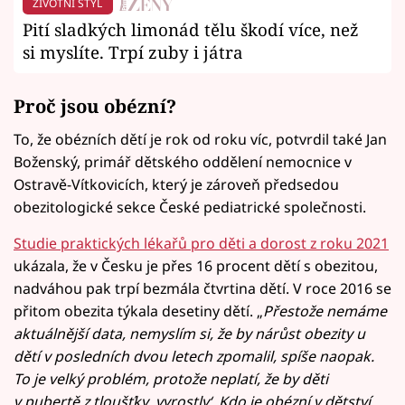
ŽIVOTNÍ STYL
Pití sladkých limonád tělu škodí více, než
si myslíte. Trpí zuby i játra
Proč jsou obézní?
To, že obézních dětí je rok od roku víc, potvrdil také Jan
Boženský, primář dětského oddělení nemocnice v
Ostravě-Vítkovicích, který je zároveň předsedou
obezitologické sekce České pediatrické společnosti.
Studie praktických lékařů pro děti a dorost z roku 2021
ukázala, že v Česku je přes 16 procent dětí s obezitou,
nadváhou pak trpí bezmála čtvrtina dětí. V roce 2016 se
přitom obezita týkala desetiny dětí. „
Přestože nemáme
aktuálnější data, nemyslím si, že by nárůst obezity u
dětí v posledních dvou letech zpomalil, spíše naopak.
To je velký problém, protože neplatí, že by děti
v pubertě z tloušťky ‚vyrostly‘. Kdo je obézní v dětství,