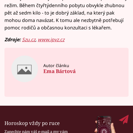
režim. Během čtyřtýdenního pobytu obvykle zhubnou
pět až sedm kilo - to je dobrý základ, na který pak
mohou doma navázat. K tomu ale nezbytně potřebují
pomoc rodičů a občasnou konzultaci s lékařem.
Zdroje:
Szu.cz
,
www.ipvz.cz
Autor článku
Ema Bártová
Horoskop vždy po ruce
Zanechte nám váš e-mail a my vám