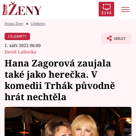
ŽIVĚ
Prima Ženy
■
Celebrity
Trendy:
Polabí
Inspekce
Prostřeno!
AYTO?
CELEBRITY
SDÍLET
Módní alarm
Zrádci
Proměny
1. září 2022 06:00
David Laštovka
Hana Zagorová zaujala
také jako herečka. V
Témata
komedii Trhák původně
Celebrity
hrát nechtěla
Vztahy
Seriály