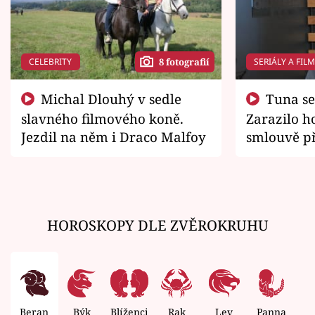
CELEBRITY
SERIÁLY A FIL
8 fotografií
Michal Dlouhý v sedle
Tuna se chtěl vrátit domů.
slavného filmového koně.
Zarazilo ho
Jezdil na něm i Draco Malfoy
smlouvě př
zemřít
HOROSKOPY DLE ZVĚROKRUHU
Beran
Býk
Blíženci
Rak
Lev
Panna
V