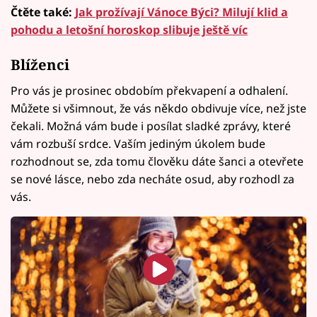
Čtěte také:
Jak prožívají Vánoce Býci? Milují klid a
pohodu a letošní horoskop slibuje ještě víc
Blíženci
Pro vás je prosinec obdobím překvapení a odhalení.
Můžete si všimnout, že vás někdo obdivuje více, než jste
čekali. Možná vám bude i posílat sladké zprávy, které
vám rozbuší srdce. Vaším jediným úkolem bude
rozhodnout se, zda tomu člověku dáte šanci a otevřete
se nové lásce, nebo zda necháte osud, aby rozhodl za
vás.