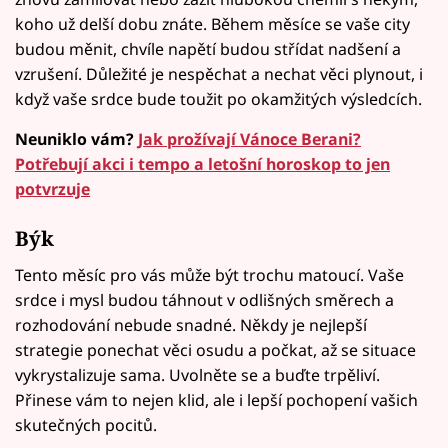
koho už delší dobu znáte. Během měsíce se vaše city
budou měnit, chvíle napětí budou střídat nadšení a
vzrušení. Důležité je nespěchat a nechat věci plynout, i
když vaše srdce bude toužit po okamžitých výsledcích.
Neuniklo vám?
Jak prožívají Vánoce Berani?
Potřebují akci i tempo a letošní horoskop to jen
potvrzuje
Býk
Tento měsíc pro vás může být trochu matoucí. Vaše
srdce i mysl budou táhnout v odlišných směrech a
rozhodování nebude snadné. Někdy je nejlepší
strategie ponechat věci osudu a počkat, až se situace
vykrystalizuje sama. Uvolněte se a buďte trpěliví.
Přinese vám to nejen klid, ale i lepší pochopení vašich
skutečných pocitů.