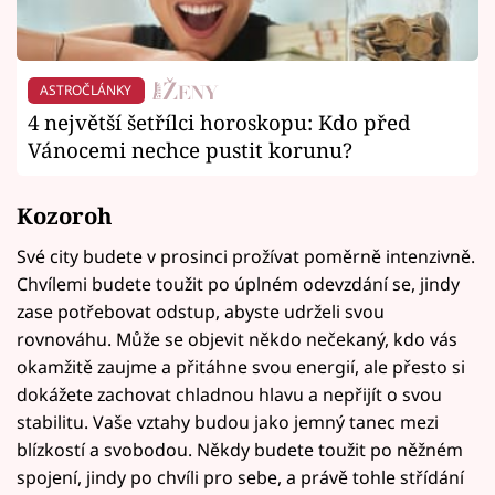
ASTROČLÁNKY
4 největší šetřílci horoskopu: Kdo před
Vánocemi nechce pustit korunu?
Kozoroh
Své city budete v prosinci prožívat poměrně intenzivně.
Chvílemi budete toužit po úplném odevzdání se, jindy
zase potřebovat odstup, abyste udrželi svou
rovnováhu. Může se objevit někdo nečekaný, kdo vás
okamžitě zaujme a přitáhne svou energií, ale přesto si
dokážete zachovat chladnou hlavu a nepřijít o svou
stabilitu. Vaše vztahy budou jako jemný tanec mezi
blízkostí a svobodou. Někdy budete toužit po něžném
spojení, jindy po chvíli pro sebe, a právě tohle střídání