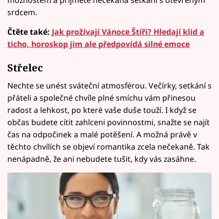
srdcem.
Čtěte také:
Jak prožívají Vánoce Štíři? Hledají klid a
ticho, horoskop jim ale předpovídá silné emoce
Střelec
Nechte se unést sváteční atmosférou. Večírky, setkání s
přáteli a společné chvíle plné smíchu vám přinesou
radost a lehkost, po které vaše duše touží. I když se
občas budete cítit zahlceni povinnostmi, snažte se najít
čas na odpočinek a malé potěšení. A možná právě v
těchto chvílích se objeví romantika zcela nečekaně. Tak
nenápadně, že ani nebudete tušit, kdy vás zasáhne.