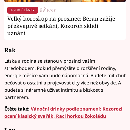
ASTROČLÁNKY
Velký horoskop na prosinec: Beran zažije
překvapivé setkání, Kozoroh sklidí
uznání
Rak
Láska a rodina se stanou v prosinci vaším
středobodem. Pokud přemýšlíte o rozšíření rodiny,
energie měsíce vám bude nápomocná. Budete mít chuť
pečovat o ostatní a projevovat city více než obvykle. A
budete si náramně užívat intimitu a blízkost s
partnerem.
Čtěte také:
Vánoční drinky podle znamení: Kozorozi
ocení klasický svařák, Raci horkou čokoládu