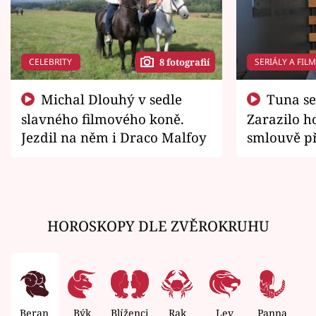
CELEBRITY
SERIÁLY A FIL
8 fotografií
Michal Dlouhý v sedle
Tuna se chtěl vrátit domů.
slavného filmového koně.
Zarazilo ho
Jezdil na něm i Draco Malfoy
smlouvě př
zemřít
HOROSKOPY DLE ZVĚROKRUHU
Beran
Býk
Blíženci
Rak
Lev
Panna
V