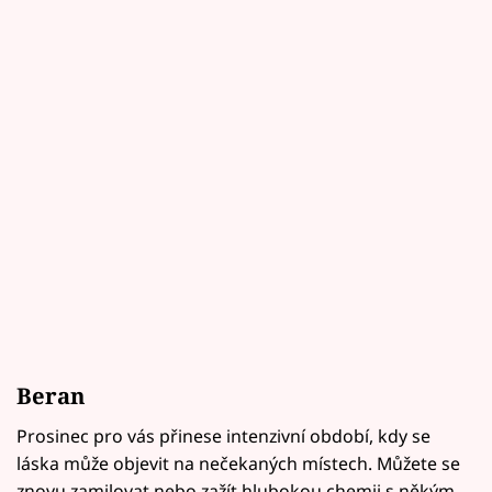
Beran
Prosinec pro vás přinese intenzivní období, kdy se
láska může objevit na nečekaných místech. Můžete se
znovu zamilovat nebo zažít hlubokou chemii s někým,