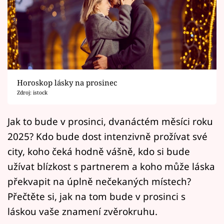
Horoskopy
Sledujte prima+
Filmový festival Karlovy Vary
Pořady
Horoskop lásky na prosinec
Zdroj: istock
Mámy sobě
Jak to bude v prosinci, dvanáctém měsíci roku
Přihlášení
2025? Kdo bude dost intenzivně prožívat své
city, koho čeká hodně vášně, kdo si bude
užívat blízkost s partnerem a koho může láska
Sledujte nás
překvapit na úplně nečekaných místech?
Přečtěte si, jak na tom bude v prosinci s
láskou vaše znamení zvěrokruhu.