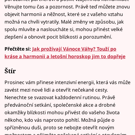
Věnujte tomu čas a pozornost. Právě teď můžete znovu
objevit harmonii a něžnost, které se z vašeho vztahu
možná na chvíli vytratily. Malé změny ve způsobu, jak
spolu mluvíte a nasloucháte si, mohou přinést velké
zlepšení a obnovit pocit blízkosti a porozumění.
Přečtěte si:
Jak prožívají Vánoce Váhy? Touží po
kráse a harmonii a letošní horoskop jim to dopřeje
Štír
Prosinec vám přinese intenzivní energii, která vás může
zavést mezi nové lidi a otevřít nečekané cesty.
Nenechte se svazovat každodenní rutinou. Právě
předvánoční setkání, společenské akce a drobné
okamžiky blízkosti mohou přivést do vašeho života
někoho, kdo vás naprosto pohltí. Možná půjde o
spřízněnou duši, proto se nebojte otevřít novým
možnostem a přijměte nečekaná setkání s otevřeným