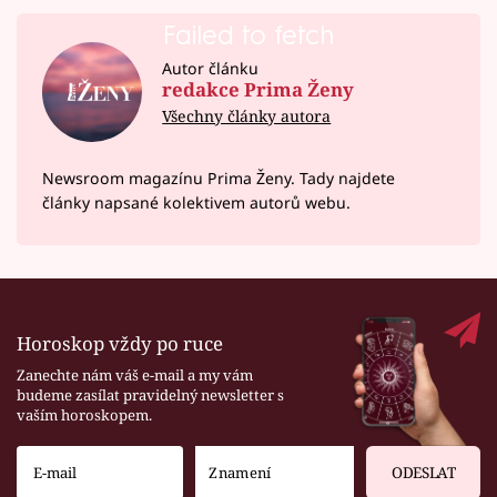
Failed to fetch
Autor článku
redakce Prima Ženy
Všechny články autora
Newsroom magazínu Prima Ženy. Tady najdete
články napsané kolektivem autorů webu.
Horoskop vždy po ruce
Zanechte nám váš e-mail a my vám
budeme zasílat pravidelný newsletter s
vaším horoskopem.
ODESLAT