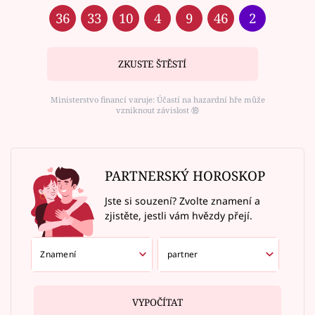
36
33
10
4
9
46
2
ZKUSTE ŠTĚSTÍ
Ministerstvo financí varuje: Účastí na hazardní hře může
vzniknout závislost ⑱
PARTNERSKÝ HOROSKOP
Jste si souzení? Zvolte znamení a
zjistěte, jestli vám hvězdy přejí.
VYPOČÍTAT