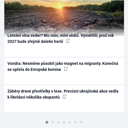
Letošní vlna veder? Nic moc, míní vědci. Vysvětlili, proč rok
2027 bude zřejmě daleko horší
Vondra: Nesmíme působit jako magnet na migranty. Konečná
se opřela do Evropské komise
Záběry drsné přestřelky v lese. Precizní ukrajinská akce vedla
k likvidaci několika okupantů