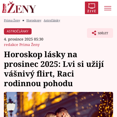
ŽIVĚ
Prima Ženy
■
Horoskopy
Astročlánky
Trendy:
Polabí
Inspekce
Prostřeno!
AYTO?
ASTROČLÁNKY
SDÍLET
Módní alarm
Zrádci
Proměny
4. prosince 2025 05:30
redakce Prima Ženy
Horoskop lásky na
prosinec 2025: Lvi si užijí
Témata
vášnivý flirt, Raci
Celebrity
rodinnou pohodu
Vztahy
Seriály