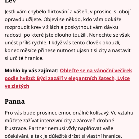
Lev
Jestli vám chybělo flirtování a vášeň, v prosinci si obojí
opravdu užijete. Objeví se někdo, kdo vám dokáže
rozproudit krev v žilách a poskytnout vám dávku
radosti, po které jste dlouho toužili. Nenechte se však
unést příliš rychle. I když vás tento člověk okouzlí,
konec měsíce přinese nutnost ujasnit si city a nastavit
si určité hranice.
Mohlo by vás zajímat:
Oblečte se na vánoční večírek
podle hvězd: Býci zazáří v elegantních šatech, Lvice
ve zlatých
Panna
Pro vás bude prosinec emocionálně kolísavý. Ve vztahu
můžete zažívat intenzivní city a zároveň drobné
frustrace. Partner nemusí vždy naplňovat vaše
očekávání, a tak je důležité držet si vlastní hranice.