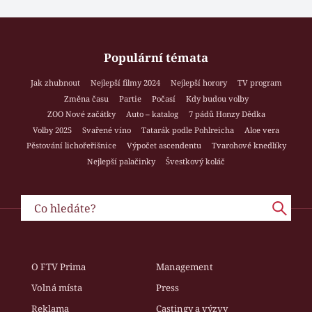
Populární témata
Jak zhubnout
Nejlepší filmy 2024
Nejlepší horory
TV program
Změna času
Partie
Počasí
Kdy budou volby
ZOO Nové začátky
Auto – katalog
7 pádů Honzy Dědka
Volby 2025
Svařené víno
Tatarák podle Pohlreicha
Aloe vera
Pěstování lichořeřišnice
Výpočet ascendentu
Tvarohové knedlíky
Nejlepší palačinky
Švestkový koláč
O FTV Prima
Management
Volná místa
Press
Reklama
Castingy a výzvy