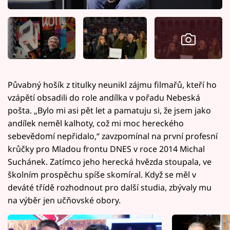
Půvabný hošík z titulky neunikl zájmu filmařů, kteří ho
vzápětí obsadili do role andílka v pořadu Nebeská
pošta. „Bylo mi asi pět let a pamatuju si, že jsem jako
andílek neměl kalhoty, což mi moc hereckého
sebevědomí nepřidalo,“ zavzpomínal na první profesní
krůčky pro Mladou frontu DNES v roce 2014 Michal
Suchánek. Zatímco jeho herecká hvězda stoupala, ve
školním prospěchu spíše skomíral. Když se měl v
deváté třídě rozhodnout pro další studia, zbývaly mu
na výběr jen učňovské obory.