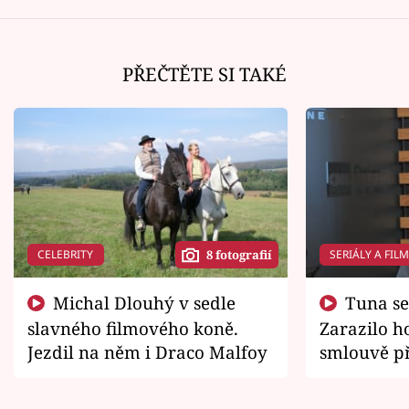
PŘEČTĚTE SI TAKÉ
CELEBRITY
SERIÁLY A FIL
8 fotografií
Michal Dlouhý v sedle
Tuna se chtěl vrátit domů.
slavného filmového koně.
Zarazilo ho
Jezdil na něm i Draco Malfoy
smlouvě př
zemřít