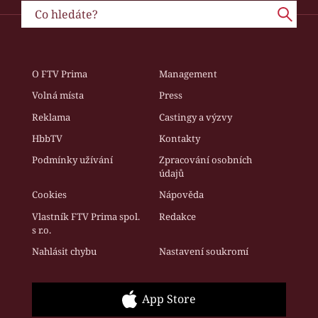
O FTV Prima
Management
Volná místa
Press
Reklama
Castingy a výzvy
HbbTV
Kontakty
Podmínky užívání
Zpracování osobních
údajů
Cookies
Nápověda
Vlastník FTV Prima spol.
Redakce
s r.o.
Nahlásit chybu
Nastavení soukromí
App Store