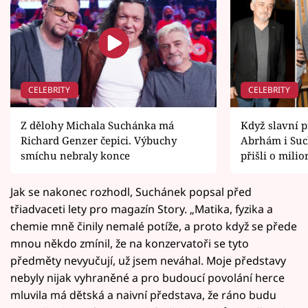
CELEBRITY
CELEBRITY
Z dělohy Michala Suchánka má
Když slavní p
Richard Genzer čepici. Výbuchy
Abrhám i Suc
smíchu nebraly konce
přišli o milio
Jak se nakonec rozhodl, Suchánek popsal před
třiadvaceti lety pro magazín Story. „Matika, fyzika a
chemie mně činily nemalé potíže, a proto když se přede
mnou někdo zmínil, že na konzervatoři se tyto
předměty nevyučují, už jsem neváhal. Moje představy
nebyly nijak vyhraněné a pro budoucí povolání herce
mluvila má dětská a naivní představa, že ráno budu