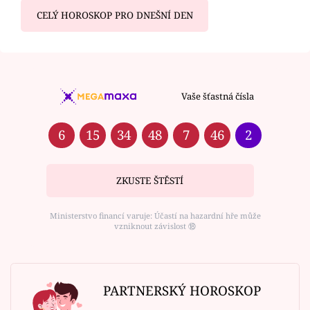
CELÝ HOROSKOP PRO DNEŠNÍ DEN
Vaše šťastná čísla
6
15
34
48
7
46
2
ZKUSTE ŠTĚSTÍ
Ministerstvo financí varuje: Účastí na hazardní hře může
vzniknout závislost ⑱
PARTNERSKÝ HOROSKOP