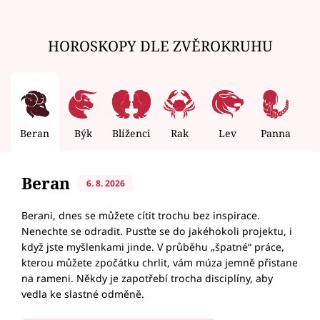
HOROSKOPY DLE ZVĚROKRUHU
Beran
Býk
Blíženci
Rak
Lev
Panna
V
Beran
6. 8. 2026
Berani, dnes se můžete cítit trochu bez inspirace.
Nenechte se odradit. Pusťte se do jakéhokoli projektu, i
když jste myšlenkami jinde. V průběhu „špatné“ práce,
kterou můžete zpočátku chrlit, vám múza jemně přistane
na rameni. Někdy je zapotřebí trocha disciplíny, aby
vedla ke slastné odměně.