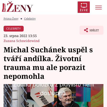
ŽIVĚ
Prima Ženy
■
Celebrity
Trendy:
Polabí
Inspekce
Prostřeno!
AYTO?
CELEBRITY
SDÍLET
Módní alarm
Zrádci
Proměny
23. srpna 2022 13:55
Zuzana Schneidewind
Michal Suchánek uspěl s
tváří andílka. Životní
Témata
trauma mu ale porazit
Celebrity
nepomohla
Žádná položka z playlistu není
Vztahy
Veřejně známým se Michal Suchánek (57) stal
dostupná.
Seriály
už ve školce. Jeho nezaměnitelný vzhled,
herecký projev nebo talent komika okouzlily a