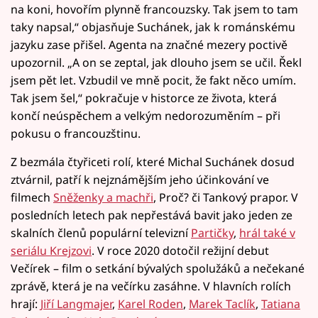
na koni, hovořím plynně francouzsky. Tak jsem to tam
taky napsal,“ objasňuje Suchánek, jak k románskému
jazyku zase přišel. Agenta na značné mezery poctivě
upozornil. „A on se zeptal, jak dlouho jsem se učil. Řekl
jsem pět let. Vzbudil ve mně pocit, že fakt něco umím.
Tak jsem šel,“ pokračuje v historce ze života, která
končí neúspěchem a velkým nedorozuměním – při
pokusu o francouzštinu.
Z bezmála čtyřiceti rolí, které Michal Suchánek dosud
ztvárnil, patří k nejznámějším jeho účinkování ve
filmech
Sněženky a machři
, Proč? či Tankový prapor. V
posledních letech pak nepřestává bavit jako jeden ze
skalních členů populární televizní
Partičky
,
hrál také v
seriálu Krejzovi
. V roce 2020 dotočil režijní debut
Večírek – film o setkání bývalých spolužáků a nečekané
zprávě, která je na večírku zasáhne. V hlavních rolích
hrají:
Jiří Langmajer
,
Karel Roden
,
Marek Taclík
,
Tatiana