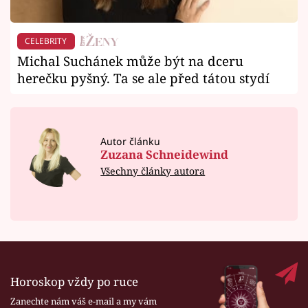
CELEBRITY
Michal Suchánek může být na dceru
herečku pyšný. Ta se ale před tátou stydí
Autor článku
Zuzana Schneidewind
Všechny články autora
Horoskop vždy po ruce
Zanechte nám váš e-mail a my vám