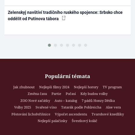
Zelenskyj navštíví tradičního ruského spojence: Srbsko chce
oddělit od Putinova tábora
Populární témata
Jak zhubnout
Nejlepší filmy 2024
Nejlepší horory
TV program
Změna času
Partie
Počasí
Kdy budou volby
ZOO Nové začátky
Auto – katalog
7 pádů Honzy Dědka
Volby 2025
Svařené víno
Tatarák podle Pohlreicha
Aloe vera
Pěstování lichořeřišnice
Výpočet ascendentu
Tvarohové knedlíky
Nejlepší palačinky
Švestkový koláč