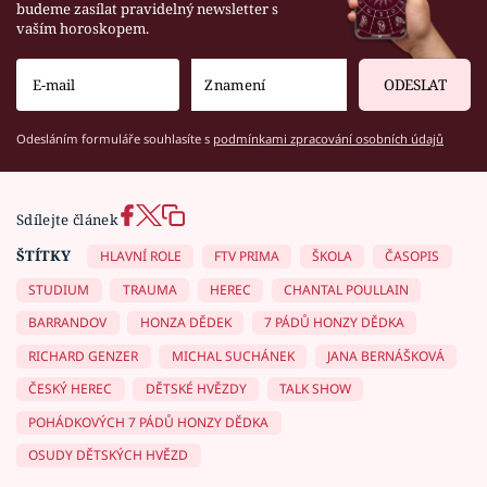
budeme zasílat pravidelný newsletter s
vaším horoskopem.
ODESLAT
Odesláním formuláře souhlasíte s
podmínkami zpracování osobních údajů
Sdílejte článek
ŠTÍTKY
HLAVNÍ ROLE
FTV PRIMA
ŠKOLA
ČASOPIS
STUDIUM
TRAUMA
HEREC
CHANTAL POULLAIN
BARRANDOV
HONZA DĚDEK
7 PÁDŮ HONZY DĚDKA
RICHARD GENZER
MICHAL SUCHÁNEK
JANA BERNÁŠKOVÁ
ČESKÝ HEREC
DĚTSKÉ HVĚZDY
TALK SHOW
POHÁDKOVÝCH 7 PÁDŮ HONZY DĚDKA
OSUDY DĚTSKÝCH HVĚZD