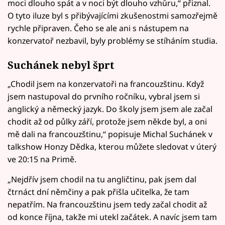
moci dlouho spát a v noci být dlouho vzhůru,“ přiznal.
O tyto iluze byl s přibývajícími zkušenostmi samozřejmě
rychle připraven. Čeho se ale ani s nástupem na
konzervatoř nezbavil, byly problémy se stíháním studia.
Suchánek nebyl šprt
„Chodil jsem na konzervatoři na francouzštinu. Když
jsem nastupoval do prvního ročníku, vybral jsem si
anglický a německý jazyk. Do školy jsem jsem ale začal
chodit až od půlky září, protože jsem někde byl, a oni
mě dali na francouzštinu,“ popisuje Michal Suchánek v
talkshow Honzy Dědka, kterou můžete sledovat v úterý
ve 20:15 na Primě.
„Nejdřív jsem chodil na tu angličtinu, pak jsem dal
čtrnáct dní němčiny a pak přišla učitelka, že tam
nepatřím. Na francouzštinu jsem tedy začal chodit až
od konce října, takže mi utekl začátek. A navíc jsem tam