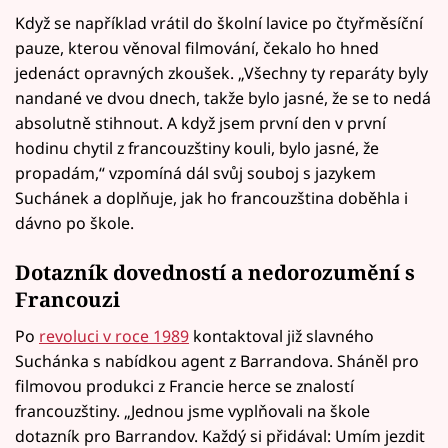
Když se například vrátil do školní lavice po čtyřměsíční
pauze, kterou věnoval filmování, čekalo ho hned
jedenáct opravných zkoušek. „Všechny ty reparáty byly
nandané ve dvou dnech, takže bylo jasné, že se to nedá
absolutně stihnout. A když jsem první den v první
hodinu chytil z francouzštiny kouli, bylo jasné, že
propadám,“ vzpomíná dál svůj souboj s jazykem
Suchánek a doplňuje, jak ho francouzština doběhla i
dávno po škole.
Dotazník dovedností a nedorozumění s
Francouzi
Po
revoluci v roce 1989
kontaktoval již slavného
Suchánka s nabídkou agent z Barrandova. Sháněl pro
filmovou produkci z Francie herce se znalostí
francouzštiny. „Jednou jsme vyplňovali na škole
dotazník pro Barrandov. Každý si přidával: Umím jezdit