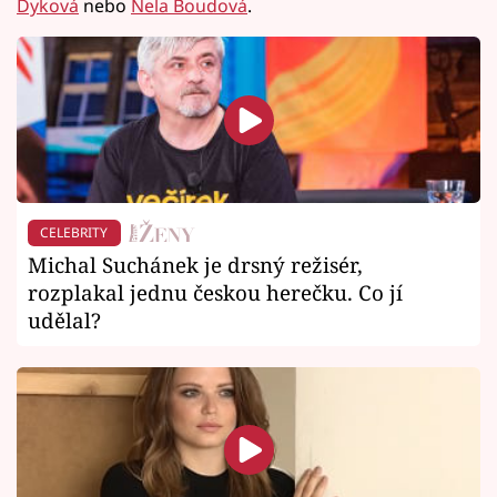
Dyková
nebo
Nela Boudová
.
CELEBRITY
Michal Suchánek je drsný režisér,
rozplakal jednu českou herečku. Co jí
udělal?