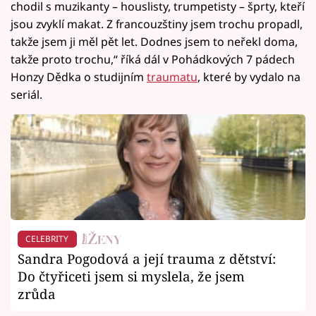
chodil s muzikanty – houslisty, trumpetisty – šprty, kteří
jsou zvyklí makat. Z francouzštiny jsem trochu propadl,
takže jsem ji měl pět let. Dodnes jsem to neřekl doma,
takže proto trochu,“ říká dál v Pohádkových 7 pádech
Honzy Dědka o studijním
traumatu
, které by vydalo na
seriál.
CELEBRITY
Sandra Pogodová a její trauma z dětství:
Do čtyřiceti jsem si myslela, že jsem
zrůda