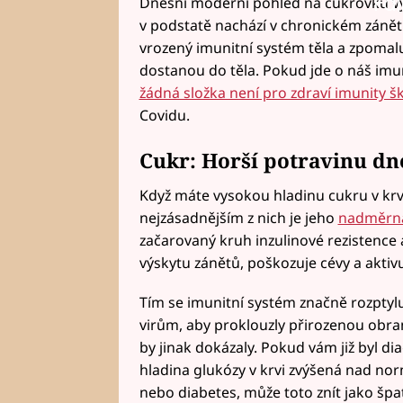
Fai
Dnešní moderní pohled na cukrovku vy
v podstatě nachází v chronickém zánětl
vrozený imunitní systém těla a zpomalu
dostanou do těla. Pokud jde o náš imun
žádná složka není pro zdraví imunity šk
Covidu.
Cukr: Horší potravinu dn
Když máte vysokou hladinu cukru v krv
nejzásadnějším z nich je jeho
nadměrná
začarovaný kruh inzulinové rezistence 
výskytu zánětů, poškozuje cévy a aktivu
Tím se imunitní systém značně rozptyl
virům, aby proklouzly přirozenou obra
by jinak dokázaly. Pokud vám již byl di
hladina glukózy v krvi zvýšená nad nor
nebo diabetes, může toto znít jako šp