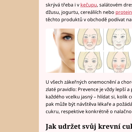
skrývá třeba i v
kečupu
, salátovém dr
džusu, jogurtu, cereáliích nebo
protein
těchto produktů v obchodě podívat na
U všech zákeřných onemocnění a chorob
zlaté pravidlo: Prevence je vždy lepší a
každého vcelku jasný – hlídat si, koli
pak může být návštěva lékaře a požádán
cukru, respektive konkrétně o nalačn
Jak udržet svůj krevní c