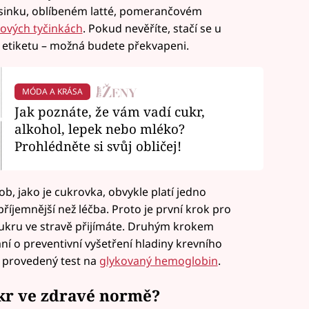
esinku, oblíbeném latté, pomerančovém
ových tyčinkách
. Pokud nevěříte, stačí se u
 etiketu – možná budete překvapeni.
MÓDA A KRÁSA
Jak poznáte, že vám vadí cukr,
alkohol, lepek nebo mléko?
Prohlédněte si svůj obličej!
, jako je cukrovka, obvykle platí jedno
 příjemnější než léčba. Proto je první krok pro
k cukru ve stravě přijímáte. Druhým krokem
í o preventivní vyšetření hladiny krevního
o provedený test na
glykovaný hemoglobin
.
ukr ve zdravé normě?