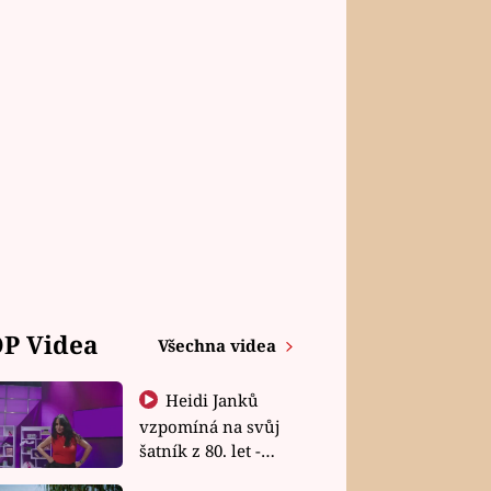
P Videa
Všechna videa
Heidi Janků
vzpomíná na svůj
šatník z 80. let -
Shopaholičky