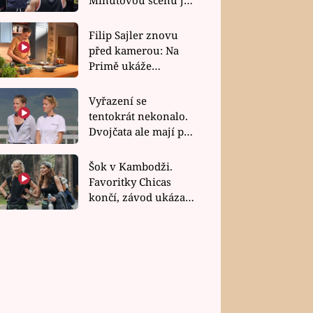
bez dubla
Filip Sajler znovu
před kamerou: Na
Primě ukáže
poctivou kuchyni i
rychlé recepty
Vyřazení se
tentokrát nekonalo.
Dvojčata ale mají po
uzavření třetí etapy
závodu nůž na krku
Šok v Kambodži.
Favoritky Chicas
končí, závod ukázal
svou nejtvrdší tvář