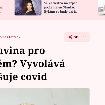
Velká věštba na srpen
NOVINKY
ZAHRADA
a:
podle Helen Stanku:
y
Býkům se bude dařit,
VIDEORECEPTY
DESIGN
Vodnáře čeká jízda
omáš Durčák
SDÍLET
avina pro
tém? Vyvolává
šuje covid