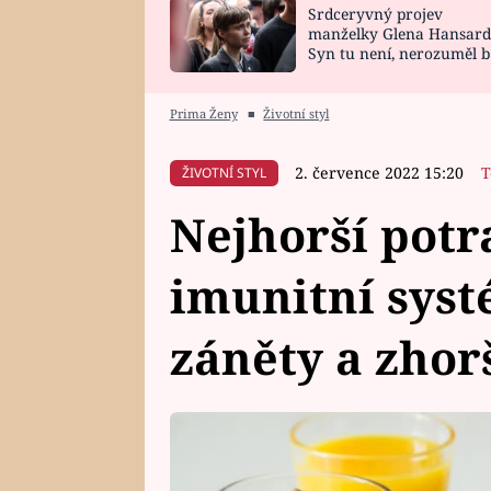
Srdceryvný projev
SNÁŘ
CELEBRITY
manželky Glena Hansard
Syn tu není, nerozuměl b
HOROSKOP NA
VAŘENÍ
tomu, vysvětlila
ROK 2023
Prima Ženy
■
Životní styl
2. července 2022 15:20
T
ŽIVOTNÍ STYL
Nejhorší potr
imunitní sys
záněty a zhor