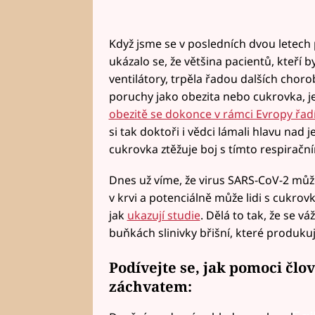
Když jsme se v posledních dvou letech 
ukázalo se, že většina pacientů, kteří b
ventilátory, trpěla řadou dalších choro
poruchy jako obezita nebo cukrovka, je
obezitě se dokonce v rámci Evropy řa
si tak doktoři i vědci lámali hlavu nad
cukrovka ztěžuje boj s tímto respiračn
Dnes už víme, že virus SARS-CoV-2 můž
v krvi a potenciálně může lidi s cukr
jak
ukazují studie
. Dělá to tak, že se v
buňkách slinivky břišní, které produkuj
Podívejte se, jak pomoci čl
záchvatem: