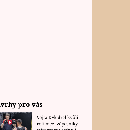
vrhy pro vás
Vojta Dyk dřel kvůli
roli mezi zápasníky.
Minutovou scénu jel