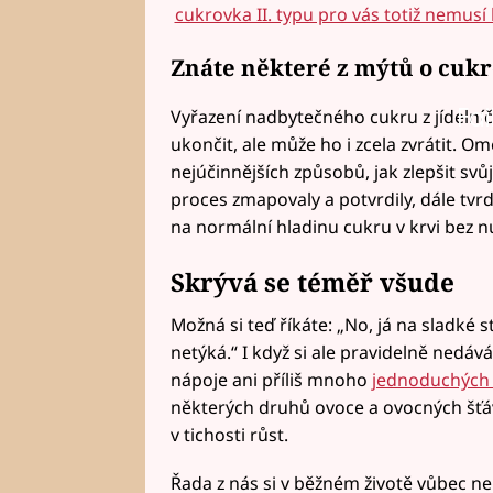
cukrovka II. typu pro vás totiž nemu
Znáte některé z mýtů o cuk
Fai
Vyřazení nadbytečného cukru z jídeln
ukončit, ale může ho i zcela zvrátit. 
nejúčinnějších způsobů, jak zlepšit svů
proces zmapovaly a potvrdily, dále tvr
na normální hladinu cukru v krvi bez n
Skrývá se téměř všude
Možná si teď říkáte: „No, já na sladké
netýká.“ I když si ale pravidelně nedáv
nápoje ani příliš mnoho
jednoduchých 
některých druhů ovoce a ovocných šťá
v tichosti růst.
Řada z nás si v běžném životě vůbec n