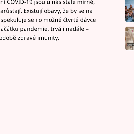
í COVID-19 jsou u nás stále mírné,
růstají. Existují obavy, že by se na
 spekuluje se i o možné čtvrté dávce
začátku pandemie, trvá i nadále –
odobě zdravé imunity.