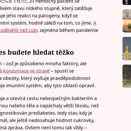
led to fetch
chází z toho, že nemocný pacient se
ivém stavu nízkého stupně, který zatěžuje
je jeho reakci na patogeny, když se
itní systém, hodně záleží na tom, co jíme.
A
odlivější než cukr
, zejména během pandemie
es budete hledat těžko
i – což je způsobeno mnoha faktory, ale
 konzumace ve stravě
– spustí se
a obezity, který zvyšuje pravděpodobnost
je imunitní systém, aby tyto oblasti opravil.
uje a otevírá cestu nebezpečným bakteriím a
nou našeho těla a napáchaly větší škodu, než
agnostikován prediabetes, tedy stav, kdy je
mál, ale ještě nedosahuje hodnot cukrovky,
atná zpráva. Ovšem není tomu tak vždy –