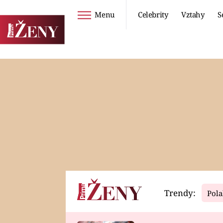
Menu
Celebrity
Vztahy
S
Seriály
Životní styl
ZOO
DIETY A HUBNUTÍ
PROSTŘENO!
CESTOVÁNÍ A
DOVOLENÁ
DUCH
ZDRAVÍ
Trendy:
Pola
Horoskopy
Video
ASTROČLÁNKY
SERIÁLY