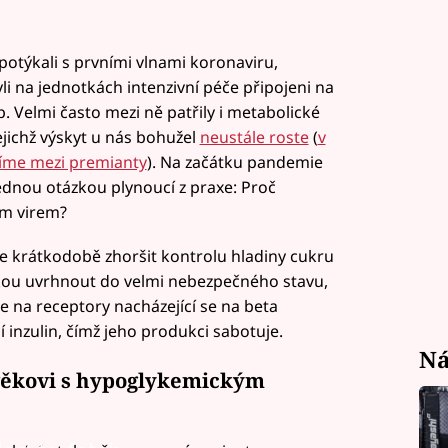
potýkali s prvními vlnami koronaviru,
yli na jednotkách intenzivní péče připojeni na
b. Velmi často mezi ně patřily i metabolické
jichž výskyt u nás bohužel
neustále roste
(
v
díme mezi premianty
). Na začátku pandemie
 jednou otázkou plynoucí z praxe: Proč
ím virem?
e krátkodobě zhoršit kontrolu hladiny cukru
ovkou uvrhnout do velmi nebezpečného stavu,
áže na receptory nacházející se na beta
í inzulin, čímž jeho produkci sabotuje.
Ná
ověkovi s hypoglykemickým