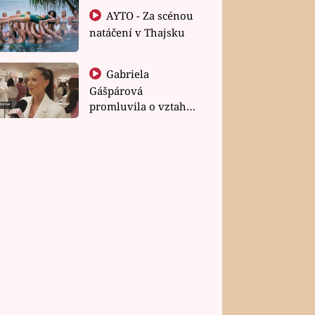
AYTO - Za scénou
natáčení v Thajsku
Gabriela
Gášpárová
promluvila o vztahu
a zakládání rodiny