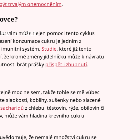
sí být trvalým onemocněním
.
rovce?
led to fetch
íčku vám může nejen pomoci tento cyklus
Omezení konzumace cukru je jedním z
j imunitní systém.
Studie
, které již tento
dí, že kromě změny jídelníčku může k návratu
utnosti brát prášky
přispět i zhubnutí
.
 stejně moc nejsem, takže tohle se mě vůbec
áte sladkosti, koblihy, sušenky nebo slazené
sacharidů
z chlebu, těstovin, rýže, obilovin či
v, může vám hladina krevního cukru
euvědomuje, že nemalé množství cukru se