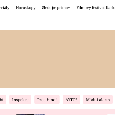
eriály
Horoskopy
Sledujte prima+
Filmový festival Karl
Celebrity
Recept
MÓDA A KRÁSA
HLAVNÍ JÍ
VZTAHY A SEX
SLADKÉ
PRIMA MAMINKA
ZDRAVÉ
bí
Inspekce
Prostřeno!
AYTO?
Módní alarm
Fresh
Living
RECEPTY
BYDLENÍ