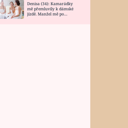
Denisa (34): Kamarádky
mě přemluvily k dámské
jízdě. Manžel mě po
návratu zaskočil