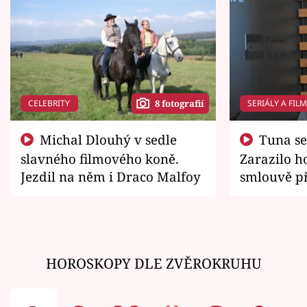
CELEBRITY
SERIÁLY A FIL
8 fotografií
Michal Dlouhý v sedle
Tuna se chtěl vrátit domů.
slavného filmového koně.
Zarazilo ho
Jezdil na něm i Draco Malfoy
smlouvě př
zemřít
HOROSKOPY DLE ZVĚROKRUHU