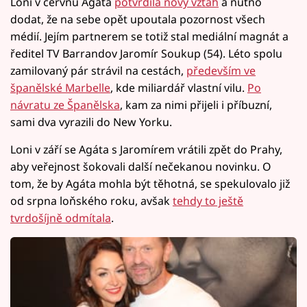
Loni v červnu Agáta
potvrdila nový vztah
a nutno
dodat, že na sebe opět upoutala pozornost všech
médií. Jejím partnerem se totiž stal mediální magnát a
ředitel TV Barrandov Jaromír Soukup (54). Léto spolu
zamilovaný pár strávil na cestách,
především ve
španělské Marbelle
, kde miliardář vlastní vilu.
Po
návratu ze Španělska
, kam za nimi přijeli i příbuzní,
sami dva vyrazili do New Yorku.
Loni v září se Agáta s Jaromírem vrátili zpět do Prahy,
aby veřejnost šokovali další nečekanou novinku. O
tom, že by Agáta mohla být těhotná, se spekulovalo již
od srpna loňského roku, avšak
tehdy to ještě
tvrdošíjně odmítala
.