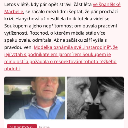
Letos v létě, kdy pár opět strávil část léta
ve španělské
Marbelle
, se začalo mezi lidmi šeptat, že pár prochází
krizí. Hanychová už nesdílela tolik fotek a videí se
Soukupem a jeho nepřítomnost omlouvala pracovní
vytížeností. Rozchod, o kterém média stále více
spekulovala, odmítala. Až na začátku září vyšla s
pravdou ven.
Modelka oznámila své „instarodině“, že
její vztah s podnikatelem Jaromírem Soukupem je
minulostí a požádala o respektování tohoto těžkého
období
.
SHOWBYZNYS