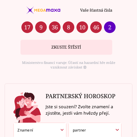
Vaše šťastná čísla
17
9
36
8
10
46
2
ZKUSTE ŠTĚSTÍ
Ministerstvo financí varuje: Účastí na hazardní hře může
vzniknout závislost ⑱
PARTNERSKÝ HOROSKOP
Jste si souzení? Zvolte znamení a
zjistěte, jestli vám hvězdy přejí.