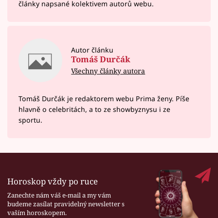
články napsané kolektivem autorů webu.
Autor článku
Tomáš Durčák
Všechny články autora
Tomáš Durčák je redaktorem webu Prima ženy. Píše
hlavně o celebritách, a to ze showbyznysu i ze
sportu.
Horoskop vždy po ruce
Zanechte nám váš e-mail a my vám
budeme zasílat pravidelný newsletter s
vaším horoskopem.