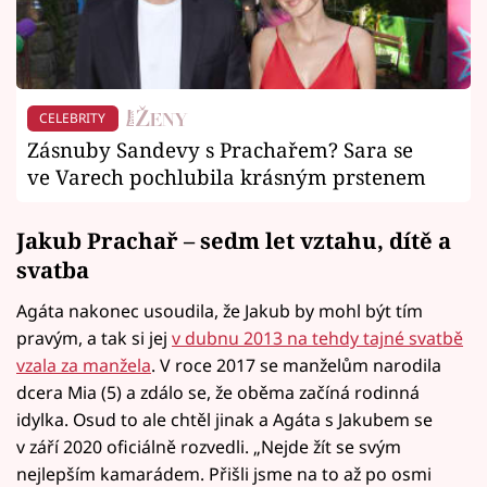
CELEBRITY
Zásnuby Sandevy s Prachařem? Sara se
ve Varech pochlubila krásným prstenem
Jakub Prachař – sedm let vztahu, dítě a
svatba
Agáta nakonec usoudila, že Jakub by mohl být tím
pravým, a tak si jej
v dubnu 2013 na tehdy tajné svatbě
vzala za manžela
. V roce 2017 se manželům narodila
dcera Mia (5) a zdálo se, že oběma začíná rodinná
idylka. Osud to ale chtěl jinak a Agáta s Jakubem se
v září 2020 oficiálně rozvedli. „Nejde žít se svým
nejlepším kamarádem. Přišli jsme na to až po osmi