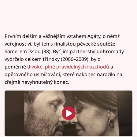
Prvním delším a vážnějším vztahem Agáty, o němž
veřejnost ví, byl ten s finalistou pěvecké soutěže
Sámerem Issou (38). Byť jim partnerství dohromady
vydrželo celkem tři roky (2006–2009), bylo
poměrně
divoké, plné pravidelných rozchodů
a
opětovného usmiřování, které nakonec narazilo na
zřejmě nevyhnutelný konec.