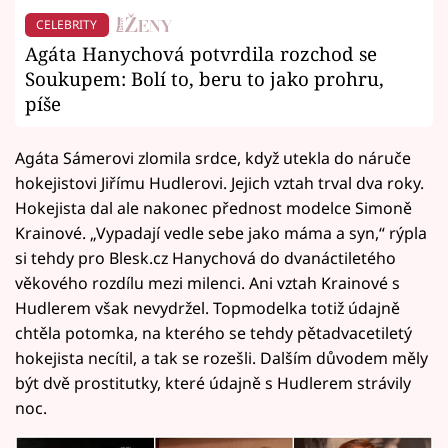
CELEBRITY
Agáta Hanychová potvrdila rozchod se
Soukupem: Bolí to, beru to jako prohru,
píše
Agáta Sámerovi zlomila srdce, když utekla do náruče
hokejistovi Jiřímu Hudlerovi. Jejich vztah trval dva roky.
Hokejista dal ale nakonec přednost modelce Simoně
Krainové. „Vypadají vedle sebe jako máma a syn,“ rýpla
si tehdy pro Blesk.cz Hanychová do dvanáctiletého
věkového rozdílu mezi milenci. Ani vztah Krainové s
Hudlerem však nevydržel. Topmodelka totiž údajně
chtěla potomka, na kterého se tehdy pětadvacetiletý
hokejista necítil, a tak se rozešli. Dalším důvodem měly
být dvě prostitutky, které údajně s Hudlerem strávily
noc.