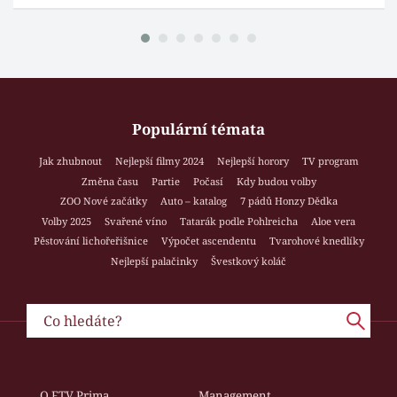
Populární témata
Jak zhubnout
Nejlepší filmy 2024
Nejlepší horory
TV program
Změna času
Partie
Počasí
Kdy budou volby
ZOO Nové začátky
Auto – katalog
7 pádů Honzy Dědka
Volby 2025
Svařené víno
Tatarák podle Pohlreicha
Aloe vera
Pěstování lichořeřišnice
Výpočet ascendentu
Tvarohové knedlíky
Nejlepší palačinky
Švestkový koláč
O FTV Prima
Management