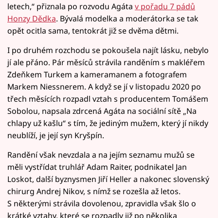
letech,“ přiznala po rozvodu Agáta
v pořadu 7 pádů
Honzy Dědka
. Bývalá modelka a moderátorka se tak
opět ocitla sama, tentokrát již se dvěma dětmi.
I po druhém rozchodu se pokoušela najít lásku, nebylo
jí ale přáno. Pár měsíců strávila randěním s makléřem
Zdeňkem Turkem a kameramanem a fotografem
Markem Niessnerem. A když se jí v listopadu 2020 po
třech měsících rozpadl vztah s producentem Tomášem
Sobolou, napsala zdrcená Agáta na sociální sítě „Na
chlapy už kašlu“ s tím, že jediným mužem, který jí nikdy
neublíží, je její syn Kryšpín.
Randění však nevzdala a na jejím seznamu mužů se
měli vystřídat truhlář Adam Raiter, podnikatel Jan
Loskot, další byznysmen Jiří Heller a nakonec slovenský
chirurg Andrej Nikov, s nímž se rozešla až letos.
S některými strávila dovolenou, zpravidla však šlo o
krátké vztahy, které se rozpadly již po několika