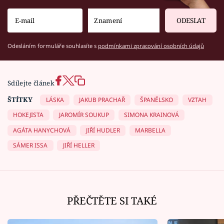
ODESLAT
Odesláním formuláře souhlasíte s
podmínkami zpracování osobních údajů
Sdílejte článek
ŠTÍTKY
LÁSKA
JAKUB PRACHAŘ
ŠPANĚLSKO
VZTAH
HOKEJISTA
JAROMÍR SOUKUP
SIMONA KRAINOVÁ
AGÁTA HANYCHOVÁ
JIŘÍ HUDLER
MARBELLA
SÁMER ISSA
JIŘÍ HELLER
PŘEČTĚTE SI TAKÉ