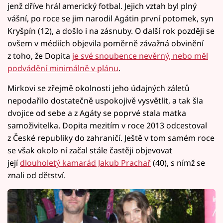
jenž dříve hrál americký fotbal. Jejich vztah byl plný
vášní, po roce se jim narodil Agátin první potomek, syn
Kryšpín (12), a došlo i na zásnuby. O další rok později se
ovšem v médiích objevila poměrně závažná obvinění
z toho, že Dopita
je své snoubence nevěrný, nebo měl
podvádění minimálně v plánu
.
Mirkovi se zřejmě okolnosti jeho údajných záletů
nepodařilo dostatečně uspokojivě vysvětlit, a tak šla
dvojice od sebe a z Agáty se poprvé stala matka
samoživitelka. Dopita mezitím v roce 2013 odcestoval
z České republiky do zahraničí. Ještě v tom samém roce
se však okolo ní začal stále častěji objevovat
její
dlouholetý kamarád Jakub Prachař
(40), s nímž se
znali od dětství.