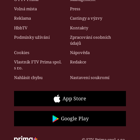
Volná místa
Press
Reklama
Castingy a výzvy
HbbTV
Kontakty
Podmínky užívání
Zpracování osobních
údajů
Cookies
Nápověda
Vlastník FTV Prima spol.
Redakce
s r.o.
Nahlásit chybu
Nastavení soukromí
App Store
Google Play
© FTV Prima spol. s r.o.