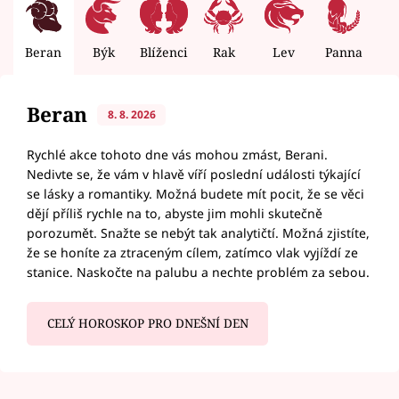
Beran
Býk
Blíženci
Rak
Lev
Panna
V
Beran
8. 8. 2026
Rychlé akce tohoto dne vás mohou zmást, Berani.
Nedivte se, že vám v hlavě víří poslední události týkající
se lásky a romantiky. Možná budete mít pocit, že se věci
dějí příliš rychle na to, abyste jim mohli skutečně
porozumět. Snažte se nebýt tak analytičtí. Možná zjistíte,
že se honíte za ztraceným cílem, zatímco vlak vyjíždí ze
stanice. Naskočte na palubu a nechte problém za sebou.
CELÝ HOROSKOP PRO DNEŠNÍ DEN