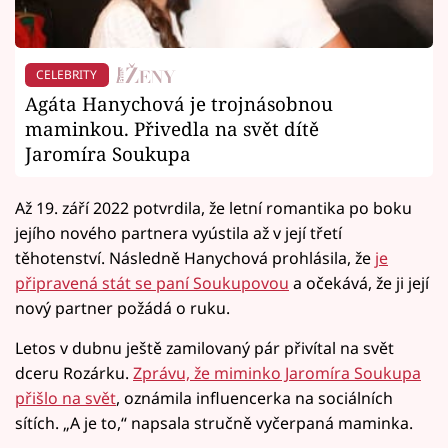
CELEBRITY
Agáta Hanychová je trojnásobnou
maminkou. Přivedla na svět dítě
Jaromíra Soukupa
Až 19. září 2022 potvrdila, že letní romantika po boku
jejího nového partnera vyústila až v její třetí
těhotenství. Následně Hanychová prohlásila, že
je
připravená stát se paní Soukupovou
a očekává, že ji její
nový partner požádá o ruku.
Letos v dubnu ještě zamilovaný pár přivítal na svět
dceru Rozárku.
Zprávu, že miminko Jaromíra Soukupa
přišlo na svět
, oznámila influencerka na sociálních
sítích. „A je to,“ napsala stručně vyčerpaná maminka.