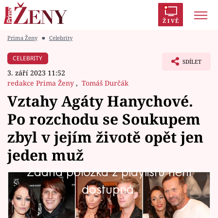
ŽIVĚ
Prima Ženy
■
Celebrity
Trendy:
Polabí
Inspekce
Prostřeno!
AYTO?
CELEBRITY
SDÍLET
Módní alarm
Zrádci
Proměny
3. září 2023 11:52
redakce Prima Ženy
,
Tomáš Durčák
Vztahy Agáty Hanychové.
Po rozchodu se Soukupem
Témata
zbyl v jejím životě opět jen
Celebrity
jeden muž
Žádná položka z playlistu není
Vztahy
Tři děti, tři různí otcové. Agáta Hanychová (38)
dostupná.
Seriály
stále hledá lásku na celý život. A bohužel,
nevyšlo to ani tentokrát. Modelka oznámila