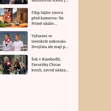
bez dubla
Filip Sajler znovu
před kamerou: Na
Primě ukáže
poctivou kuchyni i
rychlé recepty
Vyřazení se
tentokrát nekonalo.
Dvojčata ale mají po
uzavření třetí etapy
závodu nůž na krku
Šok v Kambodži.
Favoritky Chicas
končí, závod ukázal
svou nejtvrdší tvář