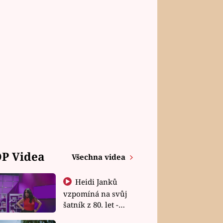
P Videa
Všechna videa
Heidi Janků
vzpomíná na svůj
šatník z 80. let -
Shopaholičky