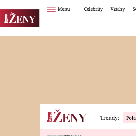
Menu
Celebrity
Vztahy
S
Seriály
Životní styl
ZOO
DIETY A HUBNUTÍ
PROSTŘENO!
CESTOVÁNÍ A
DOVOLENÁ
DUCH
ZDRAVÍ
Trendy:
Pola
Horoskopy
Video
ASTROČLÁNKY
SERIÁLY