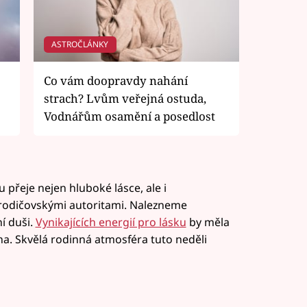
ASTROČLÁNKY
Co vám doopravdy nahání
strach? Lvům veřejná ostuda,
Vodnářům osamění a posedlost
 přeje nejen hluboké lásce, ale i
rodičovskými autoritami. Nalezneme
ní duši.
Vynikajících energií pro lásku
by měla
ha. Skvělá rodinná atmosféra tuto neděli