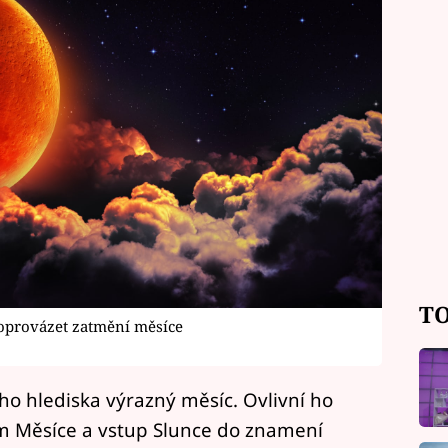
TO
oprovázet zatmění měsíce
ého hlediska výrazný měsíc. Ovlivní ho
m Měsíce a vstup Slunce do znamení