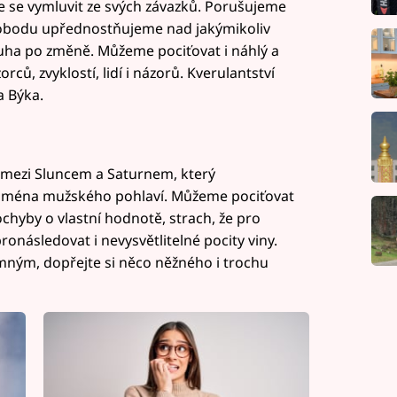
 se vymluvit ze svých závazků. Porušujeme
vobodu upřednostňujeme nad jakýmikoliv
touha po změně. Můžeme pociťovat i náhlý a
rců, zvyklostí, lidí i názorů. Kverulantství
a Býka.
 mezi Sluncem a Saturnem, který
ejména mužského pohlaví. Můžeme pociťovat
hyby o vlastní hodnotě, strach, že pro
následovat i nevysvětlitelné pocity viny.
emným, dopřejte si něco něžného i trochu