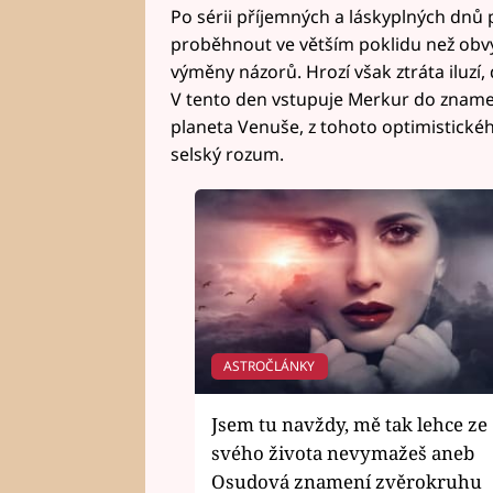
Po sérii příjemných a láskyplných dnů p
proběhnout ve větším poklidu než obvy
výměny názorů. Hrozí však ztráta iluzí, 
V tento den vstupuje Merkur do znamení
planeta Venuše, z tohoto optimistického
selský rozum.
ASTROČLÁNKY
Jsem tu navždy, mě tak lehce ze
svého života nevymažeš aneb
Osudová znamení zvěrokruhu