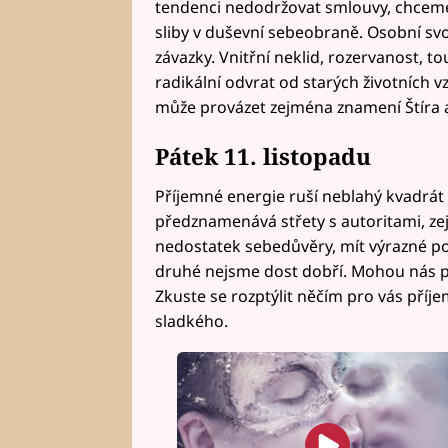
tendenci nedodržovat smlouvy, chceme
sliby v duševní sebeobraně. Osobní s
závazky. Vnitřní neklid, rozervanost, 
radikální odvrat od starých životních vzo
může provázet zejména znamení Štíra 
Pátek 11. listopadu
Příjemné energie ruší neblahý kvadrát
předznamenává střety s autoritami, z
nedostatek sebedůvěry, mít výrazné poc
druhé nejsme dost dobří. Mohou nás pro
Zkuste se rozptýlit něčím pro vás příj
sladkého.