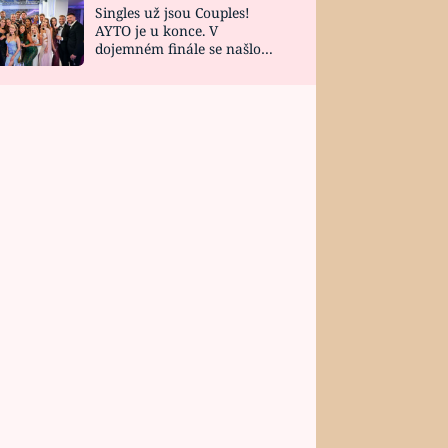
Singles už jsou Couples!
AYTO je u konce. V
dojemném finále se našlo
všech 10 Perfect Matchů