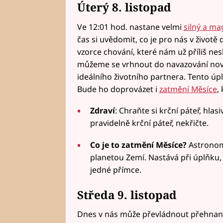
Úterý 8. listopad
Ve 12:01 hod. nastane velmi
silný a ma
čas si uvědomit, co je pro nás v životě 
vzorce chování, které nám už příliš ne
můžeme se vrhnout do navazování novýc
ideálního životního partnera. Tento úp
Bude ho doprovázet i
zatmění Měsíce
,
Zdraví
: Chraňte si krční páteř, hlas
pravidelně krční páteř, nekřičte.
Co je to zatmění Měsíce?
Astronomi
planetou Zemí. Nastává při úplňku,
jedné přímce.
Středa 9. listopad
Dnes v nás může převládnout přehnaná