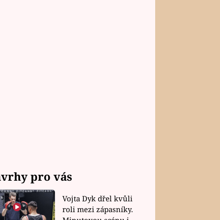
vrhy pro vás
Vojta Dyk dřel kvůli
roli mezi zápasníky.
Minutovou scénu jel