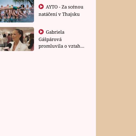
AYTO - Za scénou
natáčení v Thajsku
Gabriela
Gášpárová
promluvila o vztahu
a zakládání rodiny