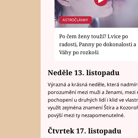
ASTROČLÁNKY
Po čem ženy touží? Lvice po
radosti, Panny po dokonalosti a
Váhy po rozkoši
Neděle 13. listopadu
Výrazná a krásná neděle, která nadmíru
porozumění mezi muži a ženami, mezi 
pochopení u druhých lidí i klid ve vlast
využít zejména znamení Štíra a Kozoro
povýší mezi ty nezapomenutelné.
Čtvrtek 17. listopadu