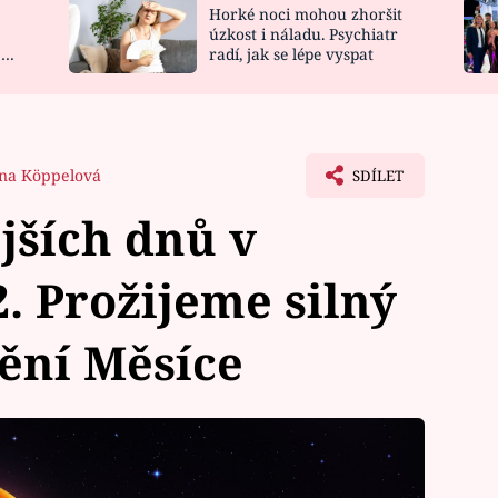
Horké noci mohou zhoršit
NOVINKY
ZAHRADA
úzkost i náladu. Psychiatr
 a
radí, jak se lépe vyspat
VIDEORECEPTY
DESIGN
ina Köppelová
SDÍLET
jších dnů v
2. Prožijeme silný
ění Měsíce