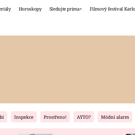
eriály
Horoskopy
Sledujte prima+
Filmový festival Karl
Celebrity
Recept
MÓDA A KRÁSA
HLAVNÍ JÍ
VZTAHY A SEX
SLADKÉ
PRIMA MAMINKA
ZDRAVÉ
bí
Inspekce
Prostřeno!
AYTO?
Módní alarm
Fresh
Living
RECEPTY
BYDLENÍ