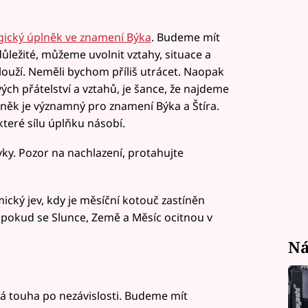
gický úplněk ve znamení Býka
. Budeme mít
důležité, můžeme uvolnit vztahy, situace a
slouží. Neměli bychom příliš utrácet. Naopak
h přátelství a vztahů, je šance, že najdeme
lněk je významný pro znamení Býka a Štíra.
 které sílu úplňku násobí.
ivky. Pozor na nachlazení, protahujte
cký jev, kdy je měsíční kotouč zastíněn
 pokud se Slunce, Země a Měsíc ocitnou v
Ná
 touha po nezávislosti. Budeme mít