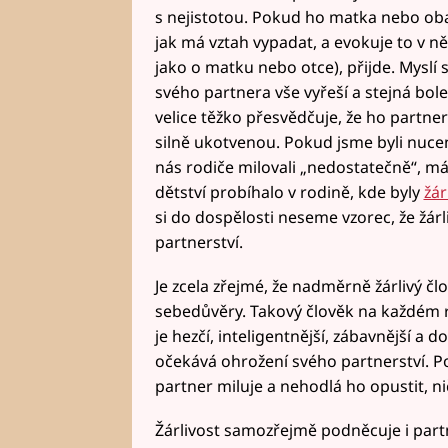
s nejistotou. Pokud ho matka nebo ob
jak má vztah vypadat, a evokuje to v ně
jako o matku nebo otce), přijde. Myslí 
svého partnera vše vyřeší a stejná bole
velice těžko přesvědčuje, že ho partne
silně ukotvenou. Pokud jsme byli nucen
nás rodiče milovali „nedostatečně“, má t
dětství probíhalo v rodině, kde byly
žár
si do dospělosti neseme vzorec, že žárl
partnerství.
Je zcela zřejmé, že nadměrně žárlivý č
sebedůvěry. Takový člověk na každém r
je hezčí, inteligentnější, zábavnější a
očekává ohrožení svého partnerství. P
partner miluje a nehodlá ho opustit, ničí
Žárlivost samozřejmě podněcuje i partn