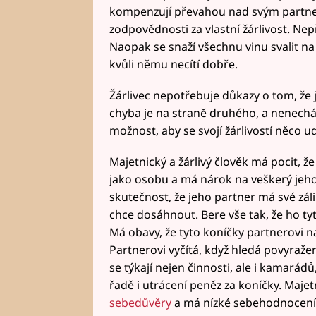
kompenzují převahou nad svým partnerem
zodpovědnosti za vlastní žárlivost. Nepři
Naopak se snaží všechnu vinu svalit na 
kvůli němu necítí dobře.
Žárlivec nepotřebuje důkazy o tom, že j
chyba je na straně druhého, a nenechá
možnost, aby se svojí žárlivostí něco ud
Majetnický a žárlivý člověk má pocit, že
jako osobu a má nárok na veškerý jeho
skutečnost, že jeho partner má své záli
chce dosáhnout. Bere vše tak, že ho t
Má obavy, že tyto koníčky partnerovi n
Partnerovi vyčítá, když hledá povyražen
se týkají nejen činnosti, ale i kamarádů
řadě i utrácení peněz za koníčky. Majet
sebedůvěry
a má nízké sebehodnocení