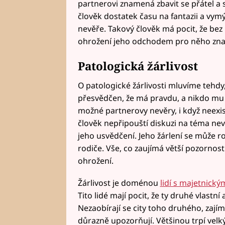
partnerovi znamená zbavit se přátel a
člověk dostatek času na fantazii a vym
nevěře. Takový člověk má pocit, že bez
ohrožení jeho odchodem pro něho znam
Patologická žárlivost
O patologické žárlivosti mluvíme tehdy
přesvědčen, že má pravdu, a nikdo mu 
možné partnerovy nevěry, i když neexis
člověk nepřipouští diskuzi na téma ne
jeho usvědčení. Jeho žárlení se může ro
rodiče. Vše, co zaujímá větší pozornost 
ohrožení.
Žárlivost je doménou
lidí s majetnický
Tito lidé mají pocit, že ty druhé vlastní 
Nezaobírají se city toho druhého, zajíma
důrazně upozorňují. Většinou trpí vel