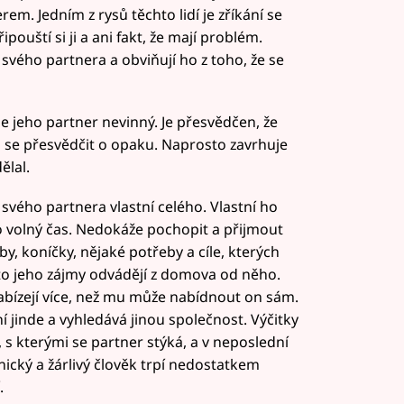
. Jedním z rysů těchto lidí je zříkání se
pouští si ji a ani fakt, že mají problém.
svého partnera a obviňují ho z toho, že se
e jeho partner nevinný. Je přesvědčen, že
 se přesvědčit o opaku. Naprosto zavrhuje
ělal.
 svého partnera vlastní celého. Vlastní ho
 volný čas. Nedokáže pochopit a přijmout
by, koníčky, nějaké potřeby a cíle, kterých
yto jeho zájmy odvádějí z domova od něho.
abízejí více, než mu může nabídnout on sám.
í jinde a vyhledává jinou společnost. Výčitky
, s kterými se partner stýká, a v neposlední
nický a žárlivý člověk trpí nedostatkem
.