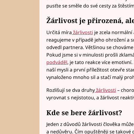
pusťte se směle do své cesty za štěstím
Žárlivost je přirozená, ale
Určitá míra
žárlivosti
je zcela normální 
reagujeme v případě jeho ohrožení a s
odvedl partnera. Většinou se chovám
Pokud jsme si v minulosti prošli zklam
podváděl
, je tato reakce více emotivní
naší mysli a první příležitost otevře s
vynaloženo mnoho sil a stačí malý proh
Rozlišují se dva druhy
žárlivosti
– choro
vyrovnat s nejistotou, a žárlivost reakt
Kde se bere žárlivost?
Jeden z důvodů žárlivosti člověka můžem
a nedůvěru. Čím opuštěněji se takové dí