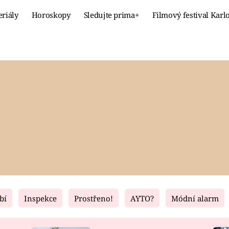
eriály
Horoskopy
Sledujte prima+
Filmový festival Karl
Celebrity
Recept
MÓDA A KRÁSA
HLAVNÍ JÍ
VZTAHY A SEX
SLADKÉ
PRIMA MAMINKA
ZDRAVÉ
bí
Inspekce
Prostřeno!
AYTO?
Módní alarm
Fresh
Living
RECEPTY
BYDLENÍ