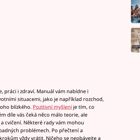
 práci i zdraví. Manuál vám nabídne i
votními situacemi, jako je například rozchod,
koho blízkého.
Pozitivní myšlení
je tím, co
ém díle vás čeká něco málo teorie, ale
 a cvičení. Některé rady vám mohou
řípadných problémech. Po přečtení a
rokům vždy vrátit. Ničeho se neobávejte a