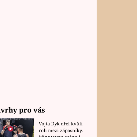
vrhy pro vás
Vojta Dyk dřel kvůli
roli mezi zápasníky.
Minutovou scénu jel