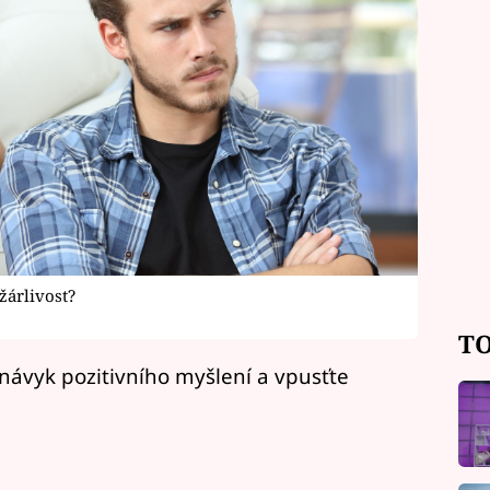
 žárlivost?
TO
návyk pozitivního myšlení a vpusťte