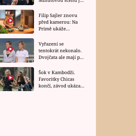
bez dubla
Filip Sajler znovu
před kamerou: Na
Primě ukáže
poctivou kuchyni i
rychlé recepty
Vyřazení se
tentokrát nekonalo.
Dvojčata ale mají po
uzavření třetí etapy
závodu nůž na krku
Šok v Kambodži.
Favoritky Chicas
končí, závod ukázal
svou nejtvrdší tvář