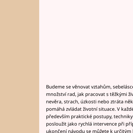
Budeme se věnovat vztahům, sebelásce,
množství rad, jak pracovat s těžkými ži
nevěra, strach, úzkosti nebo ztráta ně
pomáhá zvládat životní situace. V každ
především praktické postupy, techniky
posloužit jako rychlá intervence při p
ukončení návodu se můžete k určitým k