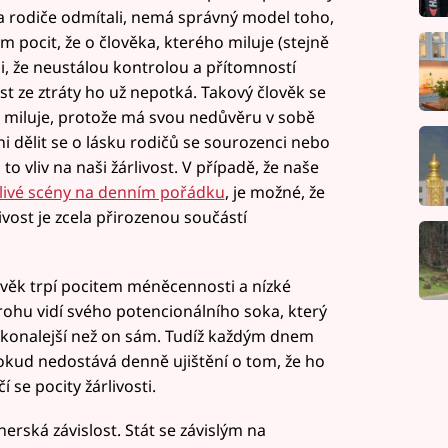
a rodiče odmítali, nemá správný model toho,
m pocit, že o člověka, kterého miluje (stejně
si, že neustálou kontrolou a přítomností
st ze ztráty ho už nepotká. Takový člověk se
r miluje, protože má svou nedůvěru v sobě
i dělit se o lásku rodičů se sourozenci nebo
o vliv na naši žárlivost. V případě, že naše
livé scény na denním pořádku
, je možné, že
ivost je zcela přirozenou součástí
lověk trpí pocitem méněcennosti a nízké
ohu vidí svého potencionálního soka, který
 dokonalejší než on sám. Tudíž každým dnem
okud nedostává denně ujištění o tom, že ho
 se pocity žárlivosti.
erská závislost. Stát se závislým na