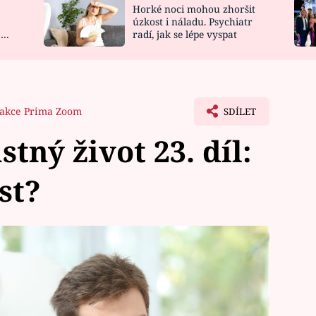
Horké noci mohou zhoršit
NOVINKY
ZAHRADA
úzkost i náladu. Psychiatr
 a
radí, jak se lépe vyspat
VIDEORECEPTY
DESIGN
akce Prima Zoom
SDÍLET
tný život 23. díl:
st?