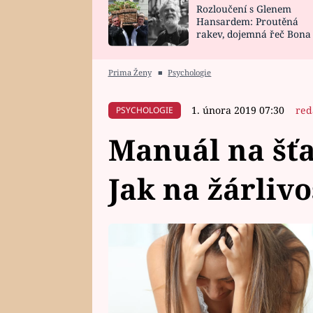
Rozloučení s Glenem
SNÁŘ
CELEBRITY
Hansardem: Proutěná
rakev, dojemná řeč Bona
HOROSKOP NA
VAŘENÍ
zpěv Irglové s Vedderem
ROK 2023
Prima Ženy
■
Psychologie
1. února 2019 07:30
red
PSYCHOLOGIE
Manuál na šťas
Jak na žárlivo