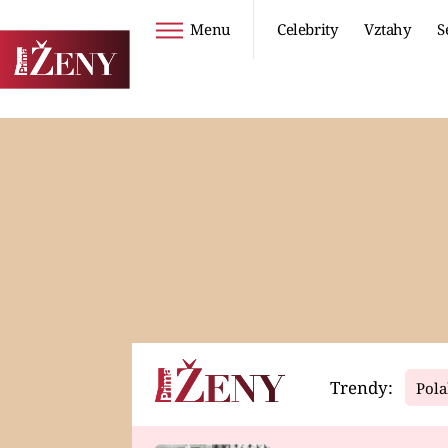
Menu
Celebrity
Vztahy
S
Seriály
Životní styl
ZOO
DIETY A HUBNUTÍ
PROSTŘENO!
CESTOVÁNÍ A
DOVOLENÁ
DUCH
ZDRAVÍ
Trendy:
Pola
Horoskopy
Video
ASTROČLÁNKY
SERIÁLY