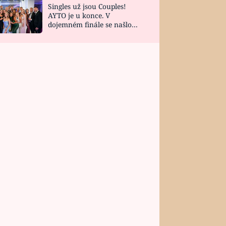
Singles už jsou Couples!
AYTO je u konce. V
dojemném finále se našlo
všech 10 Perfect Matchů