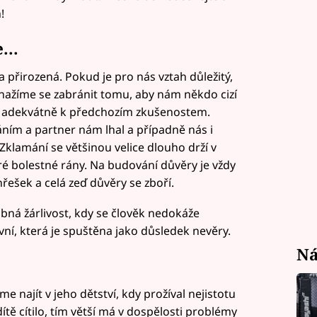
!
...
a přirozená. Pokud je pro nás vztah důležitý,
nažíme se zabránit tomu, aby nám někdo cizí
e adekvátně k předchozím zkušenostem.
áním a partner nám lhal a případně nás i
. Zklamání se většinou velice dlouho drží v
taré bolestné rány. Na budování důvěry je vždy
řešek a celá zeď důvěry se zboří.
bná žárlivost, kdy se člověk nedokáže
ivní, která je spuštěna jako důsledek nevěry.
Ná
e najít v jeho dětství, kdy prožíval nejistotu
tě cítilo, tím větší má v dospělosti problémy