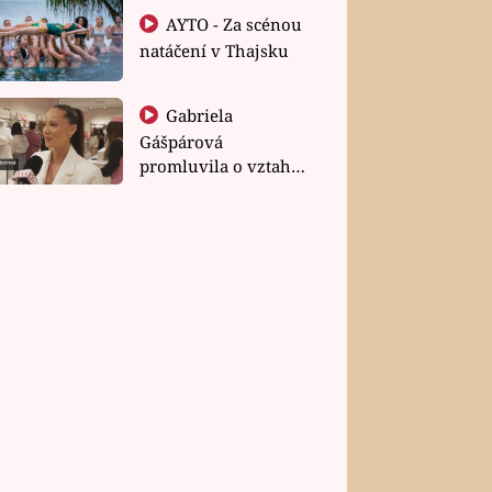
AYTO - Za scénou
natáčení v Thajsku
Gabriela
Gášpárová
promluvila o vztahu
a zakládání rodiny