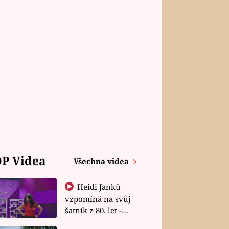
P Videa
Všechna videa
Heidi Janků
vzpomíná na svůj
šatník z 80. let -
Shopaholičky