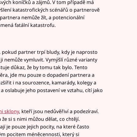
 svých koníčků a zájmů. V tom případě má
ýšlení katastrofických scénářů o partnerově
 partnera nemůže žít, a potencionální
ená fatální katastrofu.
, pokud partner trpí bludy, kdy je naprosto
ji nemůže vymluvit. Vymýšlí různé varianty
tuje důkaz, že by tomu tak bylo. Tento
věra, jde mu pouze o dopadení partnera a
zšířit i na sourozence, kamarády, kolegy a
a oslabuje jeho postavení ve vztahu, cítí jako
mi sklony
, kteří jsou nedůvěřiví a podezíraví.
a že si s nimi můžou dělat, co chtějí.
jí je pouze jejich pocity, na které často
kým pocitem méněcennosti, který si