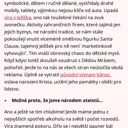
symbolické, dětem i ručně dělané, vystřídaly drahé
mobily, tablety, výjimkou nejsou klíče od auta. Upadá
víra v Ježíška
, ono tak toužebné čekání na zvuk
zvonečku. Aktivity zahraničních firem, které zajímá jen
jejich byznys, ne národní tradice, se nám stále
pokoušejí vnutit víceméně směšnou figurku Santa
Clause, tajemný Ježíšek pro ně není ´marketinkově
vyhovující´. Tím vnáší obrovský chaos do dětské mysli.
Když kdysi totéž zkoušeli soudruzi s Dědou Mrázem,
pohořeli. Jenže to na nás ze všech stran neútočila vlezlá
reklama. Úplně se vytratil
původní význam Vánoc
,
oslava narození Krista, uctění jeho památky i oběti pro
lidstvo.
Možná proto, že jsme národem ateistů…
Ano a ještě se tím chlubíme! Jenže máme jednu z
nejvyšších spotřeb alkoholu na světě i počet rozvodů.
Víra znamená pokoru. Dřív se i největší gauner bál