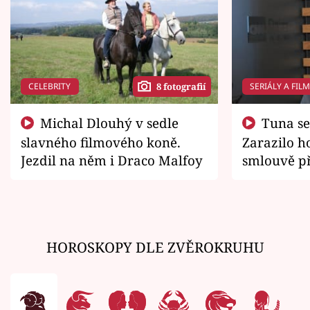
CELEBRITY
SERIÁLY A FIL
8 fotografií
Michal Dlouhý v sedle
Tuna se chtěl vrátit domů.
slavného filmového koně.
Zarazilo ho
Jezdil na něm i Draco Malfoy
smlouvě př
zemřít
HOROSKOPY DLE ZVĚROKRUHU