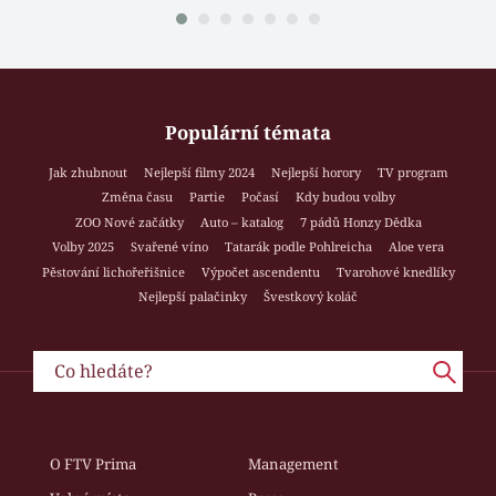
Populární témata
Jak zhubnout
Nejlepší filmy 2024
Nejlepší horory
TV program
Změna času
Partie
Počasí
Kdy budou volby
ZOO Nové začátky
Auto – katalog
7 pádů Honzy Dědka
Volby 2025
Svařené víno
Tatarák podle Pohlreicha
Aloe vera
Pěstování lichořeřišnice
Výpočet ascendentu
Tvarohové knedlíky
Nejlepší palačinky
Švestkový koláč
O FTV Prima
Management