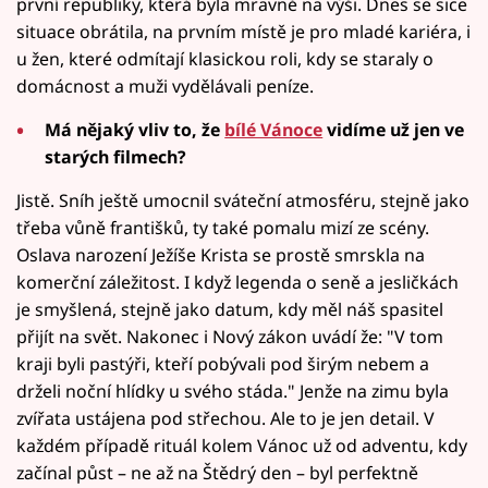
první republiky, která byla mravně na výši. Dnes se sice
situace obrátila, na prvním místě je pro mladé kariéra, i
u žen, které odmítají klasickou roli, kdy se staraly o
domácnost a muži vydělávali peníze.
Má nějaký vliv to, že
bílé Vánoce
vidíme už jen ve
starých filmech?
Jistě. Sníh ještě umocnil sváteční atmosféru, stejně jako
třeba vůně františků, ty také pomalu mizí ze scény.
Oslava narození Ježíše Krista se prostě smrskla na
komerční záležitost. I když legenda o seně a jesličkách
je smyšlená, stejně jako datum, kdy měl náš spasitel
přijít na svět. Nakonec i Nový zákon uvádí že: "V tom
kraji byli pastýři, kteří pobývali pod širým nebem a
drželi noční hlídky u svého stáda." Jenže na zimu byla
zvířata ustájena pod střechou. Ale to je jen detail. V
každém případě rituál kolem Vánoc už od adventu, kdy
začínal půst – ne až na Štědrý den – byl perfektně