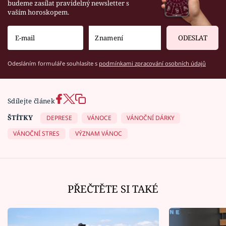
budeme zasílat pravidelný newsletter s
vaším horoskopem.
ODESLAT
Odesláním formuláře souhlasíte s
podmínkami zpracování osobních údajů
Sdílejte článek
ŠTÍTKY
DEPRESE
VÁNOCE
VÁNOČNÍ DÁRKY
VÁNOČNÍ STRES
VÝZNAM VÁNOC
PŘEČTĚTE SI TAKÉ