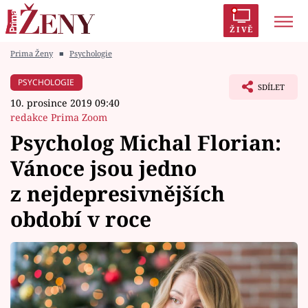
ŽIVĚ
Prima Ženy
■
Psychologie
Trendy:
Polabí
Inspekce
Prostřeno!
AYTO?
PSYCHOLOGIE
SDÍLET
Módní alarm
Zrádci
Proměny
10. prosince 2019 09:40
redakce Prima Zoom
Psycholog Michal Florian:
Vánoce jsou jedno
Témata
z nejdepresivnějších
Celebrity
období v roce
Vztahy
Seriály