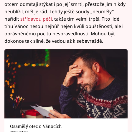
otcem odmítají stýkat i po její smrti, přestože jim nikdy
neublížil, měl je rád. Tehdy ještě soudy „neuměly"
nařídit
střídavou péči
, takže tím velmi trpěl. Tito lidé
tíhu Vánoc nesou nejhůř nejen kvůli opuštěnosti, ale i
oprávněnému pocitu nespravedlnosti. Mohou být
dokonce tak silné, že vedou až k sebevraždě.
Osamělý otec o Vánocích
Zdroj: iStock