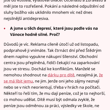
měl jste to rozřešené. Pokání a následné odpuštění od
sluhy božího vás uklidnilo mnohem víc než dnes
nejsilnější antidepresiva.
A jsme u těch depresí, které jsou podle vás na
Vánoce hodně silné. Proč?
Důvodů je víc. Reklama cíleně útočí už od listopadu,
podprahově ji vnímáte. Tak čtrnáct dní před Štědrým
dnem naplno vypukne nákupní šílenství. Obchodní
centra jsou přeplněná, řidiči čekající na zaparkování
jsou ve stresu. Dochází ke konfliktům. Manželé se
nemohou shodnout na
dárku pro dítě
, nezajímá je,
že
se má líbit jemu
, ne jim. Jenže oni jeho zájmy neznají
nebo se v nich neorientují, třeba v hrách na počítači.
Někteří to řeší tím, že mu dají peníze, což je to nejhorší,
co mohou udělat. Dítě musí být odmala zvyklé, že
peníze jsou odměnou za práci, výsledky ve škole, ne