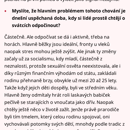
Myslíte, že hlavním problémem tohoto chování je
dnešní uspěchaná doba, kdy si lidé prostě chtějí o
svátcích odpočinout?
Částečně. Ale odpočívat se dá i aktivně, třeba na
horách. Hlavně běžky jsou ideální, fronty u vleků
naopak stres mohou ještě zvýšit. Ale jinak ty změny
začaly už za socialismu, kdy mladí, částečně z
neznalosti, protože sexuální osvěta neexistovala, ale i
díky různým finančním výhodám od státu, zakládali
rodinu přehnaně brzy, obvykle už mezi 20 až 25 lety.
Takže když jejich děti dospěly, byli ve středním věku.
Hlavně ženy odmítaly hrát roli laskavých babiček
pečlivě se starajících o vnoučata jako dřív. Naopak
chtěly ještě něco v životě zažít. Jenže právě prarodiče
byli tím tmelem, který celou rodinu spojoval, oni
vychovávali potomky svých dětí, mnohdy podle tradic z