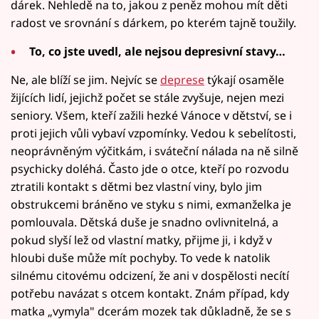
dárek. Nehledě na to, jakou z peněz mohou mít děti
radost ve srovnání s dárkem, po kterém tajně toužily.
To, co jste uvedl, ale nejsou depresivní stavy…
Ne, ale blíží se jim. Nejvíc se
deprese
týkají osaměle
žijících lidí, jejichž počet se stále zvyšuje, nejen mezi
seniory. Všem, kteří zažili hezké Vánoce v dětství, se i
proti jejich vůli vybaví vzpomínky. Vedou k sebelítosti,
neoprávněným výčitkám, i sváteční nálada na ně silně
psychicky doléhá. Často jde o otce, kteří po rozvodu
ztratili kontakt s dětmi bez vlastní viny, bylo jim
obstrukcemi bráněno ve styku s nimi, exmanželka je
pomlouvala. Dětská duše je snadno ovlivnitelná, a
pokud slyší lež od vlastní matky, přijme ji, i když v
hloubi duše může mít pochyby. To vede k natolik
silnému citovému odcizení, že ani v dospělosti necítí
potřebu navázat s otcem kontakt. Znám případ, kdy
matka „vymyla" dcerám mozek tak důkladně, že se s