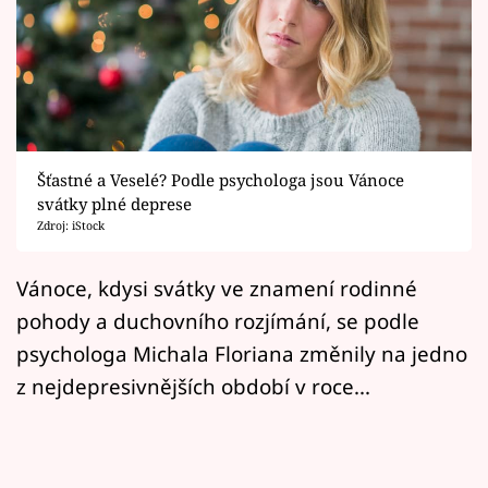
Horoskopy
Sledujte prima+
Filmový festival Karlovy Vary
Pořady
Šťastné a Veselé? Podle psychologa jsou Vánoce
svátky plné deprese
Mámy sobě
Zdroj: iStock
Přihlášení
Vánoce, kdysi svátky ve znamení rodinné
pohody a duchovního rozjímání, se podle
psychologa Michala Floriana změnily na jedno
Sledujte nás
z nejdepresivnějších období v roce...