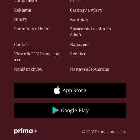
Volná místa
Press
Reklama
Castingy a výzvy
HbbTV
Kontakty
Podmínky užívání
Zpracování osobních
údajů
Cookies
Nápověda
Vlastník FTV Prima spol.
Redakce
s r.o.
Nahlásit chybu
Nastavení soukromí
App Store
Google Play
© FTV Prima spol. s r.o.