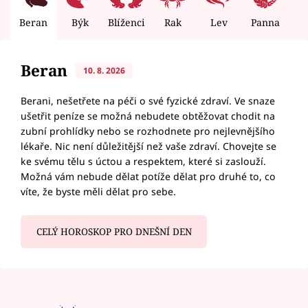
Beran
Býk
Blíženci
Rak
Lev
Panna
V
Beran
10. 8. 2026
Berani, nešetřete na péči o své fyzické zdraví. Ve snaze
ušetřit peníze se možná nebudete obtěžovat chodit na
zubní prohlídky nebo se rozhodnete pro nejlevnějšího
lékaře. Nic není důležitější než vaše zdraví. Chovejte se
ke svému tělu s úctou a respektem, které si zaslouží.
Možná vám nebude dělat potíže dělat pro druhé to, co
víte, že byste měli dělat pro sebe.
CELÝ HOROSKOP PRO DNEŠNÍ DEN