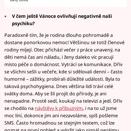
V čem ještě Vánoce ovlivňují negativně naši
psychiku?
Paradoxně tím, že je rodina dlouho pohromadě a
dostane ponorkovou nemoc! Většinou se totiž členové
rodiny míjejí. Otec přichází večer z práce unavený, na
děti nemá čas ani náladu, i ženy daleko víc pracují
místo péče o domácnost. Vytrácí se komunikace. Dřív
se všichni sešli u večeře, kde si sdělovali denní – často
humorné – zážitky, probírali důležité události. Byla to
taková psychohygiena. Dnes většina lidí tráví celé
svátky doma. Aby se šli projít do přírody, je ani
nenapadne. Prostě sedí, koukají na televizi a jedí. Dřív
se chodilo na
návštěvy k příbuzným
, i na to už jsme
moc líní, dokonce jim ani nezavoláme, spíš pošleme
SMS. Často hromadnou se stejným textem, což lze
poznat na první pohled a vyložit jako signál nezájmu.