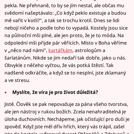
pekla. Ne přehnaně, to by se jím nestal, ale občas mu
svědomí našeptávalo: „Co když peklo existuje a budou
mě vařit v kotli?", a tak se trochu krotil. Dnes se lidi
nebojí ničeho a podle toho to vypadá. Kostely jsou sice
na půlnoční mši plné, ale jen proto, že je to móda. Na
odpolední mši přijde pár věřících. Místo v Boha věříme
v
„
něco nad námi",
kartářkám
, astrologům a
šarlatánům. Nikde se jim nedaří tak dobře, jako u nás.
Obvykle z něčeho vyčtou, že vás potká štěstí. Tak
nadšeně odkráčíte, a když se to nesplní, jste zklamaný
a ve stresu.
Myslíte, že víra je pro život důležitá?
Jistě. Člověk se pak nepovažuje za pána všeho tvorstva,
ale jen nástroj v rukou božích. Zcela nenahraditelná je
úloha duchovních. Nechápeme, jak očisťující pro duši je
zpověď. Když jste měl dřív hřích, který vás trápil, zašel
jste do kostela, vyfasoval dvacet Otčenášů a Zdrávasů a