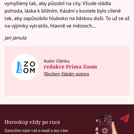
vymyšlený tak, aby působil na city. Všude vládla
pohoda, láska k bližním. Kázání v kostele bylo cílené
tak, aby zapůsobilo hluboko na lidskou duši. To už se až
na výjimky vytratilo, hlavně ve městech…
Jan Janula
Autor článku
redakce Prima Zoom
Všechny články autora
Horoskop vždy po ruce
Zanechte nám váš e-mail a my vám