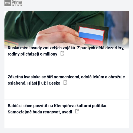
Rusko mění osudy zmizelých vojáků. Z padlých dělá dezertéry,
rodiny přicházejí o miliony
Zákeřná kvasinka se šíří nemocnicemi, odolá lékům a ohrožuje
oslabené. Hlásí ji už i Česko
Babiš si chce posvítit na Klempířovu kulturní politiku.
Samozřejmě budu reagovat, uvedl