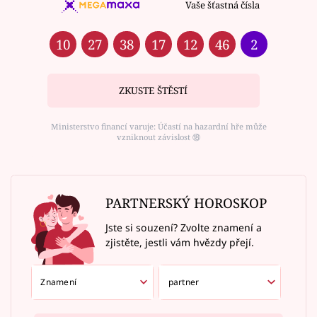
Vaše šťastná čísla
10
27
38
17
12
46
2
ZKUSTE ŠTĚSTÍ
Ministerstvo financí varuje: Účastí na hazardní hře může
vzniknout závislost ⑱
PARTNERSKÝ HOROSKOP
Jste si souzení? Zvolte znamení a
zjistěte, jestli vám hvězdy přejí.