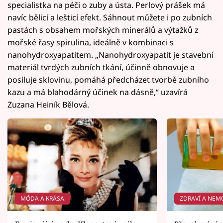
specialistka na péči o zuby a ústa. Perlový prášek má
navíc bělicí a lešticí efekt. Sáhnout můžete i po zubních
pastách s obsahem mořských minerálů a výtažků z
mořské řasy spirulina, ideálně v kombinaci s
nanohydroxyapatitem. „Nanohydroxyapatit je stavební
materiál tvrdých zubních tkání, účinně obnovuje a
posiluje sklovinu, pomáhá předcházet tvorbě zubního
kazu a má blahodárný účinek na dásně,“ uzavírá
Zuzana Heiník Bělová.
MÓDA A KRÁSA
ZDRAVÍ A NEM