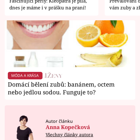
Fascinující perly: Kleopatra je pila,
Převalování o
dnes je máme i v prášku na praní!
vám zuby a z
MÓDA A KRÁSA
Domácí bělení zubů: banánem, octem
nebo jedlou sodou. Funguje to?
Autor článku
Anna Kopečková
Všechny články autora