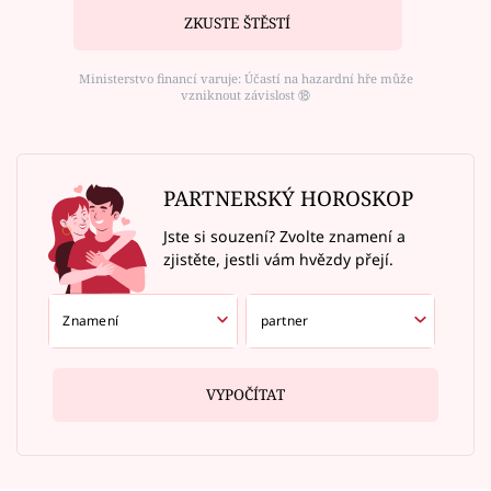
ZKUSTE ŠTĚSTÍ
Ministerstvo financí varuje: Účastí na hazardní hře může
vzniknout závislost ⑱
PARTNERSKÝ HOROSKOP
Jste si souzení? Zvolte znamení a
zjistěte, jestli vám hvězdy přejí.
VYPOČÍTAT