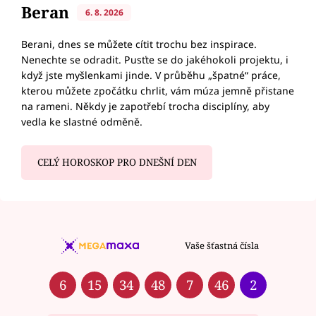
Beran
6. 8. 2026
Berani, dnes se můžete cítit trochu bez inspirace.
Nenechte se odradit. Pusťte se do jakéhokoli projektu, i
když jste myšlenkami jinde. V průběhu „špatné“ práce,
kterou můžete zpočátku chrlit, vám múza jemně přistane
na rameni. Někdy je zapotřebí trocha disciplíny, aby
vedla ke slastné odměně.
CELÝ HOROSKOP PRO DNEŠNÍ DEN
Vaše šťastná čísla
6
15
34
48
7
46
2