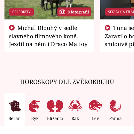
CELEBRITY
SERIÁLY A FIL
8 fotografií
Michal Dlouhý v sedle
Tuna se chtěl vrátit domů.
slavného filmového koně.
Zarazilo ho
Jezdil na něm i Draco Malfoy
smlouvě př
zemřít
HOROSKOPY DLE ZVĚROKRUHU
Beran
Býk
Blíženci
Rak
Lev
Panna
V