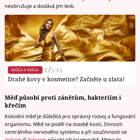
neobrušuje a dodává jim lesk.
MÓDA A KRÁSA
Drahé kovy v kosmetice? Začněte u zlata!
Měď působí proti zánětům, bakteriím i
křečím
Koloidní měď je důležitá pro správný rozvoj a fungování
organismu. Měď se podílí na stavbě kostí, činnosti
centrálního nervového systému a při součinnosti se
zinkem
či
železem
působí při krvetvorbě. Mimo to