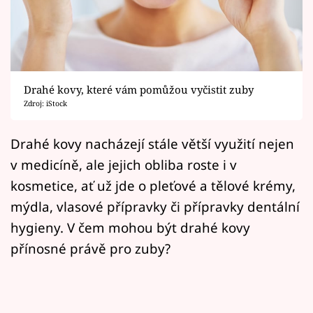
Horoskopy
Sledujte prima+
Filmový festival Karlovy Vary
Drahé kovy, které vám pomůžou vyčistit zuby
Pořady
Zdroj: iStock
Mámy sobě
Drahé kovy nacházejí stále větší využití nejen
v medicíně, ale jejich obliba roste i v
Přihlášení
kosmetice, ať už jde o pleťové a tělové krémy,
mýdla, vlasové přípravky či přípravky dentální
hygieny. V čem mohou být drahé kovy
Sledujte nás
přínosné právě pro zuby?