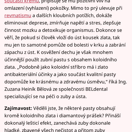
součástí krémů
, připisuje se mu pozitivní vliv na
omlazení (vyhlazení) pokožky. Mimo to prý ulevuje při
revmatismu
a dalších kloubních potížích, dokáže
eliminovat deprese, zmírňuje napětí a stres, zlepšuje
činnost mozku a detoxikuje organismus. Dokonce se
věří, že pokud si člověk vloží do úst kousek zlata, tak
mu jen to samotné pomůže od bolesti v krku a zabrání
zápachu z úst. K osvěžení dechu je však mnohem
účinnější použít zubní pastu s obsahem koloidního
zlata. „Podobně jako koloidní stříbro má i zlato
antibakteriální účinky a jako součást kvalitní pasty
dopomůže ke krásnému a zdravému úsměvu,“ říká Ing.
Zuzana Heiník Bělová ze společnosti BELdental
specializující se na péči o zuby a ústa.
Zajímavost:
Věděli jste, že některé pasty obsahují
kromě koloidního zlata i diamantový prášek? Přináší
dokonalý lešticí efekt, zanechává zuby dokonale
hladké, zbavené všech nečistot a přitom zuby