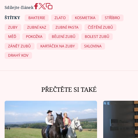
Sdílejte článek
ŠTÍTKY
BAKTERIE
ZLATO
KOSMETIKA
STŘÍBRO
ZUBY
ZUBNÍ KAZ
ZUBNÍ PASTA
ČIŠTĚNÍ ZUBŮ
MĚĎ
POKOŽKA
BĚLENÍ ZUBŮ
BOLEST ZUBŮ
ZÁNĚT ZUBŮ
KARTÁČEK NA ZUBY
SKLOVINA
DRAHÝ KOV
PŘEČTĚTE SI TAKÉ