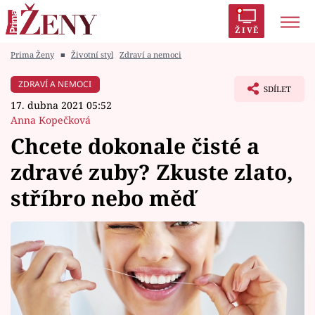
ŽIVĚ
Prima Ženy
■
Životní styl
Zdraví a nemoci
Trendy:
Polabí
Inspekce
Prostřeno!
AYTO?
ZDRAVÍ A NEMOCI
SDÍLET
Módní alarm
Zrádci
Proměny
17. dubna 2021 05:52
Anna Kopečková
Chcete dokonale čisté a
zdravé zuby? Zkuste zlato,
Témata
stříbro nebo měď
Celebrity
Vztahy
Seriály