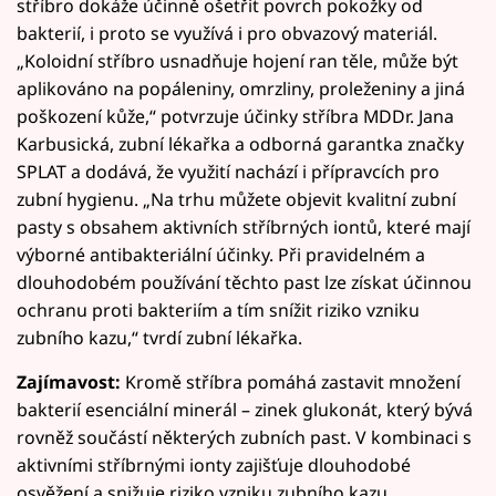
stříbro dokáže účinně ošetřit povrch pokožky od
bakterií, i proto se využívá i pro obvazový materiál.
„Koloidní stříbro usnadňuje hojení ran těle, může být
aplikováno na popáleniny, omrzliny, proleženiny a jiná
poškození kůže,“ potvrzuje účinky stříbra MDDr. Jana
Karbusická, zubní lékařka a odborná garantka značky
SPLAT a dodává, že využití nachází i přípravcích pro
zubní hygienu. „Na trhu můžete objevit kvalitní zubní
pasty s obsahem aktivních stříbrných iontů, které mají
výborné antibakteriální účinky. Při pravidelném a
dlouhodobém používání těchto past lze získat účinnou
ochranu proti bakteriím a tím snížit riziko vzniku
zubního kazu,“ tvrdí zubní lékařka.
Zajímavost:
Kromě stříbra pomáhá zastavit množení
bakterií esenciální minerál – zinek glukonát, který bývá
rovněž součástí některých zubních past. V kombinaci s
aktivními stříbrnými ionty zajišťuje dlouhodobé
osvěžení a snižuje riziko vzniku zubního kazu.