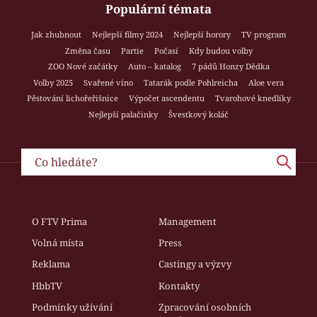
Populární témata
Jak zhubnout
Nejlepší filmy 2024
Nejlepší horory
TV program
Změna času
Partie
Počasí
Kdy budou volby
ZOO Nové začátky
Auto – katalog
7 pádů Honzy Dědka
Volby 2025
Svařené víno
Tatarák podle Pohlreicha
Aloe vera
Pěstování lichořeřišnice
Výpočet ascendentu
Tvarohové knedlíky
Nejlepší palačinky
Švestkový koláč
O FTV Prima
Management
Volná místa
Press
Reklama
Castingy a výzvy
HbbTV
Kontakty
Podmínky užívání
Zpracování osobních