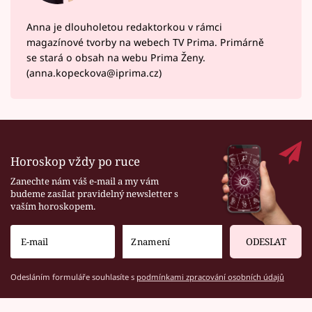
Anna je dlouholetou redaktorkou v rámci
magazínové tvorby na webech TV Prima. Primárně
se stará o obsah na webu Prima Ženy.
(anna.kopeckova@iprima.cz)
Horoskop vždy po ruce
Zanechte nám váš e-mail a my vám
budeme zasílat pravidelný newsletter s
vaším horoskopem.
ODESLAT
Odesláním formuláře souhlasíte s
podmínkami zpracování osobních údajů