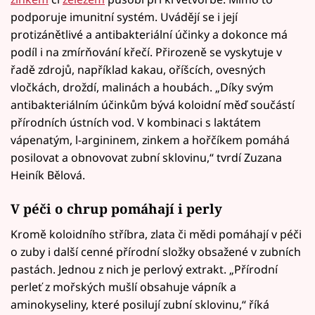
podporuje imunitní systém. Uvádějí se i její
protizánětlivé a antibakteriální účinky a dokonce má
podíl i na zmírňování křečí. Přirozeně se vyskytuje v
řadě zdrojů, například kakau, oříšcích, ovesných
vločkách, droždí, malinách a houbách. „Díky svým
antibakteriálním účinkům bývá koloidní měď součástí
přírodních ústních vod. V kombinaci s laktátem
vápenatým, l-argininem, zinkem a hořčíkem pomáhá
posilovat a obnovovat zubní sklovinu,“ tvrdí Zuzana
Heiník Bělová.
V péči o chrup pomáhají i perly
Kromě koloidního stříbra, zlata či mědi pomáhají v péči
o zuby i další cenné přírodní složky obsažené v zubních
pastách. Jednou z nich je perlový extrakt. „Přírodní
perleť z mořských mušlí obsahuje vápník a
aminokyseliny, které posilují zubní sklovinu,“ říká