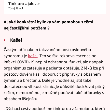
Tinktura z jalovce
Zdroj: iStock
A jaké konkrétní bylinky vám pomohou s těmi
nejčastějšími potížemi?
Kašel
Častým příznakem takzvaného postcovidového
syndromu je
kašel
. Ten ve fázi rekonvalescence po
infekci COVID-19 neplní ochrannou funkci, ale naopak
organismus zatěžuje a pacienta obtěžuje. Z léků lze při
postcovidovém kašli doporučit přípravky s obsahem
tymiánu a břečťanu. Dále je vhodné zajistit také
dostatečnou vlhkost sliznic. Je důležité dodržovat pitný
režim, nemocnému je možné podávat také přípravky s
obsahem lišejníku.
„Dýchací cesty podpoříme tinkturou z žampionu, která