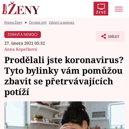
ŽIVĚ
Prima Ženy
■
Životní styl
Zdraví a nemoci
Trendy:
Polabí
Inspekce
Prostřeno!
AYTO?
ZDRAVÍ A NEMOCI
SDÍLET
Módní alarm
Zrádci
Proměny
27. února 2021 05:32
Anna Kopečková
Prodělali jste koronavirus?
Tyto bylinky vám pomůžou
Témata
zbavit se přetrvávajících
Celebrity
potíží
Vztahy
Seriály