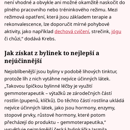
není vhodné a obvykle ani možné okamžitě naskočit do
plného pracovního nebo tréninkového režimu. Mezi
režimová opatření, která jsou základem terapie a
rekonvalescence, lze doporučit mírné pohybové
aktivity, jako například
dechová cvičení
, strečink,
jógu
či chůzi,“ dodává Krebs.
Jak získat z bylinek to nejlepší a
nejúčinnější
Nejoblíbenější jsou byliny v podobě lihových tinktur,
protože líh z nich vytáhne nejvíce účinných látek.
„Takovou špičkou bylinné léčby je využití
gemmoterapeutik – výtažků ze zárodečných částí
rostlin (pupenů, klíčků). Do těchto částí rostlina ukládá
nejvíce účinných látek, jako jsou hormony, enzymy,
stopové prvky, růstové hormony, které potom
přecházejí do produktu – gemmoterapeutika,“
vysvětluje nejznámější česká bylinkářka Jarmila