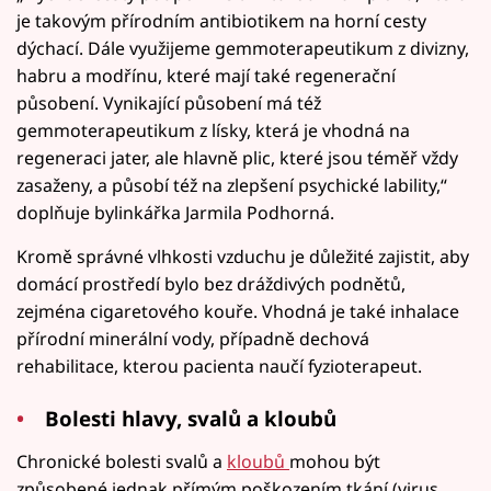
je takovým přírodním antibiotikem na horní cesty
dýchací. Dále využijeme gemmoterapeutikum z divizny,
habru a modřínu, které mají také regenerační
působení. Vynikající působení má též
gemmoterapeutikum z lísky, která je vhodná na
regeneraci jater, ale hlavně plic, které jsou téměř vždy
zasaženy, a působí též na zlepšení psychické lability,“
doplňuje bylinkářka Jarmila Podhorná.
Kromě správné vlhkosti vzduchu je důležité zajistit, aby
domácí prostředí bylo bez dráždivých podnětů,
zejména cigaretového kouře. Vhodná je také inhalace
přírodní minerální vody, případně dechová
rehabilitace, kterou pacienta naučí fyzioterapeut.
Bolesti hlavy, svalů a kloubů
Chronické bolesti svalů a
kloubů
mohou být
způsobené jednak přímým poškozením tkání (virus