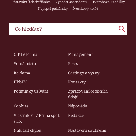
Pěstování lichořeřišnice
Výpočet ascendentu
Tvarohové knedlíky
Nejlepší palačinky
Švestkový koláč
O FTV Prima
Management
Volná místa
Press
Reklama
Castingy a výzvy
HbbTV
Kontakty
Podmínky užívání
Zpracování osobních
údajů
Cookies
Nápověda
Vlastník FTV Prima spol.
Redakce
s r.o.
Nahlásit chybu
Nastavení soukromí