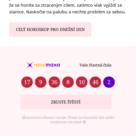
že se honíte za ztraceným cílem, zatímco vlak vyjíždí ze
stanice. Naskočte na palubu a nechte problém za sebou.
CELÝ HOROSKOP PRO DNEŠNÍ DEN
Vaše šťastná čísla
17
9
36
8
10
46
2
ZKUSTE ŠTĚSTÍ
Ministerstvo financí varuje: Účastí na hazardní hře může
vzniknout závislost ⑱