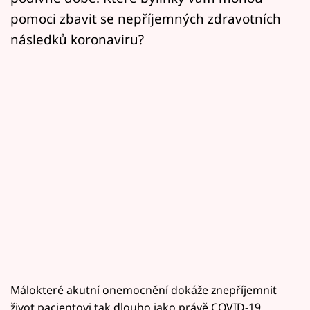
pomoci zbavit se nepříjemných zdravotních
následků koronaviru?
Málokteré akutní onemocnění dokáže znepříjemnit
život pacientovi tak dlouho jako právě COVID-19.