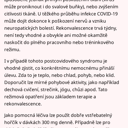
může proniknout i do svalové buňky), nebo zvýšením
citlivosti tkáně. U těžkého průběhu infekce COVID-19
může dojít dokonce k poškození nervů a vzniku
neuropatických bolestí. Rekonvalescence trvá týdny,
není tedy vhodné a obvykle ani možné okamžitě
naskočit do plného pracovního nebo tréninkového
režimu.
I v případě tohoto postcovidového syndromu je
vhodné zjistit, co konkrétnímu nemocnému přináší
úlevu. Zda to je teplo, nebo chlad, pohyb, nebo klid.
Doporučit lze mírné pohybové aktivity, jako například
dechová cvičení, strečink, jógu, chůzi apod. Tato
režimová opatření jsou základem terapie a
rekonvalescence.
Jako pomocná léčiva lze použít dobře vstřebatelný
hořčík v dávkách 300 mg denně. Případně lze pro