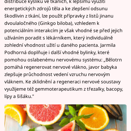
distribuce kyslíku ve tkáních, k lepšímu využití
energetických zdrojů těla a ke zlepšení odsunu
škodlivin z tkání, lze použít přípravky z listů jinanu
dvoulaločného (Ginkgo biloba), vzhledem k
potenciálním interakcím je však vhodné se před jejich
užíváním poradit s lékárníkem, který individuálně
zohlední vhodnost užití u daného pacienta. Jarmila
Podhorná doplňuje i další vhodné bylinky, které
pomohou oslabenému nervovému systému: „Bělotrn
pomáhá regenerovat nervové vlákno, javor babyka
zlepšuje průchodnost vedení vzruchu nervovým
vláknem. Ke zklidnění a regeneraci nervové soustavy
využijeme též gemmoterapeutikum z třezalky, bacopy,
lípy a šišáku."