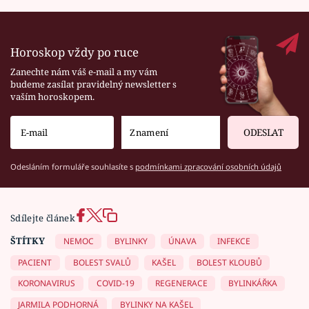
Horoskop vždy po ruce
Zanechte nám váš e-mail a my vám
budeme zasílat pravidelný newsletter s
vaším horoskopem.
ODESLAT
Odesláním formuláře souhlasíte s
podmínkami zpracování osobních údajů
Sdílejte článek
ŠTÍTKY
NEMOC
BYLINKY
ÚNAVA
INFEKCE
PACIENT
BOLEST SVALŮ
KAŠEL
BOLEST KLOUBŮ
KORONAVIRUS
COVID-19
REGENERACE
BYLINKÁŘKA
JARMILA PODHORNÁ
BYLINKY NA KAŠEL