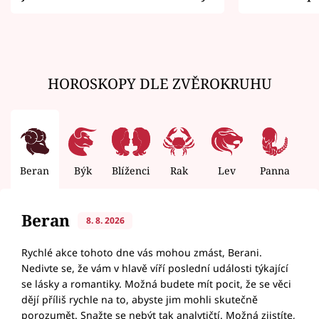
zemřít
HOROSKOPY DLE ZVĚROKRUHU
Beran
Býk
Blíženci
Rak
Lev
Panna
V
Beran
8. 8. 2026
Rychlé akce tohoto dne vás mohou zmást, Berani.
Nedivte se, že vám v hlavě víří poslední události týkající
se lásky a romantiky. Možná budete mít pocit, že se věci
dějí příliš rychle na to, abyste jim mohli skutečně
porozumět. Snažte se nebýt tak analytičtí. Možná zjistíte,