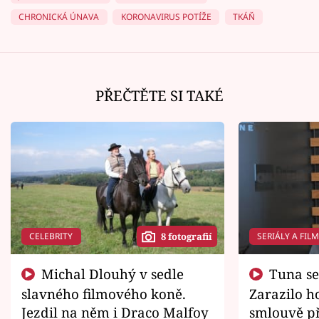
CHRONICKÁ ÚNAVA
KORONAVIRUS POTÍŽE
TKÁŇ
PŘEČTĚTE SI TAKÉ
CELEBRITY
SERIÁLY A FIL
8 fotografií
Michal Dlouhý v sedle
Tuna se chtěl vrátit domů.
slavného filmového koně.
Zarazilo ho
Jezdil na něm i Draco Malfoy
smlouvě př