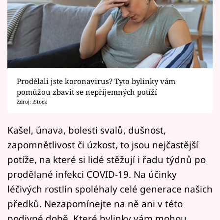
Horoskopy
Sledujte prima+
Filmový festival Karlovy Vary
Pořady
Prodělali jste koronavirus? Tyto bylinky vám
pomůžou zbavit se nepříjemných potíží
Mámy sobě
Zdroj: iStock
Přihlášení
Kašel, únava, bolesti svalů, dušnost,
zapomnětlivost či úzkost, to jsou nejčastější
potíže, na které si lidé stěžují i řadu týdnů po
Sledujte nás
prodělané infekci COVID-19. Na účinky
léčivých rostlin spoléhaly celé generace našich
předků. Nezapomínejte na ně ani v této
podivné době. Které bylinky vám mohou