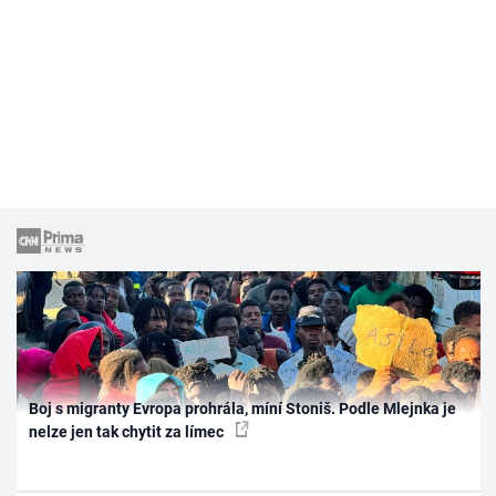
Boj s migranty Evropa prohrála, míní Stoniš. Podle Mlejnka je
nelze jen tak chytit za límec