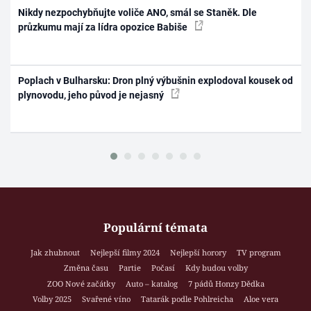
Nikdy nezpochybňujte voliče ANO, smál se Staněk. Dle
průzkumu mají za lídra opozice Babiše
Poplach v Bulharsku: Dron plný výbušnin explodoval kousek od
plynovodu, jeho původ je nejasný
Populární témata
Jak zhubnout
Nejlepší filmy 2024
Nejlepší horory
TV program
Změna času
Partie
Počasí
Kdy budou volby
ZOO Nové začátky
Auto – katalog
7 pádů Honzy Dědka
Volby 2025
Svařené víno
Tatarák podle Pohlreicha
Aloe vera