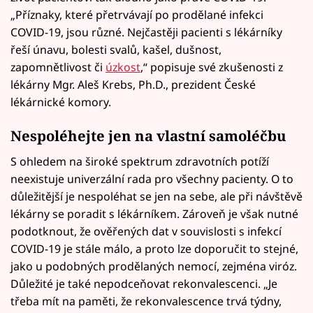
„Příznaky, které přetrvávají po prodělané infekci
COVID-19, jsou různé. Nejčastěji pacienti s lékárníky
řeší únavu, bolesti svalů, kašel, dušnost,
zapomnětlivost či
úzkost
,“ popisuje své zkušenosti z
lékárny Mgr. Aleš Krebs, Ph.D., prezident České
lékárnické komory.
Nespoléhejte jen na vlastní samoléčbu
S ohledem na široké spektrum zdravotních potíží
neexistuje univerzální rada pro všechny pacienty. O to
důležitější je nespoléhat se jen na sebe, ale při návštěvě
lékárny se poradit s lékárníkem. Zároveň je však nutné
podotknout, že ověřených dat v souvislosti s infekcí
COVID-19 je stále málo, a proto lze doporučit to stejné,
jako u podobných prodělaných nemocí, zejména viróz.
Důležité je také nepodceňovat rekonvalescenci. „Je
třeba mít na paměti, že rekonvalescence trvá týdny,