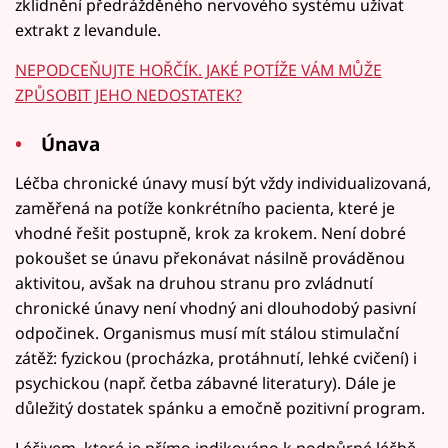
zklidnění předrážděného nervového systému užívat
extrakt z levandule.
NEPODCEŇUJTE HOŘČÍK. JAKÉ POTÍŽE VÁM MŮŽE
ZPŮSOBIT JEHO NEDOSTATEK?
Únava
Léčba chronické únavy musí být vždy individualizovaná,
zaměřená na potíže konkrétního pacienta, které je
vhodné řešit postupně, krok za krokem. Není dobré
pokoušet se únavu překonávat násilně prováděnou
aktivitou, avšak na druhou stranu pro zvládnutí
chronické únavy není vhodný ani dlouhodobý pasivní
odpočinek. Organismus musí mít stálou stimulační
zátěž: fyzickou (procházka, protáhnutí, lehké cvičení) i
psychickou (např. četba zábavné literatury). Dále je
důležitý dostatek spánku a emočně pozitivní program.
Léčivem, které je přímo indikováno k podpůrné léčbě