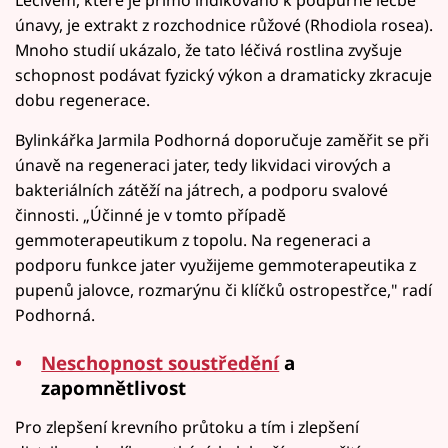
únavy, je extrakt z rozchodnice růžové (Rhodiola rosea).
Mnoho studií ukázalo, že tato léčivá rostlina zvyšuje
schopnost podávat fyzický výkon a dramaticky zkracuje
dobu regenerace.
Bylinkářka Jarmila Podhorná doporučuje zaměřit se při
únavě na regeneraci jater, tedy likvidaci virových a
bakteriálních zátěží na játrech, a podporu svalové
činnosti. „Účinné je v tomto případě
gemmoterapeutikum z topolu. Na regeneraci a
podporu funkce jater využijeme gemmoterapeutika z
pupenů jalovce, rozmarýnu či klíčků ostropestřce," radí
Podhorná.
Neschopnost soustředění
a
zapomnětlivost
Pro zlepšení krevního průtoku a tím i zlepšení