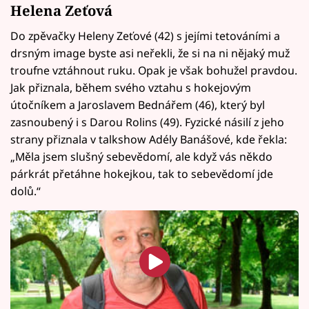
Helena Zeťová
Do zpěvačky Heleny Zeťové (42) s jejími tetováními a
drsným image byste asi neřekli, že si na ni nějaký muž
troufne vztáhnout ruku. Opak je však bohužel pravdou.
Jak přiznala, během svého vztahu s hokejovým
útočníkem a Jaroslavem Bednářem (46), který byl
zasnoubený i s Darou Rolins (49). Fyzické násilí z jeho
strany přiznala v talkshow Adély Banášové, kde řekla:
„Měla jsem slušný sebevědomí, ale když vás někdo
párkrát přetáhne hokejkou, tak to sebevědomí jde
dolů.“