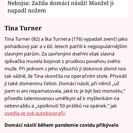
Nebojsa: Zažila domácí násilí! Manžel ji
napadl nožem
Tina Turner
Tina Turner (82) a Ika Turnera (†76) vypadali zvenčí jako
pohádkový pár a v 60. letech patřili k nejpopulárnějším
slavným párům. Za zavřenými dveřmi však slavná
zpěvačka musela bojovat s prudkou povahou svého
muže. Při jednom z jeho výbuchů jí dokonce zlomil nos
tak vážně, že Tina skončila na operačním stole. Přivodil
jí také zlomeninu čelisti. Domácí násilí, při němž „už
jsem si ani nepamatovala, jaké to je být bez monoklu,“
přivedlo talentovanou umělkyni až k myšlenkám na
sebevraždu a „spolknutí 50 prášků na spánek,“ jak
uvedla ve své autobiografii
.
Domácí násilí během pandemie covidu přibývalo