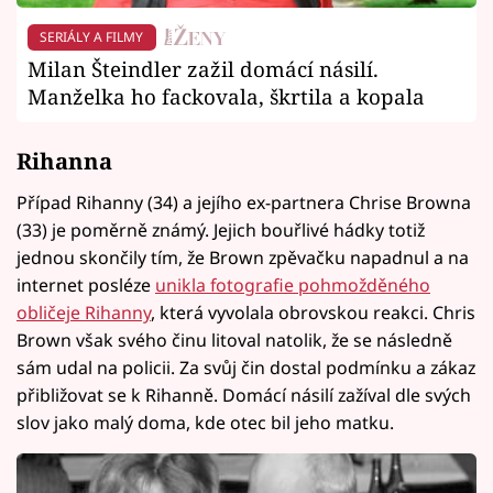
SERIÁLY A FILMY
Milan Šteindler zažil domácí násilí.
Manželka ho fackovala, škrtila a kopala
Rihanna
Případ Rihanny (34) a jejího ex-partnera Chrise Browna
(33) je poměrně známý. Jejich bouřlivé hádky totiž
jednou skončily tím, že Brown zpěvačku napadnul a na
internet posléze
unikla fotografie pohmožděného
obličeje Rihanny
, která vyvolala obrovskou reakci. Chris
Brown však svého činu litoval natolik, že se následně
sám udal na policii. Za svůj čin dostal podmínku a zákaz
přibližovat se k Rihanně. Domácí násilí zažíval dle svých
slov jako malý doma, kde otec bil jeho matku.