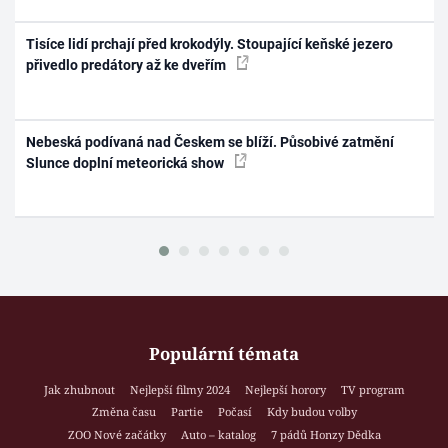
Tisíce lidí prchají před krokodýly. Stoupající keňské jezero
přivedlo predátory až ke dveřím
Nebeská podívaná nad Českem se blíží. Působivé zatmění
Slunce doplní meteorická show
Populární témata
Jak zhubnout
Nejlepší filmy 2024
Nejlepší horory
TV program
Změna času
Partie
Počasí
Kdy budou volby
ZOO Nové začátky
Auto – katalog
7 pádů Honzy Dědka