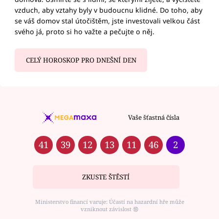
vzduch, aby vztahy byly v budoucnu klidné. Do toho, aby
se váš domov stal útočištěm, jste investovali velkou část
svého já, proto si ho važte a pečujte o něj.
CELÝ HOROSKOP PRO DNEŠNÍ DEN
Vaše šťastná čísla
41
39
12
13
11
46
2
ZKUSTE ŠTĚSTÍ
Ministerstvo financí varuje: Účastí na hazardní hře může
vzniknout závislost ⑱