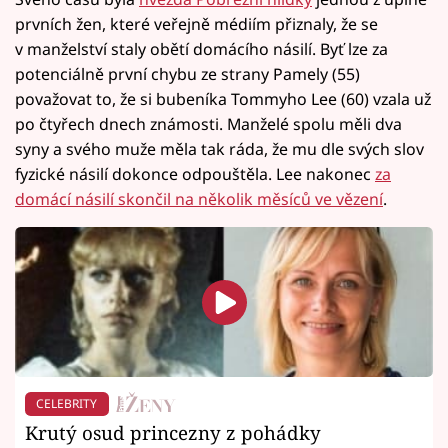
prvních žen, které veřejně médiím přiznaly, že se
v manželství staly obětí domácího násilí. Byť lze za
potenciálně první chybu ze strany Pamely (55)
považovat to, že si bubeníka Tommyho Lee (60) vzala už
po čtyřech dnech známosti. Manželé spolu měli dva
syny a svého muže měla tak ráda, že mu dle svých slov
fyzické násilí dokonce odpouštěla. Lee nakonec
za
domácí násilí skončil na několik měsíců ve vězení
.
CELEBRITY
Krutý osud princezny z pohádky