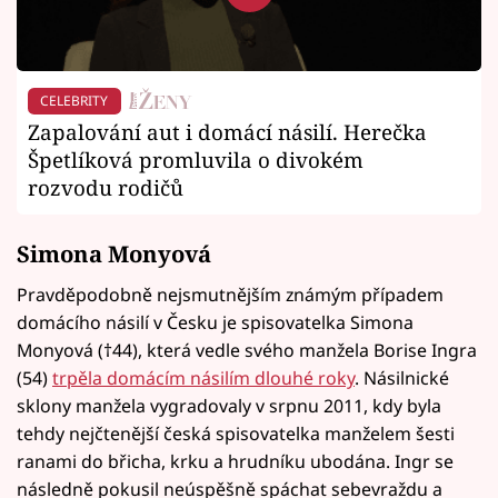
CELEBRITY
Zapalování aut i domácí násilí. Herečka
Špetlíková promluvila o divokém
rozvodu rodičů
Simona Monyová
Pravděpodobně nejsmutnějším známým případem
domácího násilí v Česku je spisovatelka Simona
Monyová (†44), která vedle svého manžela Borise Ingra
(54)
trpěla domácím násilím dlouhé roky
. Násilnické
sklony manžela vygradovaly v srpnu 2011, kdy byla
tehdy nejčtenější česká spisovatelka manželem šesti
ranami do břicha, krku a hrudníku ubodána. Ingr se
následně pokusil neúspěšně spáchat sebevraždu a