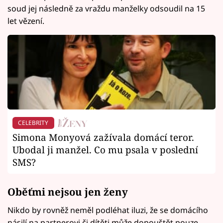
soud jej následně za vraždu manželky odsoudil na 15
let vězení.
CELEBRITY
Simona Monyová zažívala domácí teror.
Ubodal ji manžel. Co mu psala v poslední
SMS?
Oběťmi nejsou jen ženy
Nikdo by rovněž neměl podléhat iluzi, že se domácího
násilí na partnerovi či dítěti může dopouštět pouze