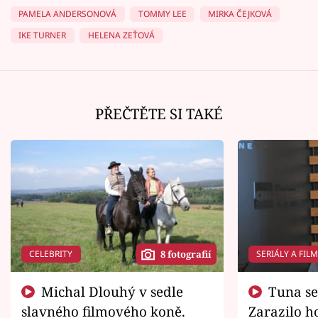
PAMELA ANDERSONOVÁ
TOMMY LEE
MIRKA ČEJKOVÁ
IKE TURNER
HELENA ZEŤOVÁ
PŘEČTĚTE SI TAKÉ
CELEBRITY
SERIÁLY A FIL
8 fotografií
Michal Dlouhý v sedle
Tuna se chtěl vrátit domů.
slavného filmového koně.
Zarazilo ho