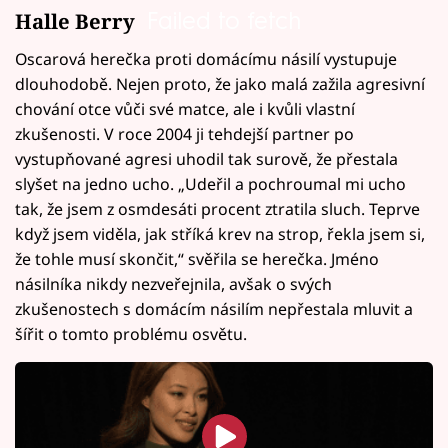
Failed to fetch
Halle Berry
Oscarová herečka proti domácímu násilí vystupuje
dlouhodobě. Nejen proto, že jako malá zažila agresivní
chování otce vůči své matce, ale i kvůli vlastní
zkušenosti. V roce 2004 ji tehdejší partner po
vystupňované agresi uhodil tak surově, že přestala
slyšet na jedno ucho. „Udeřil a pochroumal mi ucho
tak, že jsem z osmdesáti procent ztratila sluch. Teprve
když jsem viděla, jak stříká krev na strop, řekla jsem si,
že tohle musí skončit,“ svěřila se herečka. Jméno
násilníka nikdy nezveřejnila, avšak o svých
zkušenostech s domácím násilím nepřestala mluvit a
šířit o tomto problému osvětu.