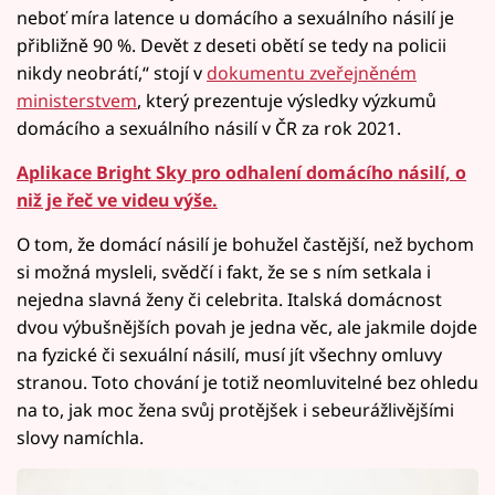
neboť míra latence u domácího a sexuálního násilí je
přibližně 90 %. Devět z deseti obětí se tedy na policii
nikdy neobrátí,“ stojí v
dokumentu zveřejněném
ministerstvem
, který prezentuje výsledky výzkumů
domácího a sexuálního násilí v ČR za rok 2021.
Aplikace Bright Sky pro odhalení domácího násilí, o
niž je řeč ve videu výše.
O tom, že domácí násilí je bohužel častější, než bychom
si možná mysleli, svědčí i fakt, že se s ním setkala i
nejedna slavná ženy či celebrita. Italská domácnost
dvou výbušnějších povah je jedna věc, ale jakmile dojde
na fyzické či sexuální násilí, musí jít všechny omluvy
stranou. Toto chování je totiž neomluvitelné bez ohledu
na to, jak moc žena svůj protějšek i sebeurážlivějšími
slovy namíchla.