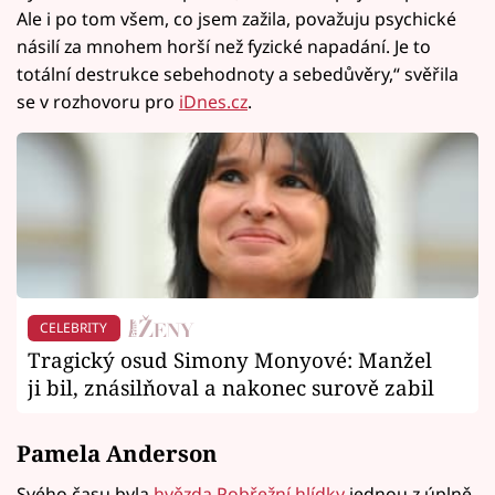
Ale i po tom všem, co jsem zažila, považuju psychické
násilí za mnohem horší než fyzické napadání. Je to
totální destrukce sebehodnoty a sebedůvěry,“ svěřila
se v rozhovoru pro
iDnes.cz
.
CELEBRITY
Tragický osud Simony Monyové: Manžel
ji bil, znásilňoval a nakonec surově zabil
Pamela Anderson
Svého času byla
hvězda Pobřežní hlídky
jednou z úplně