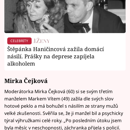
CELEBRITY
Štěpánka Haničincová zažila domácí
násilí. Prášky na deprese zapíjela
alkoholem
Mirka Čejková
Moderátorka Mirka Čejková (60) si se svým třetím
manželem Markem Vítem (49) zažila dle svých slov
hotové peklo a má bohužel s násilím ze strany mužů
velké zkušenosti. Svěřila se, že ji manžel bil a psychicky
týral výhružkami celé roky. „Po posledním útoku jsem
byla měsíc v neschopnosti, záchranka přijela s policií.