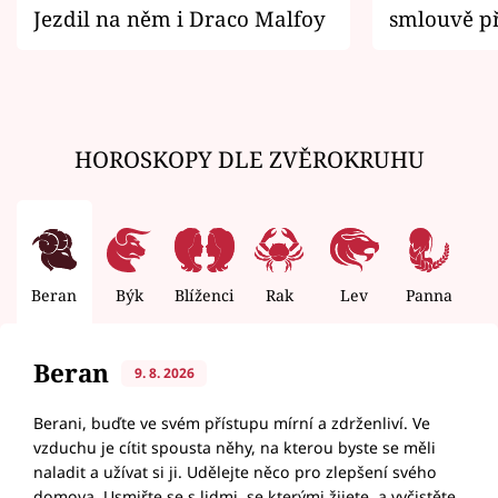
Jezdil na něm i Draco Malfoy
smlouvě př
zemřít
HOROSKOPY DLE ZVĚROKRUHU
Beran
Býk
Blíženci
Rak
Lev
Panna
V
Beran
9. 8. 2026
Berani, buďte ve svém přístupu mírní a zdrženliví. Ve
vzduchu je cítit spousta něhy, na kterou byste se měli
naladit a užívat si ji. Udělejte něco pro zlepšení svého
domova. Usmiřte se s lidmi, se kterými žijete, a vyčistěte