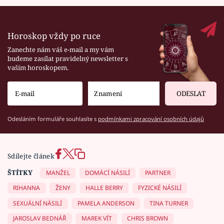
Horoskop vždy po ruce
Zanechte nám váš e-mail a my vám
budeme zasílat pravidelný newsletter s
vaším horoskopem.
ODESLAT
Odesláním formuláře souhlasíte s
podmínkami zpracování osobních údajů
Sdílejte článek
ŠTÍTKY
MANŽEL
DOMÁCÍ NÁSILÍ
PARTNER
RIHANNA
ŽENY
HALLE BERRY
FYZICKÉ NÁSILÍ
SEXUÁLNÍ NÁSILÍ
PAMELA ANDERSON
TINA TURNER
JAROSLAV BEDNÁŘ
MAREK VÍT
CHRIS BROWN