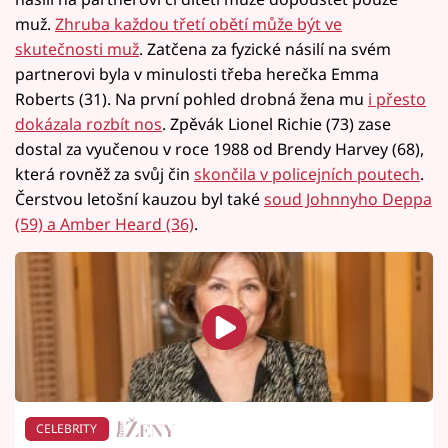
muž.
Zhruba každou třetí obětí může být ve
skutečnosti muž
. Zatčena za fyzické násilí na svém
partnerovi byla v minulosti třeba herečka Emma
Roberts (31). Na první pohled drobná žena mu
i přesto
dokázala rozbít nos
. Zpěvák Lionel Richie (73) zase
dostal za vyučenou v roce 1988 od Brendy Harvey (68),
která rovněž za svůj čin
skončila v policejních poutech
.
Čerstvou letošní kauzou byl také
soud Johnnyho Deppa
(59) a Amber Heard (36)
.
CELEBRITY