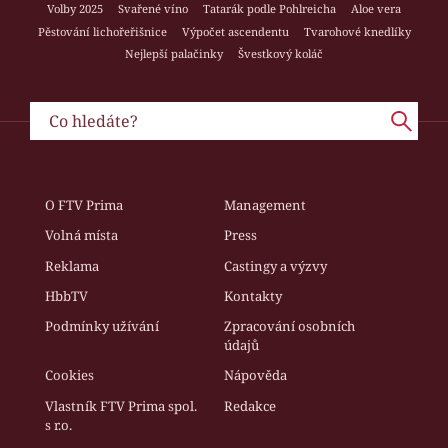
Volby 2025
Svařené víno
Tatarák podle Pohlreicha
Aloe vera
Pěstování lichořeřišnice
Výpočet ascendentu
Tvarohové knedlíky
Nejlepší palačinky
Švestkový koláč
O FTV Prima
Management
Volná místa
Press
Reklama
Castingy a výzvy
HbbTV
Kontakty
Podmínky užívání
Zpracování osobních
údajů
Cookies
Nápověda
Vlastník FTV Prima spol.
Redakce
s r.o.