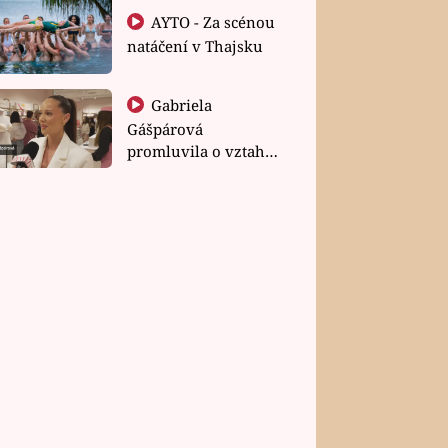
AYTO - Za scénou
natáčení v Thajsku
Gabriela
Gášpárová
promluvila o vztahu
a zakládání rodiny