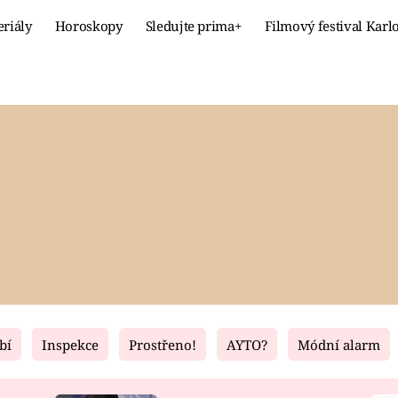
eriály
Horoskopy
Sledujte prima+
Filmový festival Karl
Celebrity
Recept
MÓDA A KRÁSA
HLAVNÍ JÍ
VZTAHY A SEX
SLADKÉ
PRIMA MAMINKA
ZDRAVÉ
bí
Inspekce
Prostřeno!
AYTO?
Módní alarm
Fresh
Living
RECEPTY
BYDLENÍ