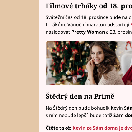
Filmové trháky od 18. pr
Sváteční čas od 18. prosince bude na 
trhákům. Vánoční maraton odstartují
následovat
Pretty Woman
a 23. prosi
Štědrý den na Primě
Na Štědrý den bude bohudík Kevin
Sá
s ním nebude lepší, bude totiž
Sám dom
Čtěte také:
Kevin ze Sám doma je dvo