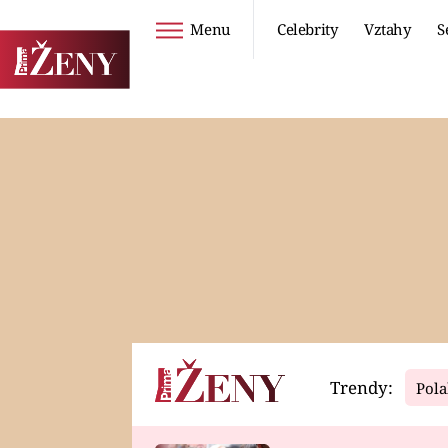
Menu
Celebrity
Vztahy
S
Seriály
Životní styl
ZOO
DIETY A HUBNUTÍ
PROSTŘENO!
CESTOVÁNÍ A
DOVOLENÁ
DUCH
ZDRAVÍ
Trendy:
Pola
Horoskopy
Video
ASTROČLÁNKY
SERIÁLY