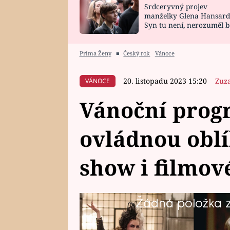
Srdceryvný projev
SNÁŘ
CELEBRITY
manželky Glena Hansard
Syn tu není, nerozuměl b
HOROSKOP NA
VAŘENÍ
tomu, vysvětlila
ROK 2023
Prima Ženy
■
Český rok
Vánoce
20. listopadu 2023 15:20
Zuz
VÁNOCE
Vánoční prog
ovládnou obl
show i filmov
Žádná položka z 
Bohatý program plný novinek i fi
navodí tu správnou sváteční ná