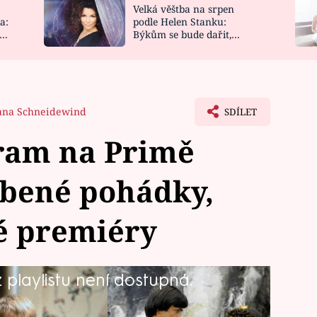
Velká věštba na srpen
NOVINKY
ZAHRADA
a:
podle Helen Stanku:
y
Býkům se bude dařit,
VIDEORECEPTY
DESIGN
Vodnáře čeká jízda
ana Schneidewind
SDÍLET
ram na Primě
íbené pohádky,
é premiéry
playlistu není dostupná.
lmové klasiky pobaví celou rodinu a
ladu. Nebude chybět Pretty Woman,