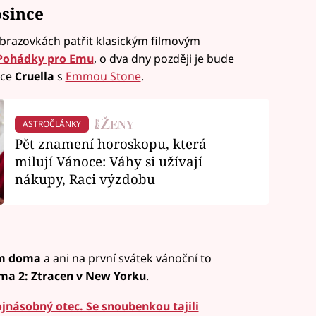
osince
obrazovkách patřit klasickým filmovým
Pohádky pro Emu
, o dva dny později je bude
nce
Cruella
s
Emmou Stone
.
ASTROČLÁNKY
Pět znamení horoskopu, která
milují Vánoce: Váhy si užívají
nákupy, Raci výzdobu
m doma
a ani na první svátek vánoční to
a 2: Ztracen v New Yorku
.
jnásobný otec. Se snoubenkou tajili