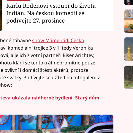
Karlu Rodenovi vstoupí do života
Indián. Na českou komedii se
podívejte 27. prosince
líbené zábavné
show Máme rádi Česko
.
aví komediální trojice 3 v 1, tedy Veronika
vá, a jejich životní partneři Biser Arichtev,
tohoto klání se tentokrát nepromítne pouze
 ovlivní i domácí štěstí aktérů, protože
té svátky. Podívejte se už teď na fotogalerii z
show:
hteva ukázala nádherné bydlení. Starý dům