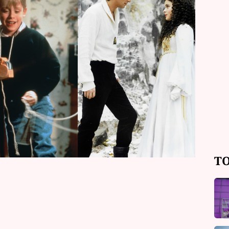
rty. Ve vánoční nadílce najdou diváci
pořadů Máme rádi Česko, Inkognito –
 pádů Honzy Dědka a Prima Partička
TO