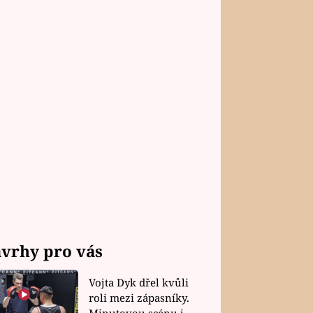
vrhy pro vás
Vojta Dyk dřel kvůli
roli mezi zápasníky.
Minutovou scénu jel