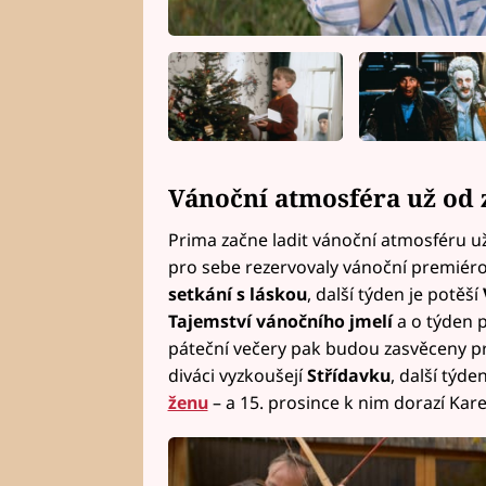
Vánoční atmosféra už od 
Prima začne ladit vánoční atmosféru u
pro sebe rezervovaly vánoční premiérov
setkání s láskou
, další týden je potěší
Tajemství vánočního jmelí
a o týden 
páteční večery pak budou zasvěceny pr
diváci vyzkoušejí
Střídavku
, další týd
ženu
– a 15. prosince k nim dorazí Kar