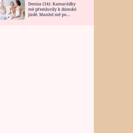
Denisa (34): Kamarádky
mě přemluvily k dámské
jízdě. Manžel mě po
návratu zaskočil