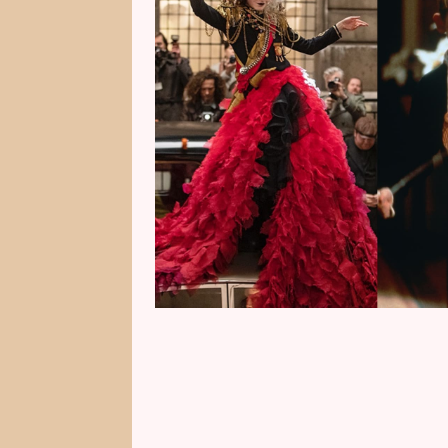
Sám doma nebo s Čerty nejsou že
i sváteční speciály oblíbených 
Silvestr 2023, Silvestrovských 7
Silvestr.