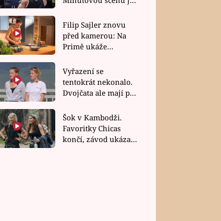
bez dubla
Filip Sajler znovu
před kamerou: Na
Primě ukáže
poctivou kuchyni i
rychlé recepty
Vyřazení se
tentokrát nekonalo.
Dvojčata ale mají po
uzavření třetí etapy
závodu nůž na krku
Šok v Kambodži.
Favoritky Chicas
končí, závod ukázal
svou nejtvrdší tvář