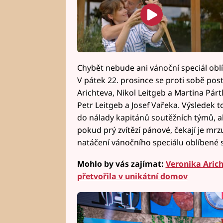
Chybět nebude ani vánoční speciál ob
V pátek 22. prosince se proti sobě post
Arichteva, Nikol Leitgeb a Martina Pártlo
Petr Leitgeb a Josef Vařeka. Výsledek 
do nálady kapitánů soutěžních týmů, ale
pokud prý zvítězí pánové, čekají je mrzu
natáčení vánočního speciálu oblíbené 
Mohlo by vás zajímat:
Veronika Aric
přetvořila v unikátní domov