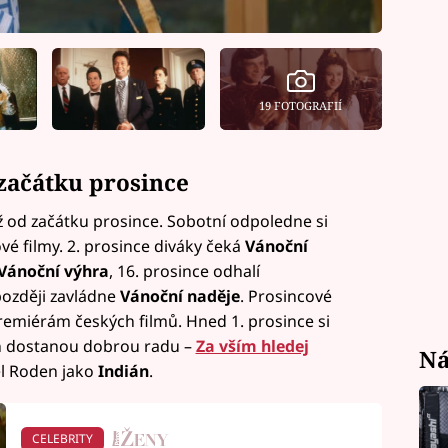
19 FOTOGRAFIÍ
začátku prosince
ž od začátku prosince. Sobotní odpoledne si
é filmy. 2. prosince diváky čeká
Vánoční
Vánoční výhra
, 16. prosince odhalí
později zavládne
Vánoční naděje
. Prosincové
emiérám českých filmů. Hned 1. prosince si
en dostanou dobrou radu –
Za vším hledej
Ná
el Roden jako
Indián
.
CELEBRITY