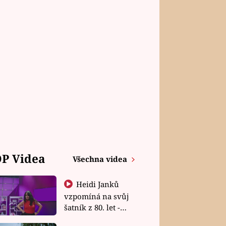
P Videa
Všechna videa
Heidi Janků
vzpomíná na svůj
šatník z 80. let -
Shopaholičky