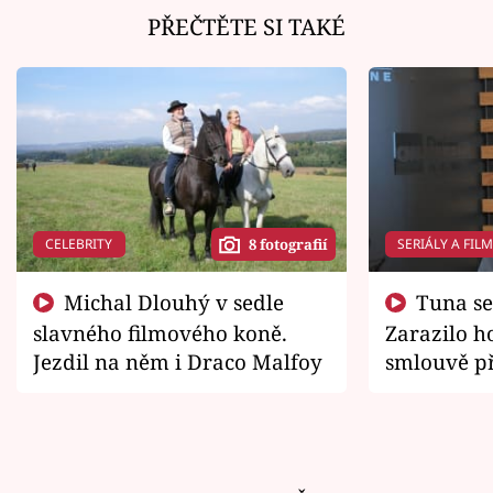
PŘEČTĚTE SI TAKÉ
CELEBRITY
SERIÁLY A FIL
8 fotografií
Michal Dlouhý v sedle
Tuna se chtěl vrátit domů.
slavného filmového koně.
Zarazilo ho
Jezdil na něm i Draco Malfoy
smlouvě př
zemřít