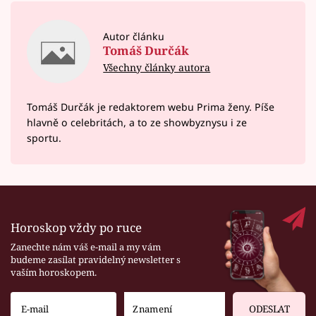
Autor článku
Tomáš Durčák
Všechny články autora
Tomáš Durčák je redaktorem webu Prima ženy. Píše
hlavně o celebritách, a to ze showbyznysu i ze
sportu.
Horoskop vždy po ruce
Zanechte nám váš e-mail a my vám
budeme zasílat pravidelný newsletter s
vaším horoskopem.
ODESLAT