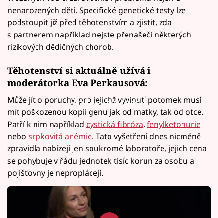
nenarozených dětí. Specifické genetické testy lze
podstoupit již před těhotenstvím a zjistit, zda
s partnerem například nejste přenašeči některých
rizikových dědičných chorob.
Těhotenství si aktuálně užívá i
moderátorka Eva Perkausová:
Může jít o poruchy, pro jejichž vyvinutí potomek musí
Failed to fetch
mít poškozenou kopii genu jak od matky, tak od otce.
Patří k nim například
cystická fibróza
,
fenylketonurie
nebo
srpkovitá anémie
. Tato vyšetření dnes nicméně
zpravidla nabízejí jen soukromé laboratoře, jejich cena
se pohybuje v řádu jednotek tisíc korun za osobu a
pojišťovny je neproplácejí.