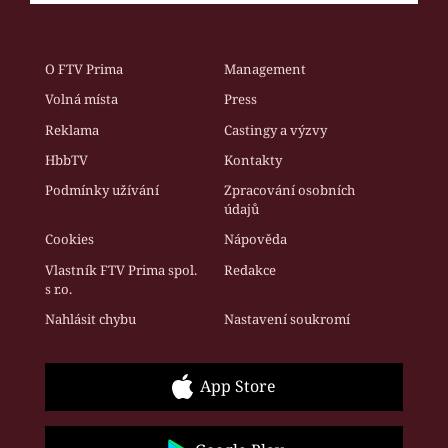
O FTV Prima
Management
Volná místa
Press
Reklama
Castingy a výzvy
HbbTV
Kontakty
Podmínky užívání
Zpracování osobních
údajů
Cookies
Nápověda
Vlastník FTV Prima spol.
Redakce
s r.o.
Nahlásit chybu
Nastavení soukromí
App Store