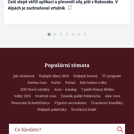
Češi slepě věřili aplikaci a přecenili síly, píší v Rakousku. V
Alpách je zachraňoval vrtulník
Populární témata
Jak zhubnout
Nejlepší filmy 2024
Nejlepší horory
TV program
Změna času
Partie
Počasí
Kdy budou volby
ZOO Nové začátky
Auto – katalog
7 pádů Honzy Dědka
Volby 2025
Svařené víno
Tatarák podle Pohlreicha
Aloe vera
Pěstování lichořeřišnice
Výpočet ascendentu
Tvarohové knedlíky
Nejlepší palačinky
Švestkový koláč