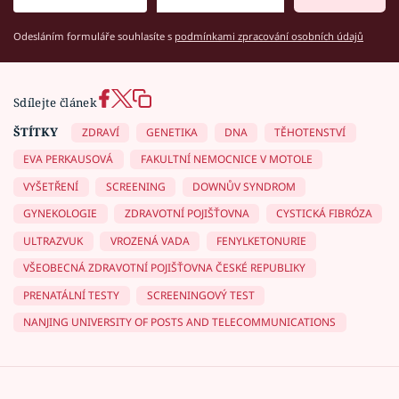
Odesláním formuláře souhlasíte s
podmínkami zpracování osobních údajů
Sdílejte článek
ŠTÍTKY
ZDRAVÍ
GENETIKA
DNA
TĚHOTENSTVÍ
EVA PERKAUSOVÁ
FAKULTNÍ NEMOCNICE V MOTOLE
VYŠETŘENÍ
SCREENING
DOWNŮV SYNDROM
GYNEKOLOGIE
ZDRAVOTNÍ POJIŠŤOVNA
CYSTICKÁ FIBRÓZA
ULTRAZVUK
VROZENÁ VADA
FENYLKETONURIE
VŠEOBECNÁ ZDRAVOTNÍ POJIŠŤOVNA ČESKÉ REPUBLIKY
PRENATÁLNÍ TESTY
SCREENINGOVÝ TEST
NANJING UNIVERSITY OF POSTS AND TELECOMMUNICATIONS