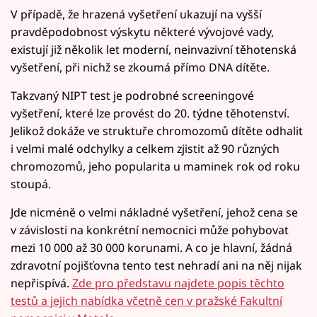
V případě, že hrazená vyšetření ukazují na vyšší
pravděpodobnost výskytu některé vývojové vady,
existují již několik let moderní, neinvazivní těhotenská
vyšetření, při nichž se zkoumá přímo DNA dítěte.
Takzvaný NIPT test je podrobné screeningové
vyšetření, které lze provést do 20. týdne těhotenství.
Jelikož dokáže ve struktuře chromozomů dítěte odhalit
i velmi malé odchylky a celkem zjistit až 90 různých
chromozomů, jeho popularita u maminek rok od roku
stoupá.
Jde nicméně o velmi nákladné vyšetření, jehož cena se
v závislosti na konkrétní nemocnici může pohybovat
mezi 10 000 až 30 000 korunami. A co je hlavní, žádná
zdravotní pojišťovna tento test nehradí ani na něj nijak
nepřispívá.
Zde pro představu najdete popis těchto
testů a jejich nabídka včetně cen v pražské Fakultní