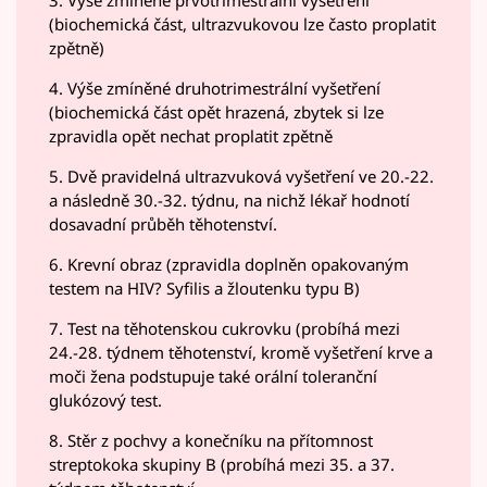
(biochemická část, ultrazvukovou lze často proplatit
zpětně)
4. Výše zmíněné druhotrimestrální vyšetření
(biochemická část opět hrazená, zbytek si lze
zpravidla opět nechat proplatit zpětně
5. Dvě pravidelná ultrazvuková vyšetření ve 20.-22.
a následně 30.-32. týdnu, na nichž lékař hodnotí
dosavadní průběh těhotenství.
6. Krevní obraz (zpravidla doplněn opakovaným
testem na HIV? Syfilis a žloutenku typu B)
7. Test na těhotenskou cukrovku (probíhá mezi
24.-28. týdnem těhotenství, kromě vyšetření krve a
moči žena podstupuje také orální toleranční
glukózový test.
8. Stěr z pochvy a konečníku na přítomnost
streptokoka skupiny B (probíhá mezi 35. a 37.