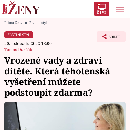
ŽIVĚ
Prima Ženy
■
Životní styl
Trendy:
Polabí
Inspekce
Prostřeno!
AYTO?
ŽIVOTNÍ STYL
SDÍLET
Módní alarm
Zrádci
Proměny
20. listopadu 2022 13:00
Tomáš Durčák
Vrozené vady a zdraví
dítěte. Která těhotenská
Témata
vyšetření můžete
Celebrity
podstoupit zdarma?
Vztahy
Seriály