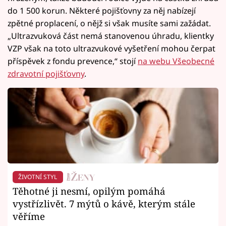
do 1 500 korun. Některé pojišťovny za něj nabízejí
zpětné proplacení, o nějž si však musíte sami zažádat.
„Ultrazvuková část nemá stanovenou úhradu, klientky
VZP však na toto ultrazvukové vyšetření mohou čerpat
příspěvek z fondu prevence,“ stojí
na webu Všeobecné
zdravotní pojišťovny
.
ŽIVOTNÍ STYL
Těhotné ji nesmí, opilým pomáhá
vystřízlivět. 7 mýtů o kávě, kterým stále
věříme