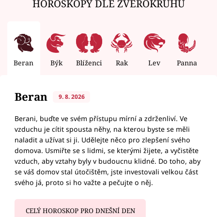
HOROSKOPY DLE ZVĚROKRUHU
Beran
Býk
Blíženci
Rak
Lev
Panna
V
Beran
9. 8. 2026
Berani, buďte ve svém přístupu mírní a zdrženliví. Ve
vzduchu je cítit spousta něhy, na kterou byste se měli
naladit a užívat si ji. Udělejte něco pro zlepšení svého
domova. Usmiřte se s lidmi, se kterými žijete, a vyčistěte
vzduch, aby vztahy byly v budoucnu klidné. Do toho, aby
se váš domov stal útočištěm, jste investovali velkou část
svého já, proto si ho važte a pečujte o něj.
CELÝ HOROSKOP PRO DNEŠNÍ DEN