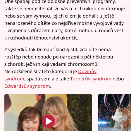
Obě spadají pod celoplošné preventivní programy,
takže se nemusíte bát, že vás o nich nikdo neinformuje
nebo se vám vyhnou. Jejich cílem je odhalit u ještě
nenarozeného dítěte co nejdříve možné vývojové vady
– zejména s důrazem na ty, které mohou u rodičů vést
k rozhodnutí těhotenství ukončit.
Z výsledků tak lze například zjistit, zda dítě nemá
rozštěp nebo nebude po narození trpět některou
z chorob, jež vznikají vadami chromozomů.
Nejrozšířenější v této kategorii je
Downův
syndrom
, spadá sem ale také
Turnerův syndrom
nebo
Edwardsův syndrom
.