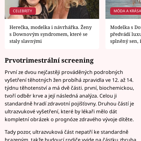
CELEBRITY
MÓDA A KRÁS
Herečka, modelka i návrhářka. Ženy
Modelka s 
s Downovým syndromem, které se
předvádí luxu
staly slavnými
splněný sen, 
Prvotrimestrální screening
První ze dvou nejčastěji prováděných podrobných
vyšetření těhotných žen probíhá zpravidla ve 12. až 14.
týdnu těhotenství a má dvě části. první, biochemickou,
tvoří odběr krve a její následná analýza. Celou ji
standardně hradí zdravotní pojišťovny. Druhou částí je
ultrazvukové vyšetření, které by lékaři mělo dát
kompletní obrázek o prognóze zdravého vývoje dítěte.
Tady pozor, ultrazvuková část nepatří ke standardně
hrazeným, takže budoucí rodiče vyjde na částku zhruba