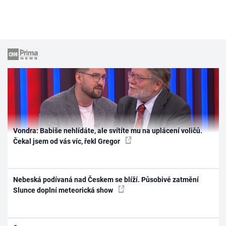
Vondra: Babiše nehlídáte, ale svítíte mu na uplácení voličů.
Čekal jsem od vás víc, řekl Gregor
Nebeská podívaná nad Českem se blíží. Působivé zatmění
Slunce doplní meteorická show