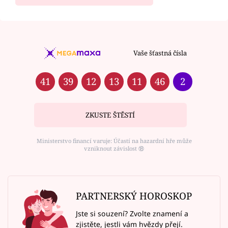
Vaše šťastná čísla
41
39
12
13
11
46
2
ZKUSTE ŠTĚSTÍ
Ministerstvo financí varuje: Účastí na hazardní hře může
vzniknout závislost ⑱
PARTNERSKÝ HOROSKOP
Jste si souzení? Zvolte znamení a
zjistěte, jestli vám hvězdy přejí.