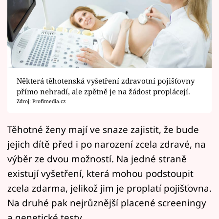
Horoskopy
Sledujte prima+
Filmový festival Karlovy Vary
Pořady
Některá těhotenská vyšetření zdravotní pojišťovny
přímo nehradí, ale zpětně je na žádost proplácejí.
Mámy sobě
Zdroj: Profimedia.cz
Přihlášení
Těhotné ženy mají ve snaze zajistit, že bude
jejich dítě před i po narození zcela zdravé, na
výběr ze dvou možností. Na jedné straně
Sledujte nás
existují vyšetření, která mohou podstoupit
zcela zdarma, jelikož jim je proplatí pojišťovna.
Na druhé pak nejrůznější placené screeningy
a genetické testy.