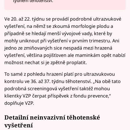
týdnem těhotenství.
Ve 20. až 22. týdnu se provádí podrobné ultrazvukové
vyšetření, na němž se zkoumá morfologie plodu a
případně se hledají menší vývojové vady, které by
mohly uniknout při vyšetření v prvním trimestru. Ani
jedno ze zmiňovaných sice nespadá mezi hrazená
vyšetření, většina pojišťoven ale maminkám opět nabízí
možnost nechat si je zpětně proplatit.
To samé z pohledu hrazení platí pro ultrazvukovou
kontrolu ve 36. až 37. týdnu těhotenství. „Na obě tato
podrobná screeningová vyšetření taktéž mohou
klientky VZP čerpat příspěvek z fondu prevence,“
doplňuje VZP.
Detailní neinvazivní těhotenské
vyšetření