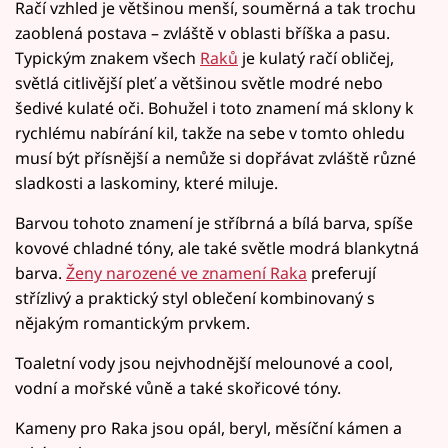
Račí vzhled je většinou menší, souměrná a tak trochu
zaoblená postava – zvláště v oblasti bříška a pasu.
Typickým znakem všech
Raků
je kulatý račí obličej,
světlá citlivější pleť a většinou světle modré nebo
šedivé kulaté oči. Bohužel i toto znamení má sklony k
rychlému nabírání kil, takže na sebe v tomto ohledu
musí být přísnější a nemůže si dopřávat zvláště různé
sladkosti a laskominy, které miluje.
Barvou tohoto znamení je stříbrná a bílá barva, spíše
kovové chladné tóny, ale také světle modrá blankytná
barva.
Ženy narozené ve znamení Raka
preferují
střízlivý a praktický styl oblečení kombinovaný s
nějakým romantickým prvkem.
Toaletní vody jsou nejvhodnější melounové a cool,
vodní a mořské vůně a také skořicové tóny.
Kameny pro Raka jsou opál, beryl, měsíční kámen a