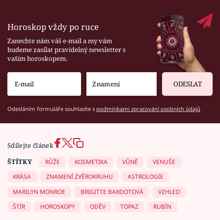
Horoskop vždy po ruce
Zanechte nám váš e-mail a my vám
budeme zasílat pravidelný newsletter s
vaším horoskopem.
ODESLAT
Odesláním formuláře souhlasíte s
podmínkami zpracování osobních údajů
Sdílejte článek
ŠTÍTKY
RŮŽE
KOSMETIKA
VŮNĚ
VENUŠE
KRÁSA
ZNAMENÍ ZVĚROKRUHU
ASTROLOGIE
MARILYN MONROE
BRIGITTE BARDOTOVÁ
VZHLED
ŠTÍR
HOROSKOPY
ODĚV
TOPAZ
RUBÍN