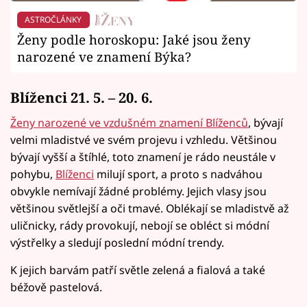
ASTROČLÁNKY
Ženy podle horoskopu: Jaké jsou ženy
narozené ve znamení Býka?
Blíženci 21. 5. – 20. 6.
Ženy narozené ve vzdušném znamení Blíženců
, bývají
velmi mladistvé ve svém projevu i vzhledu. Většinou
bývají vyšší a štíhlé, toto znamení je rádo neustále v
pohybu,
Blíženci
milují sport, a proto s nadváhou
obvykle nemívají žádné problémy. Jejich vlasy jsou
většinou světlejší a oči tmavé. Oblékají se mladistvě až
uličnicky, rády provokují, nebojí se obléct si módní
výstřelky a sledují poslední módní trendy.
K jejich barvám patří světle zelená a fialová a také
béžově pastelová.