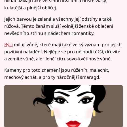
hlídat. Mívají také většinou kvalitní a husté vlasy,
kulatější a plnější obličej.
Jejich barvou je zelená a všechny její odstíny a také
růžová. Těmto ženám sluší volnější ženské oblečení
nevšedního střihu s nádechem romantiky.
Býci
milují vůně, které mají také velký význam pro jejich
pozitivní naladění. Nejlépe se pro ně hodí těžší, dřevité
a zemité vůně, ale i lehčí citrusovo-květinové vůně.
Kameny pro toto znamení jsou růženín, malachit,
mechový achát, a pro ty náročnější smaragd.