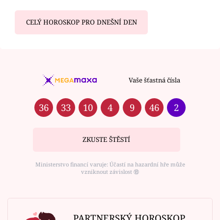
CELÝ HOROSKOP PRO DNEŠNÍ DEN
Vaše šťastná čísla
36
33
10
4
9
46
2
ZKUSTE ŠTĚSTÍ
Ministerstvo financí varuje: Účastí na hazardní hře může
vzniknout závislost ⑱
PARTNERSKÝ HOROSKOP