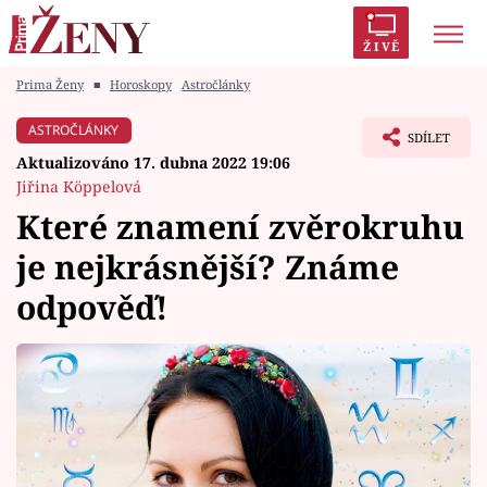
ŽIVĚ
Prima Ženy
■
Horoskopy
Astročlánky
Trendy:
Polabí
Inspekce
Prostřeno!
AYTO?
ASTROČLÁNKY
SDÍLET
Módní alarm
Zrádci
Proměny
Aktualizováno 17. dubna 2022 19:06
Jiřina Köppelová
Které znamení zvěrokruhu
je nejkrásnější? Známe
Témata
odpověď!
Celebrity
Vztahy
Seriály