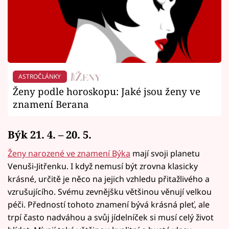
ASTROČLÁNKY
Ženy podle horoskopu: Jaké jsou ženy ve
znamení Berana
Býk 21. 4. – 20. 5.
Ženy narozené ve znamení Býka
mají svoji planetu
Venuši-Jitřenku. I když nemusí být zrovna klasicky
krásné, určitě je něco na jejich vzhledu přitažlivého a
vzrušujícího. Svému zevnějšku většinou věnují velkou
péči. Předností tohoto znamení bývá krásná pleť, ale
trpí často nadváhou a svůj jídelníček si musí celý život