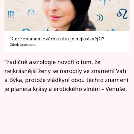
Horoskopy
Sledujte prima+
Filmový festival Karlovy Vary
Které znamení zvěrokruhu je nejkrásnější?
Pořady
Zdroj: istock.com
Mámy sobě
Tradičně astrologie hovoří o tom, že
nejkrásnější ženy se narodily ve znamení Vah
Přihlášení
a Býka, protože vládkyní obou těchto znamení
je planeta krásy a erotického vlnění – Venuše.
Sledujte nás