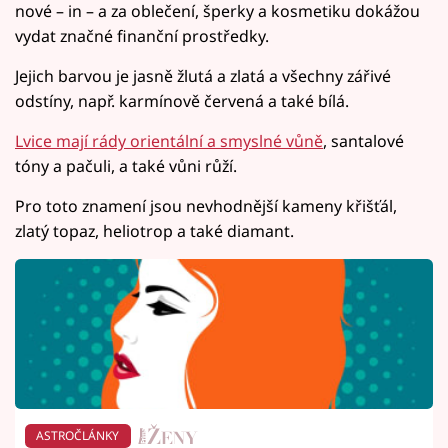
nové – in – a za oblečení, šperky a kosmetiku dokážou
vydat značné finanční prostředky.
Jejich barvou je jasně žlutá a zlatá a všechny zářivé
odstíny, např. karmínově červená a také bílá.
Lvice mají rády orientální a smyslné vůně
, santalové
tóny a pačuli, a také vůni růží.
Pro toto znamení jsou nevhodnější kameny křišťál,
zlatý topaz, heliotrop a také diamant.
ASTROČLÁNKY