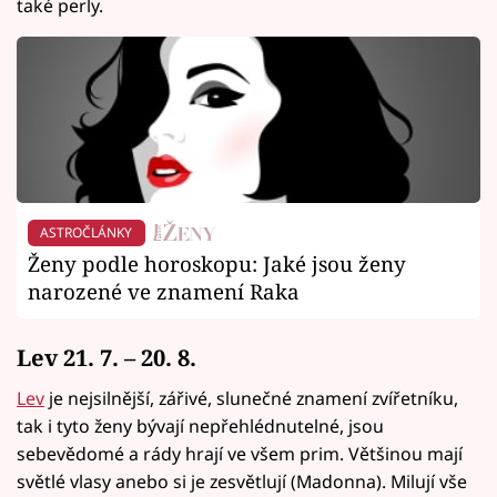
také perly.
ASTROČLÁNKY
Ženy podle horoskopu: Jaké jsou ženy
narozené ve znamení Raka
Lev 21. 7. – 20. 8.
Lev
je nejsilnější, zářivé, slunečné znamení zvířetníku,
tak i tyto ženy bývají nepřehlédnutelné, jsou
sebevědomé a rády hrají ve všem prim. Většinou mají
světlé vlasy anebo si je zesvětlují (Madonna). Milují vše