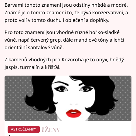
Barvami tohoto znamení jsou odstíny hnědé a modré.
Známé je o tomto znamení to, že bývá konzervativní, a
proto volí v tomto duchu i oblečení a doplňky.
Pro toto znamení jsou vhodné různé hořko-sladké
vůně, např. červený grep, dále mandlové tóny a lehčí
orientální santalové vůně.
Z kamenů vhodných pro Kozoroha je to onyx, hnědý
jaspis, turmalín a křišťál.
ASTROČLÁNKY