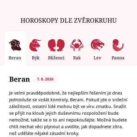
HOROSKOPY DLE ZVĚROKRUHU
Beran
Býk
Blíženci
Rak
Lev
Panna
V
Beran
7. 8. 2026
Je velmi pravděpodobné, že nejlepším řešením je dnes
jednoduše se vzdát kontroly, Berani. Pokud jde o srdeční
záležitosti, ostatní lidé mohou být ve víru zmatku. Snažit
se přijít na kloub jejich duševnímu rozpoložení bude
nemožné, takže se o to ani nepokoušejte. Možná budete
chtít nechat věci plynout a uvidíte, jak dopadnete zítra,
než uděláte nějaké zásadní kroky.