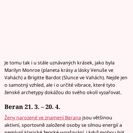
Je tomu tak i u stále uznávaných krásek, jako byla
Marilyn Monroe (planeta krásy a lásky Venuše ve
Vahách) a Brigitte Bardot (Slunce ve Vahách). Nejde jen
o samotný vzhled, ale i o určité vibrace, které tyto
ženské archetypy dokážou do svého okolí vyzařovat.
Beran 21. 3. – 20. 4.
Ženy narozené ve znamení Berana
jsou většinou
aktivní, sportovně založené osoby se silnou energií a
nemívají klasické ženské vyzařování, i když mohou být