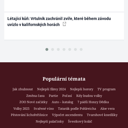
Létající kůň: Vrtulník zachránil zvíře, které během závodu
uvízlo v kalifornských horách
Populární témata
Jak zhubnout
Nejlepší filmy 2024
Nejlepší horory
TV program
Změna času
Partie
Počasí
Kdy budou volby
ZOO Nové začátky
Auto – katalog
7 pádů Honzy Dědka
Volby 2025
Svařené víno
Tatarák podle Pohlreicha
Aloe vera
Pěstování lichořeřišnice
Výpočet ascendentu
Tvarohové knedlíky
Nejlepší palačinky
Švestkový koláč