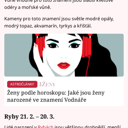
odéry a mořské vůně.
Kameny pro toto znamení jsou světle modré opály,
modrý topaz, akvamarín, tyrkys a křišťál.
ASTROČLÁNKY
Ženy podle horoskopu: Jaké jsou ženy
narozené ve znamení Vodnáře
Ryby 21. 2. – 20. 3.
Lidé narození v
Rybách
jsou většinou drobnější, menší