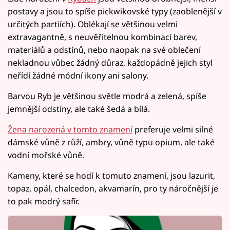
postavy a jsou to spíše pickwikovské typy (zaoblenější v
určitých partiích). Oblékají se většinou velmi
extravagantně, s neuvěřitelnou kombinací barev,
materiálů a odstínů, nebo naopak na své oblečení
nekladnou vůbec žádný důraz, každopádně jejich styl
neřídí žádné módní ikony ani salony.
Barvou Ryb je většinou světle modrá a zelená, spíše
jemnější odstíny, ale také šedá a bílá.
Žena narozená v tomto znamení
preferuje velmi silné
dámské vůně z růží, ambry, vůně typu opium, ale také
vodní mořské vůně.
Kameny, které se hodí k tomuto znamení, jsou lazurit,
topaz, opál, chalcedon, akvamarín, pro ty náročnější je
to pak modrý safír.