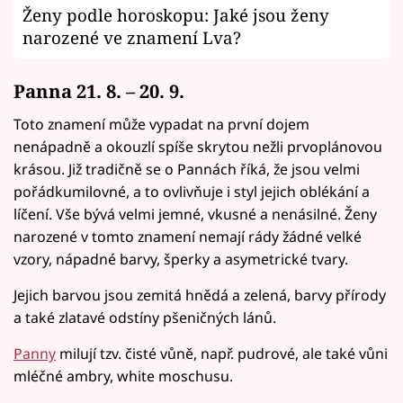
Ženy podle horoskopu: Jaké jsou ženy
narozené ve znamení Lva?
Panna 21. 8. – 20. 9.
Toto znamení může vypadat na první dojem
nenápadně a okouzlí spíše skrytou nežli prvoplánovou
krásou. Již tradičně se o Pannách říká, že jsou velmi
pořádkumilovné, a to ovlivňuje i styl jejich oblékání a
líčení. Vše bývá velmi jemné, vkusné a nenásilné. Ženy
narozené v tomto znamení nemají rády žádné velké
vzory, nápadné barvy, šperky a asymetrické tvary.
Jejich barvou jsou zemitá hnědá a zelená, barvy přírody
a také zlatavé odstíny pšeničných lánů.
Panny
milují tzv. čisté vůně, např. pudrové, ale také vůni
mléčné ambry, white moschusu.