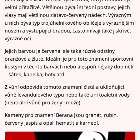
velmi přitažlivé. Většinou bývají střední postavy, jejich
vlasy mají většinou zlatavo-červený nádech. Výrazným
u nich bývá typ trojúhelníkového obličeje s výraznějším
nosem a vystupující bradou, často mívají také jiskřivé,
výrazné oči.
Jejich barvou je červená, ale také různé odstíny
oranžové a žluté. Ideální je pro toto znamení sportovní
kostým v těchto barvách nebo alespoň nějaký doplněk
– šátek, kabelka, boty atd.
Z vůní odpovídá tomuto znamení čistá a uklidňující
vůně levandulového typu nebo také uni toaletní vody
(neutrální vůně pro ženy i muže).
Kameny pro znamení Berana jsou granát, rubín,
červený jaspis a opál, hematit a karneol.