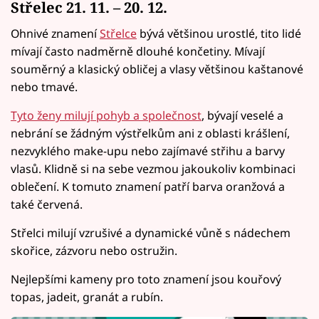
Střelec 21. 11. – 20. 12.
Ohnivé znamení
Střelce
bývá většinou urostlé, tito lidé
mívají často nadměrně dlouhé končetiny. Mívají
souměrný a klasický obličej a vlasy většinou kaštanové
nebo tmavé.
Tyto ženy milují pohyb a společnost
, bývají veselé a
nebrání se žádným výstřelkům ani z oblasti krášlení,
nezvyklého make-upu nebo zajímavé střihu a barvy
vlasů. Klidně si na sebe vezmou jakoukoliv kombinaci
oblečení. K tomuto znamení patří barva oranžová a
také červená.
Střelci milují vzrušivé a dynamické vůně s nádechem
skořice, zázvoru nebo ostružin.
Nejlepšími kameny pro toto znamení jsou kouřový
topas, jadeit, granát a rubín.