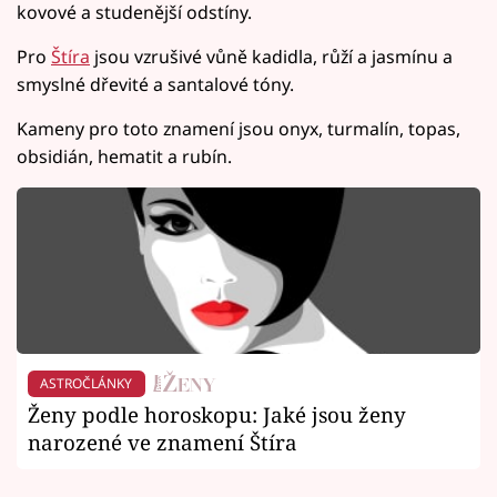
kovové a studenější odstíny.
Pro
Štíra
jsou vzrušivé vůně kadidla, růží a jasmínu a
smyslné dřevité a santalové tóny.
Kameny pro toto znamení jsou onyx, turmalín, topas,
obsidián, hematit a rubín.
ASTROČLÁNKY
Ženy podle horoskopu: Jaké jsou ženy
narozené ve znamení Štíra