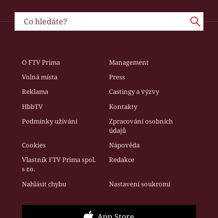
O FTV Prima
Management
Volná místa
Press
Reklama
Castingy a výzvy
HbbTV
Kontakty
Podmínky užívání
Zpracování osobních
údajů
Cookies
Nápověda
Vlastník FTV Prima spol.
Redakce
s r.o.
Nahlásit chybu
Nastavení soukromí
App Store