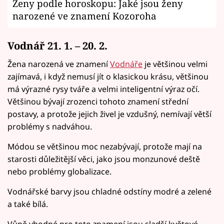
Ženy podle horoskopu: Jaké jsou ženy
narozené ve znamení Kozoroha
Vodnář 21. 1. – 20. 2.
Žena narozená ve znamení
Vodnáře
je většinou velmi
zajímavá, i když nemusí jít o klasickou krásu, většinou
má výrazné rysy tváře a velmi inteligentní výraz očí.
Většinou bývají zrozenci tohoto znamení střední
postavy, a protože jejich živel je vzdušný, nemívají větší
problémy s nadváhou.
Módou se většinou moc nezabývají, protože mají na
starosti důležitější věci, jako jsou monzunové deště
nebo problémy globalizace.
Vodnářské barvy jsou chladné odstíny modré a zelené
a také bílá.
Vůně vhodné pro toto znamení jsou sladší květové