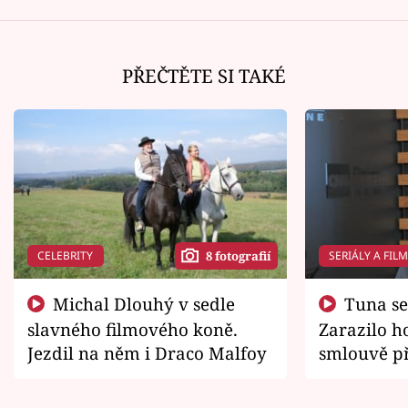
PŘEČTĚTE SI TAKÉ
CELEBRITY
SERIÁLY A FIL
8 fotografií
Michal Dlouhý v sedle
Tuna se chtěl vrátit domů.
slavného filmového koně.
Zarazilo ho
Jezdil na něm i Draco Malfoy
smlouvě př
zemřít