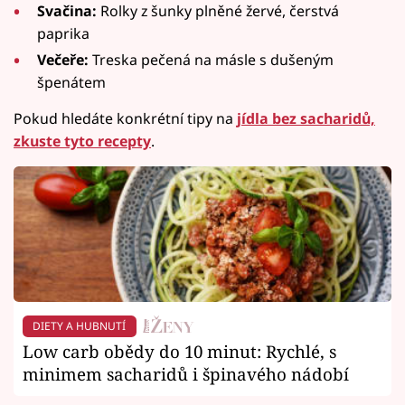
Svačina:
Rolky z šunky plněné žervé, čerstvá
paprika
Večeře:
Treska pečená na másle s dušeným
špenátem
Pokud hledáte konkrétní tipy na
jídla bez sacharidů,
zkuste tyto recepty
.
DIETY A HUBNUTÍ
Low carb obědy do 10 minut: Rychlé, s
minimem sacharidů i špinavého nádobí