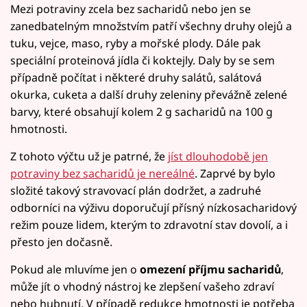
Mezi potraviny zcela bez sacharidů nebo jen se
zanedbatelným množstvím patří všechny druhy olejů a
tuku, vejce, maso, ryby a mořské plody. Dále pak
speciální proteinová jídla či koktejly. Daly by se sem
případně počítat i některé druhy salátů, salátová
okurka, cuketa a další druhy zeleniny převážně zelené
barvy, které obsahují kolem 2 g sacharidů na 100 g
hmotnosti.
Z tohoto výčtu už je patrné, že
jíst dlouhodobě jen
potraviny bez sacharidů je nereálné
. Zaprvé by bylo
složité takový stravovací plán dodržet, a zadruhé
odborníci na výživu doporučují přísný nízkosacharidový
režim pouze lidem, kterým to zdravotní stav dovolí, a i
přesto jen dočasně.
Pokud ale mluvíme jen o
omezení příjmu sacharidů
,
může jít o vhodný nástroj ke zlepšení vašeho zdraví
nebo hubnutí. V případě redukce hmotnosti je potřeba