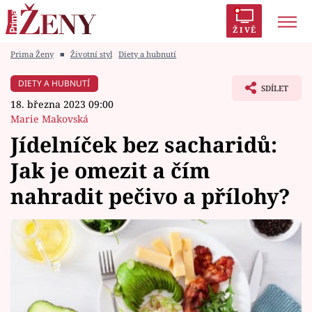
ŽIVĚ
Prima Ženy
■
Životní styl
Diety a hubnutí
Trendy:
Polabí
Inspekce
Prostřeno!
AYTO?
DIETY A HUBNUTÍ
SDÍLET
Módní alarm
Zrádci
Proměny
18. března 2023 09:00
Marie Makovská
Jídelníček bez sacharidů:
Jak je omezit a čím
Témata
nahradit pečivo a přílohy?
Celebrity
Vztahy
Seriály