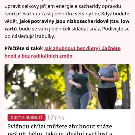
upravit celkový příjem energie a sacharidy opravdu
tvoří převážnou část jídelníčku většiny lidí. Když budete
vědět,
jaké potraviny jsou nízkosacharidové (tzv. low
carb)
, bude se vám jídelníček skládat snáz. Podívejte se
do následující tabulky.
Přečtěte si také:
Jak zhubnout bez diety? Začněte
hned a bez radikálních změn
DIETY A HUBNUTÍ
Svižnou chůzí můžete zhubnout snáze
než při běhu. Jaká je ideální rychlost a