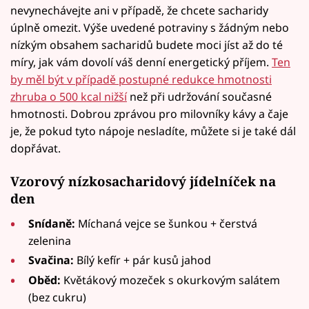
nevynechávejte ani v případě, že chcete sacharidy
úplně omezit. Výše uvedené potraviny s žádným nebo
nízkým obsahem sacharidů budete moci jíst až do té
míry, jak vám dovolí váš denní energetický příjem.
Ten
by měl být v případě postupné redukce hmotnosti
zhruba o 500 kcal nižší
než při udržování současné
hmotnosti. Dobrou zprávou pro milovníky kávy a čaje
je, že pokud tyto nápoje nesladíte, můžete si je také dál
dopřávat.
Vzorový nízkosacharidový jídelníček na
den
Snídaně:
Míchaná vejce se šunkou + čerstvá
zelenina
Svačina:
Bílý kefír + pár kusů jahod
Oběd:
Květákový mozeček s okurkovým salátem
(bez cukru)