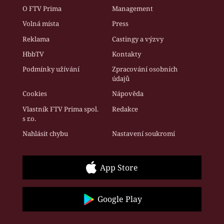
O FTV Prima
Management
Volná místa
Press
Reklama
Castingy a výzvy
HbbTV
Kontakty
Podmínky užívání
Zpracování osobních
údajů
Cookies
Nápověda
Vlastník FTV Prima spol.
Redakce
s r.o.
Nahlásit chybu
Nastavení soukromí
App Store
Google Play