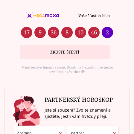
Vaše šťastná čísla
17
9
36
8
10
46
2
ZKUSTE ŠTĚSTÍ
Ministerstvo financí varuje: Účastí na hazardní hře může
vzniknout závislost ⑱
PARTNERSKÝ HOROSKOP
Jste si souzení? Zvolte znamení a
zjistěte, jestli vám hvězdy přejí.