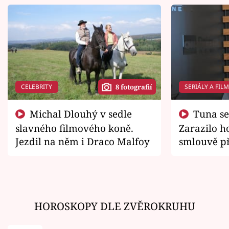
CELEBRITY
SERIÁLY A FIL
8 fotografií
Michal Dlouhý v sedle
Tuna se chtěl vrátit domů.
slavného filmového koně.
Zarazilo ho
Jezdil na něm i Draco Malfoy
smlouvě př
zemřít
HOROSKOPY DLE ZVĚROKRUHU