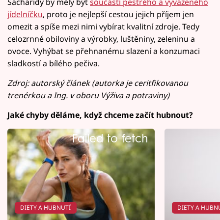
Sacharidy by měly být
součástí pestrého a vyváženého
jídelníčku
, proto je nejlepší cestou jejich příjem jen
omezit a spíše mezi nimi vybírat kvalitní zdroje. Tedy
celozrnné obiloviny a výrobky, luštěniny, zeleninu a
ovoce. Vyhýbat se přehnanému slazení a konzumaci
sladkostí a bílého pečiva.
Zdroj: autorský článek (autorka je ceritfikovanou
trenérkou a Ing. v oboru Výživa a potraviny)
Jaké chyby děláme, když chceme začít hubnout?
Failed to fetch
DIETY A HUBNUTÍ
DIETY A HUBN