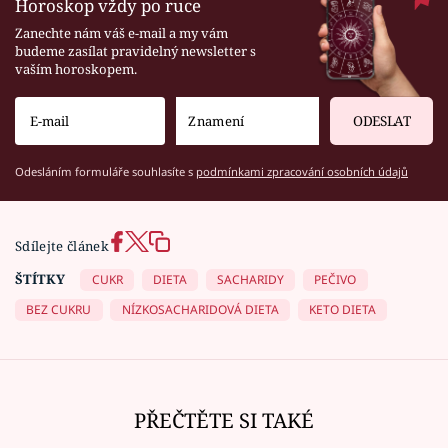
Horoskop vždy po ruce
Zanechte nám váš e-mail a my vám
budeme zasílat pravidelný newsletter s
vaším horoskopem.
ODESLAT
Odesláním formuláře souhlasíte s
podmínkami zpracování osobních údajů
Sdílejte článek
ŠTÍTKY
CUKR
DIETA
SACHARIDY
PEČIVO
BEZ CUKRU
NÍZKOSACHARIDOVÁ DIETA
KETO DIETA
PŘEČTĚTE SI TAKÉ