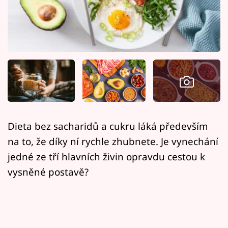
Horoskopy
Sledujte prima+
Filmový festival Karlovy Vary
Pořady
Mámy sobě
Dieta bez sacharidů a cukru láká především
Přihlášení
na to, že díky ní rychle zhubnete. Je vynechání
jedné ze tří hlavních živin opravdu cestou k
vysněné postavě?
Sledujte nás