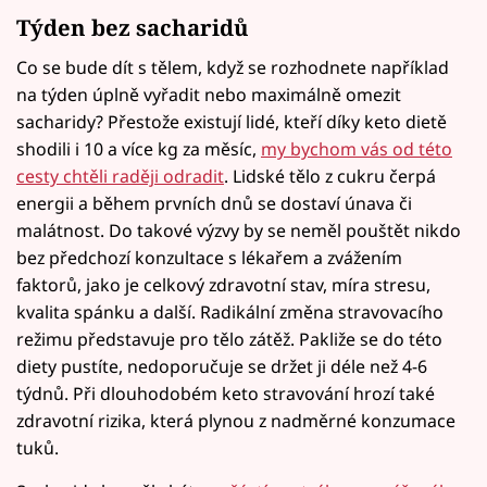
Týden bez sacharidů
Co se bude dít s tělem, když se rozhodnete například
na týden úplně vyřadit nebo maximálně omezit
sacharidy? Přestože existují lidé, kteří díky keto dietě
shodili i 10 a více kg za měsíc,
my bychom vás od této
cesty chtěli raději odradit
. Lidské tělo z cukru čerpá
energii a během prvních dnů se dostaví únava či
malátnost. Do takové výzvy by se neměl pouštět nikdo
bez předchozí konzultace s lékařem a zvážením
faktorů, jako je celkový zdravotní stav, míra stresu,
kvalita spánku a další. Radikální změna stravovacího
režimu představuje pro tělo zátěž. Pakliže se do této
diety pustíte, nedoporučuje se držet ji déle než 4-6
týdnů. Při dlouhodobém keto stravování hrozí také
zdravotní rizika, která plynou z nadměrné konzumace
tuků.