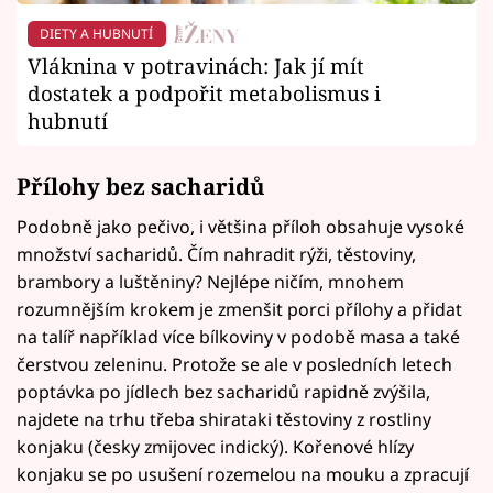
DIETY A HUBNUTÍ
Vláknina v potravinách: Jak jí mít
dostatek a podpořit metabolismus i
hubnutí
Přílohy bez sacharidů
Podobně jako pečivo, i většina příloh obsahuje vysoké
množství sacharidů. Čím nahradit rýži, těstoviny,
brambory a luštěniny? Nejlépe ničím, mnohem
rozumnějším krokem je zmenšit porci přílohy a přidat
na talíř například více bílkoviny v podobě masa a také
čerstvou zeleninu. Protože se ale v posledních letech
poptávka po jídlech bez sacharidů rapidně zvýšila,
najdete na trhu třeba shirataki těstoviny z rostliny
konjaku (česky zmijovec indický). Kořenové hlízy
konjaku se po usušení rozemelou na mouku a zpracují