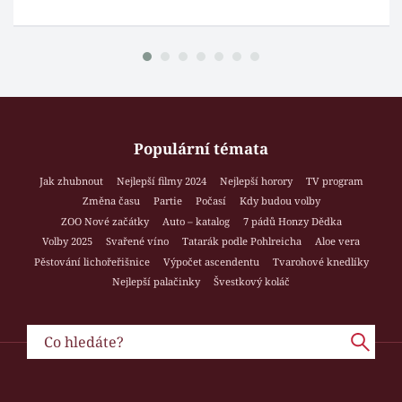
Populární témata
Jak zhubnout
Nejlepší filmy 2024
Nejlepší horory
TV program
Změna času
Partie
Počasí
Kdy budou volby
ZOO Nové začátky
Auto – katalog
7 pádů Honzy Dědka
Volby 2025
Svařené víno
Tatarák podle Pohlreicha
Aloe vera
Pěstování lichořeřišnice
Výpočet ascendentu
Tvarohové knedlíky
Nejlepší palačinky
Švestkový koláč