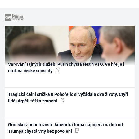
Varování tajných služeb: Putin chystá test NATO. Ve hře je i
útok na české sousedy
Tragická čelní srážka u Pohořelic si vyžádala dva životy. Čtyři
lidé utrpěli těžká zranění
Grónsko v pohotovosti: Americká firma napojená na lidi od
Trumpa chystá vrty bez povolení