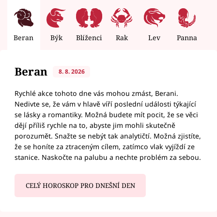
Beran
Býk
Blíženci
Rak
Lev
Panna
V
Beran
8. 8. 2026
Rychlé akce tohoto dne vás mohou zmást, Berani.
Nedivte se, že vám v hlavě víří poslední události týkající
se lásky a romantiky. Možná budete mít pocit, že se věci
dějí příliš rychle na to, abyste jim mohli skutečně
porozumět. Snažte se nebýt tak analytičtí. Možná zjistíte,
že se honíte za ztraceným cílem, zatímco vlak vyjíždí ze
stanice. Naskočte na palubu a nechte problém za sebou.
CELÝ HOROSKOP PRO DNEŠNÍ DEN