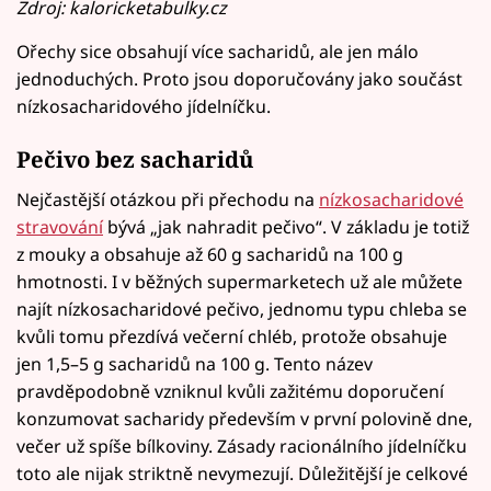
Zdroj: kaloricketabulky.cz
Ořechy sice obsahují více sacharidů, ale jen málo
jednoduchých. Proto jsou doporučovány jako součást
nízkosacharidového jídelníčku.
Pečivo bez sacharidů
Nejčastější otázkou při přechodu na
nízkosacharidové
stravování
bývá „jak nahradit pečivo“. V základu je totiž
z mouky a obsahuje až 60 g sacharidů na 100 g
hmotnosti. I v běžných supermarketech už ale můžete
najít nízkosacharidové pečivo, jednomu typu chleba se
kvůli tomu přezdívá večerní chléb, protože obsahuje
jen 1,5–5 g sacharidů na 100 g. Tento název
pravděpodobně vzniknul kvůli zažitému doporučení
konzumovat sacharidy především v první polovině dne,
večer už spíše bílkoviny. Zásady racionálního jídelníčku
toto ale nijak striktně nevymezují. Důležitější je celkové