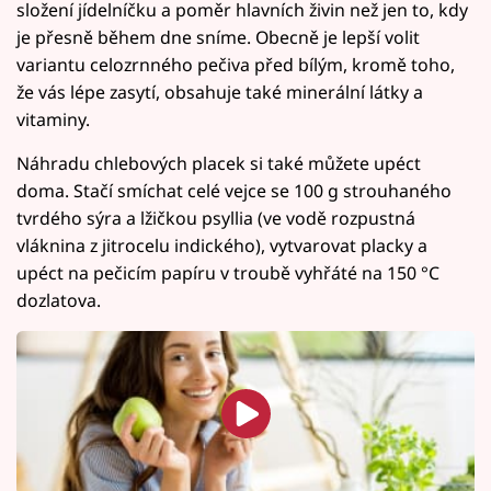
složení jídelníčku a poměr hlavních živin než jen to, kdy
je přesně během dne sníme. Obecně je lepší volit
variantu celozrnného pečiva před bílým, kromě toho,
že vás lépe zasytí, obsahuje také minerální látky a
vitaminy.
Náhradu chlebových placek si také můžete upéct
doma. Stačí smíchat celé vejce se 100 g strouhaného
tvrdého sýra a lžičkou psyllia (ve vodě rozpustná
vláknina z jitrocelu indického), vytvarovat placky a
upéct na pečicím papíru v troubě vyhřáté na 150 °C
dozlatova.