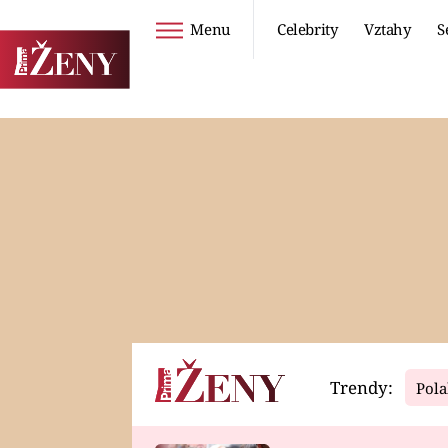
Menu
Celebrity
Vztahy
S
Seriály
Životní styl
ZOO
DIETY A HUBNUTÍ
PROSTŘENO!
CESTOVÁNÍ A
DOVOLENÁ
DUCH
ZDRAVÍ
Trendy:
Pola
Horoskopy
Video
ASTROČLÁNKY
SERIÁLY