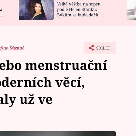
Velká věštba na srpen
NOVINKY
ZAHRADA
a:
podle Helen Stanku:
y
Býkům se bude dařit,
VIDEORECEPTY
DESIGN
Vodnáře čeká jízda
týna Šťastná
SDÍLET
ebo menstruační
oderních věcí,
aly už ve