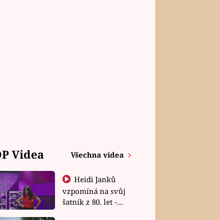
P Videa
Všechna videa
Heidi Janků
vzpomíná na svůj
šatník z 80. let -
Shopaholičky