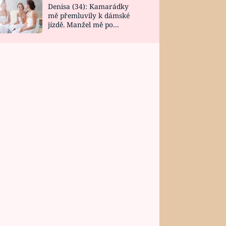
Denisa (34): Kamarádky
mě přemluvily k dámské
jízdě. Manžel mě po
návratu zaskočil