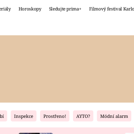
eriály
Horoskopy
Sledujte prima+
Filmový festival Karl
Celebrity
Recept
MÓDA A KRÁSA
HLAVNÍ JÍ
VZTAHY A SEX
SLADKÉ
PRIMA MAMINKA
ZDRAVÉ
bí
Inspekce
Prostřeno!
AYTO?
Módní alarm
Fresh
Living
RECEPTY
BYDLENÍ