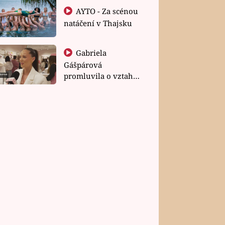
AYTO - Za scénou
natáčení v Thajsku
Gabriela
Gášpárová
promluvila o vztahu
a zakládání rodiny