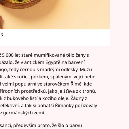
 3
ž 5 000 let staré mumifikované tělo ženy s
kázalo, že v antickém Egyptě na barvení
digo, tedy černou s modrými odlesky. Muži i
ali také skořicí, pórkem, spálenými vejci nebo
yl velmi populární ve starověkém Římě, kde
írodních prostředků, jako je šťáva z citronů,
z bukového listí a kozího oleje. Žádný z
fektivní, a tak si bohatší Římanky pořizovaly
 z germánských zemí.
esanci, především proto, že šlo o barvu