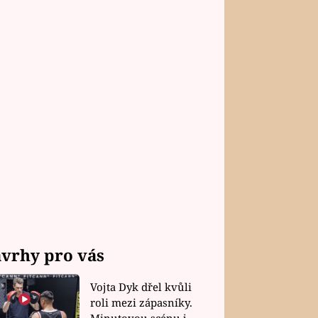
vrhy pro vás
Vojta Dyk dřel kvůli
roli mezi zápasníky.
Minutovou scénu jel