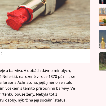
 2
leje a barviva. V dobách dávno minulých,
Nefertiti, narozené v roce 1370 př. n. l., se
 faraona Achnatona, jejíž jméno se stalo
ím voskem s těmito přírodními barvivy. Ve
rtěnku pouze ženy. Nebyla totiž
 osoby, nýbrž na její sociální status.