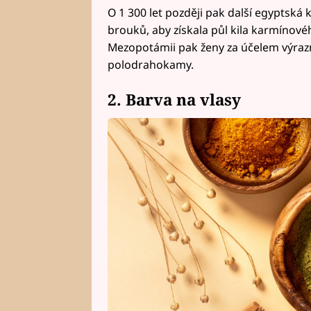
O 1 300 let později pak další egyptská
brouků, aby získala půl kila karmínovéh
Mezopotámii pak ženy za účelem výrazn
polodrahokamy.
2. Barva na vlasy