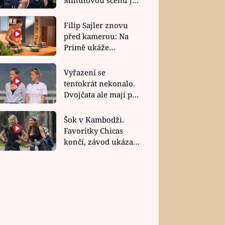
bez dubla
Filip Sajler znovu
před kamerou: Na
Primě ukáže
poctivou kuchyni i
rychlé recepty
Vyřazení se
tentokrát nekonalo.
Dvojčata ale mají po
uzavření třetí etapy
závodu nůž na krku
Šok v Kambodži.
Favoritky Chicas
končí, závod ukázal
svou nejtvrdší tvář