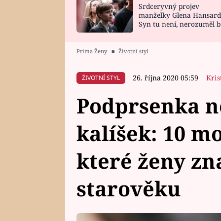
Srdceryvný projev
SNÁŘ
CELEBRITY
manželky Glena Hansard
Syn tu není, nerozuměl b
HOROSKOP NA
VAŘENÍ
tomu, vysvětlila
ROK 2023
Prima Ženy
■
Životní styl
26. října 2020 05:59
Kris
ŽIVOTNÍ STYL
Podprsenka n
kalíšek: 10 m
které ženy zn
starověku