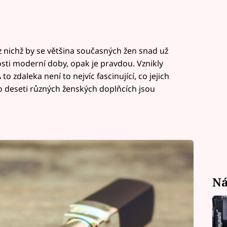
 nichž by se většina současných žen snad už
ti moderní doby, opak je pravdou. Vznikly
o zdaleka není to nejvíc fascinující, co jejich
i o deseti různých ženských doplňcích jsou
Ná