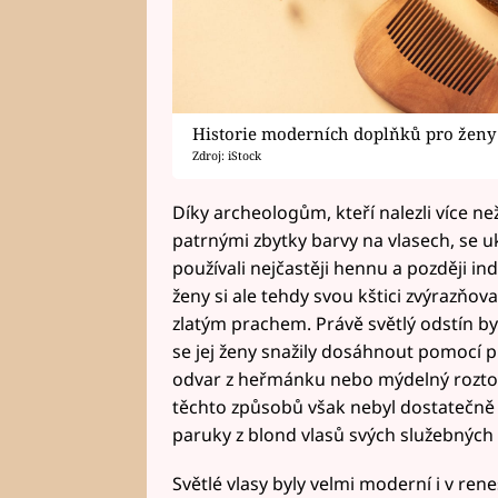
Historie moderních doplňků pro ženy
Zdroj: iStock
Díky archeologům, kteří nalezli více ne
patrnými zbytky barvy na vlasech, se u
používali nejčastěji hennu a později in
ženy si ale tehdy svou kštici zvýrazňov
zlatým prachem. Právě světlý odstín b
se jej ženy snažily dosáhnout pomocí př
odvar z heřmánku nebo mýdelný roztok 
těchto způsobů však nebyl dostatečně e
paruky z blond vlasů svých služebných
Světlé vlasy byly velmi moderní i v ren