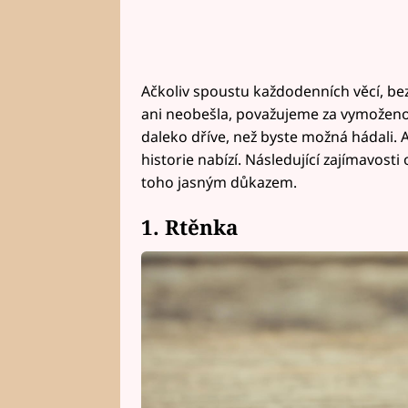
Ačkoliv spoustu každodenních věcí, bez
ani neobešla, považujeme za vymoženos
daleko dříve, než byste možná hádali. A t
historie nabízí. Následující zajímavost
toho jasným důkazem.
1. Rtěnka