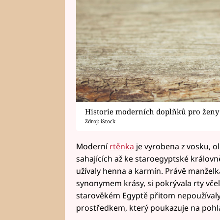
Historie moderních doplňků pro ženy
Zdroj: iStock
Moderní
rtěnka
je vyrobena z vosku, o
sahajících až ke staroegyptské královně 
užívaly henna a karmín. Právě manželka
synonymem krásy, si pokrývala rty včel
starověkém Egyptě přitom nepoužívaly 
prostředkem, který poukazuje na pohlaví