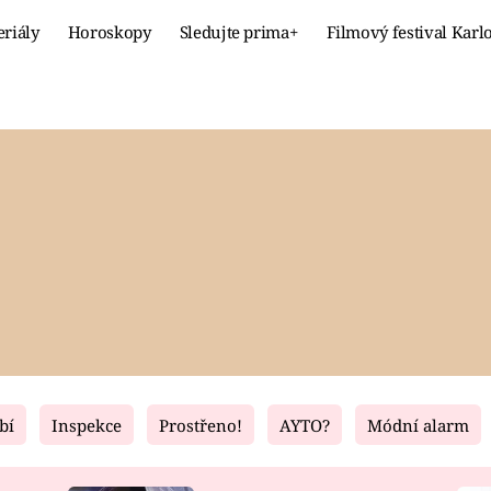
eriály
Horoskopy
Sledujte prima+
Filmový festival Karl
Celebrity
Recept
MÓDA A KRÁSA
HLAVNÍ JÍ
VZTAHY A SEX
SLADKÉ
PRIMA MAMINKA
ZDRAVÉ
bí
Inspekce
Prostřeno!
AYTO?
Módní alarm
Fresh
Living
RECEPTY
BYDLENÍ