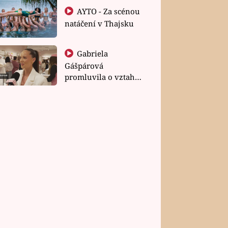
AYTO - Za scénou
natáčení v Thajsku
Gabriela
Gášpárová
promluvila o vztahu
a zakládání rodiny