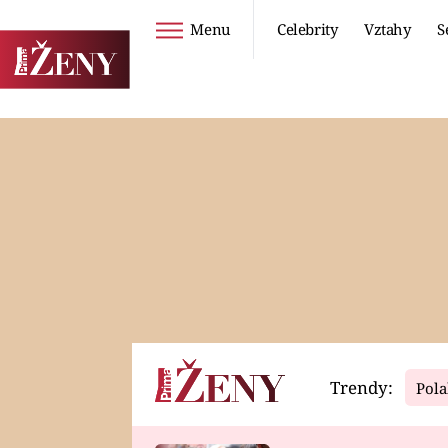
Menu
Celebrity
Vztahy
S
Seriály
Životní styl
ZOO
DIETY A HUBNUTÍ
PROSTŘENO!
CESTOVÁNÍ A
DOVOLENÁ
DUCH
ZDRAVÍ
Trendy:
Pola
Horoskopy
Video
ASTROČLÁNKY
SERIÁLY