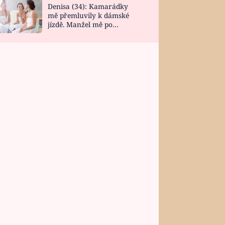
Denisa (34): Kamarádky
mě přemluvily k dámské
jízdě. Manžel mě po
návratu zaskočil