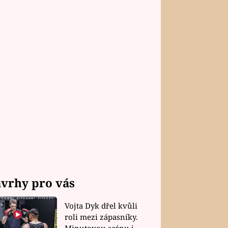
vrhy pro vás
Vojta Dyk dřel kvůli
roli mezi zápasníky.
Minutovou scénu jel