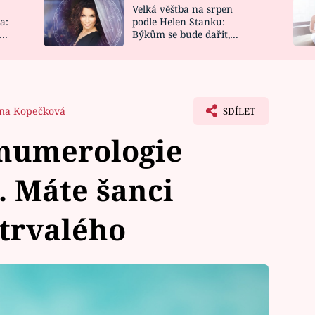
Velká věštba na srpen
NOVINKY
ZAHRADA
a:
podle Helen Stanku:
y
Býkům se bude dařit,
VIDEORECEPTY
DESIGN
Vodnáře čeká jízda
na Kopečková
SDÍLET
numerologie
. Máte šanci
 trvalého