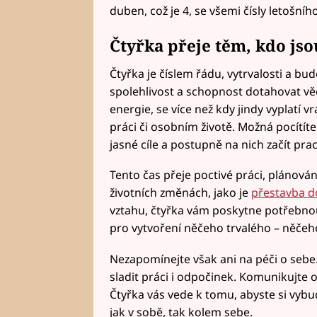
duben, což je 4, se všemi čísly letošního 
Čtyřka přeje těm, kdo jso
Čtyřka je číslem řádu, vytrvalosti a bu
spolehlivost a schopnost dotahovat vě
energie, se více než kdy jindy vyplatí vr
práci či osobním životě. Možná pocítíte
jasné cíle a postupně na nich začít pra
Tento čas přeje poctivé práci, plánová
životních změnách, jako je
přestavba 
vztahu, čtyřka vám poskytne potřebnou 
pro vytvoření něčeho trvalého – něčeh
Nezapomínejte však ani na péči o sebe
sladit práci i odpočinek. Komunikujte 
Čtyřka vás vede k tomu, abyste si vybu
jak v sobě, tak kolem sebe.