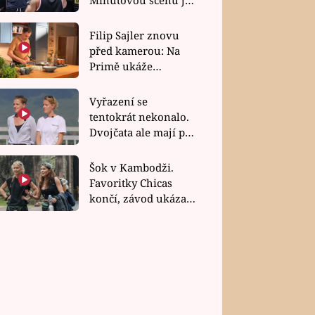
bez dubla
Filip Sajler znovu
před kamerou: Na
Primě ukáže
poctivou kuchyni i
rychlé recepty
Vyřazení se
tentokrát nekonalo.
Dvojčata ale mají po
uzavření třetí etapy
závodu nůž na krku
Šok v Kambodži.
Favoritky Chicas
končí, závod ukázal
svou nejtvrdší tvář