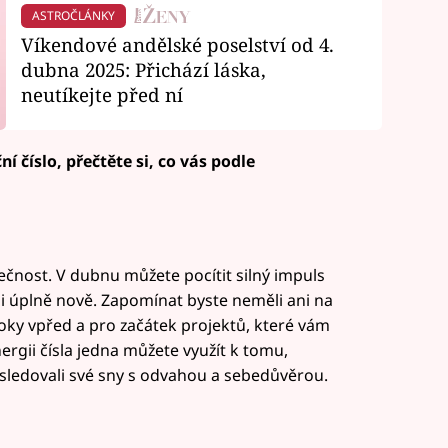
ASTROČLÁNKY
Víkendové andělské poselství od 4.
dubna 2025: Přichází láska,
neutíkejte před ní
 číslo, přečtěte si, co vás podle
ečnost. V dubnu můžete pocítit silný impuls
mi úplně nově. Zapomínat byste neměli ani na
roky vpřed a pro začátek projektů, které vám
gii čísla jedna můžete využít k tomu,
následovali své sny s odvahou a sebedůvěrou.