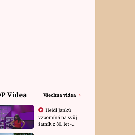
P Videa
Všechna videa
Heidi Janků
vzpomíná na svůj
šatník z 80. let -
Shopaholičky