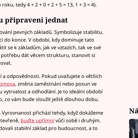
roku, tedy 4 + 2 + 0 + 2 + 5 = 13, 1 + 3 = 4).
u připraveni jednat
dování pevných základů. Symbolizuje stabilitu,
ci do konce. V období, kdy dominuje tato
átit se k základům, jak ve vztazích, tak ve své
 potřebu dát věcem strukturu, stanovit si
covat.
ní a odpovědnosti. Pokud uvažujete o větších
domova
, změna zaměstnání nebo posun ve
vytrvalost a odhodlání. Je to ideální období
o, co vám bude sloužit ještě dlouhou dobu.
Ná
. Vyrovnanost přichází tehdy, když dokážeme
otevřeně,
buďte upřímní
vůči sobě i druhým.
dovali stabilní základ pro budoucnost, a to