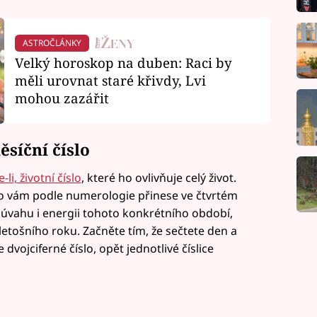
ASTROČLÁNKY
Velký horoskop na duben: Raci by
měli urovnat staré křivdy, Lvi
mohou zazářit
ěsíční číslo
li, životní číslo
, které ho ovlivňuje celý život.
ho vám podle numerologie přinese ve čtvrtém
v úvahu i energii tohoto konkrétního období,
letošního roku. Začněte tím, že sečtete den a
vojciferné číslo, opět jednotlivé číslice