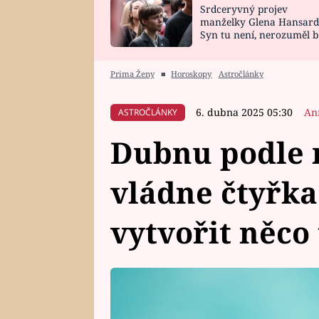
Srdceryvný projev
SNÁŘ
CELEBRITY
manželky Glena Hansard
Syn tu není, nerozuměl b
HOROSKOP NA
VAŘENÍ
tomu, vysvětlila
ROK 2023
Prima Ženy
■
Horoskopy
Astročlánky
6. dubna 2025 05:30
An
ASTROČLÁNKY
Dubnu podle 
vládne čtyřka
vytvořit něco