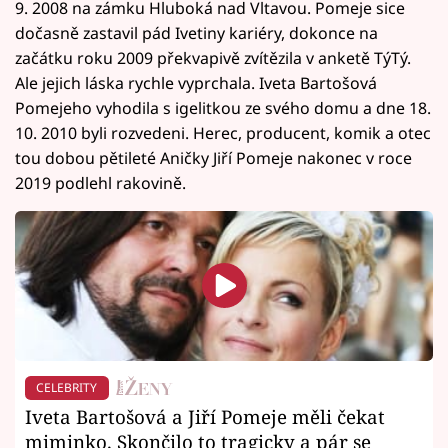
9. 2008 na zámku Hluboká nad Vltavou. Pomeje sice
dočasně zastavil pád Ivetiny kariéry, dokonce na
začátku roku 2009 překvapivě zvítězila v anketě TýTý.
Ale jejich láska rychle vyprchala. Iveta Bartošová
Pomejeho vyhodila s igelitkou ze svého domu a dne 18.
10. 2010 byli rozvedeni. Herec, producent, komik a otec
tou dobou pětileté Aničky Jiří Pomeje nakonec v roce
2019 podlehl rakovině.
CELEBRITY
Iveta Bartošová a Jiří Pomeje měli čekat
miminko. Skončilo to tragicky a pár se