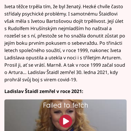
Iveta těžce trpěla tím, že byl ženatý. Hezké chvíle často
střídaly psychické problémy. I samotnému Štaidlovi
však měla s Ivetou Bartošovou dojít trpělivost. Její úlet
s Rudolfem Hrušínským nejmladším ho naštval a
rozešel se s ní, přestože se ho snažila donutit zůstat po
jejím boku prvním pokusem o sebevraždu. Po třinácti
letech společného soužití, v roce 1999, nakonec Iveta
Ladislava opustila a utekla v noci i s tříletým Arturem.
Prosil ji, ať se vrátí. Marně. A tak v roce 1999 začal soud
o Artura… Ladislav Štaidl zemřel 30. ledna 2021, kdy
prohrál svůj boj s virem covid-19.
Ladislav Štaidl zemřel v roce 2021:
Failed to fetch