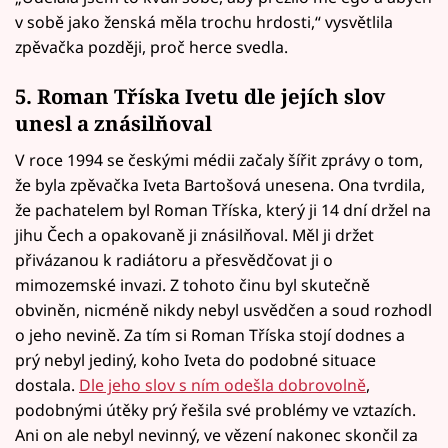
v sobě jako ženská měla trochu hrdosti,“ vysvětlila
zpěvačka později, proč herce svedla.
5. Roman Tříska Ivetu dle jejích slov
unesl a znásilňoval
V roce 1994 se českými médii začaly šířit zprávy o tom,
že byla zpěvačka Iveta Bartošová unesena. Ona tvrdila,
že pachatelem byl Roman Tříska, který ji 14 dní držel na
jihu Čech a opakovaně ji znásilňoval. Měl ji držet
přivázanou k radiátoru a přesvědčovat ji o
mimozemské invazi. Z tohoto činu byl skutečně
obviněn, nicméně nikdy nebyl usvědčen a soud rozhodl
o jeho nevině. Za tím si Roman Tříska stojí dodnes a
prý nebyl jediný, koho Iveta do podobné situace
dostala.
Dle jeho slov s ním odešla dobrovolně
,
podobnými útěky prý řešila své problémy ve vztazích.
Ani on ale nebyl nevinný, ve vězení nakonec skončil za