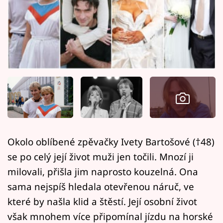
Horoskopy
Sledujte prima+
Filmový festival Karlovy Vary
Pořady
Mámy sobě
Přihlášení
Okolo oblíbené zpěvačky Ivety Bartošové (†48)
se po celý její život muži jen točili. Mnozí ji
Sledujte nás
milovali, přišla jim naprosto kouzelná. Ona
sama nejspíš hledala otevřenou náruč, ve
které by našla klid a štěstí. Její osobní život
však mnohem více připomínal jízdu na horské