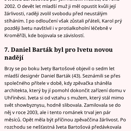
2002. O devět let mladší muž ji měl opustit kvůli její
žárlivosti, raději zvolil svobodu před neustálým
stíháním. I po odloučení však zůstali přáteli, Karol prý
později Ivetu navštívil i v protialkoholní léčebně v
Kroměříži, kde bojovala se závislostí.
7. Daniel Barták byl pro Ivetu novou
nadějí
Brzy se po boku Ivety Bartošové objevil o sedm let
mladší designér Daniel Barták (43). Seznámili se přes
společného přítele v době, kdy zpěvačka sháněla
architekta, který by jí pomohl dokončit zařízení domu v
Uhříněvsi. Iveta si od vztahu s mužem, který stál mimo
svět showbyznysu, hodně slibovala. Zamilovala se do
něj v roce 2003, ale i tento románek trval jen pár
měsíců. Opět měla být příčinou zpěvaččina žárlivost. Po
rozchodu se nešťastná Iveta Bartošová předávkovala