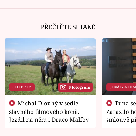
PŘEČTĚTE SI TAKÉ
CELEBRITY
SERIÁLY A FIL
8 fotografií
Michal Dlouhý v sedle
Tuna se chtěl vrátit domů.
slavného filmového koně.
Zarazilo ho
Jezdil na něm i Draco Malfoy
smlouvě př
zemřít