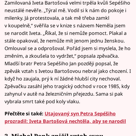
Zamilovaná Iveta Bartošová velmi trpěla kvůli Sepéšiho
neustálé nevěře. „Týral mě. Vodil si k nám do pokoje i
milenky. Já protestovala, a tak mě třeba zamkl
v koupelně,“ svěřila se v knize s názvem Neměla jsem
se narodit Iveta. „Říkal, že si nemůže pomoct. Plakal a
stále opakoval, že nemůže mít jenom jednu ženskou.
Omlouval se a odprošoval. Pořád jsem si myslela, že ho
změním, a zkoušela to vydržet,“ popsala zpěvačka.
Mladší bratr Petra Sepéšiho Jan později popsal, že
zpěvák vztah s Ivetou Bartošovou nebral jako chození. I
když ho zaujala, prý k ní žádné hlubší city nechoval.
Zpěvačku zasáhl jeho tragický odchod v roce 1985, kdy
zahynul v autě na železničním přejezdu. Sama si pak
vybrala smrt také pod koly vlaku.
Přečtěte si také:
Utajovaný syn Petra Sepéšiho
prozradil: Iveta Bartošová nechtěla, aby se narodil
2. Michal Penk zničil vztah svou