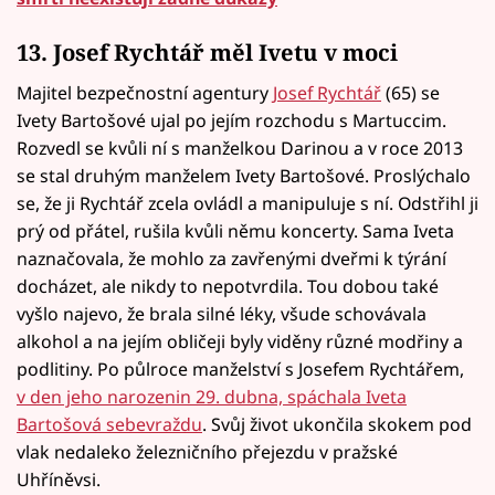
13. Josef Rychtář měl Ivetu v moci
Majitel bezpečnostní agentury
Josef Rychtář
(65) se
Ivety Bartošové ujal po jejím rozchodu s Martuccim.
Rozvedl se kvůli ní s manželkou Darinou a v roce 2013
se stal druhým manželem Ivety Bartošové. Proslýchalo
se, že ji Rychtář zcela ovládl a manipuluje s ní. Odstřihl ji
prý od přátel, rušila kvůli němu koncerty. Sama Iveta
naznačovala, že mohlo za zavřenými dveřmi k týrání
docházet, ale nikdy to nepotvrdila. Tou dobou také
vyšlo najevo, že brala silné léky, všude schovávala
alkohol a na jejím obličeji byly viděny různé modřiny a
podlitiny. Po půlroce manželství s Josefem Rychtářem,
v den jeho narozenin 29. dubna, spáchala Iveta
Bartošová sebevraždu
. Svůj život ukončila skokem pod
vlak nedaleko železničního přejezdu v pražské
Uhříněvsi.