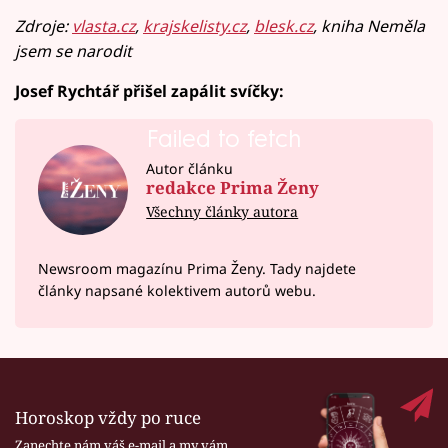
Zdroje:
vlasta.cz
,
krajskelisty.cz
,
blesk.cz
, kniha Neměla
jsem se narodit
Josef Rychtář přišel zapálit svíčky:
Failed to fetch
Autor článku
redakce Prima Ženy
Všechny články autora
Newsroom magazínu Prima Ženy. Tady najdete
články napsané kolektivem autorů webu.
Horoskop vždy po ruce
Zanechte nám váš e-mail a my vám