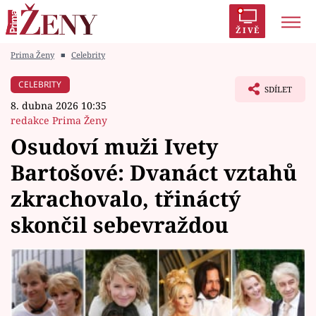
ŽIVĚ
Prima Ženy
■
Celebrity
Trendy:
Polabí
Inspekce
Prostřeno!
AYTO?
CELEBRITY
SDÍLET
Módní alarm
Zrádci
Proměny
8. dubna 2026 10:35
redakce Prima Ženy
Osudoví muži Ivety
Bartošové: Dvanáct vztahů
Témata
zkrachovalo, třináctý
Celebrity
skončil sebevraždou
Vztahy
Seriály