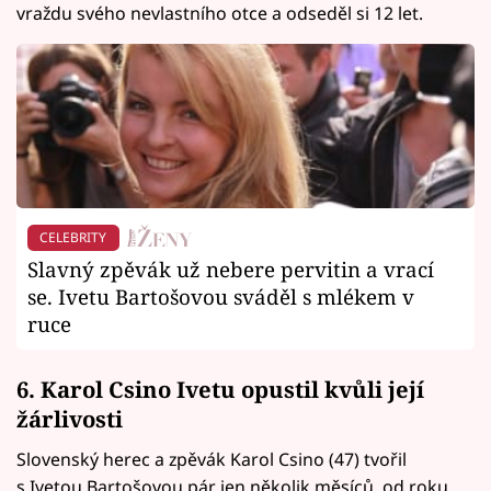
vraždu svého nevlastního otce a odseděl si 12 let.
CELEBRITY
Slavný zpěvák už nebere pervitin a vrací
se. Ivetu Bartošovou sváděl s mlékem v
ruce
6. Karol Csino Ivetu opustil kvůli její
žárlivosti
Slovenský herec a zpěvák Karol Csino (47) tvořil
s Ivetou Bartošovou pár jen několik měsíců, od roku