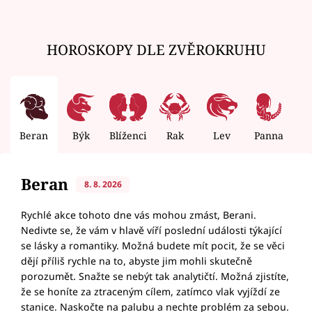
HOROSKOPY DLE ZVĚROKRUHU
Beran
Býk
Blíženci
Rak
Lev
Panna
V
Beran
8. 8. 2026
Rychlé akce tohoto dne vás mohou zmást, Berani.
Nedivte se, že vám v hlavě víří poslední události týkající
se lásky a romantiky. Možná budete mít pocit, že se věci
dějí příliš rychle na to, abyste jim mohli skutečně
porozumět. Snažte se nebýt tak analytičtí. Možná zjistíte,
že se honíte za ztraceným cílem, zatímco vlak vyjíždí ze
stanice. Naskočte na palubu a nechte problém za sebou.