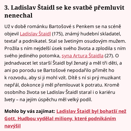
3. Ladislav Štaidl se ke svatbě přemluvit
nenechal
Už v době románku Bartošové s Penkem se na scéně
objevil
Ladislav Štaidl
(†75), známý hudební skladatel,
textař a podnikatel. Stal se Ivetiným osudovým mužem.
Prožila s ním nejdelší úsek svého života a zplodila s ním
svého jediného potomka,
syna Artura Štaidla
(27). O
jednadvacet let starší Štaidl byl ženatý a měl tři děti, a
ani po porodu se Bartošové nepodařilo přimět ho
k rozvodu, aby si ji mohl vzít. Dítě s ní si prý muzikant
nepřál, dokonce ji měl přemlouvat k potratu. Kromě
osobního života se Ladislav Štaidl staral i o kariéru
Ivety – na jejím úspěchu měl velký podíl.
Mohlo by vás zajímat:
Ladislav Štaidl byl bohatší než
Gott. Hudbou vydělal miliony, které podnikáním
navýšil