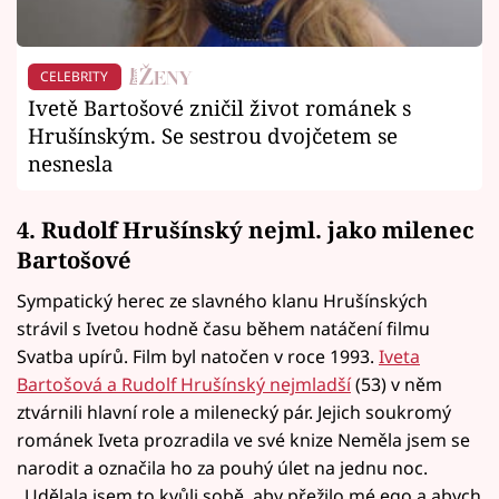
CELEBRITY
Ivetě Bartošové zničil život románek s
Hrušínským. Se sestrou dvojčetem se
nesnesla
4. Rudolf Hrušínský nejml. jako milenec
Bartošové
Sympatický herec ze slavného klanu Hrušínských
strávil s Ivetou hodně času během natáčení filmu
Svatba upírů. Film byl natočen v roce 1993.
Iveta
Bartošová a Rudolf Hrušínský nejmladší
(53) v něm
ztvárnili hlavní role a milenecký pár. Jejich soukromý
románek Iveta prozradila ve své knize Neměla jsem se
narodit a označila ho za pouhý úlet na jednu noc.
„Udělala jsem to kvůli sobě, aby přežilo mé ego a abych