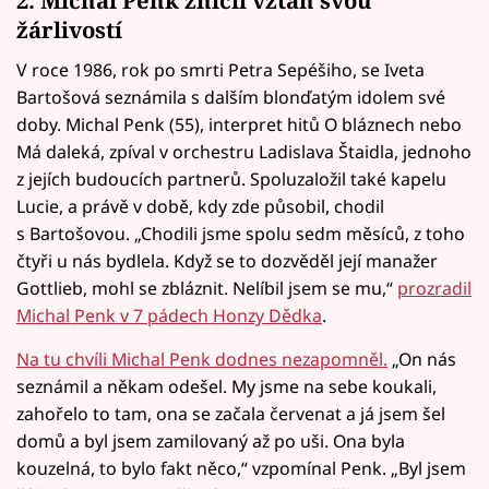
žárlivostí
V roce 1986, rok po smrti Petra Sepéšiho, se Iveta
Bartošová seznámila s dalším blonďatým idolem své
doby. Michal Penk (55), interpret hitů O bláznech nebo
Má daleká, zpíval v orchestru Ladislava Štaidla, jednoho
z jejích budoucích partnerů. Spoluzaložil také kapelu
Lucie, a právě v době, kdy zde působil, chodil
s Bartošovou. „Chodili jsme spolu sedm měsíců, z toho
čtyři u nás bydlela. Když se to dozvěděl její manažer
Gottlieb, mohl se zbláznit. Nelíbil jsem se mu,“
prozradil
Michal Penk v 7 pádech Honzy Dědka
.
Na tu chvíli Michal Penk dodnes nezapomněl.
„On nás
seznámil a někam odešel. My jsme na sebe koukali,
zahořelo to tam, ona se začala červenat a já jsem šel
domů a byl jsem zamilovaný až po uši. Ona byla
kouzelná, to bylo fakt něco,“ vzpomínal Penk. „Byl jsem