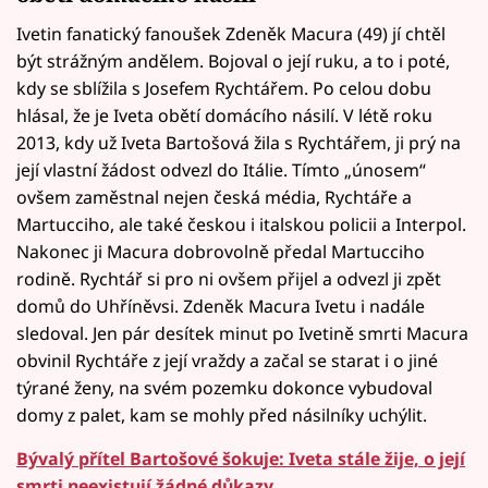
Ivetin fanatický fanoušek Zdeněk Macura (49) jí chtěl
být strážným andělem. Bojoval o její ruku, a to i poté,
kdy se sblížila s Josefem Rychtářem. Po celou dobu
hlásal, že je Iveta obětí domácího násilí. V létě roku
2013, kdy už Iveta Bartošová žila s Rychtářem, ji prý na
její vlastní žádost odvezl do Itálie. Tímto „únosem“
ovšem zaměstnal nejen česká média, Rychtáře a
Martucciho, ale také českou i italskou policii a Interpol.
Nakonec ji Macura dobrovolně předal Martucciho
rodině. Rychtář si pro ni ovšem přijel a odvezl ji zpět
domů do Uhříněvsi. Zdeněk Macura Ivetu i nadále
sledoval. Jen pár desítek minut po Ivetině smrti Macura
obvinil Rychtáře z její vraždy a začal se starat i o jiné
týrané ženy, na svém pozemku dokonce vybudoval
domy z palet, kam se mohly před násilníky uchýlit.
Bývalý přítel Bartošové šokuje: Iveta stále žije, o její
smrti neexistují žádné důkazy