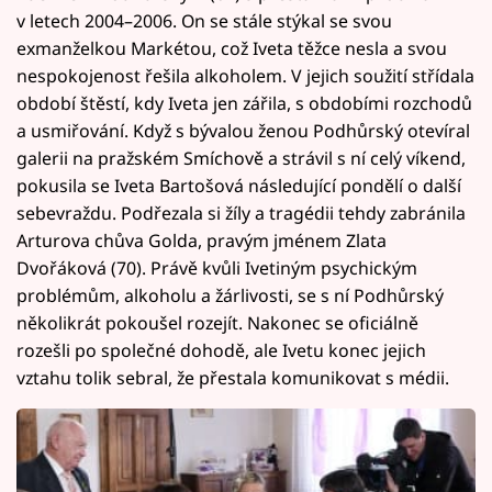
v letech 2004–2006. On se stále stýkal se svou
exmanželkou Markétou, což Iveta těžce nesla a svou
nespokojenost řešila alkoholem. V jejich soužití střídala
období štěstí, kdy Iveta jen zářila, s obdobími rozchodů
a usmiřování. Když s bývalou ženou Podhůrský otevíral
galerii na pražském Smíchově a strávil s ní celý víkend,
pokusila se Iveta Bartošová následující pondělí o další
sebevraždu. Podřezala si žíly a tragédii tehdy zabránila
Arturova chůva Golda, pravým jménem Zlata
Dvořáková (70). Právě kvůli Ivetiným psychickým
problémům, alkoholu a žárlivosti, se s ní Podhůrský
několikrát pokoušel rozejít. Nakonec se oficiálně
rozešli po společné dohodě, ale Ivetu konec jejich
vztahu tolik sebral, že přestala komunikovat s médii.