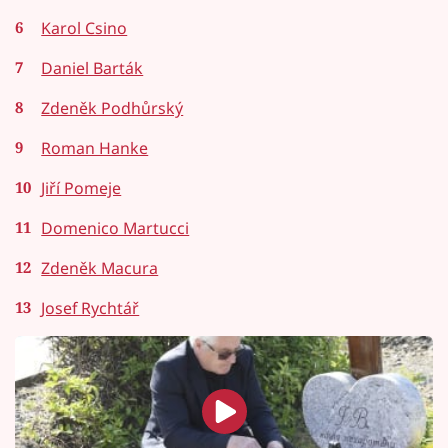
Karol Csino
Daniel Barták
Zdeněk Podhůrský
Roman Hanke
Jiří Pomeje
Domenico Martucci
Zdeněk Macura
Josef Rychtář