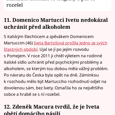
rozešel
11. Domenico Martucci Ivetu nedokázal
uchránit před alkoholem
S italským šlechticem a zpěvákem Domenicem
Martuccim (46)
Iveta Bartošová prožila jedno ze svých
šťastných období
. Ujal se jí po jejím rozvodu
s Pomejem. V roce 2011 ji chtěl výletem na rodinné
italské sídlo uchránit před psychickými problémy a
alkoholem, se kterým tou dobou měla vážný problém.
Po návratu do Česka byla opět na dně. Záminkou
k rozchodu mělo být Martucciho rozhodnutí odjet na
dovolenou sám, bez Ivety. Označila ho za největšího
sobce a hrabě se s ní rozešel.
12. Zdeněk Macura tvrdil, že je Iveta
obětí domácího násilí