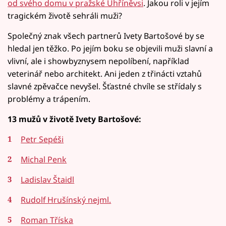
od svého domu v pražské Uhříněvsi
. Jakou roli v jejím
tragickém životě sehráli muži?
Společný znak všech partnerů Ivety Bartošové by se
hledal jen těžko. Po jejím boku se objevili muži slavní a
vlivní, ale i showbyznysem nepolíbení, například
veterinář nebo architekt. Ani jeden z třinácti vztahů
slavné zpěvačce nevyšel. Šťastné chvíle se střídaly s
problémy a trápením.
13 mužů v životě Ivety Bartošové:
Petr Sepéši
Michal Penk
Ladislav Štaidl
Rudolf Hrušínský nejml.
Roman Tříska