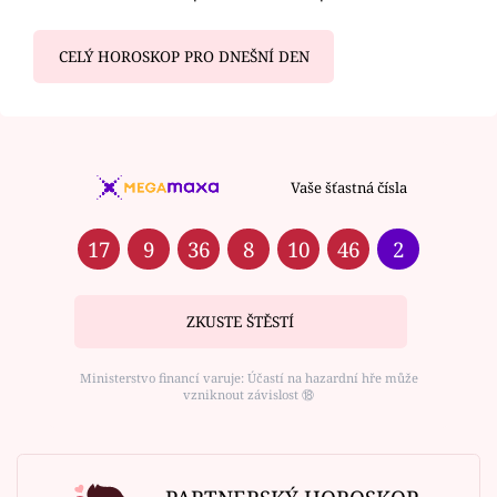
CELÝ HOROSKOP PRO DNEŠNÍ DEN
Vaše šťastná čísla
17
9
36
8
10
46
2
ZKUSTE ŠTĚSTÍ
Ministerstvo financí varuje: Účastí na hazardní hře může
vzniknout závislost ⑱