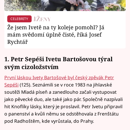
CELEBRITY
Že jsem Ivetě na ty koleje pomohl? Já
mám svědomí úplně čisté, říká Josef
Rychtář
1. Petr Sepéši Ivetu Bartošovou týral
svým cizoložstvím
První láskou Ivety Bartošové byl český zpěvák Petr
Sepéši
(†25). Seznámili se v roce 1983 na jihlavské
soutěži Mladá píseň a zanedlouho začali vystupovat
jako pěvecké duo, ale také jako pár. Společně nazpívali
hit Knoflíky lásky, který je proslavil. Petr Ivetu připravil
o panenství a kvůli němu se odstěhovala z Frenštátu
pod Radhoštěm, kde vyrůstala, do Prahy.