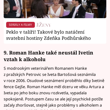
SERIÁLY A FILMY
Peklo v talíři! Takové bylo natáčení
svatební hostiny Zdeňka Podhůrského
9. Roman Hanke také neustál Ivetin
vztah k alkoholu
S modrookým veterinářem Romanem Hanke
z pražských Petrovic se Iveta Bartošová seznámila
v roce 2006. Osudové seznámení proběhlo díky Ivetině
fence Gejše. Roman Hanke měl dceru ve věku Artura a
Iveta po jeho boku znovu rozkvetla, vypadala
spokojeně. Postupem času se ale její psychické potíže
začaly zhoršovat, stejně jako problémy s alkoholem a