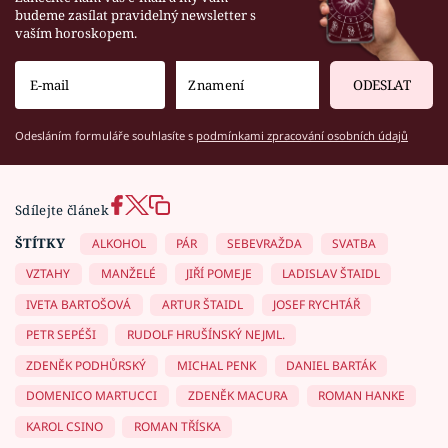
budeme zasílat pravidelný newsletter s
vaším horoskopem.
ODESLAT
Odesláním formuláře souhlasíte s
podmínkami zpracování osobních údajů
Sdílejte článek
ŠTÍTKY
ALKOHOL
PÁR
SEBEVRAŽDA
SVATBA
VZTAHY
MANŽELÉ
JIŘÍ POMEJE
LADISLAV ŠTAIDL
IVETA BARTOŠOVÁ
ARTUR ŠTAIDL
JOSEF RYCHTÁŘ
PETR SEPÉŠI
RUDOLF HRUŠÍNSKÝ NEJML.
ZDENĚK PODHŮRSKÝ
MICHAL PENK
DANIEL BARTÁK
DOMENICO MARTUCCI
ZDENĚK MACURA
ROMAN HANKE
KAROL CSINO
ROMAN TŘÍSKA