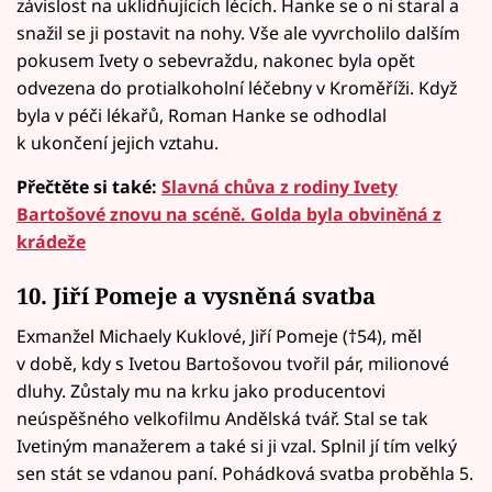
závislost na uklidňujících lécích. Hanke se o ni staral a
snažil se ji postavit na nohy. Vše ale vyvrcholilo dalším
pokusem Ivety o sebevraždu, nakonec byla opět
odvezena do protialkoholní léčebny v Kroměříži. Když
byla v péči lékařů, Roman Hanke se odhodlal
k ukončení jejich vztahu.
Přečtěte si také:
Slavná chůva z rodiny Ivety
Bartošové znovu na scéně. Golda byla obviněná z
krádeže
10. Jiří Pomeje a vysněná svatba
Exmanžel Michaely Kuklové, Jiří Pomeje (†54), měl
v době, kdy s Ivetou Bartošovou tvořil pár, milionové
dluhy. Zůstaly mu na krku jako producentovi
neúspěšného velkofilmu Andělská tvář. Stal se tak
Ivetiným manažerem a také si ji vzal. Splnil jí tím velký
sen stát se vdanou paní. Pohádková svatba proběhla 5.