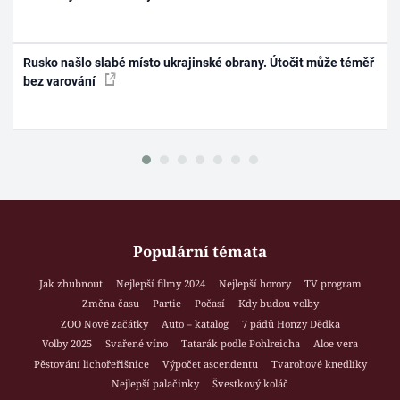
Rusko našlo slabé místo ukrajinské obrany. Útočit může téměř
bez varování
Populární témata
Jak zhubnout
Nejlepší filmy 2024
Nejlepší horory
TV program
Změna času
Partie
Počasí
Kdy budou volby
ZOO Nové začátky
Auto – katalog
7 pádů Honzy Dědka
Volby 2025
Svařené víno
Tatarák podle Pohlreicha
Aloe vera
Pěstování lichořeřišnice
Výpočet ascendentu
Tvarohové knedlíky
Nejlepší palačinky
Švestkový koláč