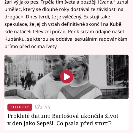
žárlivý jako pes. Trpěla tím Iveta a později i Ivana,“ uznal
umělec, který se dlouhé roky dostával ze závislosti na
drogách. Dnes tvrdí, že je vyléčený. Existují také
spekulace, že jejich vztah definitivně skončil na Kubě,
kde natáčeli televizní pořad. Penk si tam údajně našel
Kubánku, se kterou se oddával sexuálním radovánkám
přímo před očima Ivety.
CELEBRITY
Prokleté datum: Bartošová ukončila život
v den jako Sepéši. Co psala před smrtí?