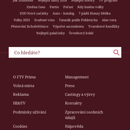
Jak zhubnout
Nejlepší filmy 2024
Nejlepší horory
TV program
Změna času
Partie
Počasí
Kdy budou volby
ZOO Nové začátky
Auto – katalog
7 pádů Honzy Dědka
Volby 2025
Svařené víno
Tatarák podle Pohlreicha
Aloe vera
Pěstování lichořeřišnice
Výpočet ascendentu
Tvarohové knedlíky
Nejlepší palačinky
Švestkový koláč
O FTV Prima
Management
Volná místa
Press
Reklama
Castingy a výzvy
HbbTV
Kontakty
Podmínky užívání
Zpracování osobních
údajů
Cookies
Nápověda