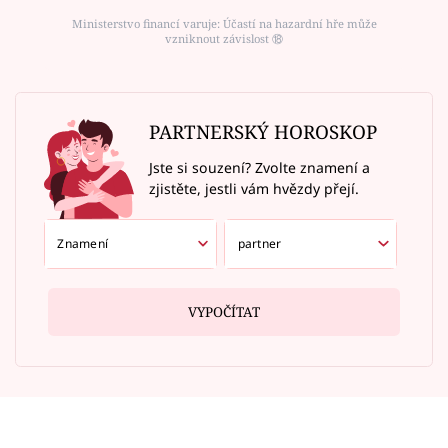
Ministerstvo financí varuje: Účastí na hazardní hře může
vzniknout závislost ⑱
PARTNERSKÝ HOROSKOP
Jste si souzení? Zvolte znamení a
zjistěte, jestli vám hvězdy přejí.
VYPOČÍTAT