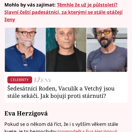
Mohlo by vás zajímat:
Těmhle že už je půlstoletí?
Slavní čeští padesátníci, za kterými se stále otáčejí
ženy
CELEBRITY
Šedesátníci Roden, Vaculík a Vetchý jsou
stále sekáči. Jak bojují proti stárnutí?
Eva Herzigová
Pokud se o někom dá říct, že i s vyšším věkem stále
kvete, je to bezpochyby
topmodelka Eva Herzigová
.