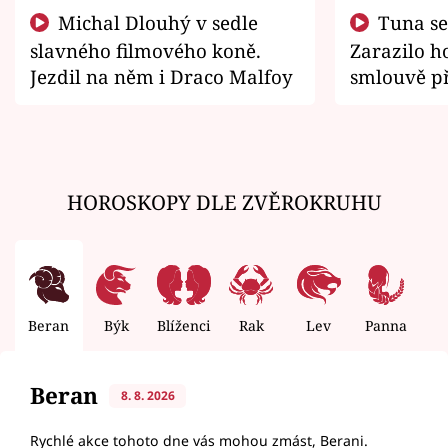
Michal Dlouhý v sedle
Tuna se chtěl vrátit domů.
slavného filmového koně.
Zarazilo ho
Jezdil na něm i Draco Malfoy
smlouvě př
zemřít
HOROSKOPY DLE ZVĚROKRUHU
Beran
Býk
Blíženci
Rak
Lev
Panna
V
Beran
8. 8. 2026
Rychlé akce tohoto dne vás mohou zmást, Berani.