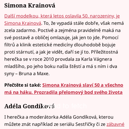
Simona Krainová
Další modelkou, která letos oslavila 50. narozeniny, je
Simona Krainová
. To, že vypadá stále dobře, však nemá
zcela zadarmo. Poctivě a zejména pravidelně maká na
své postavě a obličej omlazuje, jak jen to jde. Pomocí
filtrů a klinik estetické medicíny dlouhodobě bojuje
proti stárnutí, a jak je vidět, daří se jí to. Příležitostná
herečka se v roce 2010 provdala za Karla Vágnera
mladšího, po jeho boku našla štěstí a má s ním i dva
syny – Bruna a Maxe.
Přečtěte si také:
Simona Krainová slaví 50 a všechno
má na háku. Prozradila přelomový bod svého života
Failed to fetch
Adéla Gondíková
I herečka a moderátorka Adéla Gondíková, kterou
můžete znát například ze seriálu Sestřičky či ze
zábavné