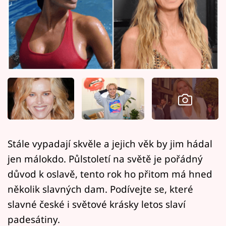
Horoskopy
Sledujte prima+
Filmový festival Karlovy Vary
Pořady
Mámy sobě
Přihlášení
Stále vypadají skvěle a jejich věk by jim hádal
jen málokdo. Půlstoletí na světě je pořádný
Sledujte nás
důvod k oslavě, tento rok ho přitom má hned
několik slavných dam. Podívejte se, které
slavné české i světové krásky letos slaví
padesátiny.