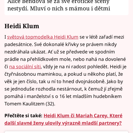
Alice Bendová se za své erotické scény
nestydí. Mluví o nich s mámou i dětmi
Heidi Klum
I
světová topmodelka Heidi Klum
se v létě zařadí mezi
padesátnice. Své dokonalé křivky se právem nikdy
nezdráhala ukázat. Ať už se předvede ve spodním
prádle na přehlídkovém mole, nebo nahá na dovolené
či
na sociální síti
, vždy je na ni radost pohledět. Heidi je
čtyřnásobnou maminkou, a pokud u někoho platí, že
věk je jen číslo, tak u ní to hned dvojnásobně. Jako by
se jednoduše rozhodla nestárnout, k čemuž jí zřejmě
pomáhá i manželství s o 16 let mladším hudebníkem
Tomem Kaulitzem (32).
Přečtěte si také:
Heidi Klum či Mariah Carey. Které
další slavné ženy ulovily výrazně mladší partnery?