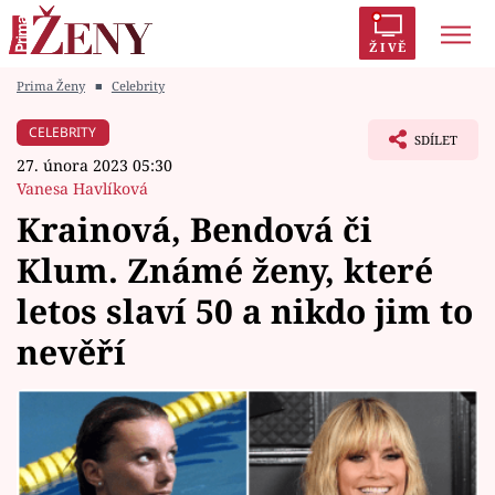
ŽIVĚ
Prima Ženy
■
Celebrity
Trendy:
Polabí
Inspekce
Prostřeno!
AYTO?
CELEBRITY
SDÍLET
Módní alarm
Zrádci
Proměny
27. února 2023 05:30
Vanesa Havlíková
Krainová, Bendová či
Klum. Známé ženy, které
Témata
letos slaví 50 a nikdo jim to
Celebrity
nevěří
Vztahy
Seriály