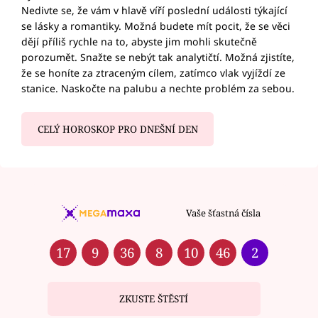
Nedivte se, že vám v hlavě víří poslední události týkající
se lásky a romantiky. Možná budete mít pocit, že se věci
dějí příliš rychle na to, abyste jim mohli skutečně
porozumět. Snažte se nebýt tak analytičtí. Možná zjistíte,
že se honíte za ztraceným cílem, zatímco vlak vyjíždí ze
stanice. Naskočte na palubu a nechte problém za sebou.
CELÝ HOROSKOP PRO DNEŠNÍ DEN
Vaše šťastná čísla
17
9
36
8
10
46
2
ZKUSTE ŠTĚSTÍ