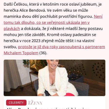
Další Češkou, která v letošním roce oslaví jubileum, je
herečka Alice Bendová. Ve svém věku se může
maminka dvou dětí pochlubit prvotřídní figurou.
Není
tomu tak dlouho, co se veřejnosti ukázala jen v
plavkách
a dokázala, že jí některé mladší ženy postavu
mohou jen tiše závidět. Kromě oslavy padesátin se
herečka v roce 2023 zřejmě může těšit i na vlastní
svatbu,
protože je již dva roky zasnoubená s partnerem
Michalem Topolem
(36).
CELEBRITY