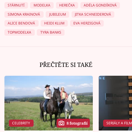
STÁRNUTÍ
MODELKA
HEREČKA
ADÉLA GONDÍKOVÁ
SIMONA KRAINOVÁ
JUBILEUM
JITKA SCHNEIDEROVÁ
ALICE BENDOVÁ
HEIDI KLUM
EVA HERZIGOVÁ
TOPMODELKA
TYRA BANKS
PŘEČTĚTE SI TAKÉ
CELEBRITY
SERIÁLY A FIL
8 fotografií