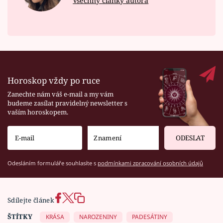
Všechny články autora
Horoskop vždy po ruce
Zanechte nám váš e-mail a my vám
budeme zasílat pravidelný newsletter s
vaším horoskopem.
ODESLAT
Odesláním formuláře souhlasíte s
podmínkami zpracování osobních údajů
Sdílejte článek
ŠTÍTKY
KRÁSA
NAROZENINY
PADESÁTINY