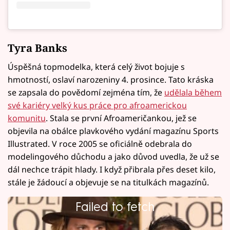
Tyra Banks
Úspěšná topmodelka, která celý život bojuje s
hmotností, oslaví narozeniny 4. prosince. Tato kráska
se zapsala do povědomí zejména tím, že
udělala během
své kariéry velký kus práce pro afroamerickou
komunitu
. Stala se první Afroameričankou, jež se
objevila na obálce plavkového vydání magazínu Sports
Illustrated. V roce 2005 se oficiálně odebrala do
modelingového důchodu a jako důvod uvedla, že už se
dál nechce trápit hlady. I když přibrala přes deset kilo,
stále je žádoucí a objevuje se na titulkách magazínů.
Failed to fetch