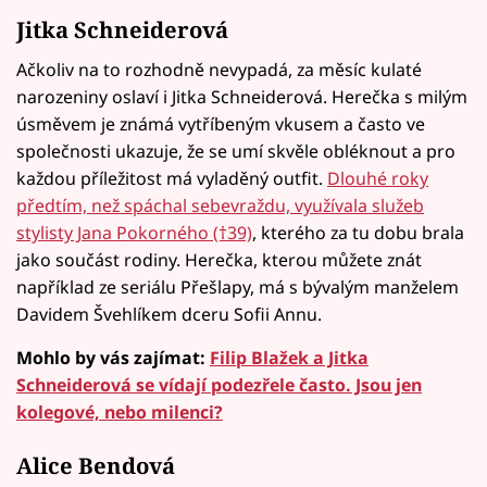
Jitka Schneiderová
Ačkoliv na to rozhodně nevypadá, za měsíc kulaté
narozeniny oslaví i Jitka Schneiderová. Herečka s milým
úsměvem je známá vytříbeným vkusem a často ve
společnosti ukazuje, že se umí skvěle obléknout a pro
každou příležitost má vyladěný outfit.
Dlouhé roky
předtím, než spáchal sebevraždu, využívala služeb
stylisty Jana Pokorného (†39)
, kterého za tu dobu brala
jako součást rodiny. Herečka, kterou můžete znát
například ze seriálu Přešlapy, má s bývalým manželem
Davidem Švehlíkem dceru Sofii Annu.
Mohlo by vás zajímat:
Filip Blažek a Jitka
Schneiderová se vídají podezřele často. Jsou jen
kolegové, nebo milenci?
Alice Bendová