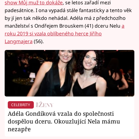
show Můj muž to dokáže
, se letos zařadí mezi
padesátnice. I ona vypadá stále fantasticky a tento věk
by jí jen tak někdo nehádal. Adéla má z předchozího
manželství s Ondřejem Brouskem (41) dceru Nelu
a
roku 2019 si vzala oblíbeného herce Jiřího
Langmajera
(56).
CELEBRITY
Adéla Gondíková vzala do společnosti
dospělou dceru. Okouzlující Nela mámu
nezapře