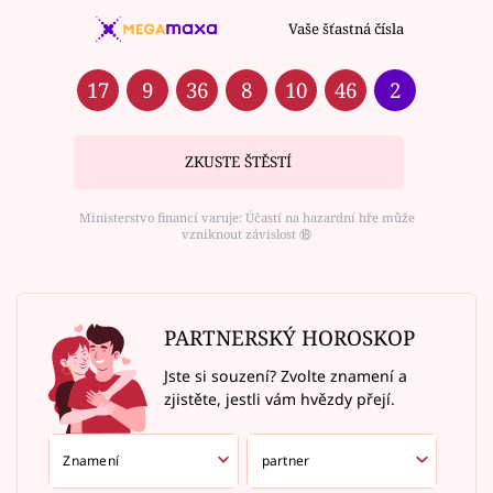
Vaše šťastná čísla
17
9
36
8
10
46
2
ZKUSTE ŠTĚSTÍ
Ministerstvo financí varuje: Účastí na hazardní hře může
vzniknout závislost ⑱
PARTNERSKÝ HOROSKOP
Jste si souzení? Zvolte znamení a
zjistěte, jestli vám hvězdy přejí.