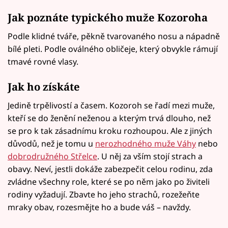
Jak poznáte typického muže Kozoroha
Podle klidné tváře, pěkně tvarovaného nosu a nápadně
bílé pleti. Podle oválného obličeje, který obvykle rámují
tmavé rovné vlasy.
Jak ho získáte
Jedině trpělivostí a časem. Kozoroh se řadí mezi muže,
kteří se do ženění neženou a kterým trvá dlouho, než
se pro k tak zásadnímu kroku rozhoupou. Ale z jiných
důvodů, než je tomu u
nerozhodného muže Váhy
nebo
dobrodružného Střelce
. U něj za vším stojí strach a
obavy. Neví, jestli dokáže zabezpečit celou rodinu, zda
zvládne všechny role, které se po něm jako po živiteli
rodiny vyžadují. Zbavte ho jeho strachů, rozežeňte
mraky obav, rozesmějte ho a bude váš – navždy.