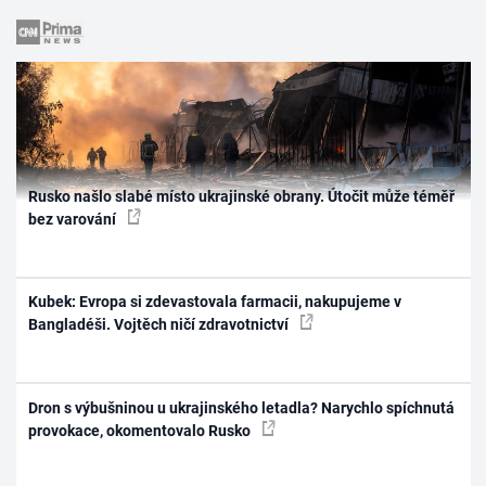
Rusko našlo slabé místo ukrajinské obrany. Útočit může téměř
bez varování
Kubek: Evropa si zdevastovala farmacii, nakupujeme v
Bangladéši. Vojtěch ničí zdravotnictví
Dron s výbušninou u ukrajinského letadla? Narychlo spíchnutá
provokace, okomentovalo Rusko