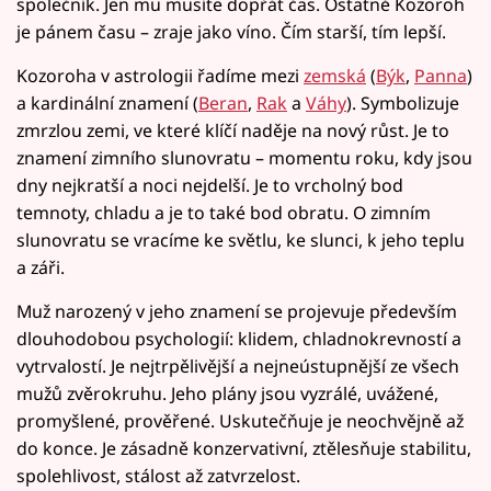
společník. Jen mu musíte dopřát čas. Ostatně Kozoroh
je pánem času – zraje jako víno. Čím starší, tím lepší.
Kozoroha v astrologii řadíme mezi
zemská
(
Býk
,
Panna
)
a kardinální znamení (
Beran
,
Rak
a
Váhy
). Symbolizuje
zmrzlou zemi, ve které klíčí naděje na nový růst. Je to
znamení zimního slunovratu – momentu roku, kdy jsou
dny nejkratší a noci nejdelší. Je to vrcholný bod
temnoty, chladu a je to také bod obratu. O zimním
slunovratu se vracíme ke světlu, ke slunci, k jeho teplu
a záři.
Muž narozený v jeho znamení se projevuje především
dlouhodobou psychologií: klidem, chladnokrevností a
vytrvalostí. Je nejtrpělivější a nejneústupnější ze všech
mužů zvěrokruhu. Jeho plány jsou vyzrálé, uvážené,
promyšlené, prověřené. Uskutečňuje je neochvějně až
do konce. Je zásadně konzervativní, ztělesňuje stabilitu,
spolehlivost, stálost až zatvrzelost.