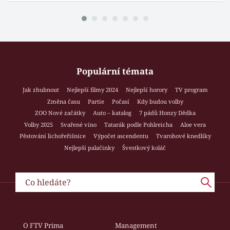
Populární témata
Jak zhubnout
Nejlepší filmy 2024
Nejlepší horory
TV program
Změna času
Partie
Počasí
Kdy budou volby
ZOO Nové začátky
Auto – katalog
7 pádů Honzy Dědka
Volby 2025
Svařené víno
Tatarák podle Pohlreicha
Aloe vera
Pěstování lichořeřišnice
Výpočet ascendentu
Tvarohové knedlíky
Nejlepší palačinky
Švestkový koláč
O FTV Prima
Management