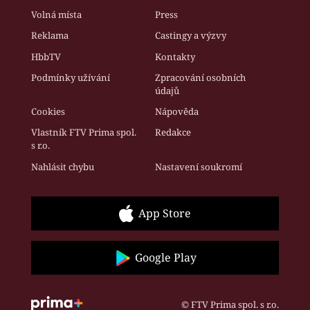
Volná místa
Press
Reklama
Castingy a výzvy
HbbTV
Kontakty
Podmínky užívání
Zpracování osobních
údajů
Cookies
Nápověda
Vlastník FTV Prima spol.
Redakce
s r.o.
Nahlásit chybu
Nastavení soukromí
App Store
Google Play
© FTV Prima spol. s r.o.