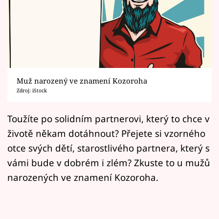
Horoskopy
Sledujte prima+
Filmový festival Karlovy Vary
Pořady
Muž narozený ve znamení Kozoroha
Zdroj: iStock
Mámy sobě
Toužíte po solidním partnerovi, který to chce v
Přihlášení
životě někam dotáhnout? Přejete si vzorného
otce svých dětí, starostlivého partnera, který s
vámi bude v dobrém i zlém? Zkuste to u mužů
Sledujte nás
narozených ve znamení Kozoroha.