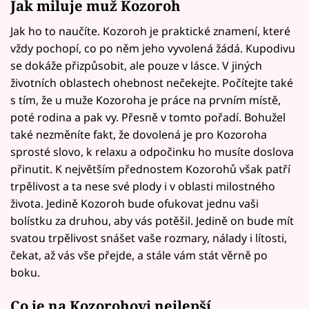
Jak miluje muž Kozoroh
Jak ho to naučíte. Kozoroh je praktické znamení, které
vždy pochopí, co po něm jeho vyvolená žádá. Kupodivu
se dokáže přizpůsobit, ale pouze v lásce. V jiných
životních oblastech ohebnost nečekejte. Počítejte také
s tím, že u muže Kozoroha je práce na prvním místě,
poté rodina a pak vy. Přesně v tomto pořadí. Bohužel
také nezměníte fakt, že dovolená je pro Kozoroha
sprosté slovo, k relaxu a odpočinku ho musíte doslova
přinutit. K největším přednostem Kozorohů však patří
trpělivost a ta nese své plody i v oblasti milostného
života. Jedině Kozoroh bude ofukovat jednu vaši
bolístku za druhou, aby vás potěšil. Jedině on bude mít
svatou trpělivost snášet vaše rozmary, nálady i lítosti,
čekat, až vás vše přejde, a stále vám stát věrně po
boku.
Co je na Kozorohovi nejlepší