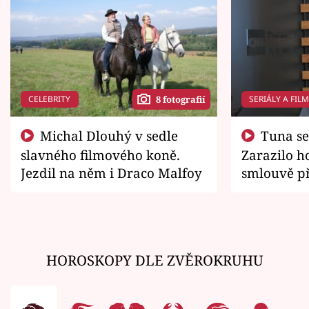
CELEBRITY
SERIÁLY A FIL
8 fotografií
Michal Dlouhý v sedle
Tuna se chtěl vrátit domů.
slavného filmového koně.
Zarazilo ho
Jezdil na něm i Draco Malfoy
smlouvě př
zemřít
HOROSKOPY DLE ZVĚROKRUHU