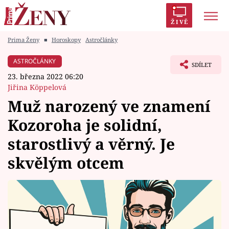
ŽIVĚ
Prima Ženy
■
Horoskopy
Astročlánky
Trendy:
Polabí
Inspekce
Prostřeno!
AYTO?
ASTROČLÁNKY
SDÍLET
Módní alarm
Zrádci
Proměny
23. března 2022 06:20
Jiřina Köppelová
Muž narozený ve znamení
Kozoroha je solidní,
Témata
starostlivý a věrný. Je
Celebrity
skvělým otcem
Vztahy
Seriály