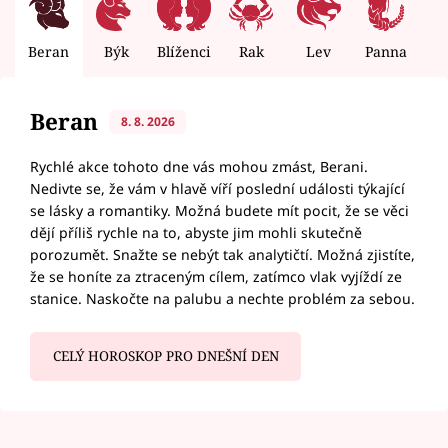
Beran
Býk
Blíženci
Rak
Lev
Panna
V
Beran
8. 8. 2026
Rychlé akce tohoto dne vás mohou zmást, Berani.
Nedivte se, že vám v hlavě víří poslední události týkající
se lásky a romantiky. Možná budete mít pocit, že se věci
dějí příliš rychle na to, abyste jim mohli skutečně
porozumět. Snažte se nebýt tak analytičtí. Možná zjistíte,
že se honíte za ztraceným cílem, zatímco vlak vyjíždí ze
stanice. Naskočte na palubu a nechte problém za sebou.
CELÝ HOROSKOP PRO DNEŠNÍ DEN