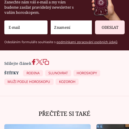
Zanechte nám váš e-mail a my vám
budeme zasílat pravidelný newsletter s
vaším horoskopem.
ODESLAT
Odesláním formuláře souhlasíte s
podmínkami zpracování osobních údajů
Sdílejte článek
ŠTÍTKY
RODINA
SLUNOVRAT
HOROSKOPY
MUŽI PODLE HOROSKOPU
KOZOROH
PŘEČTĚTE SI TAKÉ